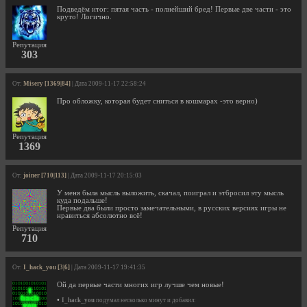
Подведём итог: пятая часть - полнейший бред! Первые две части - это
круто! Логично.
Репутация
303
От:
Misery [1369|84]
| Дата 2009-11-17 22:58:24
Про обложку, которая будет сниться в кошмарах -это верно)
Репутация
1369
От:
joiner [710|113]
| Дата 2009-11-17 20:15:03
У меня была мысль выложить, скачал, поиграл и этбросил эту мысль
куда подальше!
Первые два были просто замечательными, в русских версиях игры не
нравиться абсолютно всё!
Репутация
710
От:
I_hack_you [3|6]
| Дата 2009-11-17 19:41:35
Ой да первые части многих игр лучше чем новые!
•
I_hack_you
подумал несколько минут и добавил: