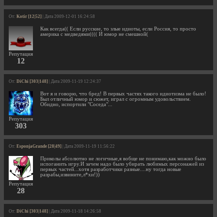
От:
Kotir [12|52]
| Дата 2009-12-01 16:24:58
Как всегда(( Если русские, то злые идиоты, если Россия, то просто
америка с медведями(((( И юмор не смешной(
Репутация
12
От:
DiChi [303|148]
| Дата 2009-11-19 12:24:37
Вот я и говорю, что бред! В первых частях такого идиотизма не было!
Был отличный юмор и сюжет, играл с огромным удовольствием.
Обидно, испортили "Соседа"...
Репутация
303
От:
EsponjaGrande [28|49]
| Дата 2009-11-19 11:56:22
Приколы абсолютно не логичные,я вобще не понимаю,как можно было
испоганить игру.И зачем надо было убирать любимых персонажей из
первых частей...хотя разработчики разные....ну тогда новые
разрабы,извините,л*хи!))
Репутация
28
От:
DiChi [303|148]
| Дата 2009-11-18 14:26:58