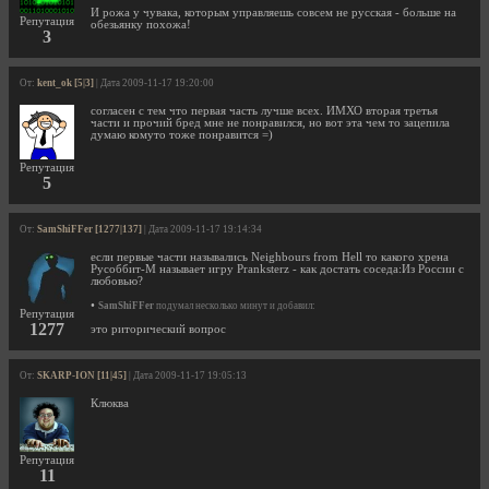
И рожа у чувака, которым управляешь совсем не русская - больше на
Репутация
обезьянку похожа!
3
От:
kent_ok [5|3]
| Дата 2009-11-17 19:20:00
согласен с тем что первая часть лучше всех. ИМХО вторая третья
части и прочий бред мне не понравился, но вот эта чем то зацепила
думаю комуто тоже понравится =)
Репутация
5
От:
SamShiFFer [1277|137]
| Дата 2009-11-17 19:14:34
если первые части назывались Neighbours from Hell то какого хрена
Русоббит-М называет игру Pranksterz - как достать соседа:Из России с
любовью?
•
SamShiFFer
подумал несколько минут и добавил:
Репутация
1277
это риторический вопрос
От:
SKARP-ION [11|45]
| Дата 2009-11-17 19:05:13
Клюква
Репутация
11