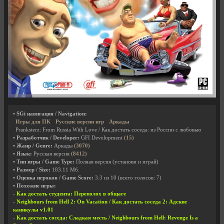
• SGi навигация / Navigation:
Игры для ПК
Русские версии игр
Аркады
Pranksterz: From Russia With Love / Как достать соседа: из России с любовью
• Разработчик / Developer:
GFI Development
(15)
• Жанр / Genre:
Аркады
(3070)
• Язык:
Русская версия
(8412)
• Тип игры / Game Type:
Полная версия (установи и играй)
• Размер / Size:
183.11 Мб.
• Оценка игроков / Game Score:
3.3
из
10
(всего голосов:
7
)
• Похожие игры:
-
Как достать студента: Переполох в общаге
-
Neighbours from Hell 2: On Vacation / Как достать соседа 2: Адские
каникулы v1.01
-
Как достать соседа: Сладкая месть / Neighbours from Hell: Revenge Is a