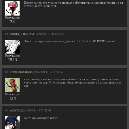
Понятно,что это уже не те первые действительно классные части,но от
нечего делать сойдет))
Репутация
28
От:
Dahaka_D [1523|95]
| Дата 2009-11-16 07:55:47
Это г.... откуда здесь взялось.Даешь ПЕРВУЮ И ВТОРУЮ части!
Репутация
1523
От:
FrostMan [134|48]
| Дата 2009-11-16 07:48:56
хмм, не буду качать, начитался коментов на форумах, самая лучшая
часть это первая. Мне реально было очень смешно в детстве играть в
неё
Репутация
134
От:
zak [6|5]
| Дата 2009-11-16 07:38:08
както он маловато весит