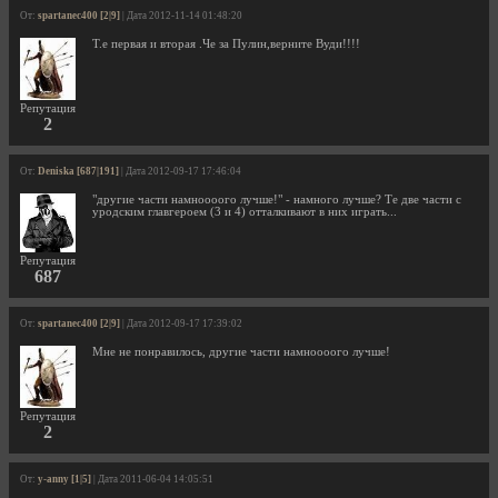
От:
spartanec400 [2|9]
| Дата 2012-11-14 01:48:20
Т.е первая и вторая .Че за Пулин,верните Вуди!!!!
Репутация
2
От:
Deniska [687|191]
| Дата 2012-09-17 17:46:04
"другие части намноооого лучше!" - намного лучше? Те две части с
уродским главгероем (3 и 4) отталкивают в них играть...
Репутация
687
От:
spartanec400 [2|9]
| Дата 2012-09-17 17:39:02
Мне не понравилось, другие части намноооого лучше!
Репутация
2
От:
y-anny [1|5]
| Дата 2011-06-04 14:05:51