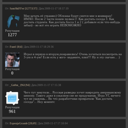
От:
SamShiFFer [1277|137]
| Дата 2009-11-17 18:57:19
Мне качать её страшно) Обложка будет снится мне в кошмарах!
ИМХО. После 2 части пошло полное Г. Как достать соседа 3. Как
достать студента. Как достать босса 1 и 2 ( добавьте если что-нибудь
забыл) - во всё это играть НЕВОМОЖНО
Репутация
1277
От:
Funt1 [0|4]
| Дата 2009-11-17 18:29:36
Играл в первую в вторую,понравились! Очень хочеться посмотреть на
3-ую и 4-ую! Если есть у кого- киданите, плиз!!! Ну и эту скачаю... :)
Репутация
0
От:
_Gn0m_ [961|94]
| Дата 2009-11-17 17:15:38
Чего тут замутили... Русская разведка хочет навредить американскому
шпиону. Такого даже в ужасном сне не придумаешь. Игра УГ, ничего
тут не скажешь... Во что разработчики превратили "Как достать
соседа"... Ноу коментс
Репутация
961
От:
EsponjaGrande [28|49]
| Дата 2009-11-17 17:10:04