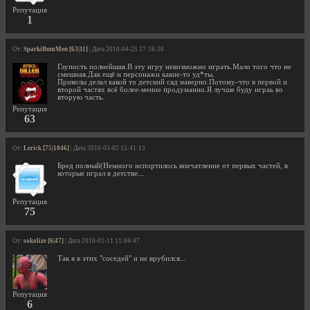
Репутация
1
От:
SparkiBumMen [63|11]
| Дата 2010-04-25 17:16:16
Глупость полнейшая.В эту игру невозможно играть.Мало того что не
смешная.Дак ещё и персонажи какие-то уд*ты.
Приколы делал какой то детский сад наверно.Потому-что в первой и
второй частях всё более-мение продуманно.Я лучше буду играь во
вторую часть.
Репутация
63
От:
Lerick [75|1046]
| Дата 2010-03-02 15:41:13
Бред полный(Немного испортилось впечатление от первых частей, в
которые играл в детстве...
Репутация
75
От:
sokolize [6|47]
| Дата 2010-01-11 11:04:47
Так я в этих "соседей" и не врубился...
Репутация
6