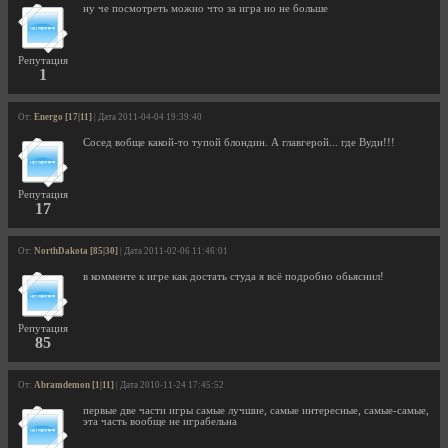
ну че посмотреть можно что за игра но не больше
Репутация
1
От:
Energo [17|11]
| Дата 2011-04-04 19:39:40
Cосед вобще какой-то тупой блондин. А главгерой... где Вуди!!!
Репутация
17
От:
NorthDakota [85|30]
| Дата 2011-02-06 11:46:01
в комменте к игре как достать студа я всё подробно обьяснил!
Репутация
85
От:
Abramdemon [1|11]
| Дата 2010-11-24 17:45:52
первые две части игры самые лучшие, самые интересные, самые-самые,
эта часть вообще не играбельна