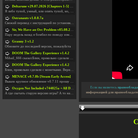
Deltarune v29.07.2026 [Chapters 1-5] / + RUS [Chapters 1-5]
Я либо тупой, умный, или опять тупой, но, вроде я
Ostranauts v1.0.0.7a
Свежий перевод с инструкцией по установкеhttps://g
Sir, We Have an Orc Problem v05.08.2026
Пару недель назад я бомбил по поводу изменения мин
Granny 3 v1.2
Обновите до последней версии, пожалуйста
DOOM The Gallery Experience v1.4.2
Mihail_666 сказал:Блин, прикольно сделали с монетк
DOOM The Gallery Experience v1.4.2
Блин, прикольно сделали с монетками. Вернулся в св
MENACE v0.7.8b [Steam Early Access]
Вышло крупное обновление v0.7.11 прошу обновить
Если вы являетесь
правооблада
Oxygen Not Included v744825a + All DLC
информацией для правообладате
А где скачать старую версию игры? А то на новой но
С