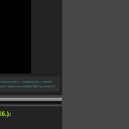
ылок на него - ознакомьтесь с нашей
ция с радостью пойдет Вам на встречу!
б.):