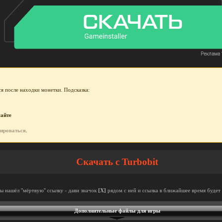
я после находки монетки. Подсказка:
сайте
рироваться
.
Скачать с Turbobit
ты нашёл "мёртвую" ссылку - дави значок
[X]
рядом с ней и ссылка в ближайшее время будет 
Дополнительные файлы для игры