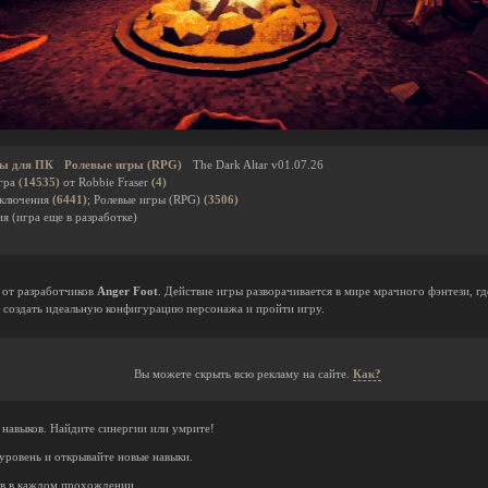
ы для ПК
Ролевые игры (RPG)
The Dark Altar v01.07.26
гра
(14535)
от Robbie Fraser
(4)
иключения
(6441)
; Ролевые игры (RPG)
(3506)
я (игра еще в разработке)
к от разработчиков
Anger Foot
. Действие игры разворачивается в мире мрачного фэнтези, г
ы создать идеальную конфигурацию персонажа и пройти игру.
Вы можете скрыть всю рекламу на сайте.
Как?
 навыков. Найдите синергии или умрите!
уровень и открывайте новые навыки.
ов в каждом прохождении.