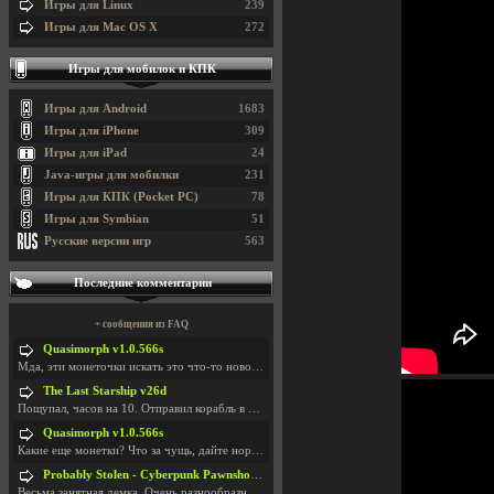
Игры для Linux
239
Игры для Mac OS X
272
Игры для мобилок и КПК
Игры для Android
1683
Игры для iPhone
309
Игры для iPad
24
Java-игры для мобилки
231
Игры для КПК (Pocket PC)
78
Игры для Symbian
51
Русские версии игр
563
Последние комментарии
+ сообщения из FAQ
Quasimorph v1.0.566s
Мда, эти монеточки искать это что-то новое в сфере
The Last Starship v26d
Пощупал, часов на 10. Отправил корабль в другую Га
Quasimorph v1.0.566s
Какие еще монетки? Что за чущь, дайте нормально ск
Probably Stolen - Cyberpunk Pawnshop Simulator v048c [Playtest]
Весьма занятная демка. Очень разнообразные механик