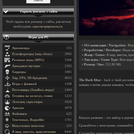
Скрыть рекламу с сайта
Чтоб скрыть всю рекламу с сайта, для начала
необходимо
зарегистрироваться
.
Игры для PC
• SGi навигация / Navigation:
Игр
Арканоиды
155
• Разработчик / Developer:
Инди-и
Платформеры (вид сбоку)
3991
• Жанр / Genre:
Я ищу, квесты, пр
• Тип игры / Game Type:
Beta-верси
Ролевые игры (RPG)
3506
• Размер / Size:
252.80 Мб.
Аркадные шутеры
2292
Хорроры
1885
Тир, FPS, 3D-бродилки
4015
The Dark Altar
- hack n' slash рогали
Игры с физикой
1308
навыки и ветви дерева навыков, чтоб
Песочницы (Sandbox-игры)
1404
Техника на колесах, гонки
1223
Леталки, скроллеры
1029
Аркады
3070
Файтинги
625
Каждое решение - это выбор в дереве
Текстовые, Roguelike
1701
Сражайтесь с монстрами, повышайте 
Визуальные новеллы
215
Я ищу, квесты, приключения
6441
Создавайте уникальное дерево навык