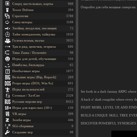
Спорт, настольные, карты
988
Откройте для себя мощные синергии.
Tower Defense
394
Стратегии
3780
Симуляторы
1188
Змейки, поедалки, эволюция
72
Тайм менеджмент, тайкуны
1020
Головоломки, пазлы
3035
Три в ряд, цепочки, тетрисы
686
Типа Zuma / Dynomite
98
Игры для детей, обучающие
316
Пинболы, бильярды
65
Необычные игры
1077
Большие игры (Rip, Repack)
269
Ретро-игры (DOS, Win 9x)
691
Игры пользователей
272
Set forth in a dark fantasy ARPG where y
Сетевые / ХотСит
2320
A hack n' slash rougelite where every dec
Русские версии игр
8412
FIGHT MOBS, LEVEL UP, AND FIND
Игры для взрослых (18+)
130
VR-игры
399
BUILD A UNIQUE SKILL TREE EVE
Зомби игры
446
DISCOVER POWERFUL SYNERGIES
SGi-сборники
0
Создание игр
98