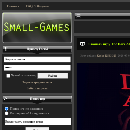
Главная
FAQ / Общение
Скачать игру The Dark Alt
Привет, Гость!
Игру добавил
Kusko [2563|32]
| 2026-07-0
Чужой компьютер
Зарегистрироваться
Забыл пароль
Поиск игр
Поиск игр по названию
Расширенный Google-поиск