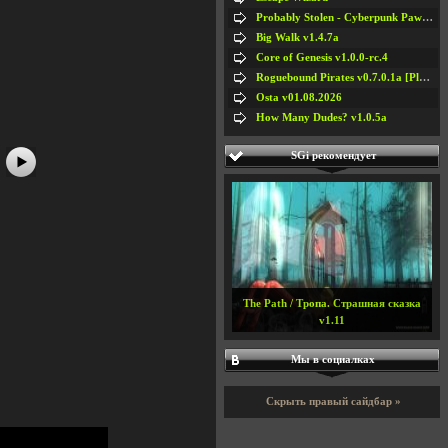
Probably Stolen - Cyberpunk Pawnshop Simulator v048c [Playtest]
Big Walk v1.4.7a
#5
#6
Core of Genesis v1.0.0-rc.4
Roguebound Pirates v0.7.0.1a [Playtest]
Osta v01.08.2026
How Many Dudes? v1.0.5a
SGi рекомендует
The Path / Тропа. Страшная сказка
v1.11
Мы в социалках
Скрыть правый сайдбар »