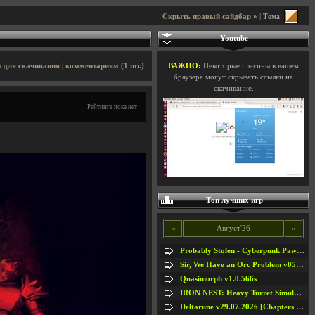
Скрыть правый сайдбар »
| Тема:
Youtube
 для скачивания
|
комментариям (1 шт.)
ВАЖНО:
Некоторые плагины в вашем
браузере могут скрывать ссылки на
скачивание.
Рейтинга пока нет
Топ лучших игр
«
Август'26
»
Probably Stolen - Cyberpunk Pawnshop Simulator v048c [Playtest]
Sir, We Have an Orc Problem v05.08.2026
Quasimorph v1.0.566s
IRON NEST: Heavy Turret Simulator v1.0a
Deltarune v29.07.2026 [Chapters 1-5] / + RUS [Chapters 1-5]