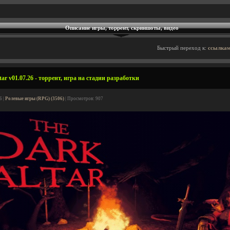
Описание игры, торрент, скриншоты, видео
Быстрый переход к:
ссылкам
ar v01.07.26 - торрент, игра на стадии разработки
6 |
Ролевые игры (RPG) (3506)
| Просмотров: 907