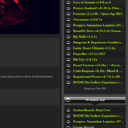
Core of Genesis v1.0.0-rc.4
Project Zomboid v42.20.2a [Steam Early Access]
Factorio v2.1.14b + Space Age DLC
Ostranauts v1.0.0.7a
Prospice: Anomalous Logistics v97 [Playtest]
BeamNG Drive v0.39.2.1b [Steam Early Access]
Big Walk v1.4.7a
Dungeons & Degenerate Gamblers v2.0.2a
Lucky Tower Ultimate v1.1.1a
HyperBox v25.12.2025
Pile Up! v1.0.12a
Dwarf Fortress v53.16a / + Русская Версия v50.12a
Crisis Response v0.10a / Blood & Bullet
де вам предстоит умело комбинировать
Roguebound Pirates v0.7.0.1a [Playtest]
DOOM The Gallery Experience v1.4.2
Показать Топ-100
10 новых игр
Station Breach: Deep Core
DOOM The Gallery Experience v1.4.2
Prospice: Anomalous Logistics v97 [Playtest]
Escape Wizard