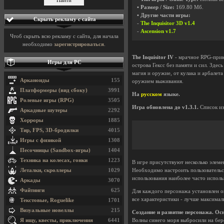
• Размер / Size:
169.80 Мб.
• Другие части игры:
Скрыть рекламу с сайта
-
The Inquisitor 3D v1.4
-
Ascension v1.7
Чтоб скрыть всю рекламу с сайта, для начала
необходимо
зарегистрироваться
.
The Inquisitor IV
- мрачное RPG‑прик
Игры для PC
острова Гексс без памяти и сил. Зде
магия и оружие, от кулака и арбалета
Арканоиды
155
оружием выживания.
Платформеры (вид сбоку)
3991
На
русском
языке.
Ролевые игры (RPG)
3505
Игра обновлена до v1.3.1.
Список из
Аркадные шутеры
2292
Хорроры
1885
Тир, FPS, 3D-бродилки
4015
Игры с физикой
1308
Песочницы (Sandbox-игры)
1404
Техника на колесах, гонки
1223
В игре присутствуют несколько элеме
Необходимо настроить пользовательс
Леталки, скроллеры
1029
использования наиболее часто исполь
Аркады
3070
Файтинги
625
Для каждого персонажа установлен о
все характеристики - лучше максимал
Текстовые, Roguelike
1701
Визуальные новеллы
215
Создание и развитие персонажа. Ос
Волны синего моря выбросили на бер
Я ищу, квесты, приключения
6441