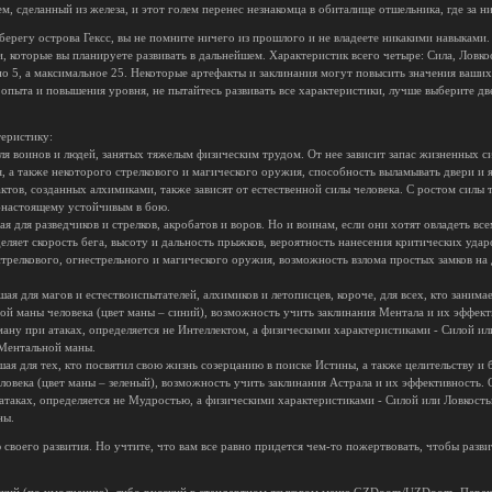
м, сделанный из железа, и этот голем перенес незнакомца в обиталище отшельника, где за 
 берегу острова Гексс, вы не помните ничего из прошлого и не владеете никакими навыками
и, которые вы планируете развивать в дальнейшем. Характеристик всего четыре: Сила, Ловк
о 5, а максимальное 25. Некоторые артефакты и заклинания могут повысить значения ваших
я опыта и повышения уровня, не пытайтесь развивать все характеристики, лучше выберите д
еристику:
для воинов и людей, занятых тяжелым физическим трудом. От нее зависит запас жизненных с
 а также некоторого стрелкового и магического оружия, способность выламывать двери и я
ктов, созданных алхимиками, также зависят от естественной силы человека. С ростом силы 
о-настоящему устойчивым в бою.
ая для разведчиков и стрелков, акробатов и воров. Но и воинам, если они хотят овладеть вс
деляет скорость бега, высоту и дальность прыжков, вероятность нанесения критических удар
трелкового, огнестрельного и магического оружия, возможность взлома простых замков на 
йшая для магов и естествоиспытателей, алхимиков и летописцев, короче, для всех, кто зани
ой маны человека (цвет маны – синий), возможность учить заклинания Ментала и их эффект
ану при атаках, определяется не Интеллектом, а физическими характеристиками - Силой ил
 Ментальной маны.
шая для тех, кто посвятил свою жизнь созерцанию в поиске Истины, а также целительству 
ловека (цвет маны – зеленый), возможность учить заклинания Астрала и их эффективность.
атаках, определяется не Мудростью, а физическими характеристиками - Силой или Ловкост
ны.
своего развития. Но учтите, что вам все равно придется чем-то пожертвовать, чтобы разви