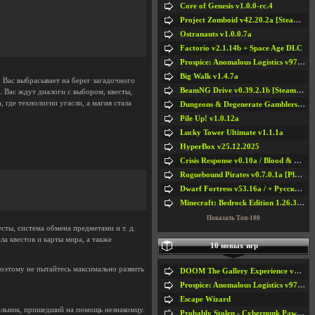
Core of Genesis v1.0.0-rc.4
Project Zomboid v42.20.2a [Steam Early Access]
Ostranauts v1.0.0.7a
Factorio v2.1.14b + Space Age DLC
Prospice: Anomalous Logistics v97 [Playtest]
Big Walk v1.4.7a
. Вас выбрасывает на берег загадочного
BeamNG Drive v0.39.2.1b [Steam Early Access]
. Вас ждут диалоги с выбором, квесты,
 где технологии угасли, а магия стала
Dungeons & Degenerate Gamblers v2.0.2a
Pile Up! v1.0.12a
Lucky Tower Ultimate v1.1.1a
HyperBox v25.12.2025
Crisis Response v0.10a / Blood & Bullet
Roguebound Pirates v0.7.0.1a [Playtest]
Dwarf Fortress v53.16a / + Русская Версия v50.12a
Minecraft: Bedrock Edition 1.26.33.1a / + TLauncher v2.89
Показать Топ-100
сты, система обмена предметами и т. д.
а квестов и карты мира, а также
10 новых игр
оэтому не пытайтесь максимально развить
DOOM The Gallery Experience v1.4.2
Prospice: Anomalous Logistics v97 [Playtest]
Escape Wizard
шельник, пришедший на помощь незнакомцу.
Probably Stolen - Cyberpunk Pawnshop Simulator v048c [Playtest]