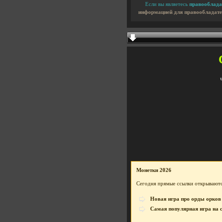
Если вы являетесь
правооблада
информацией для правообладате
Монетки 2026
Сегодня прямые ссылки открываютс
Новая игра про орды орков
Самая популярная игра на 