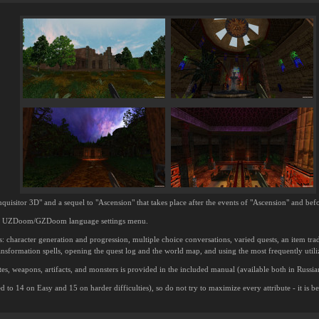
nquisitor 3D" and a sequel to "Ascension" that takes place after the events of "Ascension" and be
 the UZDoom/GZDoom language settings menu.
 character generation and progression, multiple choice conversations, varied quests, an item tra
nsformation spells, opening the quest log and the world map, and using the most frequently utiliz
tes, weapons, artifacts, and monsters is provided in the included manual (available both in Russi
ed to 14 on Easy and 15 on harder difficulties), so do not try to maximize every attribute - it is be