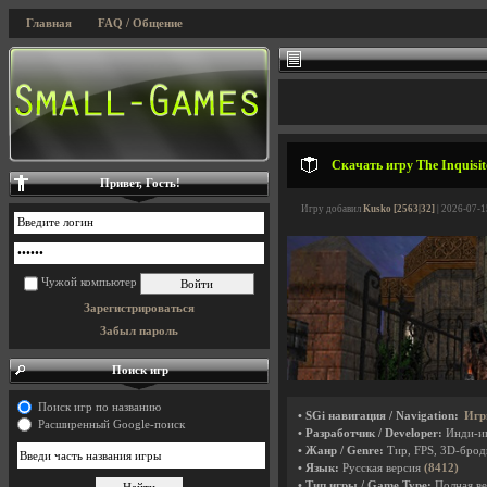
Главная
FAQ / Общение
Скачать игру The Inquisit
Привет, Гость!
Игру добавил
Kusko [2563|32]
| 2026-07-1
Чужой компьютер
Зарегистрироваться
Забыл пароль
Поиск игр
Поиск игр по названию
• SGi навигация / Navigation:
Игр
Расширенный Google-поиск
• Разработчик / Developer:
Инди-и
• Жанр / Genre:
Тир, FPS, 3D-бро
• Язык:
Русская версия
(8412)
• Тип игры / Game Type:
Полная ве