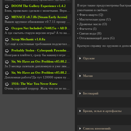
В игре также предусмотрены быстрые
DOOM The Gallery Experience v1.4.2
умолчанию в скобках:
Блин, прикольно сделали с монетками. Вернулся в св
• Фляга-кварта (Q)
MENACE v0.7.8b [Steam Early Access]
• Мистическая урна (U)
Вышло крупное обновление v0.7.11 прошу обновить
• Драконье масло (O)
Oxygen Not Included v744825a + All DLC
• Флечетта (I)
А где скачать старую версию игры? А то на новой но
• Святая вода (H)
• Отталкивающий диск (G)
Scrap Mechanic v1.0.0a
Тут ещё и системные требования подскочили. Если не
Краткую справку по оружию и дополн
Probably Stolen - Cyberpunk Pawnshop Simulator v048c [Playtest]
Поиграв в плейтест, сразу бы накинул игре наивысши
Оружие
Sir, We Have an Orc Problem v05.08.2026
За 3 месяца склепали дипломную и уже лям двести ба
Sir, We Have an Orc Problem v05.08.2026
Магия
Дипломная работа?Да тут 120000 орков путь выбирают
1916: The War You Never Knew
Очень хороший хоррор. Жаль что он не получил должн
Бестиарий
Броня, зелья и артефакты
Список изменений: