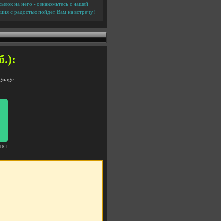
ылок на него - ознакомьтесь с нашей
ция с радостью пойдет Вам на встречу!
.):
nguage