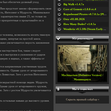
ним был обеспечен должный уход.
Big Walk v1.4.7a
. Вам предстоит заново сформировать свою
Core of Genesis v1.0.0-rc.4
ость, Интеллект и Мудрость. Минимальное
Roguebound Pirates v0.7.0.1a [Playtest]
 характеристик свыше 25, но только на
Osta v01.08.2026
ве приоритетные и прокачивайте их в
How Many Dudes? v1.0.5a
Wonderia v0.5.10b [Steam Early Access]
ил человека, возможность носить тяжелую
SGi рекомендует
щики, запертые на простой замок.
также увеличивается скорость заживления
ем мастерством боя, также следует
ов и выстрелов и уклонения от ударов
дверях и ящиках, а также эффекты от
мается напряженным умственным трудом.
ивность. Однако урон от зачарованного
и Ловкостью. Зато с ростом Интеллекта
Machinarium [Definitive Version] /
Машинариум
и бескорыстной помощи людям. Мудрость
 Однако урон от зачарованного оружия,
Мы в социалках
ью. Зато с ростом Мудрости увеличивается
Скрыть правый сайдбар »
ть остальные навыки до высокого уровня.