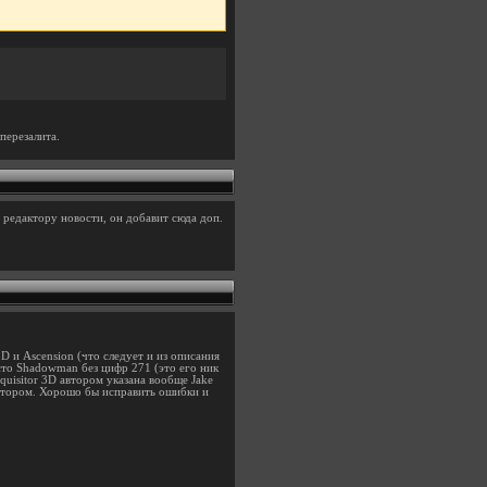
перезалита.
 редактору новости, он добавит сюда доп.
3D и Ascension (что следует и из описания
осто Shadowman без цифр 271 (это его ник
quisitor 3D автором указана вообще Jake
 автором. Хорошо бы исправить ошибки и