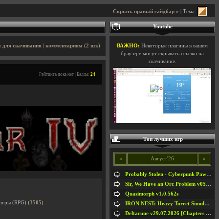
Скрыть правый сайдбар »
| Тема:
Youtube
 для скачивания
|
комментариям (2 шт.)
ВАЖНО:
Некоторые плагины в вашем
браузере могут скрывать ссылки на
скачивание.
Рейтинга пока нет | Баллы:
24
Топ лучших игр
«
Август'26
»
Probably Stolen - Cyberpunk Pawnshop Simulator v048c [Playtest]
Sir, We Have an Orc Problem v05.08.2026
Quasimorph v1.0.562s
 игры (RPG)
(3505)
IRON NEST: Heavy Turret Simulator v1.0a
Deltarune v29.07.2026 [Chapters 1-5] / + RUS [Chapters 1-5]