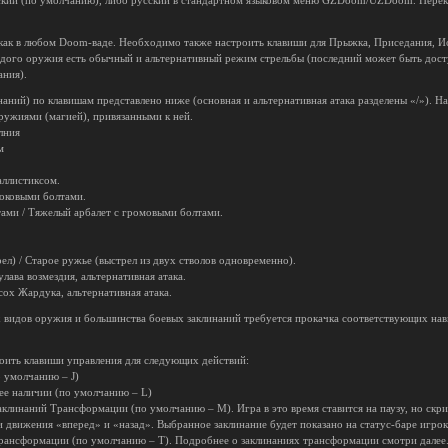
ский (по умолчанию), либо русский в стандартном языковом меню GZDoom/UZDoom. Перек
как в любом Doom-ваде. Необходимо также настроить клавиши для Прыжка, Приседания, И
го оружия есть обычный и альтернативный режим стрельбы (последний может быть досту
ания).
наний) по клавишам представлено ниже (основная и альтернативная атака разделены «/»).
ружиями (магией), привязанными к ней.
лния
м
аллистиксом.
шоковыми болтами.
тами / Тяжелый арбалет с громовыми болтами.
ел) / Старое ружье (выстрел из двух стволов одновременно).
улава возмездия, альтернативная атака.
сох Жардука, альтернативная атака.
х видов оружия и большинства боевых заклинаний требуется прокачка соответствующих на
роить клавиши управления для следующих действий:
о умолчанию – J)
 ее наличии (по умолчанию – L)
заклинаний Трансформации (по умолчанию – M). Игра в это время ставится на паузу, но ск
 движения «вперед» и «назад». Выбранное заклинание будет показано на статус-баре игрок
рансформации (по умолчанию – T). Подробнее о заклинаниях трансформации смотри далее