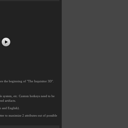
#5
#6
#7
#8
fore the beginning of "The Inquisitor 3D".
de system, etc. Custom hotkeys need to be
ed artifacts.
an and English).
tter to maximize 2 attributes out of possible