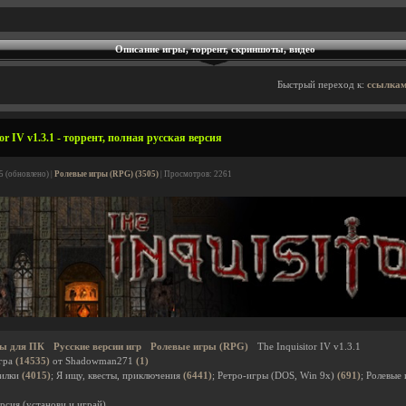
Описание игры, торрент, скриншоты, видео
Быстрый переход к:
ссылкам
or IV v1.3.1 - торрент, полная русская версия
5 (обновлено) |
Ролевые игры (RPG) (3505)
| Просмотров: 2261
ы для ПК
Русские версии игр
Ролевые игры (RPG)
The Inquisitor IV v1.3.1
гра
(14535)
от Shadowman271
(1)
дилки
(4015)
; Я ищу, квесты, приключения
(6441)
; Ретро-игры (DOS, Win 9x)
(691)
; Ролевые
рсия (установи и играй)