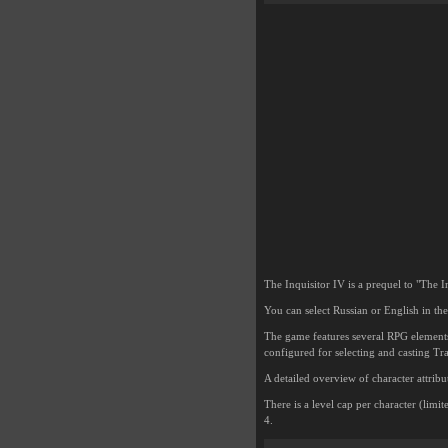
The Inquisitor IV is a prequel to "The I
You can select Russian or English in
The game features several RPG elements:
configured for selecting and casting Tra
A detailed overview of character attribu
There is a level cap per character (limit
4.