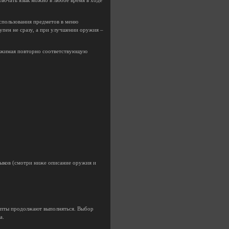
лючать язык можно в любое время в ходе
спользования предметов в меню
пен не сразу, а при улучшении оружия –
 Нажимая повторно соответствующую
выков (смотри ниже описание оружия и
рипты продолжают выполняться. Выбор
а.
.