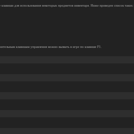
 клавиши для использования некоторых предметов инвентаря. Ниже приведен список таких 
ительным клавишам управления можно вызвать в игре по клавише F1.