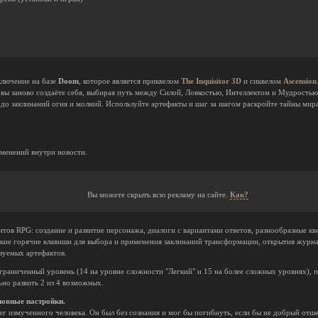
лючение на базе
Doom
, которое является приквелом
The Inquisitor 3D
и сиквелом
Ascension
сь вы заново создаёте себя, выбирая путь между Силой, Ловкостью, Интеллектом и Мудростью
 до заклинаний огня и молний. Используйте артефакты и шаг за шагом раскройте тайны мира,
менений внутри новости.
Вы можете скрыть всю рекламу на сайте.
Как?
нтов RPG: создание и развитие персонажа, диалоги с вариантами ответов, разнообразные кве
кие горячие клавиши для выбора и применения заклинаний трансформации, открытия журнал
зуемых артефактов.
граниченный уровень (14 на уровне сложности "Легкий" и 15 на более сложных уровнях), п
ьно развить 2 из 4 возможных.
новные настройки.
ег измученного человека. Он был без сознания и мог бы погибнуть, если бы не добрый от