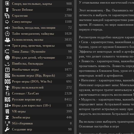
У отшельника имелся магический голе
Спорт, настольные, карты
988
Tower Defense
394
Этот незнакомец - Вы. Оказавшись на
личность и выбрать те характеристик
Стратегии
3780
значение каждой характеристики равн
Симуляторы
1188
время. И главное, по мере накоплени
Змейки, поедалки, эволюция
72
первую очередь.
Тайм менеджмент, тайкуны
1020
Рассмотрим подробно каждую характ
Головоломки, пазлы
3035
• Сила - характеристика, важнейшая 
Три в ряд, цепочки, тетрисы
686
броню, урон от оружия ближнего боя,
Эффекты от некоторых зелий и артефа
Типа Zuma / Dynomite
98
ран, что делает сильного человека п
Игры для детей, обучающие
316
• Ловкость - характеристика, важнейш
Пинболы, бильярды
65
прокачивать ловкость. Ловкость опре
Необычные игры
1077
противника в ближнем бою, урон от с
некоторых зелий и артефактов.
Большие игры (Rip, Repack)
269
• Интеллект - характеристика, важне
Ретро-игры (DOS, Win 9x)
691
Интеллект определяет запас Ментальн
Игры пользователей
272
оружия, которое тратит ментальную м
Сетевые / ХотСит
2320
увеличивается скорость восполнения
• Мудрость - характеристика, важней
Русские версии игр
8412
определяет запас Астральной маны че
Игры для взрослых (18+)
130
которое тратит астральную ману при 
VR-игры
399
скорость восполнения Астральной ма
Зомби игры
446
Вы вольны сами выбирать траекторию 
SGi-сборники
0
Основные настройки в игре
Создание игр
98