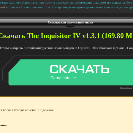
телем
данного материала и вы против размещения информации о данном материале, либо сс
лей
и присылайте нам письмо. Если Вы против размещения данного материала - администра
Ссылки для скачивания игры
Скачать The Inquisitor IV v1.3.1 (169.80 Мб
Чтобы выбрать английский/русский язык войдите в Options - Miscellaneous Options - La
я после находки монетки. Подсказка:
сайте