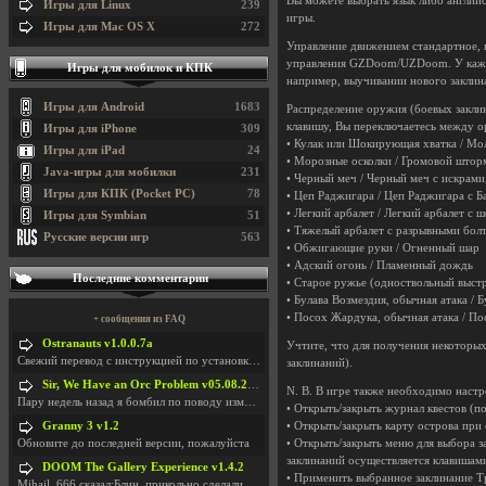
Вы можете выбрать язык либо англий
Игры для Linux
239
игры.
Игры для Mac OS X
272
Управление движением стандартное, 
управления GZDoom/UZDoom. У каждо
Игры для мобилок и КПК
например, выучивании нового заклин
Игры для Android
1683
Распределение оружия (боевых закли
клавишу, Вы переключаетесь между о
Игры для iPhone
309
• Кулак или Шокирующая хватка / Мо
Игры для iPad
24
• Морозные осколки / Громовой штор
Java-игры для мобилки
231
• Черный меч / Черный меч с искрами
Игры для КПК (Pocket PC)
78
• Цеп Раджигара / Цеп Раджигара с Б
• Легкий арбалет / Легкий арбалет с 
Игры для Symbian
51
• Тяжелый арбалет с разрывными бол
Русские версии игр
563
• Обжигающие руки / Огненный шар
• Адский огонь / Пламенный дождь
Последние комментарии
• Старое ружье (одноствольный выстр
• Булава Возмездия, обычная атака / Б
• Посох Жардука, обычная атака / По
+ сообщения из FAQ
Ostranauts v1.0.0.7a
Учтите, что для получения некоторы
Свежий перевод с инструкцией по установкеhttps://g
заклинаний).
Sir, We Have an Orc Problem v05.08.2026
N. B. В игре также необходимо наст
Пару недель назад я бомбил по поводу изменения мин
• Открыть/закрыть журнал квестов (п
• Открыть/закрыть карту острова при
Granny 3 v1.2
• Открыть/закрыть меню для выбора 
Обновите до последней версии, пожалуйста
заклинаний осуществляется клавишами
DOOM The Gallery Experience v1.4.2
• Применить выбранное заклинание Т
Mihail_666 сказал:Блин, прикольно сделали с монетк