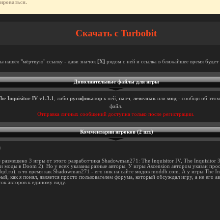
рироваться
.
Скачать с Turbobit
ты нашёл "мёртвую" ссылку - дави значок
[X]
рядом с ней и ссылка в ближайшее время будет 
Дополнительные файлы для игры
he Inquisitor IV v1.3.1
, либо
русификатор
к ней,
патч
,
левелпак
или
мод
- сообщи об этом
файл.
Отправка личных сообщений доступна только после регистрации.
Комментарии игроков (2 шт.)
0
 размещено 3 игры от этого разработчика Shadowman271: The Inquisitor IV, The Inquisitor 
ти моды в Doom 2). Но у всех указаны разные авторы. У игры Ascension автором указан пр
qd.ru), в то время как Shadowman271 - его ник на сайте модов moddb.com. А у игры The In
рый, как я понял, является просто пользователем форума, который обсуждал игру, а не его
сок авторов к единому виду.