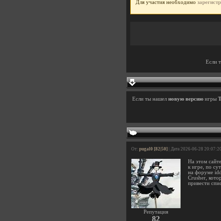
Для участия необходимо
зарегист
Если 
Если ты нашел
новую версию
игры
T
От:
pugal0 [82|50]
| Дата 2026-06-28 20:07:2
На этом сайте
к игре, по су
на форуме idd
Crusher, кото
привести спи
Репутация
82