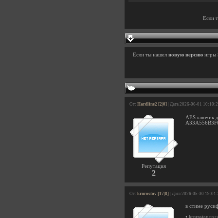
Если 
Если ты нашел
новую версию
игры
От:
Hardline2 [2|0]
| Дата 2026-06-01 10:10:
AES ключик д
A33A556B3F
Репутация
2
От:
krnrostov [17|8]
| Дата 2026-05-30 19:01
в стиме руси
•
krnrostov
поду