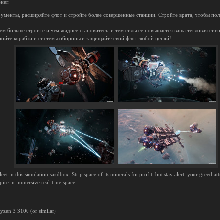
нег.
ументы, расширяйте флот и стройте более совершенные станции. Стройте врата, чтобы пол
ем больше строите и чем жаднее становитесь, и тем сильнее повышается ваша тепловая сигн
тройте корабли и системы обороны и защищайте свой флот любой ценой!
leet in this simulation sandbox. Strip space of its minerals for profit, but stay alert: your greed at
pire in immersive real-time space.
yzen 3 3100 (or similar)