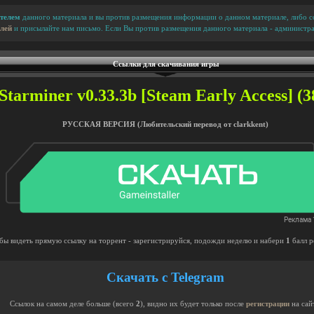
телем
данного материала и вы против размещения информации о данном материале, либо сс
лей
и присылайте нам письмо. Если Вы против размещения данного материала - администра
Ссылки для скачивания игры
tarminer v0.33.3b [Steam Early Access] (3
РУССКАЯ ВЕРСИЯ (Любительский перевод от clarkkent)
бы видеть прямую ссылку на торрент - зарегистрируйся, подожди неделю и набери
1
балл р
Скачать с Telegram
Ссылок на самом деле больше (всего
2
), видно их будет только после
регистрации
на сай