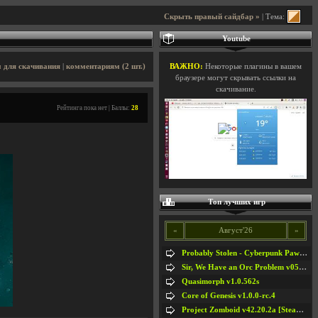
Скрыть правый сайдбар »
| Тема:
Youtube
 для скачивания
|
комментариям (2 шт.)
ВАЖНО:
Некоторые плагины в вашем
браузере могут скрывать ссылки на
скачивание.
Рейтинга пока нет | Баллы:
28
Топ лучших игр
«
Август'26
»
Probably Stolen - Cyberpunk Pawnshop Simulator v048c [Playtest]
Sir, We Have an Orc Problem v05.08.2026
Quasimorph v1.0.562s
Core of Genesis v1.0.0-rc.4
Project Zomboid v42.20.2a [Steam Early Access]