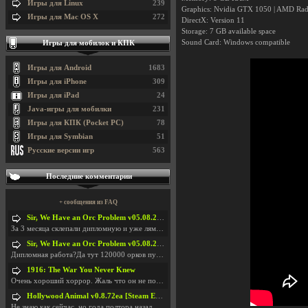
Игры для Linux
239
Graphics: Nvidia GTX 1050 | AMD Rade
Игры для Mac OS X
272
DirectX: Version 11
Storage: 7 GB available space
Sound Card: Windows compatible
Игры для мобилок и КПК
Игры для Android
1683
Игры для iPhone
309
Игры для iPad
24
Java-игры для мобилки
231
Игры для КПК (Pocket PC)
78
Игры для Symbian
51
Русские версии игр
563
Последние комментарии
+ сообщения из FAQ
Sir, We Have an Orc Problem v05.08.2026
За 3 месяца склепали дипломную и уже лям двести ба
Sir, We Have an Orc Problem v05.08.2026
Дипломная работа?Да тут 120000 орков путь выбирают
1916: The War You Never Knew
Очень хороший хоррор. Жаль что он не получил должн
Hollywood Animal v0.8.72ea [Steam Early Access]
Не знаю как сейчас, но года полтора назад игра был