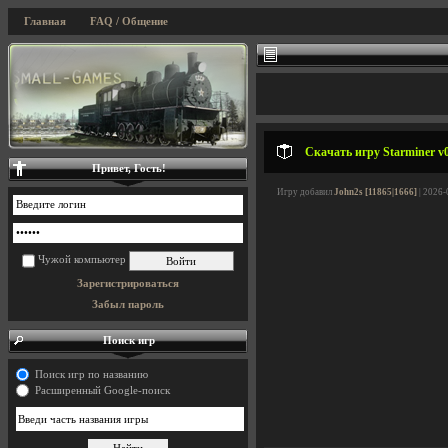
Главная
FAQ / Общение
Скачать игру Starminer v0
Привет, Гость!
Игру добавил
John2s [11865|1666]
| 2026-
Чужой компьютер
Зарегистрироваться
Забыл пароль
Поиск игр
Поиск игр по названию
Расширенный Google-поиск