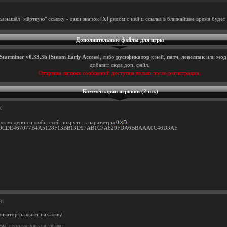
ты нашёл "мёртвую" ссылку - дави значок
[X]
рядом с ней и ссылка в ближайшее время будет 
Дополнительные файлы для игры
Starminer v0.33.3b [Steam Early Access]
, либо
русификатор
к ней,
патч
,
левелпак
или
мод
добавит сюда доп. файл.
Отправка личных сообщений доступна только после регистрации.
Комментарии игроков (2 шт.)
20
ля модеров и любителей покрутить параметры 0
0CDE467077B4A5128F13BB13D97AB1C7A629FDA6BBAAA0C46D3AE
:37
фикатор раздают нахаляву
мал несколько минут и добавил: