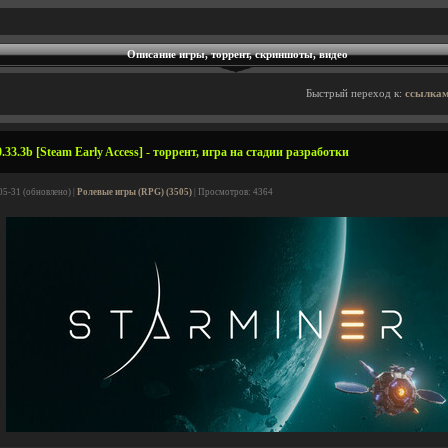
Описание игры, торрент, скриншоты, видео
Быстрый переход к:
ссылкам
.33.3b [Steam Early Access] - торрент, игра на стадии разработки
05-31 (обновлено) |
Ролевые игры (RPG) (3505)
| Просмотров: 4364