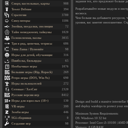
задания тех, кто предложит больше де
Спорт, настольные, карты
988
Разрабатывайте новые модули и инстр
Tower Defense
394
космоса.
Стратегии
3780
Чем больше вы добываете ресурсов, ч
Симуляторы
1186
уровня, вас заметят инопланетяне. С
Змейки, поедалки, эволюция
72
Тайм менеджмент, тайкуны
1020
Головоломки, пазлы
3035
Три в ряд, цепочки, тетрисы
686
Типа Zuma / Dynomite
98
Игры для детей, обучающие
316
Пинболы, бильярды
65
Необычные игры
1076
Большие игры (Rip, Repack)
269
Ретро-игры (DOS, Win 9x)
690
Игры пользователей
272
Сетевые / ХотСит
2320
Русские версии игр
8412
Игры для взрослых (18+)
130
Design and build a massive interstellar f
and deploy warships to protect your em
VR-игры
399
Зомби игры
446
Minimum System Requirements:
SGi-сборники
0
OS: Windows 10 32 bit
Processor: Intel Core i3-10100 | AMD R
Создание игр
98
Memory: 8 GB RAM