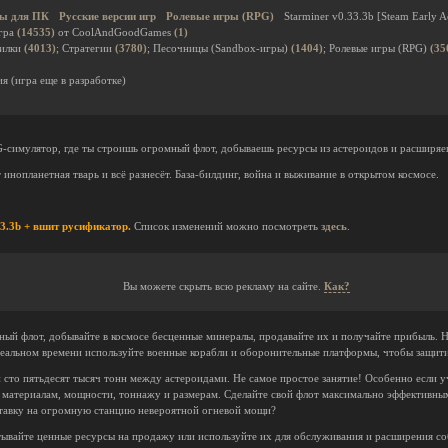
ы для ПК
Русские версии игр
Ролевые игры (RPG)
Starminer v0.33.3b [Steam Early A
гра
(14535)
от CoolAndGoodGames
(1)
дилки
(4013)
; Стратегии
(3780)
; Песочницы (Sandbox-игры)
(1404)
; Ролевые игры (RPG)
(35
я (игра еще в разработке)
-симулятор, где ты строишь огромный флот, добываешь ресурсы из астероидов и расширя
т инопланетная тварь и всё разнесёт. База-билдинг, война и выживание в открытом космосе.
33.3b + вшит русификатор.
Список изменений можно посмотреть
здесь
.
Вы можете скрыть всю рекламу на сайте.
Как?
ный флот, добывайте в космосе бесценные минералы, продавайте их и получайте прибыль. 
реальном времени используйте военные корабли и оборонительные платформы, чтобы защити
сто пятьдесят тысяч тонн между астероидами. Не самое простое занятие! Особенно если у
 материалам, мощности, тоннажу и размерам. Сделайте свой флот максимально эффективн
ставку на огромную станцию невероятной огневой мощи?
тывайте ценные ресурсы на продажу или используйте их для обслуживания и расширения со