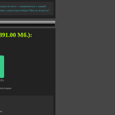
ылок на него - ознакомьтесь с нашей
ция с радостью пойдет Вам на встречу!
891.00 Мб.):
епутации
те.