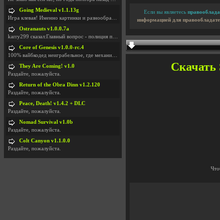
Going Medieval v1.1.13g
Если вы являетесь
правооблада
Игра клевая! Именно картинки и разнообразия в стро
информацией для правообладате
Ostranauts v1.0.0.7a
karry299 сказал:Главный вопрос - полиция по-прежне
Core of Genesis v1.0.0-rc.4
100% вайбкодед неиграбельное, где механики знает т
Скачать S
They Are Coming! v1.0
Раздайте, пожалуйста.
Return of the Obra Dinn v1.2.120
Раздайте, пожалуйста.
Peace, Death! v1.4.2 + DLC
Раздайте, пожалуйста.
Nomad Survival v1.0b
Раздайте, пожалуйста.
Colt Canyon v1.1.0.0
Раздайте, пожалуйста.
Что