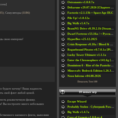
Ostranauts v1.0.0.7a
ccess]
Deltarune v29.07.2026 [Chapters 1-5] / + RUS [Chapters 1-5]
Factorio v2.1.13b + Space Age DLC
05)
; Симуляторы
(1186)
Pile Up! v1.0.12a
Big Walk v1.4.7a
BeamNG Drive v0.39.2.1b [Steam Early Access]
Dwarf Fortress v53.16a / + Русская Версия v50.12a
HyperBox v25.12.2025
ешь свою империю!
Crisis Response v0.10a / Blood & Bullet
Roguebound Pirates v0.7.0.1a [Playtest]
Lucky Tower Ultimate v1.1.1a
Enter the Chronosphere v141.6g [Steam Early Access]
Dominions 6 - Rise of the Pantokrator v6.35a
Minecraft: Bedrock Edition 1.26.33.1a / + TLauncher v2.89
Neon Inferno v04.08.2026
Показать Топ-100
Но будьте начеку! Ваша жадность
10 новых игр
ть свой флот любой ценой.
честь реалистичную физику.
Escape Wizard
ым! Вы построите много небольших
Probably Stolen - Cyberpunk Pawnshop Simulator v048c [Playtest]
Big Walk v1.4.7a
бственного наемного флота, выполняя
Core of Genesis v1.0.0-rc.4