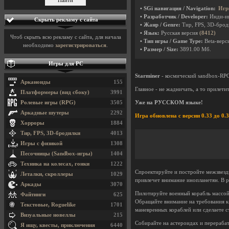
• SGi навигация / Navigation:
Игр
• Разработчик / Developer:
Инди-и
Скрыть рекламу с сайта
• Жанр / Genre:
Тир, FPS, 3D-бро
• Язык:
Русская версия
(8412)
Чтоб скрыть всю рекламу с сайта, для начала
• Тип игры / Game Type:
Beta-верси
необходимо
зарегистрироваться
.
• Размер / Size:
3891.00 Мб.
Игры для PC
Starminer
- космический sandbox-RPG
Арканоиды
155
Главное - не жадничать, а то прилети
Платформеры (вид сбоку)
3991
Ролевые игры (RPG)
3505
Уже на РУССКОМ языке!
Аркадные шутеры
2292
Игра обновлена с версии 0.33 до 0.
Хорроры
1884
Тир, FPS, 3D-бродилки
4013
Игры с физикой
1308
Песочницы (Sandbox-игры)
1404
Техника на колесах, гонки
1222
Спроектируйте и постройте межзвезд
Леталки, скроллеры
1029
привлечет внимание инопланетян. В 
Аркады
3070
Пилотируйте военный корабль массой 
Файтинги
625
Обращайте внимание на требования к
Текстовые, Roguelike
1701
маневренных кораблей или сделаете 
Визуальные новеллы
215
Собирайте на астероидах и перераба
Я ищу, квесты, приключения
6440