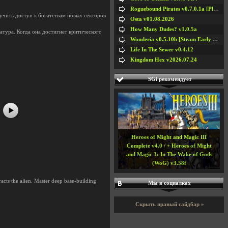
Roguebound Pirates v0.7.0.1a [Playtest]
учить доступ к богатствам новых секторов
Osta v01.08.2026
How Many Dudes? v1.0.5a
атура. Когда она достигнет критического
Wonderia v0.5.10b [Steam Early Access]
Life In The Sewer v0.4.12
#5
#6
Kingdom Hex v2026.07.24
#7
#8
SGi рекомендует
Heroes of Might and Magic III
Complete v4.0 / + Heroes of Might
and Magic 3: In The Wake of Gods
(WoG) v3.58f
tracts the alien. Master deep base-building
Мы в социалках
Скрыть правый сайдбар »