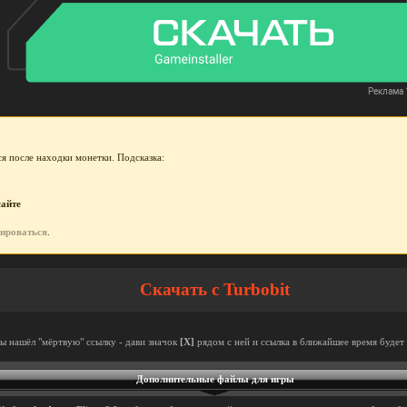
я после находки монетки. Подсказка:
сайте
рироваться
.
Скачать с Turbobit
ты нашёл "мёртвую" ссылку - дави значок
[X]
рядом с ней и ссылка в ближайшее время будет 
Дополнительные файлы для игры