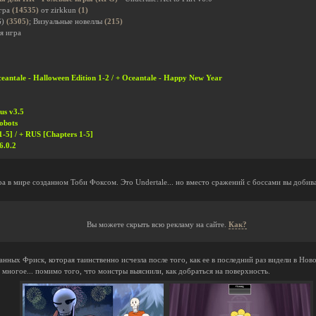
гра
(14535)
от zirkkun
(1)
G)
(3505)
; Визуальные новеллы
(215)
я игра
ceantale - Halloween Edition 1-2 / + Oceantale - Happy New Year
us v3.5
obots
1-5] / + RUS [Chapters 1-5]
6.0.2
ра в мире созданном Тоби Фоксом. Это Undertale... но вместо сражений с боссами вы доби
Вы можете скрыть всю рекламу на сайте.
Как?
ванных Фриск, которая таинственно исчезла после того, как ее в последний раз видели в Но
 многое... помимо того, что монстры выяснили, как добраться на поверхность.