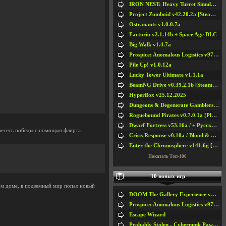
IRON NEST: Heavy Turret Simulator v1.0a
Project Zomboid v42.20.2a [Steam Early Access]
Ostranauts v1.0.0.7a
Factorio v2.1.14b + Space Age DLC
Big Walk v1.4.7a
Prospice: Anomalous Logistics v97 [Playtest]
Pile Up! v1.0.12a
Lucky Tower Ultimate v1.1.1a
BeamNG Drive v0.39.2.1b [Steam Early Access]
HyperBox v25.12.2025
Dungeons & Degenerate Gamblers v2.0.2a
Roguebound Pirates v0.7.0.1a [Playtest]
Dwarf Fortress v53.16a / + Русская Версия v50.12a
ваетесь победы с помощью флирта.
Crisis Response v0.10a / Blood & Bullet
Enter the Chronosphere v141.6g [Steam Early Access]
Показать Топ-100
10 новых игр
вом доме, в подземный мир попал новый
DOOM The Gallery Experience v1.4.2
Prospice: Anomalous Logistics v97 [Playtest]
#5
#6
Escape Wizard
#7
#8
Probably Stolen - Cyberpunk Pawnshop Simulator v048c [Playtest]