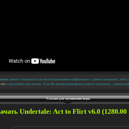
телем
данного материала и вы против размещения информации о данном материале, либо сс
лей
и присылайте нам письмо. Если Вы против размещения данного материала - администра
Ссылки для скачивания игры
ачать Undertale: Act to Flirt v6.0 (1280.00