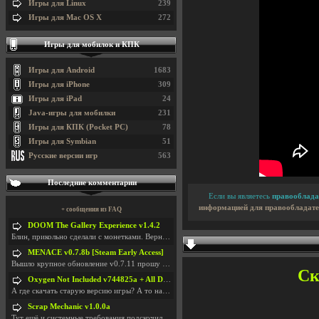
Игры для Linux
239
Игры для Mac OS X
272
Игры для мобилок и КПК
Игры для Android
1683
Игры для iPhone
309
Игры для iPad
24
Java-игры для мобилки
231
Игры для КПК (Pocket PC)
78
Игры для Symbian
51
Русские версии игр
563
Последние комментарии
Если вы являетесь
правооблада
информацией для правообладате
+ сообщения из FAQ
DOOM The Gallery Experience v1.4.2
Блин, прикольно сделали с монетками. Вернулся в св
MENACE v0.7.8b [Steam Early Access]
Вышло крупное обновление v0.7.11 прошу обновить
Ск
Oxygen Not Included v744825a + All DLC
А где скачать старую версию игры? А то на новой но
Scrap Mechanic v1.0.0a
Тут ещё и системные требования подскочили. Если не