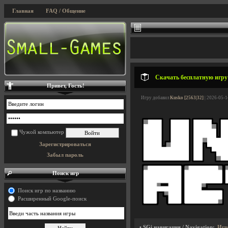
Главная
FAQ / Общение
Скачать бесплатную игру Un
Привет, Гость!
Игру добавил
Kusko [2563|32]
| 2026-05-1
Чужой компьютер
Зарегистрироваться
Забыл пароль
Поиск игр
Поиск игр по названию
Расширенный Google-поиск
• SGi навигация / Navigation:
Игр