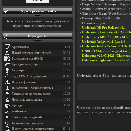
• Разработчик / Developer:
Инди-и
• Жанр / Genre:
Ролевые игры (RP
Скрыть рекламу с сайта
• Тип игры / Game Type:
Бесплатна
• Размер / Size:
1280.00 Мб.
Чтоб скрыть всю рекламу с сайта, для начала
• Похожие игры:
необходимо
зарегистрироваться
.
-
Undertale 3D Pre-Release v0.1
-
Undertale: Oceantale v0.5.3 / + O
Игры для PC
-
UnderTale v1.08c / + RUS v1.08c
-
Undertale Yellow v1.1 Rus 1.4
-
Undertale Red & Yellow v2.1.3a R
Арканоиды
155
-
UNDERTALE 2: Revenge of the R
Платформеры (вид сбоку)
3991
-
Deltarune v29.07.2026 [Chapters 
Ролевые игры (RPG)
3505
-
Deltarune: Lightners Live Plus v1.
Аркадные шутеры
2292
Хорроры
1885
Undertale: Act to Flirt
- фанатская иг
Тир, FPS, 3D-бродилки
4015
Игры с физикой
1308
Песочницы (Sandbox-игры)
1404
Техника на колесах, гонки
1223
Леталки, скроллеры
1029
Аркады
3070
Через две недели после событий, выз
Файтинги
625
человек. За эти две недели произошло
Текстовые, Roguelike
1701
Визуальные новеллы
215
Я ищу, квесты, приключения
6441