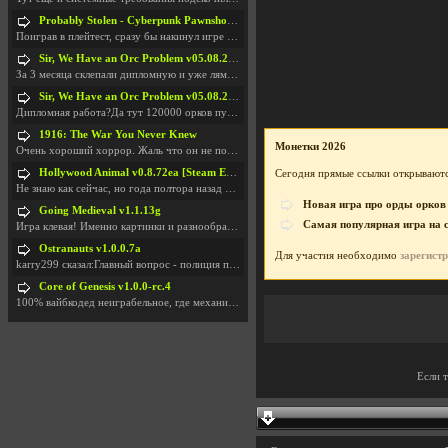
Probably Stolen - Cyberpunk Pawnshop Simulator v048c [Playtest]
Поиграв в плейтест, сразу бы накинул игре наивысши
Sir, We Have an Orc Problem v05.08.2026
За 3 месяца склепали дипломную и уже лям двести ба
Sir, We Have an Orc Problem v05.08.2026
Дипломная работа?Да тут 120000 орков путь выбирают
1916: The War You Never Knew
Монетки 2026
Очень хороший хоррор. Жаль что он не получил должн
Hollywood Animal v0.8.72ea [Steam Early Access]
Сегодня прямые ссылки открываютс
Не знаю как сейчас, но года полтора назад игра был
Новая игра про орды орков
Going Medieval v1.1.13g
Самая популярная игра на 
Игра клевая! Именно картинки и разнообразия в стро
Ostranauts v1.0.0.7a
Для участия необходимо
зарегист
karry299 сказал:Главный вопрос - полиция по-прежне
Core of Genesis v1.0.0-rc.4
100% вайбкодед неиграбельное, где механики знает т
Если 