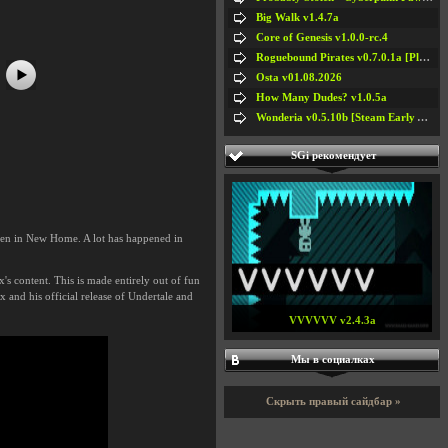
Big Walk v1.4.7a
Core of Genesis v1.0.0-rc.4
Roguebound Pirates v0.7.0.1a [Playtest]
Osta v01.08.2026
How Many Dudes? v1.0.5a
Wonderia v0.5.10b [Steam Early Access]
SGi рекомендует
seen in New Home. A lot has happened in
's content. This is made entirely out of fun
 and his official release of Undertale and
VVVVVV v2.4.3a
Мы в социалках
Скрыть правый сайдбар »