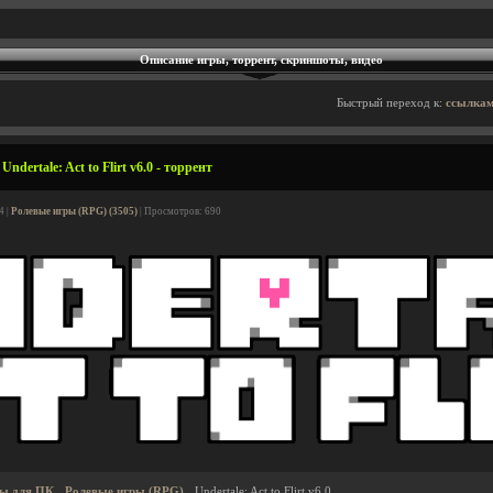
Описание игры, торрент, скриншоты, видео
Быстрый переход к:
ссылкам
dertale: Act to Flirt v6.0 - торрент
4 |
Ролевые игры (RPG) (3505)
| Просмотров: 690
ы для ПК
Ролевые игры (RPG)
Undertale: Act to Flirt v6.0