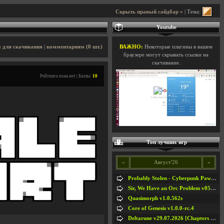
Скрыть правый сайдбар »
| Тема:
Youtube
 для скачивания
|
комментариям (0 шт.)
ВАЖНО:
Некоторые плагины в вашем
браузере могут скрывать ссылки на
скачивание.
Рейтинга пока нет | Баллы:
10
Топ лучших игр
«
Август'26
»
Probably Stolen - Cyberpunk Pawnshop Simulator v048c [Playtest]
Sir, We Have an Orc Problem v05.08.2026
Quasimorph v1.0.562s
Core of Genesis v1.0.0-rc.4
Deltarune v29.07.2026 [Chapters 1-5] / + RUS [Chapters 1-5]