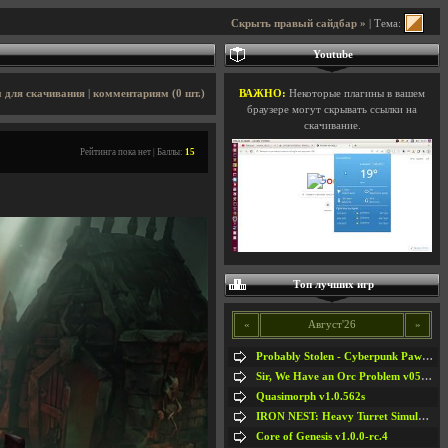
Скрыть правый сайдбар »
| Тема:
Youtube
 для скачивания
|
комментариям (0 шт.)
ВАЖНО:
Некоторые плагины в вашем
браузере могут скрывать ссылки на
скачивание.
Рейтинга пока нет | Баллы:
15
Топ лучших игр
«
Август'26
»
Probably Stolen - Cyberpunk Pawnshop Simulator v048c [Playtest]
Sir, We Have an Orc Problem v05.08.2026
Quasimorph v1.0.562s
IRON NEST: Heavy Turret Simulator v1.0a
Core of Genesis v1.0.0-rc.4