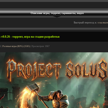
Описание игры, торрент, скриншоты, видео
Быстрый переход к:
ссылкам
 v0.0.26 - торрент, игра на стадии разработки
6 |
Ролевые игры (RPG) (3505)
| Просмотров: 1967