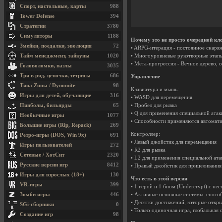
Спорт, настольные, карты
988
Tower Defense
394
Стратегии
3780
Симуляторы
1188
Почему это не просто очередной кло
Змейки, поедалки, эволюция
72
• ARPG-итерация - постоянное снар
Тайм менеджмент, тайкуны
1020
• Многоуровневые рукотворные этапы
• Мета-прогрессия - Вечное дерево, 
Головоломки, пазлы
3035
Три в ряд, цепочки, тетрисы
686
Управление
Типа Zuma / Dynomite
98
Клавиатура и мышь:
Игры для детей, обучающие
316
• WASD для перемещения
Пинболы, бильярды
65
• Пробел для рывка
• Q для применения специальной атак
Необычные игры
1077
• Способности применяются автомати
Большие игры (Rip, Repack)
269
Контроллер:
Ретро-игры (DOS, Win 9x)
691
• Левый джойстик для перемещения
Игры пользователей
272
• R2 для рывка
Сетевые / ХотСит
2320
• L2 для применения специальной ата
Русские версии игр
8412
• Правый джойстик для прицеливания
Игры для взрослых (18+)
130
Что есть в этой версии
VR-игры
399
• 1 герой и 1 биом (Undercrypt) с н
Зомби игры
446
• Активные основные системы: способ
• Десятки достижений, которые откр
SGi-сборники
0
• Только одиночная игра, глобальная 
Создание игр
98