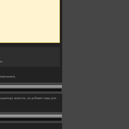
те.
перезалита.
едактору новости, он добавит сюда доп.