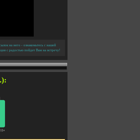
ылок на него - ознакомьтесь с нашей
ция с радостью пойдет Вам на встречу!
):