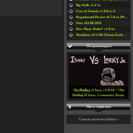
Big Walk v1.4.7a
Core of Genesis v1.0.0-rc.4
Roguebound Pirates v0.7.0.1a [Playtest]
Osta v01.08.2026
How Many Dudes? v1.0.5a
Wonderia v0.5.10b [Steam Early Access]
SGi рекомендует
The Binding of Isaac v1.0r10 / +The
Binding of Isaac: Community Remix
Мы в социалках
Скрыть правый сайдбар »