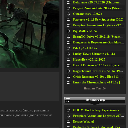
Deltarune v29.07.2026 [Chapters 1-5] / + RUS [Chapters 1-5]
Project Zomboid v42.20.2a [Steam Early Access]
Ostranauts v1.0.0.7a
Factorio v2.1.14b + Space Age DLC
Prospice: Anomalous Logistics v97 [Playtest]
Big Walk v1.4.7a
BeamNG Drive v0.39.2.1b [Steam Early Access]
Dungeons & Degenerate Gamblers v2.0.2a
Pile Up! v1.0.12a
Lucky Tower Ultimate v1.1.1a
HyperBox v25.12.2025
Dwarf Fortress v53.16a / + Русская Версия v50.12a
Roguebound Pirates v0.7.0.1a [Playtest]
Crisis Response v0.10a / Blood & Bullet
Enter the Chronosphere v141.6g [Steam Early Access]
Показать Топ-100
10 новых игр
DOOM The Gallery Experience v1.4.2
накапливая способности, реликвии и
аги, больше добычи и дополнительные
Prospice: Anomalous Logistics v97 [Playtest]
Escape Wizard
Probably Stolen - Cyberpunk Pawnshop Simulator v048c [Playtest]