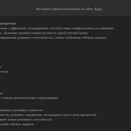
Вы можете скрыть всю рекламу на сайте.
Как?
н Survivor
яжение с аффиксами, легендарными способностями и мифическими улучшениями.
 - несколько уровней сложности вместо одной плоской арены.
открываемые реликвии и способности, а также глобальные таблицы лидеров.
и
чески.
ки
 / отмены автоматического прицеливания
есколькими уровнями сложности.
ности, реликвии, снаряжение, легендарные силы и мета-прогрессия.
ывают новые реликвии и способности.
онлайн-таблица лидеров.