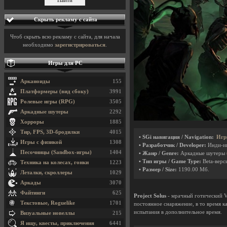
Скрыть рекламу с сайта
Чтоб скрыть всю рекламу с сайта, для начала
необходимо
зарегистрироваться
.
Игры для PC
Арканоиды
155
Платформеры (вид сбоку)
3991
Ролевые игры (RPG)
3505
Аркадные шутеры
2292
Хорроры
1885
Тир, FPS, 3D-бродилки
4015
• SGi навигация / Navigation:
Игр
Игры с физикой
1308
• Разработчик / Developer:
Инди-и
Песочницы (Sandbox-игры)
1404
• Жанр / Genre:
Аркадные шутеры
• Тип игры / Game Type:
Beta-верси
Техника на колесах, гонки
1223
• Размер / Size:
1190.00 Мб.
Леталки, скроллеры
1029
Аркады
3070
Файтинги
625
Project Solus
- мрачный готический Va
Текстовые, Roguelike
1701
постоянное снаряжение, в то время к
испытания в дополнительное время.
Визуальные новеллы
215
Я ищу, квесты, приключения
6441