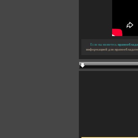
Если вы являетесь
правооблада
информацией для правообладате