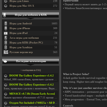
Примечания
Игры для Linux
239
• Первый запуск может занять до 1-2 
Игры для Mac OS X
272
• Windows SmartScreen/антивирус мож
Игры для мобилок и КПК
Игры для Android
1683
Игры для iPhone
309
Игры для iPad
24
Java-игры для мобилки
231
Игры для КПК (Pocket PC)
78
Игры для Symbian
51
Русские версии игр
563
Последние комментарии
+ сообщения из FAQ
What is Project Solus?
DOOM The Gallery Experience v1.4.2
A dark gothic horde-survival roguelite 
Mihail_666 сказал:Блин, прикольно сделали с монетк
keep rising. Higher tiers add tougher f
DOOM The Gallery Experience v1.4.2
Why it’s not just another survivor cl
Блин, прикольно сделали с монетками. Вернулся в св
• ARPG itemization – permanent gear w
MENACE v0.7.8b [Steam Early Access]
• Tiered handcrafted stages – multiple dif
Вышло крупное обновление v0.7.11 прошу обновить
• Meta progression – Eternal Tree, unloc
Oxygen Not Included v744825a + All DLC
Controls
А где скачать старую версию игры? А то на новой но