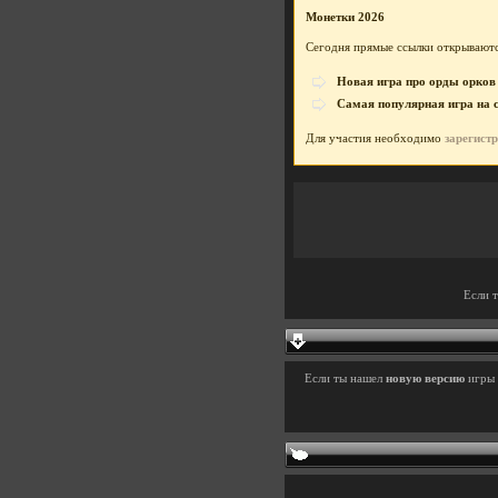
Монетки 2026
Сегодня прямые ссылки открываютс
Новая игра про орды орков
Самая популярная игра на 
Для участия необходимо
зарегист
Если 
Если ты нашел
новую версию
игры