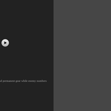
#5
#6
#7
#8
s and permanent gear while enemy numbers