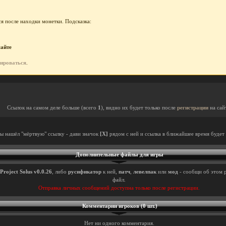
я после находки монетки. Подсказка:
сайте
рироваться
.
Ссылок на самом деле больше (всего
1
), видно их будет только после
регистрации
на сай
ты нашёл "мёртвую" ссылку - дави значок
[X]
рядом с ней и ссылка в ближайшее время будет 
Дополнительные файлы для игры
Project Solus v0.0.26
, либо
русификатор
к ней,
патч
,
левелпак
или
мод
- сообщи об этом р
файл.
Отправка личных сообщений доступна только после регистрации.
Комментарии игроков (0 шт.)
Нет ни одного комментария.