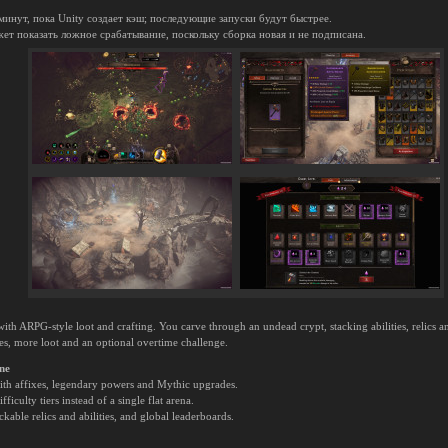
минут, пока Unity создает кэш; последующие запуски будут быстрее.
ет показать ложное срабатывание, поскольку сборка новая и не подписана.
with ARPG-style loot and crafting. You carve through an undead crypt, stacking abilities, relic
oes, more loot and an optional overtime challenge.
one
ith affixes, legendary powers and Mythic upgrades.
ficulty tiers instead of a single flat arena.
kable relics and abilities, and global leaderboards.