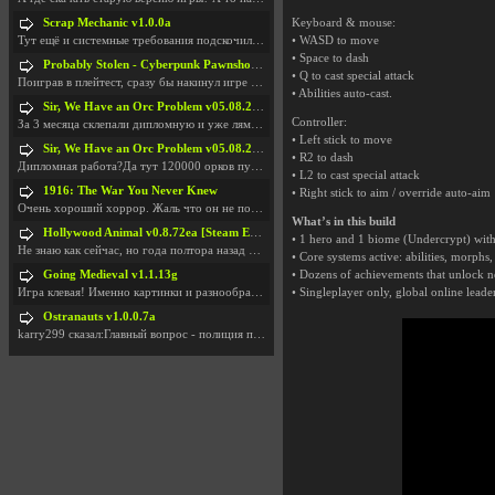
Scrap Mechanic v1.0.0a
Keyboard & mouse:
Тут ещё и системные требования подскочили. Если не
• WASD to move
• Space to dash
Probably Stolen - Cyberpunk Pawnshop Simulator v048c [Playtest]
• Q to cast special attack
Поиграв в плейтест, сразу бы накинул игре наивысши
• Abilities auto-cast.
Sir, We Have an Orc Problem v05.08.2026
Controller:
За 3 месяца склепали дипломную и уже лям двести ба
• Left stick to move
Sir, We Have an Orc Problem v05.08.2026
• R2 to dash
Дипломная работа?Да тут 120000 орков путь выбирают
• L2 to cast special attack
1916: The War You Never Knew
• Right stick to aim / override auto-aim
Очень хороший хоррор. Жаль что он не получил должн
What’s in this build
Hollywood Animal v0.8.72ea [Steam Early Access]
• 1 hero and 1 biome (Undercrypt) with s
Не знаю как сейчас, но года полтора назад игра был
• Core systems active: abilities, morphs
Going Medieval v1.1.13g
• Dozens of achievements that unlock new
Игра клевая! Именно картинки и разнообразия в стро
• Singleplayer only, global online leade
Ostranauts v1.0.0.7a
karry299 сказал:Главный вопрос - полиция по-прежне