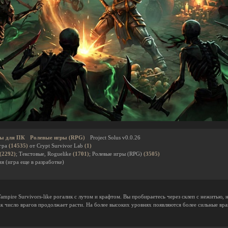
ы для ПК
Ролевые игры (RPG)
Project Solus v0.0.26
гра
(14535)
от Crypt Survivor Lab
(1)
(2292)
; Текстовые, Roguelike
(1701)
; Ролевые игры (RPG)
(3505)
я (игра еще в разработке)
mpire Survivors-like рогалик с лутом и крафтом. Вы пробираетесь через склеп с нежитью, 
ак число врагов продолжает расти. На более высоких уровнях появляются более сильные вр