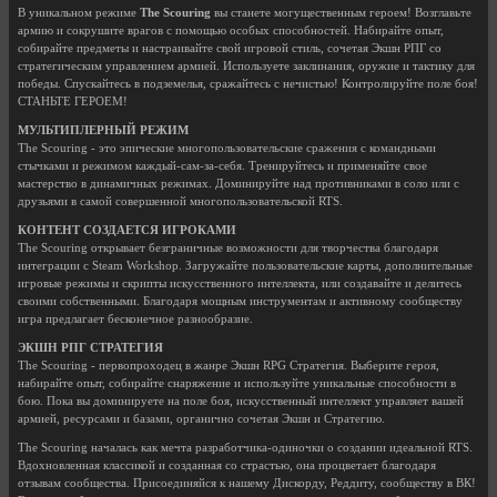
В уникальном режиме
The Scouring
вы станете могущественным героем! Возглавьте
армию и сокрушите врагов с помощью особых способностей. Набирайте опыт,
собирайте предметы и настраивайте свой игровой стиль, сочетая Экшн РПГ со
стратегическим управлением армией. Используете заклинания, оружие и тактику для
победы. Спускайтесь в подземелья, сражайтесь с нечистью! Контролируйте поле боя!
СТАНЬТЕ ГЕРОЕМ!
МУЛЬТИПЛЕРНЫЙ РЕЖИМ
The Scouring - это эпические многопользовательские сражения с командными
стычками и режимом каждый-сам-за-себя. Тренируйтесь и применяйте свое
мастерство в динамичных режимах. Доминируйте над противниками в соло или с
друзьями в самой совершенной многопользовательской RTS.
КОНТЕНТ СОЗДАЕТСЯ ИГРОКАМИ
The Scouring открывает безграничные возможности для творчества благодаря
интеграции с Steam Workshop. Загружайте пользовательские карты, дополнительные
игровые режимы и скрипты искусственного интеллекта, или создавайте и делитесь
своими собственными. Благодаря мощным инструментам и активному сообществу
игра предлагает бесконечное разнообразие.
ЭКШН РПГ СТРАТЕГИЯ
The Scouring - первопроходец в жанре Экшн RPG Стратегия. Выберите героя,
набирайте опыт, собирайте снаряжение и используйте уникальные способности в
бою. Пока вы доминируете на поле боя, искусственный интеллект управляет вашей
армией, ресурсами и базами, органично сочетая Экшн и Стратегию.
The Scouring началась как мечта разработчика-одиночки о создании идеальной RTS.
Вдохновленная классикой и созданная со страстью, она процветает благодаря
отзывам сообщества. Присоединяйся к нашему Дискорду, Реддиту, сообществу в ВК!