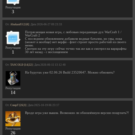
Репутация
3
От:
Abakan93 [1|0]
| Дата 2026-06-27 09:23:33
Потрясающая новая игра, с любовью передающая дух WarCraft 1 /
WarCraft 2
С последним обновлением добавили водные баталии, но увы, пока
(может и вообще) нет верфи - флот строит просто рабочий из своего
меню.
Репутация
Смотрю на эту игру сейчас точно так же как и смотрел на варкрафты
1
30 лет назад - с восхищением
От:
TASCOLD [14|22]
| Дата 2026-06-15 13:12:40
На бурутах уже 02.06.26 Build 23520647. Можно обновить?
Репутация
14
От:
CnupT [26|3]
| Дата 2025-10-19 06:23:17
Вроде игра уже вышла. Возможно ли обновлённую версию пощупать?!
Репутация
26