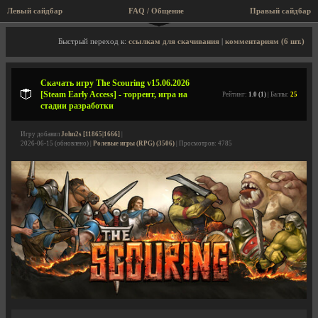
Левый сайдбар
FAQ / Общение
Правый сайдбар
Описание игры, торрент, скриншоты, видео
Быстрый переход к:
ссылкам для скачивания
|
комментариям (6 шт.)
Скачать игру The Scouring v15.06.2026
[Steam Early Access] - торрент, игра на
Рейтинг:
1.0 (1)
| Баллы:
25
стадии разработки
Игру добавил
John2s [11865|1666]
|
2026-06-15 (обновлено) |
Ролевые игры (RPG) (3506)
| Просмотров: 4785