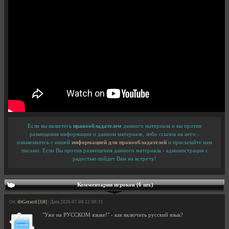
Если вы являетесь
правообладателем
данного материала и вы против
размещения информации о данном материале, либо ссылок на него -
ознакомьтесь с нашей
информацией для правообладателей
и присылайте нам
письмо. Если Вы против размещения данного материала - администрация с
радостью пойдет Вам на встречу!
Комментарии игроков (6 шт.)
От:
tltGerard [3|0]
| Дата 2026-07-08 12:00:31
"Уже на РУССКОМ языке!" - как включить русский язык?