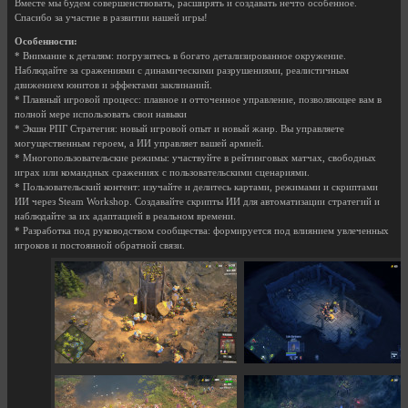
Вместе мы будем совершенствовать, расширять и создавать нечто особенное.
Спасибо за участие в развитии нашей игры!
Особенности:
* Внимание к деталям: погрузитесь в богато детализированное окружение.
Наблюдайте за сражениями с динамическими разрушениями, реалистичным
движением юнитов и эффектами заклинаний.
* Плавный игровой процесс: плавное и отточенное управление, позволяющее вам в
полной мере использовать свои навыки
* Экшн РПГ Стратегия: новый игровой опыт и новый жанр. Вы управляете
могущественным героем, а ИИ управляет вашей армией.
* Многопользовательские режимы: участвуйте в рейтинговых матчах, свободных
играх или командных сражениях с пользовательскими сценариями.
* Пользовательский контент: изучайте и делитесь картами, режимами и скриптами
ИИ через Steam Workshop. Создавайте скрипты ИИ для автоматизации стратегий и
наблюдайте за их адаптацией в реальном времени.
* Разработка под руководством сообщества: формируется под влиянием увлеченных
игроков и постоянной обратной связи.