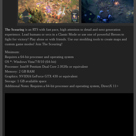
The Scouring
is an RTS with fast pace, high attention to detail and next generation
experience. Lead humans or orcs in a Classic Mode or use one of powerful Heroes to
fight for victory! Play alone or with friends. Use our modding tools to create maps and
custom game modes! Join The Scouring!
Minimum:
Requires a 64-bit processor and operating system
OS *: Windows Vista/7/8/10 (64-bit)
Processor: Intel® Pentium Dual Core 2.0GHz or equivalent
Memory: 2 GB RAM
Graphics: NVIDIA GeForce GTX 430 or equivalent
Storage: 1 GB available space
Additional Notes: Requires a 64-bit processor and operating system, DirectX 11+