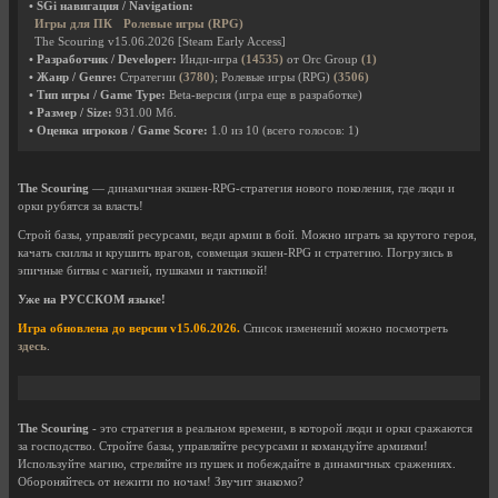
• SGi навигация / Navigation:
Игры для ПК
Ролевые игры (RPG)
The Scouring v15.06.2026 [Steam Early Access]
• Разработчик / Developer:
Инди-игра
(14535)
от Orc Group
(1)
• Жанр / Genre:
Стратегии
(3780)
; Ролевые игры (RPG)
(3506)
• Тип игры / Game Type:
Beta-версия (игра еще в разработке)
• Размер / Size:
931.00 Мб.
• Оценка игроков / Game Score:
1.0
из
10
(всего голосов:
1
)
The Scouring
— динамичная экшен-RPG-стратегия нового поколения, где люди и
орки рубятся за власть!
Строй базы, управляй ресурсами, веди армии в бой. Можно играть за крутого героя,
качать скиллы и крушить врагов, совмещая экшен-RPG и стратегию. Погрузись в
эпичные битвы с магией, пушками и тактикой!
Уже на РУССКОМ языке!
Игра обновлена до версии v15.06.2026.
Список изменений можно посмотреть
здесь
.
The Scouring
- это стратегия в реальном времени, в которой люди и орки сражаются
за господство. Стройте базы, управляйте ресурсами и командуйте армиями!
Используйте магию, стреляйте из пушек и побеждайте в динамичных сражениях.
Обороняйтесь от нежити по ночам! Звучит знакомо?