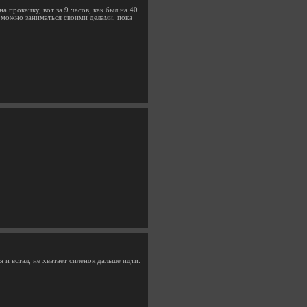
а прокачку, вот за 9 часов, как был на 40
я, можно заниматься своими делами, пока
и встал, не хватает силенок дальше идти.