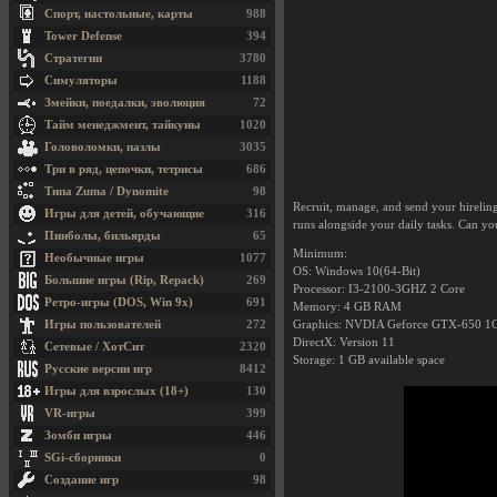
Спорт, настольные, карты
988
Tower Defense
394
Стратегии
3780
Симуляторы
1188
Змейки, поедалки, эволюция
72
Тайм менеджмент, тайкуны
1020
Головоломки, пазлы
3035
Три в ряд, цепочки, тетрисы
686
Типа Zuma / Dynomite
98
Recruit, manage, and send your hirelin
Игры для детей, обучающие
316
runs alongside your daily tasks. Can y
Пинболы, бильярды
65
Minimum:
Необычные игры
1077
OS: Windows 10(64-Bit)
Большие игры (Rip, Repack)
269
Processor: I3-2100-3GHZ 2 Core
Ретро-игры (DOS, Win 9x)
691
Memory: 4 GB RAM
Игры пользователей
272
Graphics: NVDIA Geforce GTX-650 1
DirectX: Version 11
Сетевые / ХотСит
2320
Storage: 1 GB available space
Русские версии игр
8412
Игры для взрослых (18+)
130
VR-игры
399
Зомби игры
446
SGi-сборники
0
Создание игр
98