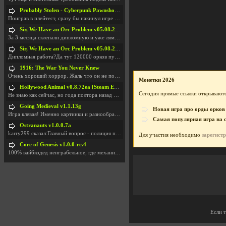
Probably Stolen - Cyberpunk Pawnshop Simulator v048c [Playtest]
Поиграв в плейтест, сразу бы накинул игре наивысши
Sir, We Have an Orc Problem v05.08.2026
За 3 месяца склепали дипломную и уже лям двести ба
Sir, We Have an Orc Problem v05.08.2026
Дипломная работа?Да тут 120000 орков путь выбирают
1916: The War You Never Knew
Очень хороший хоррор. Жаль что он не получил должн
Монетки 2026
Hollywood Animal v0.8.72ea [Steam Early Access]
Сегодня прямые ссылки открываютс
Не знаю как сейчас, но года полтора назад игра был
Going Medieval v1.1.13g
Новая игра про орды орков
Игра клевая! Именно картинки и разнообразия в стро
Самая популярная игра на 
Ostranauts v1.0.0.7a
karry299 сказал:Главный вопрос - полиция по-прежне
Для участия необходимо
зарегист
Core of Genesis v1.0.0-rc.4
100% вайбкодед неиграбельное, где механики знает т
Если 