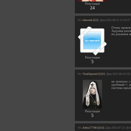
Репутация
24
От:
Ghostok [5|5]
| Дата 2025-08-11 21:54:27
Очень привле
Задумка реали
но реальная 
Репутация
5
От:
VladApostol [5|11]
| Дата 2025-08-10 18:
ну поиграл. с
удобным==. ма
система предм
Репутация
5
От:
Zebra77700 [3|13]
| Дата 2025-07-25 18: