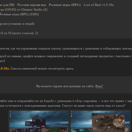
ы для ПК
Русские версии игр
Ролевые игры (RPG)
Loot of Baal v1.0.18a
гра
(14535)
от Gleamer Studio
(2)
 Ролевые игры (RPG)
(3505)
рсия (установи и играй)
0.0
из
10
(всего голосов:
2
)
тегия, где ты управляешь отрядом героев, сражающихся с демонами и собирающих эпичную
руй их навыки, крафти мощное снаряжение и создавай легендарные предметы с тысячами сл
дел!
.0.18a.
Список изменений можно посмотреть
здесь
.
Вы можете скрыть всю рекламу на сайте.
Как?
яйте ими и отправляйте их на борьбу с демонами и сбор сокровищ — и все это прямо с экра
ния сочетаются с повседневными задачами. Смогут ли ваши герои спасти мир от хаоса?