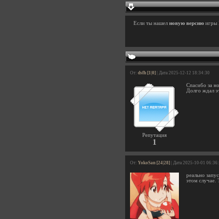
Если ты нашел
новую версию
игры
От:
dsfh [1|0]
| Дата 2025-12-12 18:34:30
Спасибо за н
Долго ждал э
Репутация
1
От:
YokoSan [24|28]
| Дата 2025-10-01 06:36
реально запу
этом случае.