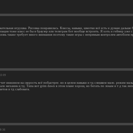
кательная игрушка. Рисовка понравилась. Классы, навыки, шмотки всё есть и думаю дальше 
зация тоже класс ее бы в браузер или телеграм бот вообще встроить. Я хоть и геймер уже 
жизнь также требует много внимания поэтому такие игры с непрямым контролем автобоем п
33:09
 чит инжином на скорость всё побыстрее. но в целом навыки и тд слишком мало. режим малы
ло механик и тд. Типа вот grim dawn в этом плане хорош, но бегать по локам и т д так леен
етов и тд слабовата.
08:36