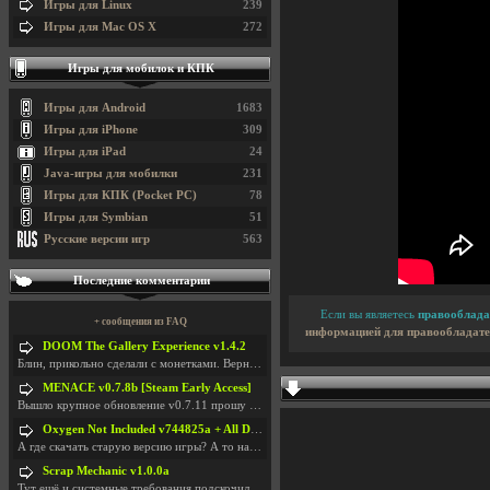
Игры для Linux
239
Игры для Mac OS X
272
Игры для мобилок и КПК
Игры для Android
1683
Игры для iPhone
309
Игры для iPad
24
Java-игры для мобилки
231
Игры для КПК (Pocket PC)
78
Игры для Symbian
51
Русские версии игр
563
Последние комментарии
Если вы являетесь
правооблада
+ сообщения из FAQ
информацией для правообладате
DOOM The Gallery Experience v1.4.2
Блин, прикольно сделали с монетками. Вернулся в св
MENACE v0.7.8b [Steam Early Access]
Вышло крупное обновление v0.7.11 прошу обновить
Oxygen Not Included v744825a + All DLC
А где скачать старую версию игры? А то на новой но
Scrap Mechanic v1.0.0a
Тут ещё и системные требования подскочили. Если не