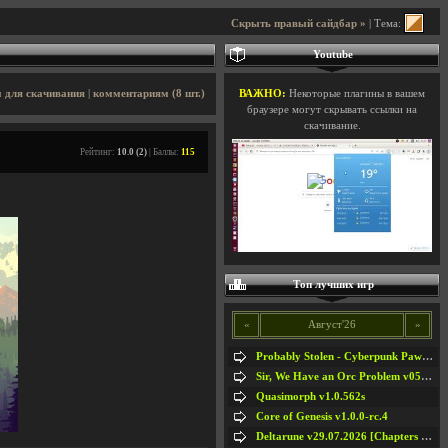
Скрыть правый сайдбар »
| Тема:
Youtube
 для скачивания
|
комментариям (8 шт.)
ВАЖНО:
Некоторые плагины в вашем
браузере могут скрывать ссылки на
скачивание.
Рейтинг:
10.0 (2)
| Баллы:
115
Топ лучших игр
«
Август'26
»
Probably Stolen - Cyberpunk Pawnshop Simulator v048c [Playtest]
Sir, We Have an Orc Problem v05.08.2026
Quasimorph v1.0.562s
Core of Genesis v1.0.0-rc.4
Deltarune v29.07.2026 [Chapters 1-5] / + RUS [Chapters 1-5]