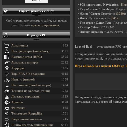
• SGi навигация / Navigation:
Игр
• Разработчик / Developer:
Инди-и
Скрыть рекламу с сайта
• Жанр / Genre:
Стратегии
(3780)
;
• Язык:
Русская версия
(8412)
Чтоб скрыть всю рекламу с сайта, для начала
• Тип игры / Game Type:
Полная ве
необходимо
зарегистрироваться
.
• Размер / Size:
507.45 Мб.
• Оценка игроков / Game Score:
1
Игры для PC
Арканоиды
155
Loot of Baal
— атмосферная RPG-стра
Платформеры (вид сбоку)
3991
Собирай уникальных бойцов, комбини
Ролевые игры (RPG)
3505
хочет приключений, не отрываясь от 
Аркадные шутеры
2292
Игра обновлена с версии 1.0.16 до 1
Хорроры
1885
Тир, FPS, 3D-бродилки
4015
Игры с физикой
1308
Песочницы (Sandbox-игры)
1404
Техника на колесах, гонки
1223
Леталки, скроллеры
1029
Набирайте команду наемников, управл
настольная игра, в которой приключе
Аркады
3070
Файтинги
625
Текстовые, Roguelike
1701
Визуальные новеллы
215
Я ищу, квесты, приключения
6441