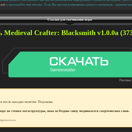
лей
и присылайте нам письмо. Если Вы против размещения данного материала - администра
Ссылки для скачивания игры
 Medieval Crafter: Blacksmith v1.0.0a (373
я после находки монетки. Подсказка:
рх по стенам мегаструктуры, пока из бездны снизу поднимается смертоносная слизь.
рироваться
.