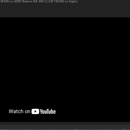
B VRAM) or AMD Radeon RX 460 (2 GB VRAM) or higher
телем
данного материала и вы против размещения информации о данном материале, либо сс