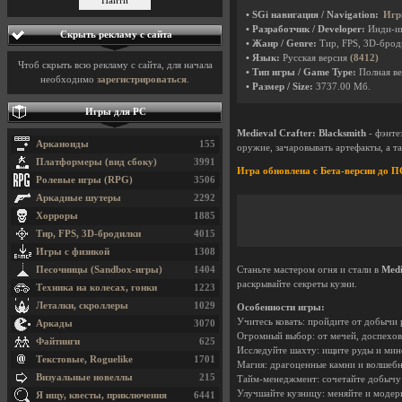
• SGi навигация / Navigation:
Игр
• Разработчик / Developer:
Инди-и
Скрыть рекламу с сайта
• Жанр / Genre:
Тир, FPS, 3D-бро
• Язык:
Русская версия
(8412)
Чтоб скрыть всю рекламу с сайта, для начала
• Тип игры / Game Type:
Полная ве
необходимо
зарегистрироваться
.
• Размер / Size:
3737.00 Мб.
Игры для PC
Medieval Crafter: Blacksmith
- фэнте
Арканоиды
155
оружие, зачаровывать артефакты, а т
Платформеры (вид сбоку)
3991
Игра обновлена с Бета-версии д
Ролевые игры (RPG)
3506
Аркадные шутеры
2292
Хорроры
1885
Тир, FPS, 3D-бродилки
4015
Игры с физикой
1308
Песочницы (Sandbox-игры)
1404
Станьте мастером огня и стали в
Medi
раскрывайте секреты кузни.
Техника на колесах, гонки
1223
Леталки, скроллеры
1029
Особенности игры:
Учитесь ковать: пройдите от добычи 
Аркады
3070
Огромный выбор: от мечей, доспехов
Файтинги
625
Исследуйте шахту: ищите руды и мин
Текстовые, Roguelike
1701
Магия: драгоценные камни и волшебн
Визуальные новеллы
215
Тайм-менеджмент: сочетайте добычу 
Улучшайте кузницу: меняйте и модер
Я ищу, квесты, приключения
6441