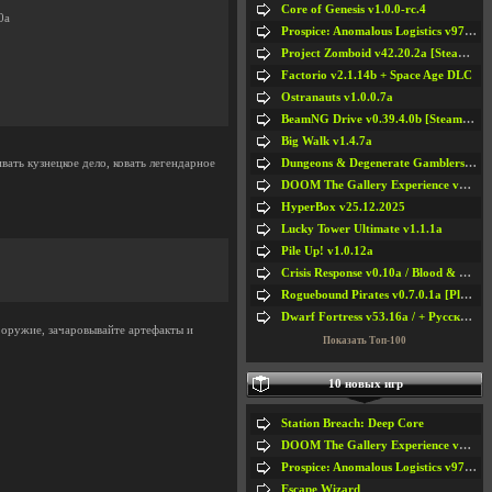
Core of Genesis v1.0.0-rc.4
0a
Prospice: Anomalous Logistics v97 [Playtest]
Project Zomboid v42.20.2a [Steam Early Access]
Factorio v2.1.14b + Space Age DLC
Ostranauts v1.0.0.7a
BeamNG Drive v0.39.4.0b [Steam Early Access]
Big Walk v1.4.7a
Dungeons & Degenerate Gamblers v2.0.2a
вать кузнецкое дело, ковать легендарное
DOOM The Gallery Experience v1.4.2
HyperBox v25.12.2025
Lucky Tower Ultimate v1.1.1a
Pile Up! v1.0.12a
Crisis Response v0.10a / Blood & Bullet
Roguebound Pirates v0.7.0.1a [Playtest]
Dwarf Fortress v53.16a / + Русская Версия v50.12a
 оружие, зачаровывайте артефакты и
Показать Топ-100
10 новых игр
Station Breach: Deep Core
DOOM The Gallery Experience v1.4.2
Prospice: Anomalous Logistics v97 [Playtest]
Escape Wizard