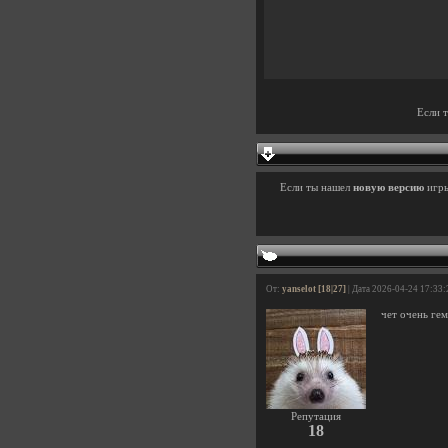
Если 
Если ты нашел
новую версию
игр
От:
yanselot [18|27]
| Дата 2026-04-24 17:33:
чет очень ге
Репутация
18