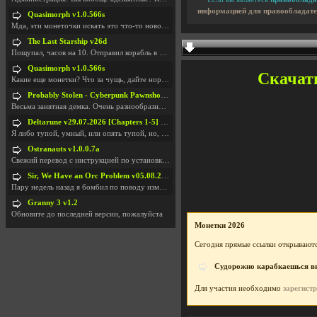
информацией для правообладате
Quasimorph v1.0.566s
Мда, эти монеточки искать это что-то новое в сфере
The Last Starship v26d
Пощупал, часов на 10. Отправил корабль в другую Га
Quasimorph v1.0.566s
Скачать
Какие еще монетки? Что за чущь, дайте нормально ск
Probably Stolen - Cyberpunk Pawnshop Simulator v048c [Playtest]
Весьма занятная демка. Очень разнообразные механик
Deltarune v29.07.2026 [Chapters 1-5] / + RUS [Chapters 1-5]
Я либо тупой, умный, или опять тупой, но, вроде я
Ostranauts v1.0.0.7a
Свежий перевод с инструкцией по установкеhttps://g
Sir, We Have an Orc Problem v05.08.2026
Пару недель назад я бомбил по поводу изменения мин
Granny 3 v1.2
Обновите до последней версии, пожалуйста
Монетки 2026
Сегодня прямые ссылки открываютс
Судорожно карабкаешься вве
Для участия необходимо
зарегист