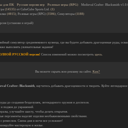
ы для ПК
Русские версии игр
Ролевые игры (RPG)
Medieval Crafter: Blacksmith v1.0.
гра
(14535)
от CubeCube Sports Ltd.
(1)
дилки
(4015)
; Ролевые игры (RPG)
(3506)
; Симуляторы
(1188)
рсия (установи и играй)
зийный симулятор средневекового кузнеца, где вы будете добывать драгоценные руды, осваи
акже выполнять увлекательные задания!
о ПОЛНОЙ РУССКОЙ версии!
Список изменений можно посмотреть
здесь
.
Вы можете скрыть всю рекламу на сайте.
Как?
eval Crafter: Blacksmith
, научитесь добывать драгоценности и творить. Куйте легендарное
руды до создания безделушек, легендарного оружия и доспехов.
 и подков до украшений.
ералы, улучшайте шахту, чтобы делать открытия.
ые пергаменты наделят изделия необыкновенными свойствами.
с ремеслом. Смена дня и ночи все усложнит!
низируйте мастерскую и жилье.