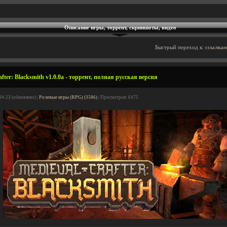
Описание игры, торрент, скриншоты, видео
Быстрый переход к:
ссылкам
fter: Blacksmith v1.0.0a - торрент, полная русская версия
04-23 (обновлено) |
Ролевые игры (RPG) (3506)
| Просмотров: 6475