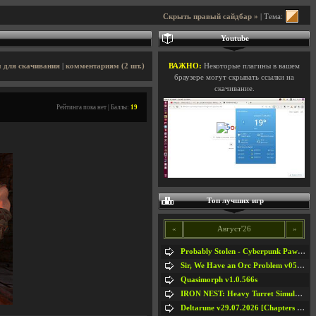
Скрыть правый сайдбар »
| Тема:
Youtube
 для скачивания
|
комментариям (2 шт.)
ВАЖНО:
Некоторые плагины в вашем
браузере могут скрывать ссылки на
скачивание.
Рейтинга пока нет | Баллы:
19
Топ лучших игр
«
Август'26
»
Probably Stolen - Cyberpunk Pawnshop Simulator v048c [Playtest]
Sir, We Have an Orc Problem v05.08.2026
Quasimorph v1.0.566s
IRON NEST: Heavy Turret Simulator v1.0a
Deltarune v29.07.2026 [Chapters 1-5] / + RUS [Chapters 1-5]