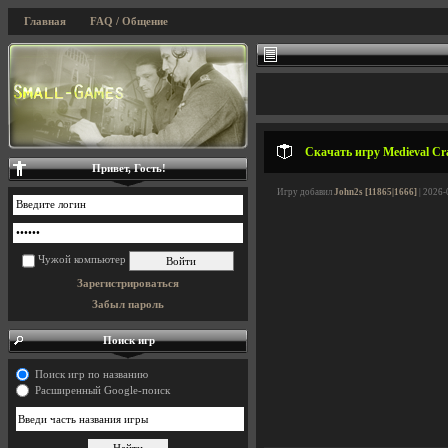
Главная
FAQ / Общение
Скачать игру Medieval Cra
Привет, Гость!
Игру добавил
John2s [11865|1666]
| 2026-
Чужой компьютер
Зарегистрироваться
Забыл пароль
Поиск игр
Поиск игр по названию
Расширенный Google-поиск