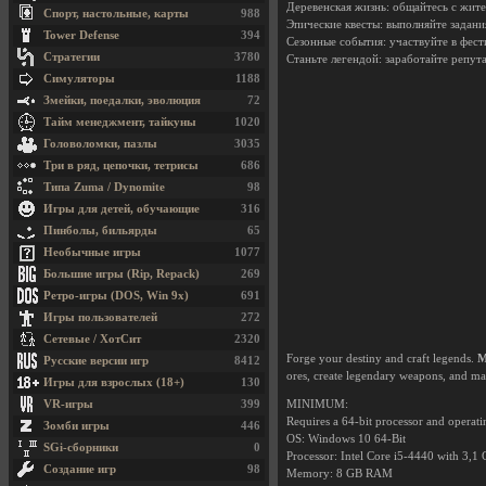
Деревенская жизнь: общайтесь с жите
Спорт, настольные, карты
988
Эпические квесты: выполняйте задания
Tower Defense
394
Сезонные события: участвуйте в фест
Стратегии
3780
Станьте легендой: заработайте репут
Симуляторы
1188
Змейки, поедалки, эволюция
72
Тайм менеджмент, тайкуны
1020
Головоломки, пазлы
3035
Три в ряд, цепочки, тетрисы
686
Типа Zuma / Dynomite
98
Игры для детей, обучающие
316
Пинболы, бильярды
65
Необычные игры
1077
Большие игры (Rip, Repack)
269
Ретро-игры (DOS, Win 9x)
691
Игры пользователей
272
Сетевые / ХотСит
2320
Forge your destiny and craft legends.
M
Русские версии игр
8412
ores, create legendary weapons, and mas
Игры для взрослых (18+)
130
VR-игры
399
MINIMUM:
Requires a 64-bit processor and operat
Зомби игры
446
OS: Windows 10 64-Bit
SGi-сборники
0
Processor: Intel Core i5-4440 with 3
Создание игр
98
Memory: 8 GB RAM