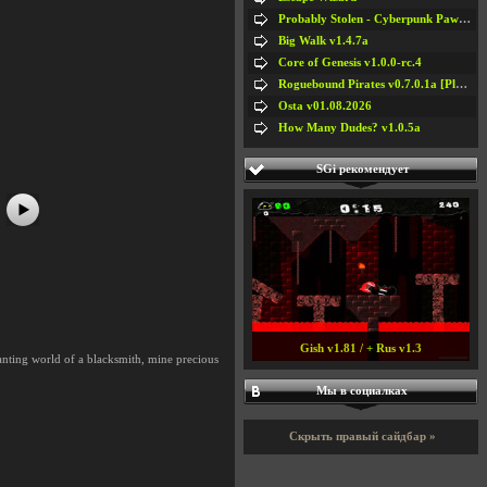
Probably Stolen - Cyberpunk Pawnshop Simulator v048c [Playtest]
Big Walk v1.4.7a
Core of Genesis v1.0.0-rc.4
Roguebound Pirates v0.7.0.1a [Playtest]
#5
#6
Osta v01.08.2026
#7
#8
How Many Dudes? v1.0.5a
SGi рекомендует
Gish v1.81 / + Rus v1.3
hanting world of a blacksmith, mine precious
Мы в социалках
Скрыть правый сайдбар »