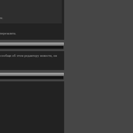
те.
перезалита.
 сообщи об этом редактору новости, он