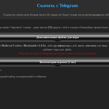
Скачать с Telegram
Ссылок на самом деле больше (всего
2
), видно их будет только после
регистрации
на сай
ты нашёл "мёртвую" ссылку - дави значок
[X]
рядом с ней и ссылка в ближайшее время будет 
Дополнительные файлы для игры
ы
Medieval Crafter: Blacksmith v1.0.0a
, либо
русификатор
к ней,
патч
,
левелпак
или
мод
-
добавит сюда доп. файл.
Отправка личных сообщений доступна только после регистрации.
Комментарии игроков (2 шт.)
20
морный набор телодвижений в геймплее.