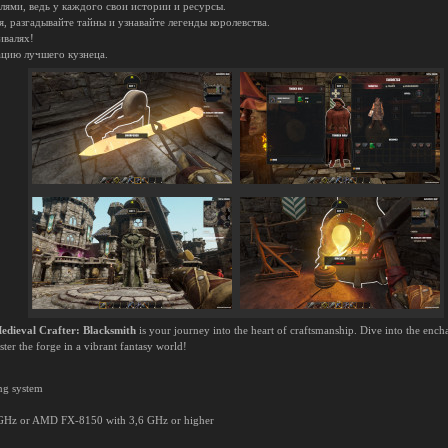
лями, ведь у каждого свои истории и ресурсы.
, разгадывайте тайны и узнавайте легенды королевства.
ивалях!
ацию лучшего кузнеца.
edieval Crafter: Blacksmith
is your journey into the heart of craftsmanship. Dive into the enc
ter the forge in a vibrant fantasy world!
ing system
,1 GHz or AMD FX-8150 with 3,6 GHz or higher