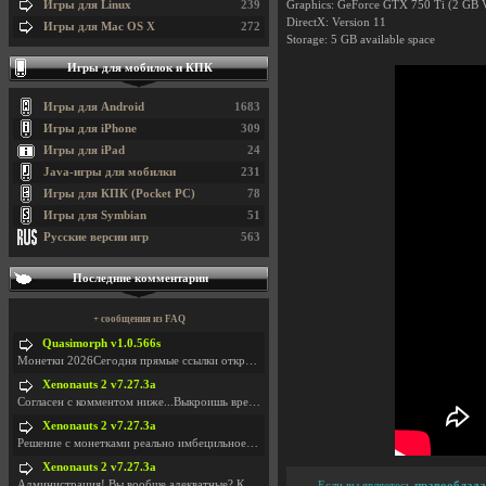
Игры для Linux
239
Graphics: GeForce GTX 750 Ti (2 G
DirectX: Version 11
Игры для Mac OS X
272
Storage: 5 GB available space
Игры для мобилок и КПК
Игры для Android
1683
Игры для iPhone
309
Игры для iPad
24
Java-игры для мобилки
231
Игры для КПК (Pocket PC)
78
Игры для Symbian
51
Русские версии игр
563
Последние комментарии
+ сообщения из FAQ
Quasimorph v1.0.566s
Монетки 2026Сегодня прямые ссылки открываются посл
Xenonauts 2 v7.27.3a
Согласен с комментом ниже...Выкроишь время чтобы з
Xenonauts 2 v7.27.3a
Решение с монетками реально имбецильное. Как сдела
Xenonauts 2 v7.27.3a
Администрация! Вы вообще адекватные? Какие монетки
Если вы являетесь
правооблада