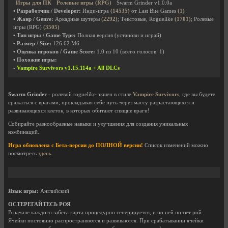
Игры для ПК
Ролевые игры (RPG)
Swarm Grinder v1.0.0a
• Разработчик / Developer:
Инди-игра
(14535)
от Last Bite Games
(1)
• Жанр / Genre:
Аркадные шутеры
(2292)
; Текстовые, Roguelike
(1701)
; Ролевые
игры (RPG)
(3505)
• Тип игры / Game Type:
Полная версия (установи и играй)
• Размер / Size:
126.62 Мб.
• Оценка игроков / Game Score:
1.0
из
10
(всего голосов:
1
)
• Похожие игры:
-
Vampire Survivors v1.15.114a + All DLCs
Swarm Grinder
- ролевой roguelike-экшен в стиле
Vampire Survivors
, где вы будете
сражаться с врагами, прокладывая себе путь через массу разрастающихся и
развивающихся клеток, в которых обитают спящие враги!
Собирайте разнообразные навыки и улучшения для создания уникальных
комбинаций.
Игра обновлена с Бета-версии до ПОЛНОЙ версии!
Список изменений можно
посмотреть
здесь
.
Язык игры:
Английский
ОСТЕРЕГАЙТЕСЬ РОЯ
В начале каждого забега карта процедурно генерируется, и по ней ползет рой.
Ячейки постоянно распространяются и развиваются. При срабатывании ячейки