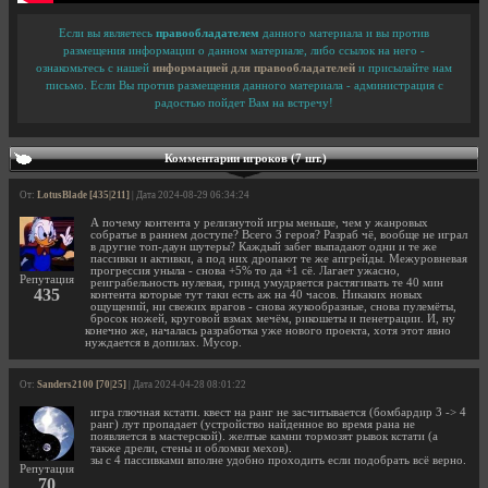
Если вы являетесь
правообладателем
данного материала и вы против
размещения информации о данном материале, либо ссылок на него -
ознакомьтесь с нашей
информацией для правообладателей
и присылайте нам
письмо. Если Вы против размещения данного материала - администрация с
радостью пойдет Вам на встречу!
Комментарии игроков (7 шт.)
От:
LotusBlade [435|211]
| Дата 2024-08-29 06:34:24
А почему контента у релизнутой игры меньше, чем у жанровых
собратье в раннем доступе? Всего 3 героя? Разраб чё, вообще не играл
в другие топ-даун шутеры? Каждый забег выпадают одни и те же
пассивки и активки, а под них дропают те же апгрейды. Межуровневая
прогрессия уныла - снова +5% то да +1 сё. Лагает ужасно,
Репутация
реиграбельность нулевая, гринд умудряется растягивать те 40 мин
435
контента которые тут таки есть аж на 40 часов. Никаких новых
ощущений, ни свежих врагов - снова жукообразные, снова пулемёты,
бросок ножей, круговой взмах мечём, рикошеты и пенетрации. И, ну
конечно же, началась разработка уже нового проекта, хотя этот явно
нуждается в допилах. Мусор.
От:
Sanders2100 [70|25]
| Дата 2024-04-28 08:01:22
игра глючная кстати. квест на ранг не засчитывается (бомбардир 3 -> 4
ранг) лут пропадает (устройство найденное во время рана не
появляется в мастерской). желтые камни тормозят рывок кстати (а
также дрели, стены и обломки мехов).
зы с 4 пассивками вполне удобно проходить если подобрать всё верно.
Репутация
70