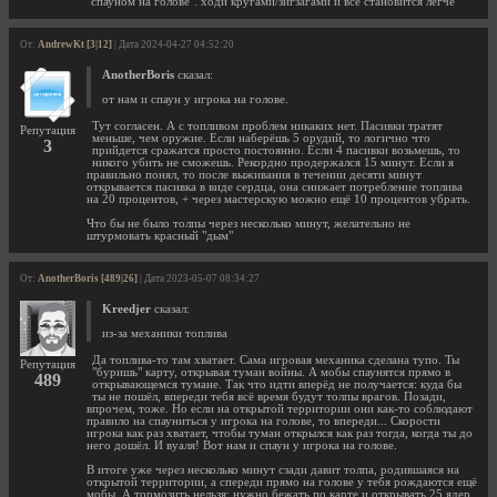
"спауном на голове". ходи кругами/зигзагами и всё становится легче
От:
AndrewKt [3|12]
| Дата 2024-04-27 04:52:20
AnotherBoris
сказал:
от нам и спаун у игрока на голове.
Тут согласен. А с топливом проблем никаких нет. Пасивки тратят
Репутация
меньше, чем оружие. Если наберёшь 5 орудий, то логично что
3
прийдется сражатся просто постоянно. Если 4 пасивки возьмешь, то
никого убить не сможешь. Рекордно продержался 15 минут. Если я
правильно понял, то после выживания в течении десяти минут
открывается пасивка в виде сердца, она снижает потребление топлива
на 20 процентов, + через мастерскую можно ещё 10 процентов убрать.
Что бы не было толпы через несколько минут, желательно не
штурмовать красный "дым"
От:
AnotherBoris [489|26]
| Дата 2023-05-07 08:34:27
Kreedjer
сказал:
из-за механики топлива
Да топлива-то там хватает. Сама игровая механика сделана тупо. Ты
Репутация
"буришь" карту, открывая туман войны. А мобы спаунятся прямо в
489
открывающемся тумане. Так что идти вперёд не получается: куда бы
ты не пошёл, впереди тебя всё время будут толпы врагов. Позади,
впрочем, тоже. Но если на открытой территории они как-то соблюдают
правило на спауниться у игрока на голове, то впереди... Скорости
игрока как раз хватает, чтобы туман открылся как раз тогда, когда ты до
него дошёл. И вуаля! Вот нам и спаун у игрока на голове.
В итоге уже через несколько минут сзади давит толпа, родившаяся на
открытой территории, а спереди прямо на голове у тебя рождаются ещё
мобы. А тормозить нельзя: нужно бежать по карте и открывать 25 ядер.