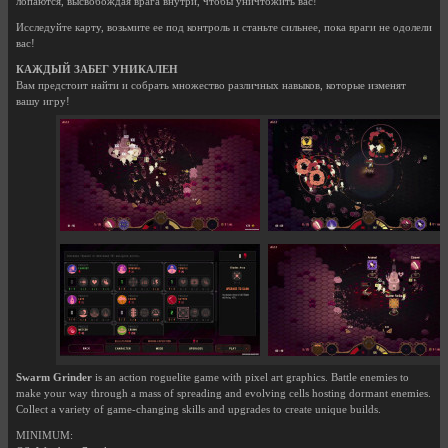
лопаются, высвобождая врага внутри, чтобы уничтожить вас!
Исследуйте карту, возьмите ее под контроль и станьте сильнее, пока враги не одолели
вас!
КАЖДЫЙ ЗАБЕГ УНИКАЛЕН
Вам предстоит найти и собрать множество различных навыков, которые изменят
вашу игру!
Swarm Grinder
is an action roguelite game with pixel art graphics. Battle enemies to
make your way through a mass of spreading and evolving cells hosting dormant enemies.
Collect a variety of game-changing skills and upgrades to create unique builds.
MINIMUM: