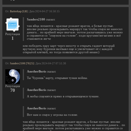
От:
Batterkap [1|0]
| Дата 2024-04-27 16:50:15
Sanders2100
сказал:
там яйца лопаются - красные рожают врагов, а белые пустые.
вполне реально прокладывать маршрут так чтобы спаун не наносил
дамага... по крайней мере вначале. потом раскачавшись уже можно
Репутация
и справится со "спауном на голове". ходи кругами/зигзагами и всё
1
становится легче
или победить пару карт через нихочу и открыть гаджет который
вручную зону бурения вкл/выкл еще и увеличивает её с каждой
открытой клеткой, но тогда появляется другой нюанс)
От:
Sanders2100 [70|25]
| Дата 2024-04-27 07:51:30
AnotherBoris
сказал:
Ты "буришь" карту, открывая туман войны.
Репутация
70
AnotherBoris
сказал:
А мобы спаунятся прямо в открывающемся тумане.
AnotherBoris
сказал:
Вот нам и спаун у игрока на голове.
там яйца лопаются - красные рожают врагов, а белые пустые. вполне
реально прокладывать маршрут так чтобы спаун не наносил дамага... по
крайней мере вначале. потом раскачавшись уже можно и справится со