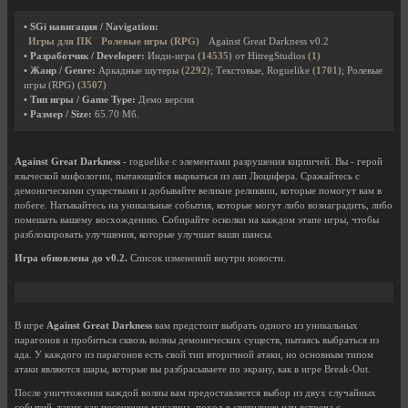
• SGi навигация / Navigation:
Игры для ПК
Ролевые игры (RPG)
Against Great Darkness v0.2
• Разработчик / Developer:
Инди-игра
(14535)
от HitregStudios
(1)
• Жанр / Genre:
Аркадные шутеры
(2292)
; Текстовые, Roguelike
(1701)
; Ролевые
игры (RPG)
(3507)
• Тип игры / Game Type:
Демо версия
• Размер / Size:
65.70 Мб.
Against Great Darkness
- roguelike с элементами разрушения кирпичей. Вы - герой
языческой мифологии, пытающийся вырваться из лап Люцифера. Сражайтесь с
демоническими существами и добывайте великие реликвии, которые помогут вам в
побеге. Натыкайтесь на уникальные события, которые могут либо вознаградить, либо
помешать вашему восхождению. Собирайте осколки на каждом этапе игры, чтобы
разблокировать улучшения, которые улучшат ваши шансы.
Игра обновлена до v0.2.
Список изменений внутри новости.
В игре
Against Great Darkness
вам предстоит выбрать одного из уникальных
парагонов и пробиться сквозь волны демонических существ, пытаясь выбраться из
ада. У каждого из парагонов есть свой тип вторичной атаки, но основным типом
атаки являются шары, которые вы разбрасываете по экрану, как в игре Break-Out.
После уничтожения каждой волны вам предоставляется выбор из двух случайных
событий, таких как посещение магазина, поход в святилище или встреча с