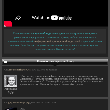
Если вы являетесь
правообладателем
данного материала и вы против
размещения информации о данном материале, либо ссылок на него -
ознакомьтесь с нашей
информацией для правообладателей
и присылайте нам
письмо. Если Вы против размещения данного материала - администрация с
радостью пойдет Вам на встречу!
Комментарии игроков (2 шт.)
От:
AnotherBoris [489|26]
| Дата 2023-05-05 02:39:18
"Вы - герой языческой мифологии, пытающийся вырваться из лап
Люцифера" - это, простите, как вообще? Звучит как "внебрачный сын
Халка и Фантомаса". Пытающийся украсть яйца Анубиса из немецко-
фашистских лап Фиделя Кастро в сельвах Австралии.
Репутация
489
От:
gay_developer [17|9]
| Дата 2021-08-14 00:13:59
Хм.