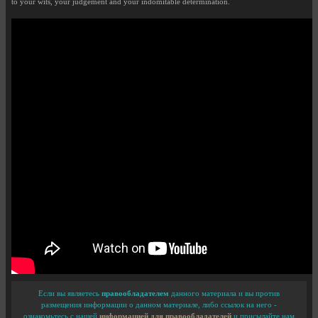
to your wits, your judgement and your indomitable determination.
Если вы являетесь
правообладателем
данного материала и вы против
размещения информации о данном материале, либо ссылок на него -
ознакомьтесь с нашей
информацией для правообладателей
и присылайте нам