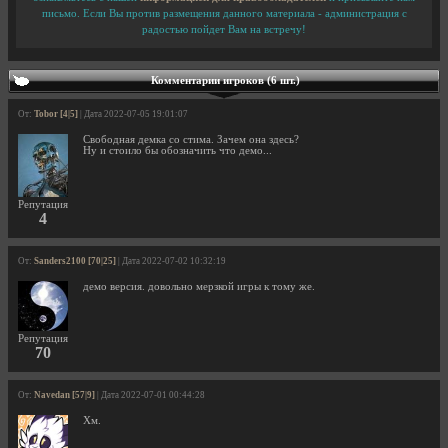
письмо. Если Вы против размещения данного материала - администрация с
радостью пойдет Вам на встречу!
Комментарии игроков (6 шт.)
От:
Tobor [4|5]
| Дата 2022-07-05 19:01:07
Свободная демка со стима. Зачем она здесь?
Ну и стоило бы обозначить что демо...
Репутация
4
От:
Sanders2100 [70|25]
| Дата 2022-07-02 10:32:19
демо версия. довольно мерзкой игры к тому же.
Репутация
70
От:
Navedan [57|9]
| Дата 2022-07-01 00:44:28
Хм.