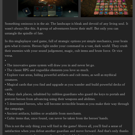
Something ominous is in the air. The landscape is bleak and devoid of any living soul. It
wasn't always like this. A group of adventurers know their stuff. But only you can
untangle the spindle of fate.
In this singleplayer card game, full of strategic options yet simple mechanics, your brain
gets what it craves. Heroes fight under your command in a vast, dark world. They crush
their enemies with your sound judgement, magic, cult items and brute force. Or vice
versa.
•
• The innovative game system will draw you in and never let go.
• The classic RPG and roguelike elements you love so much.
• Explore vast areas, hiding powerful artifacts and cult items, as well as mythical
creatures.
• Magical cards that you find and upgrade as you wander and build powerful decks of
cards.
• Many dark places, inhabited by ruthless guardians who guard the keys to portals and
prevent heroes from advancing using their weapons and abilities.
• 5 determined heroes, who will become invincible beasts as you make their way through
the campaign.
• Ancient artifacts, hidden or available from merchants.
• Cultic items that, once found, can never be taken from the heroes' hands.
This is not the only thing you will find in the game! Above all, you'll find a sense of
satisfaction when you defeat another guardian and move forward. And that's only thanks