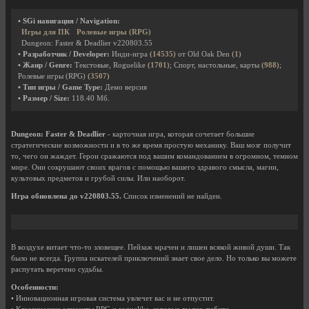
• SGi навигация / Navigation:
Игры для ПК
Ролевые игры (RPG)
Dungeon: Faster & Deadlier v220803.55
• Разработчик / Developer:
Инди-игра
(14535)
от Old Oak Den
(1)
• Жанр / Genre:
Текстовые, Roguelike
(1701)
; Спорт, настольные, карты
(988)
;
Ролевые игры (RPG)
(3507)
• Тип игры / Game Type:
Демо версия
• Размер / Size:
118.40 Мб.
Dungeon: Faster & Deadlier
- карточная игра, которая сочетает большие
стратегические возможности и в то же время простую механику. Ваш мозг получит
то, чего он жаждет. Герои сражаются под вашим командованием в огромном, темном
мире. Они сокрушают своих врагов с помощью вашего здравого смысла, магии,
культовых предметов и грубой силы. Или наоборот.
Игра обновлена до v220803.55.
Список изменений не найден.
В воздухе витает что-то зловещее. Пейзаж мрачен и лишен всякой живой души. Так
было не всегда. Группа искателей приключений знает свое дело. Но только вы можете
распутать веретено судьбы.
Особенности:
• Инновационная игровая система увлечет вас и не отпустит.