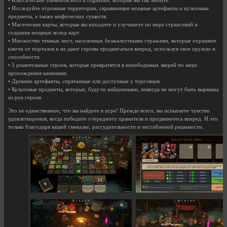
• Классические элементы RPG и roguelike, которые вы так любите.
• Исследуйте огромные территории, скрывающие мощные артефакты и культовые
предметы, а также мифических существ.
• Магические карты, которые вы находите и улучшаете по мере странствий и
создания мощных колод карт.
• Множество темных мест, населенных безжалостными стражами, которые охраняют
ключи от порталов и не дают героям продвигаться вперед, используя свое оружие и
способности.
• 5 решительных героев, которые превратятся в непобедимых зверей по мере
прохождения кампании.
• Древние артефакты, спрятанные или доступные у торговцев.
• Культовые предметы, которые, будучи найденными, никогда не могут быть вырваны
из рук героев.
Это не единственное, что вы найдете в игре! Прежде всего, вы испытаете чувство
удовлетворения, когда победите очередного хранителя и продвинетесь вперед. И это
только благодаря вашей смекалке, рассудительности и несгибаемой решимости.