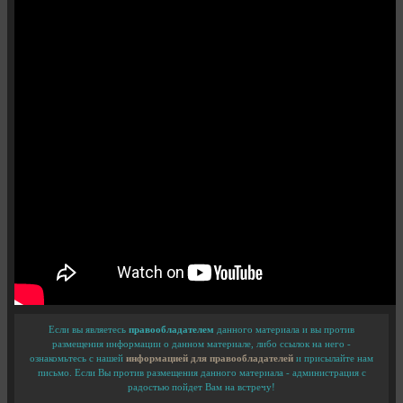
Если вы являетесь
правообладателем
данного материала и вы против
размещения информации о данном материале, либо ссылок на него -
ознакомьтесь с нашей
информацией для правообладателей
и присылайте нам
письмо. Если Вы против размещения данного материала - администрация с
радостью пойдет Вам на встречу!