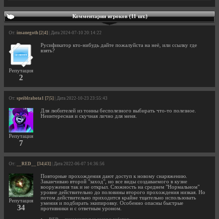
Комментарии игроков (11 шт.)
От:
insanegoth [2|4]
| Дата 2024-07-10 20:14:22
Русификатор кто-нибудь дайте пожалуйста на неё, или ссылку где
взять?
Репутация
2
От:
speiblrabota1 [7|5]
| Дата 2022-10-23 23:55:43
Для любителей из тонны бесполезного выбирать что-то полезное.
Неинтересная и скучная лично для меня.
Репутация
7
От:
__RED__ [34|43]
| Дата 2022-06-07 14:36:56
Повторные прохождения дают доступ к новому снаряжению.
Заканчиваю второй "заход", но все виды создаваемого в кузне
вооружения так и не открыл. Сложность на среднем "Нормальном"
уровне действительно до половины второго прохождения низкая. Но
потом действительно приходится крайне тщательно использовать
Репутация
умения и подбирать экипировку. Особенно опасны быстрые
34
противники и с ответным уроном.