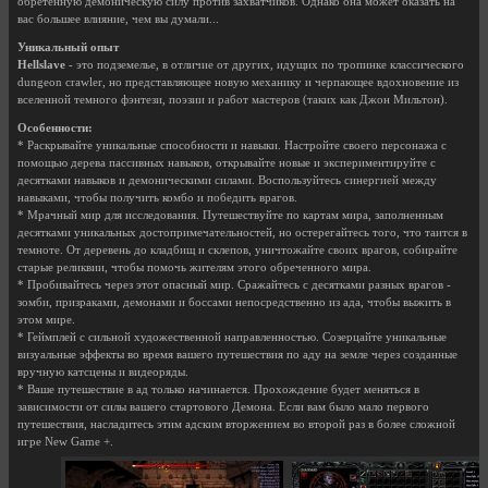
обретенную демоническую силу против захватчиков. Однако она может оказать на
вас большее влияние, чем вы думали...
Уникальный опыт
Hellslave
- это подземелье, в отличие от других, идущих по тропинке классического
dungeon crawler, но представляющее новую механику и черпающее вдохновение из
вселенной темного фэнтези, поэзии и работ мастеров (таких как Джон Мильтон).
Особенности:
* Раскрывайте уникальные способности и навыки. Настройте своего персонажа с
помощью дерева пассивных навыков, открывайте новые и экспериментируйте с
десятками навыков и демоническими силами. Воспользуйтесь синергией между
навыками, чтобы получить комбо и победить врагов.
* Мрачный мир для исследования. Путешествуйте по картам мира, заполненным
десятками уникальных достопримечательностей, но остерегайтесь того, что таится в
темноте. От деревень до кладбищ и склепов, уничтожайте своих врагов, собирайте
старые реликвии, чтобы помочь жителям этого обреченного мира.
* Пробивайтесь через этот опасный мир. Сражайтесь с десятками разных врагов -
зомби, призраками, демонами и боссами непосредственно из ада, чтобы выжить в
этом мире.
* Геймплей с сильной художественной направленностью. Созерцайте уникальные
визуальные эффекты во время вашего путешествия по аду на земле через созданные
вручную катсцены и видеоряды.
* Ваше путешествие в ад только начинается. Прохождение будет меняться в
зависимости от силы вашего стартового Демона. Если вам было мало первого
путешествия, насладитесь этим адским вторжением во второй раз в более сложной
игре New Game +.