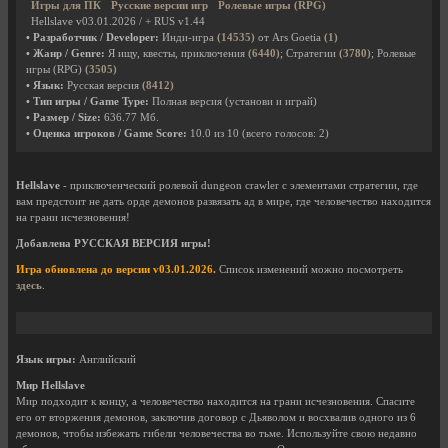
Игры для ПК
Русские версии игр
Ролевые игры (RPG)
Hellslave v03.01.2026 / + RUS v1.44
• Разработчик / Developer:
Инди-игра
(14535)
от Ars Goetia
(1)
• Жанр / Genre:
Я ищу, квесты, приключения
(6440)
; Стратегии
(3780)
; Ролевые
игры (RPG)
(3505)
• Язык:
Русская версия
(8412)
• Тип игры / Game Type:
Полная версия (установи и играй)
• Размер / Size:
636.77 Мб.
• Оценка игроков / Game Score:
10.0
из
10
(всего голосов:
2
)
Hellslave
- приключенческий ролевой dungeon crawler с элементами стратегии, где
вам предстоит не дать орде демонов развязать ад в мире, где человечество находится
на грани исчезновения!
Добавлена РУССКАЯ ВЕРСИЯ игры!
Игра обновлена до версии v03.01.2026.
Список изменений можно посмотреть
здесь
.
Язык игры:
Английский
Мир Hellslave
Мир подходит к концу, а человечество находится на грани исчезновения. Спасите
его от вторжения демонов, заключив договор с Дьяволом и восхвалив одного из 6
демонов, чтобы избежать гибели человечества во тьме. Используйте свою недавно