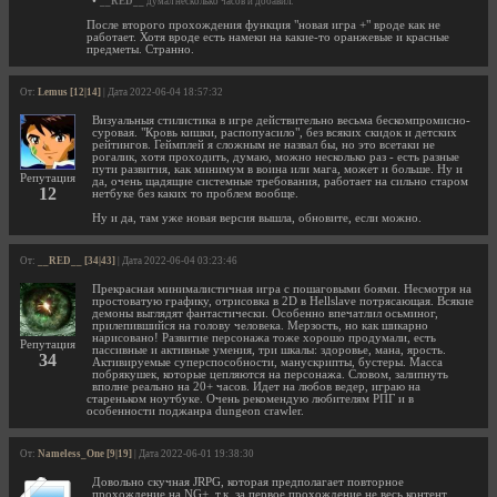
•
__RED__
думал несколько часов и добавил:
После второго прохождения функция "новая игра +" вроде как не
работает. Хотя вроде есть намеки на какие-то оранжевые и красные
предметы. Странно.
От:
Lemus [12|14]
| Дата 2022-06-04 18:57:32
Визуальныя стилистика в игре действительно весьма бескомпромисно-
суровая. "Кровь кишки, распопуасило", без всяких скидок и детских
рейтингов. Геймплей я сложным не назвал бы, но это всетаки не
рогалик, хотя проходить, думаю, можно несколько раз - есть разные
пути развития, как минимум в воина или мага, может и больше. Ну и
Репутация
да, очень щадящие системные требования, работает на сильно старом
12
нетбуке без каких то проблем вообще.
Ну и да, там уже новая версия вышла, обновите, если можно.
От:
__RED__ [34|43]
| Дата 2022-06-04 03:23:46
Прекрасная минималистичная игра с пошаговыми боями. Несмотря на
простоватую графику, отрисовка в 2D в Hellslave потрясающая. Всякие
демоны выглядят фантастически. Особенно впечатлил осьминог,
прилепившийся на голову человека. Мерзость, но как шикарно
нарисовано! Развитие персонажа тоже хорошо продумали, есть
Репутация
пассивные и активные умения, три шкалы: здоровье, мана, ярость.
34
Активируемые суперспособности, манускрипты, бустеры. Масса
побрякушек, которые цепляются на персонажа. Словом, залипнуть
вполне реально на 20+ часов. Идет на любов ведер, играю на
стареньком ноутбуке. Очень рекомендую любителям РПГ и в
особенности поджанра dungeon crawler.
От:
Nameless_One [9|19]
| Дата 2022-06-01 19:38:30
Довольно скучная JRPG, которая предполагает повторное
прохождение на NG+, т.к. за первое прохождение не весь контент