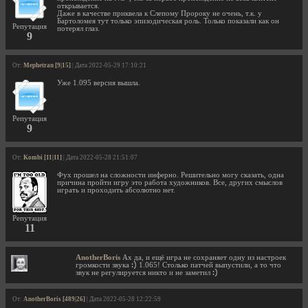
открывается.
Даже в качестве приквела к Слепому Пророку не очень, т.к. у
Бартоломея тут только эпизодическая роль. Только показали как он
Репутация
потерял глаз.
9
От:
Mephetran [9|15]
| Дата 2022-05-29 17:10:21
Уже 1.095 версия вышла.
Репутация
9
От:
Kombi [11|11]
| Дата 2022-05-28 21:51:07
Фух прошел на сложности инферно. Решительно могу сказать, одна
причина пройти игру это работа художников. Все, других смыслов
играть и проходить абсолютно нет.
Репутация
11
AnotherBoris
Ах да, и ещё игра не сохраняет одну из настроек
громкости звука
1.065! Столько патчей выпустили, а то что
звук не регулируется никто и не заметил
От:
AnotherBoris [489|26]
| Дата 2022-05-28 12:22:59