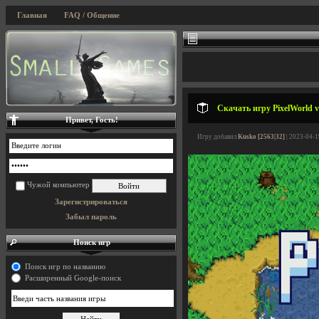
Главная
FAQ / Общение
Скачать игру PixelWorld v
Привет, Гость!
Игру добавил
Kusko [2563|32]
| 2023-04-1
Чужой компьютер
Зарегистрироваться
Забыл пароль
Поиск игр
Поиск игр по названию
Расширенный Google-поиск