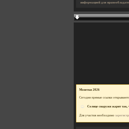
информацией для правообладате
Монетки 2026
Сегодня прямые ссылки открываютс
Солнце снаружи жарит так, ч
Для участия необходимо
зарегист