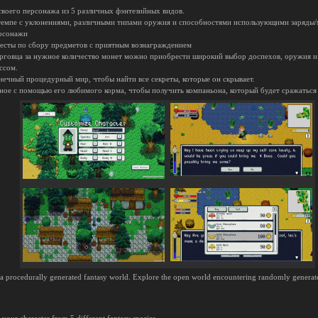
 своего персонажа из 5 различных фэнтезийных видов.
 темпе с уклонениями, различными типами оружия и способностями использующими заряды/
рсонажи
квесты по сбору предметов с приятным вознаграждением
торговца за нужное количество монет можно приобрести широкий выбор доспехов, оружия и
ссом.
нечный процедурный мир, чтобы найти все секреты, которые он скрывает.
ое с помощью его любимого корма, чтобы получить компаньона, который будет сражаться з
n a procedurally generated fantasy world. Explore the open world encountering randomly generate