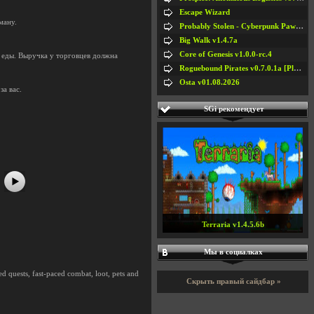
Escape Wizard
ману.
Probably Stolen - Cyberpunk Pawnshop Simulator v048c [Playtest]
Big Walk v1.4.7a
Core of Genesis v1.0.0-rc.4
 еды. Выручка у торговцев должна
Roguebound Pirates v0.7.0.1a [Playtest]
Osta v01.08.2026
а вас.
#5
#6
SGi рекомендует
#7
Terraria v1.4.5.6b
Мы в социалках
d quests, fast-paced combat, loot, pets and
Скрыть правый сайдбар »