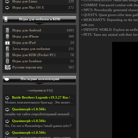
• CUSTOMIZATION: Name and design you
Игры для Linux
239
• COMBAT: Fast-paced combat with dodg
Игры для Mac OS X
272
• NPC'S: Procedurally generated charact
• QUEST'S: Quest givers offer item gat
Игры для мобилок и КПК
• MERCHANT'S: Depending on the mercha
with you
• INFINITE WORLD: Explore an endless p
Игры для Android
1683
• PETS: Tame any animal with their favo
Игры для iPhone
309
Игры для iPad
24
Java-игры для мобилки
231
Игры для КПК (Pocket PC)
78
Игры для Symbian
51
Русские версии игр
563
Последние комментарии
+ сообщения из FAQ
Battle Brothers Legends v19.3.27 Rus / + Battle Brothers Legends v19.3.39 Eng
Можно пояснительную бригаду. Эти монетки, они в ка
Quasimorph v1.0.566s
онлайн чат сайта откройте(правый нижний угол экран
Quasimorph v1.0.566s
No, I'm not a Humanhttps://small-games.info/?
Quasimorph v1.0.566s
Спокуха...подождите недельку...пока админов отпуст