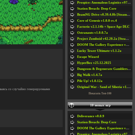
Prospice: Anomalous Logistics v97 [Playtest]
Station Breach: Deep Core
BeamNG Drive v0.39.4.0b [Steam Early Access]
Core of Genesis v1.0.0-rc.4
Factorio v2.1.14b + Space Age DLC
Ostranauts v1.0.0.7a
Project Zomboid v42.20.2a [Steam Early Access]
DOOM The Gallery Experience v1.4.2
Lucky Tower Ultimate v1.1.2a
Escape Wizard
HyperBox v25.12.2025
Dungeons & Degenerate Gamblers v2.0.2a
Big Walk v1.4.7a
Pile Up! v1.0.12a
Original War - Sand of Siberia v1.6.30
иваясь со случайно генерируемыми
Показать Топ-100
10 новых игр
Deliverance v0.0.9
Station Breach: Deep Core
DOOM The Gallery Experience v1.4.2
Prospice: Anomalous Logistics v97 [Playtest]