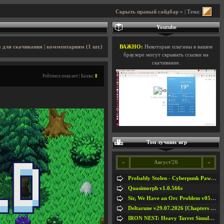
Скрыть правый сайдбар »
| Тема:
Youtube
 для скачивания
|
комментариям (1 шт.)
ВАЖНО:
Некоторые плагины в вашем
браузере могут скрывать ссылки на
скачивание.
Рейтинга пока нет | Баллы:
8
Топ лучших игр
«
Август'26
»
Probably Stolen - Cyberpunk Pawnshop Simulator v048c [Playtest]
Quasimorph v1.0.566s
Sir, We Have an Orc Problem v05.08.2026
Deltarune v29.07.2026 [Chapters 1-5] / + RUS [Chapters 1-5]
IRON NEST: Heavy Turret Simulator v1.0a