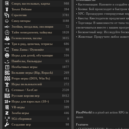
Спорт, настольные, карты
988
• Кастомизация: Назовите и создайте
• Боевка: Бой происходит в быстром
Tower Defense
394
• NPC: Процедурно генерируемые пе
Стратегии
3781
• Квесты: Квестодатели предлагают 
Симуляторы
1188
• Торговцы: В зависимости от типа 
Змейки, поедалки, эволюция
72
увеличиваться вместе с вашим прогре
• Бесконечный мир: Исследуйте беско
Тайм менеджмент, тайкуны
1020
• Животные: Приручите любое животн
Головоломки, пазлы
3035
Три в ряд, цепочки, тетрисы
686
Типа Zuma / Dynomite
98
Игры для детей, обучающие
316
Пинболы, бильярды
65
Необычные игры
1077
Большие игры (Rip, Repack)
269
Ретро-игры (DOS, Win 9x)
691
Игры пользователей
272
Сетевые / ХотСит
2320
Русские версии игр
8412
Игры для взрослых (18+)
130
VR-игры
399
PixelWorld
is a pixel-art action RPG i
Зомби игры
446
more.
SGi-сборники
0
Создание игр
98
Features