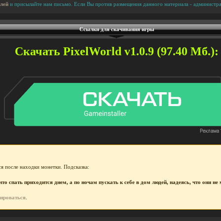
лей
и присылайте нам письмо. Если Вы против размещения данного материала - администра
Ссылки для скачивания игры
Скачать PixelWorld v1.0.9 (97.40 Мб.):
я после находки монетки. Подсказка:
то спать приходится днем, а по ночам пускать к себе в дом людей, надеясь, что они н
рироваться
.