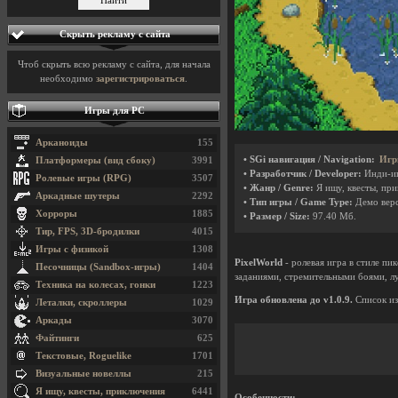
Скрыть рекламу с сайта
Чтоб скрыть всю рекламу с сайта, для начала
необходимо
зарегистрироваться
.
Игры для PC
Арканоиды
155
• SGi навигация / Navigation:
Игр
Платформеры (вид сбоку)
3991
• Разработчик / Developer:
Инди-и
Ролевые игры (RPG)
3507
• Жанр / Genre:
Я ищу, квесты, пр
Аркадные шутеры
2292
• Тип игры / Game Type:
Демо вер
Хорроры
1885
• Размер / Size:
97.40 Мб.
Тир, FPS, 3D-бродилки
4015
Игры с физикой
1308
PixelWorld
- ролевая игра в стиле п
Песочницы (Sandbox-игры)
1404
заданиями, стремительными боями, л
Техника на колесах, гонки
1223
Игра обновлена до v1.0.9.
Список из
Леталки, скроллеры
1029
Аркады
3070
Файтинги
625
Текстовые, Roguelike
1701
Визуальные новеллы
215
Я ищу, квесты, приключения
6441
Особенности: