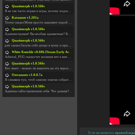
Quasimorph v1.0.566s
Я не так часто играю в игры, поэтму подсказка про
Katanaut v1.201a
Torent сказал:Меня просто накаляют порой речи о то
Quasimorph v1.0.566s
Администрация! Вы вообще адекватные? Какие монетки
Quasimorph v1.0.566s
patr сказал:Засунь себе дилдо в жопу и пришли фотк
White Knuckle v0.60h [Steam Early Access]
Admiral_PUG сказал:чет желания нет к вам сюда захо
Quasimorph v1.0.566s
Кто знает - можно ли накатить на эту версию моды?
Ostranauts v1.0.0.7a
Я слишком туп, чтоб самому плагин собрать. И что-т
Quasimorph v1.0.566s
Админы сайта превзошли себя. Что дальше? Засунь се
Если вы являетесь
правооблада