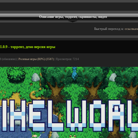
Описание игры, торрент, скриншоты, видео
Быстрый переход к:
ссылкам
1.0.9 - торрент, демо версия игры
9 (обновлено) |
Ролевые игры (RPG) (3507)
| Просмотров: 7214