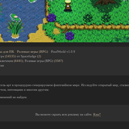
ы для ПК
Ролевые игры (RPG)
PixelWorld v1.0.9
гра
(14535)
от Spacefudge
(2)
иключения
(6441)
; Ролевые игры (RPG)
(3507)
сия
иксель-арт в процедурно-генерируемом фэнтезийном мире. Исследуйте открытый мир, сталк
утом, питомцами и многим другим.
менений не найден.
Вы можете скрыть всю рекламу на сайте.
Как?