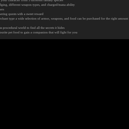
r character from 5 different fantasy species
ing, different weapon types, and charged/mana ability
ers
hering quests with a sweet reward
nt type a wide selection of armor, weapons, and food can be purchased for the right amount 
rocedural world to find all the secrets it hides
urite pet food to gain a companion that will fight for you