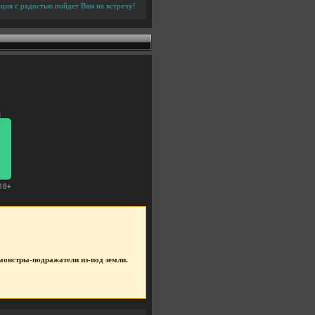
ция с радостью пойдет Вам на встречу!
е монстры-подражатели из-под земли.