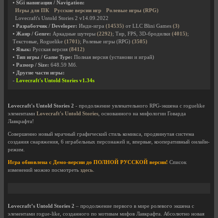
• SGi навигация / Navigation:
Игры для ПК
Русские версии игр
Ролевые игры (RPG)
Lovecraft's Untold Stories 2 v14.09.2022
• Разработчик / Developer:
Инди-игра
(14535)
от LLC Blini Games
(3)
• Жанр / Genre:
Аркадные шутеры
(2292)
; Тир, FPS, 3D-бродилки
(4015)
;
Текстовые, Roguelike
(1701)
; Ролевые игры (RPG)
(3505)
• Язык:
Русская версия
(8412)
• Тип игры / Game Type:
Полная версия (установи и играй)
• Размер / Size:
648.59 Мб.
• Другие части игры:
-
Lovecraft's Untold Stories v1.34s
Lovecraft's Untold Stories 2
- продолжение увлекательного RPG-экшена с roguelike
элементами
Lovecraft's Untold Stories
, основанного на мифологии Говарда
Лавкрафта!
Совершенно новый мрачный графический стиль комикса, продвинутая система
создания снаряжения, 6 играбельных персонажей и, впервые, кооперативный онлайн-
режим.
Игра обновлена с Демо-версии до ПОЛНОЙ РУССКОЙ версии!
Список
изменений можно посмотреть
здесь
.
Lovecraft’s Untold Stories 2
– продолжение первого в мире ролевого экшена с
элементами rogue-like, созданного по мотивам мифов Лавкрафта. Абсолютно новая