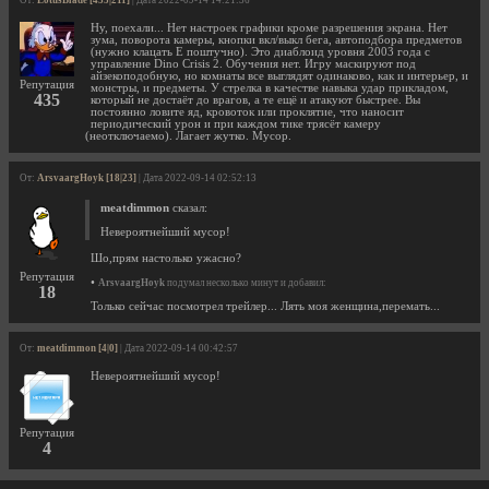
От:
LotusBlade [435|211]
| Дата 2022-09-14 14:21:36
Ну, поехали... Нет настроек графики кроме разрешения экрана. Нет
зума, поворота камеры, кнопки вкл/выкл бега, автоподбора предметов
(нужно клацать Е поштучно). Это диаблоид уровня 2003 года с
управление Dino Crisis 2. Обучения нет. Игру маскируют под
айзекоподобную, но комнаты все выглядят одинаково, как и интерьер, и
Репутация
монстры, и предметы. У стрелка в качестве навыка удар прикладом,
435
который не достаёт до врагов, а те ещё и атакуют быстрее. Вы
постоянно ловите яд, кровоток или проклятие, что наносит
периодический урон и при каждом тике трясёт камеру
(неотключаемо). Лагает жутко. Мусор.
От:
ArsvaargHoyk [18|23]
| Дата 2022-09-14 02:52:13
meatdimmon
сказал:
Невероятнейший мусор!
Шо,прям настолько ужасно?
Репутация
•
ArsvaargHoyk
подумал несколько минут и добавил:
18
Только сейчас посмотрел трейлер... Лять моя женщина,перемать...
От:
meatdimmon [4|0]
| Дата 2022-09-14 00:42:57
Невероятнейший мусор!
Репутация
4