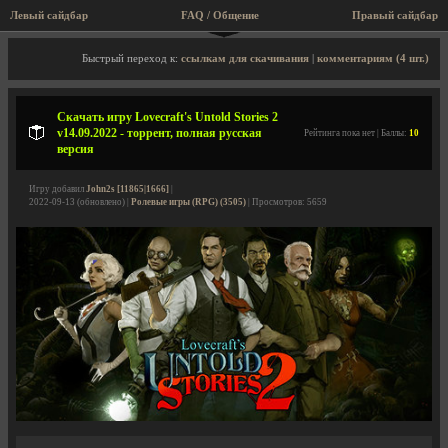
Левый сайдбар
FAQ / Общение
Правый сайдбар
Описание игры, торрент, скриншоты, видео
Быстрый переход к:
ссылкам для скачивания
|
комментариям (4 шт.)
Скачать игру Lovecraft's Untold Stories 2
v14.09.2022 - торрент, полная русская
Рейтинга пока нет | Баллы:
10
версия
Игру добавил
John2s [11865|1666]
|
2022-09-13 (обновлено) |
Ролевые игры (RPG) (3505)
| Просмотров: 5659