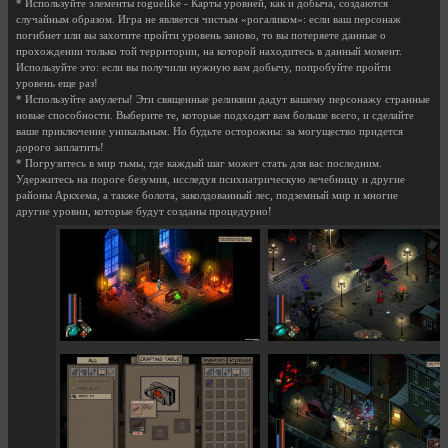
* Используйте элементы roguelike - Карты уровней, как и добыча, создаются
случайным образом. Игра не является чистым «рогаликом»: если ваш персонаж
погибнет или вы захотите пройти уровень заново, то вы потеряете данные о
прохождении только той территории, на которой находитесь в данный момент.
Используйте это: если вы получили нужную вам добычу, попробуйте пройти
уровень еще раз!
* Используйте амулеты! Эти священные реликвии дадут вашему персонажу странные
новые способности. Выберите те, которые подходят вам больше всего, и сделайте
ваше приключение уникальным. Но будьте осторожны: за могущество придется
дорого заплатить!
* Погрузитесь в мир тьмы, где каждый шаг может стать для вас последним.
Удержитесь на пороге безумия, исследуя психиатрическую лечебницу и другие
районы Аркхема, а также болота, заколдованный лес, подземный мир и многие
другие уровни, которые будут созданы процедурно!