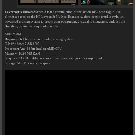
Lovecraft’s Untold Stories 2
is the continuation of the action RPG with rogue-like
elements based on the HP Lovecraft Mythos. Brand new dark comic graphic style, an
advanced crafting system to create your equipment, 6 playable characters, and, for the
first time, an online cooperative mode.
MINIMUM:
Requires a 64-bit processor and operating system
OS: Windows 7/8/8.1/10
Processor: Any 64-bit Intel or AMD CPU
Memory: 1024 MB RAM
Graphics: 512 MB video memory. Intel integrated graphics supported.
Storage: 500 MB available space