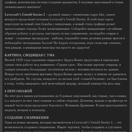
графика, комплексная система создания предметов, 6 игровых персонажей и тонна
увлекательного контента!
Lovecraft’s Untold Stories 2
– ролевой экшен с элементами rogue-like, сюжет
которого продолжает историю Lovecraft’s Untold Stories. В этой игре герои
переходят на новый этап борьбы с неведомым, а новый стиль графики делает
происходящее гораздо более захватывающим. Собирайте выпадающие случайным
образом добычу и ресурсы, мастерите из них снаряжение, исследуйте старые и
новые - созданные процедурно - районы, отражайте атаки десятков разных врагов и
побеждайте легендарных боссов! Но будьте осторожны: игра стала еще сложнее,
чем раньше, и кошмарные монстры так просто не сдадутся!
КАРТИНА, СВОДЯЩАЯ С УМА
Весной 1926 года художник-сюрреалист Ардуа-Бонно представил в парижском
салоне свою работу под названием «Страна грез». Как только картину открыли, в
галерее начались беспорядки: посетители начали с воплями метаться по зданию.
Вскоре после окончания выставки Ардуа-Бонно крепко заснул, и никому не удавалось
его разбудить. По слухам, незадолго до начала этой «сонной болезни» он был близок
к тому, чтобы завершить свой величайший шедевр, который изменил бы весь мир.
6 ПЕРСОНАЖЕЙ
На этот раз в вашем распоряжении до 6 разных персонажей, как старых, так и новых,
и у каждого из них свои сильные и слабые стороны. Детектив, ведьма и профессор из
первой части игры продолжат бороться с Великими Древними. К ним присоединятся
медиум, ветеран и психиатр.
СОЗДАНИЕ СНАРЯЖЕНИЯ
Одна из новых механик, которые мы включили в Lovecraft’s Untold Stories 2, – это
возможность создавать снаряжение. Ищите чертежи, чтобы создавать и улучшать
предметы (одежду, оружие и расходные материалы). Каждый такой предмет изменит