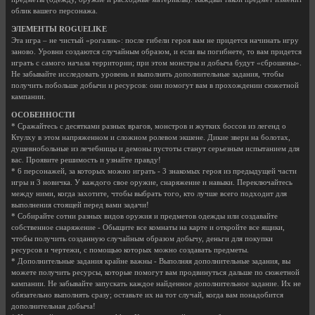
облик вашего персонажа.
ЭЛЕМЕНТЫ ROGUELIKE
Эта игра – не чистый «рогалик»: после гибели героя вам не придется начинать игру
заново. Уровни создаются случайным образом, и если вы погибнете, то вам придется
играть с самого начала территории; при этом монстры и добыча будут «сброшены».
Не забывайте исследовать уровень и выполнять дополнительные задания, чтобы
получить побольше добычи и ресурсов: они помогут вам в прохождении сюжетной
кампании.
ОСОБЕННОСТИ
* Сражайтесь с десятками разных врагов, монстров и жутких боссов из легенд о
Ктулху в этом напряженном и сложном ролевом экшене. Дикие звери на болотах,
душевнобольные из лечебницы и демоны пустоты станут серьезным испытанием для
вас. Проявите решимость и узнайте правду!
* 6 персонажей, за которых можно играть - 3 знакомых героя из предыдущей части
игры и 3 новичка. У каждого свое оружие, снаряжение и навыки. Переключайтесь
между ними, когда захотите, чтобы выбрать того, кто лучше всего подходит для
выполнения стоящей перед вами задачи!
* Собирайте сотни разных видов оружия и предметов одежды или создавайте
собственное снаряжение - Обыщите все комнаты на карте и откройте все ящики,
чтобы получить созданную случайным образом добычу, деньги для покупки
ресурсов и чертежи, с помощью которых можно создавать предметы.
* Дополнительные задания крайне важны - Выполняя дополнительные задания, вы
можете получить ресурсы, которые помогут вам продвинуться дальше по сюжетной
кампании. Не забывайте запускать каждое найденное дополнительное задание. Их не
обязательно выполнять сразу; оставьте их на тот случай, когда вам понадобится
дополнительная добыча!