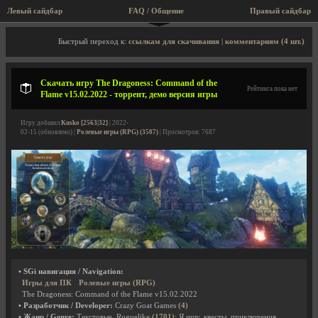
Левый сайдбар
FAQ / Общение
Правый сайдбар
Описание игры, торрент, скриншоты, видео
Быстрый переход к:
ссылкам для скачивания
|
комментариям (4 шт.)
Скачать игру The Dragoness: Command of the
Рейтинга пока нет
Flame v15.02.2022 - торрент, демо версия игры
Игру добавил
Kusko [2563|32]
| 2022-
02-15 (обновлено) |
Ролевые игры (RPG) (3507)
| Просмотров: 7687
• SGi навигация / Navigation:
Игры для ПК
Ролевые игры (RPG)
The Dragoness: Command of the Flame v15.02.2022
• Разработчик / Developer:
Crazy Goat Games
(4)
• Жанр / Genre:
Текстовые, Roguelike
(1701)
; Я ищу, квесты, приключения