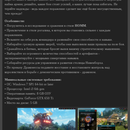
найма армии; решайте, какие бои стоят усилий, а каких лучше пока избегать. Не
теряйте надежды - ведь каждое поражение сделает вас ещё более могущественным,
чем прежде!
Особенности:
• Погрузитесь в исследование и сражения в стиле
HOMM
.
• Приключение в стиле рогалика, в котором вы становясь сильнее с каждым
поражением.
• Возьмите на себя роль командира и развивайте свои способности и навыки.
• Набирайте грозную армию зверей, чтобы они выполняли ваши приказы на поле боя.
• Сражайтесь в битвах, которые бросят вызов вашему стратегическому мышлению.
• Выбирайте из огромного количества способностей и артефактов -
экспериментируйте с мощными синергиями навыков.
• Собирайте ресурсы для управления и развития столицы Нивенборха.
• По приказу Драконессы подавите восстание и восстановите контроль над
королевством в борьбе с демоническим противником - драконом.
Минимальные системные требования:
• ОС: Windows 7 SP1 64-bit or later
• Процессор: Intel i3 6th gen
• Оперативная память: 8 GB ОЗУ
• Видеокарта: GeForce GTX 650 Ti
• Место на диске: 5 GB