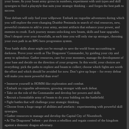
your losses. As your beast army grows in numbers, experiment with unit types and skill
synergies to find a playstyle that suits your strategic thinking – and forges the best path to
success.
Your defeats will only fuel your willpower. Embark on roguelite adventures during which
you will explore the ever-changing Draithir Peninsula in search of vital resources, new,
powerful creatures to add to your army, ancient artifacts that enhance your power, and
enemies to crush. Each journey means unlocking new beasts, skills and base upgrades.
Don’t despair over your downfalls, as each time you will only rise up stronger, choosing
your own path in an RPG hero progression system.
Your battle skills alone might not be enough to save the world from succumbing to
darkness. Prove your worth as The Dragoness’ Commander, by guiding your city and
army to splendour. Gather resources, care for your monsters, manage the development of
your base and decide on the direction of your progress. In this world, your choices are
everything: pick the paths to explore and beasts to collect; choose which fights are worth
the effort and which should be avoided for now. Don’t give up hope – for every defeat
will make you more powerful than ever!
• Immerse yourself in HOMM-like exploration and combat.
• Embark on roguelite adventures, growing stronger with each defeat.
• Take on the role of the Commander and develop her powers and skills.
• Recruit a formidable army of beasts to do your bidding on the battlefield.
• Fight battles that will challenge your strategic thinking.
• Choose from a huge range of abilities and artefacts - experimenting with powerful skill
synergies.
• Gather resources to manage and develop the Capital City of Níwenborh.
• At The Dragoness’ behest – put down a rebellion and regain control of the kingdom
against a demonic dragon adversary.