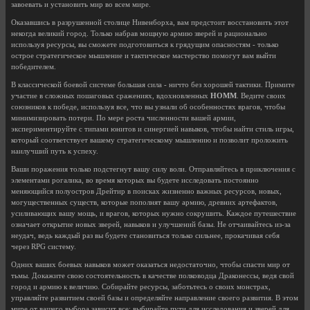
завоевать и установить мир во всем мире.
Оказавшись в разрушенной столице Нивенборха, вам предстоит восстановить этот
некогда великий город. Только набрав мощную армию зверей и рационально
используя ресурсы, вы сможете подготовиться к грядущим опасностям - только
острое стратегическое мышление и тактическое мастерство помогут вам выйти
победителем.
В классической боевой системе большая сила - ничто без хорошей тактики. Примите
участие в сложных пошаговых сражениях, вдохновленных
HOMM
. Ведите своих
союзников к победе, используя все, что вы узнали об особенностях врагов, чтобы
минимизировать потери. По мере роста численности вашей армии,
экспериментируйте с типами юнитов и синергией навыков, чтобы найти стиль игры,
который соответствует вашему стратегическому мышлению и позволит проложить
наилучший путь к успеху.
Ваши поражения только подстегнут вашу силу воли. Отправляйтесь в приключения с
элементами рогалика, во время которых вы будете исследовать постоянно
меняющийся полуостров Дрейтир в поисках жизненно важных ресурсов, новых,
могущественных существ, которые пополнят вашу армию, древних артефактов,
усиливающих вашу мощь, и врагов, которых нужно сокрушить. Каждое путешествие
означает открытие новых зверей, навыков и улучшений базы. Не отчаивайтесь из-за
неудач, ведь каждый раз вы будете становиться только сильнее, прокачивая себя
через RPG систему.
Одних ваших боевых навыков может оказаться недостаточно, чтобы спасти мир от
тьмы. Докажите свою состоятельность в качестве полководца Драконессы, ведя свой
город и армию к величию. Собирайте ресурсы, заботьтесь о своих монстрах,
управляйте развитием своей базы и определяйте направление своего развития. В этом
мире от вашего выбора зависит все: выбирайте пути для исследования и зверей для