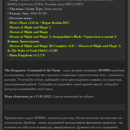
(6441)
; Стратегии
(3781)
; Ролевые игры (RPG)
(3507)
• Тип игры / Game Type:
Демо версия
• Размер / Size:
4900.00 Мб.
• Похожие игры:
-
Hero's Hour v2.8.3a + Rogue Realms DLC
-
Heroes of Might and Magic 2
-
Heroes of Might and Magic
-
Heroes of Might and Magic 3: Armageddon's Blade / Герои меча и магии 3:
Клинок Армагеддона
-
Heroes of Might and Magic III Complete v4.0 / + Heroes of Might and Magic 3:
In The Wake of Gods (WoG) v3.58f
-
Risen Kingdoms v1.1.7.9
The Dragoness: Command of the Flame
- игра, которая смешивает
HOMM
-подобные
исследования, строительство городов и пошаговые стратегические бои, с уклоном в
рогалик. Участвуйте в боях, выбирайте пути прохождения и навыки, исследуя мир,
опустошенный войной. Собирайте и управляйте своей армией зверей, собирайте
ресурсы и расширяйте свой город.
Игра обновлена до v15.02.2022.
Список изменений не найден.
Приключение в духе HOMM с уклоном в рогалик. Начав эпическое путешествие по
полуострову Дрейтир - земле, разоренной враждующими фракциями драконов, - вы
возьмете на себя роль полководца, завербованного Драконессой в ее стремлении