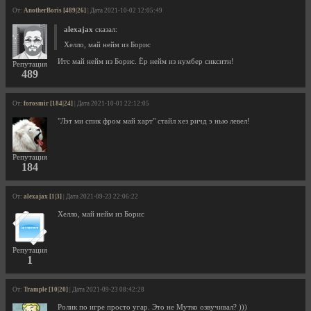
От:
AnotherBoris [489|26]
| Дата 2021-10-02 12:05:49
alexajax
сказал:
Хелло, май нейм из Борис
Итс май нейм из Борис. Ёр нейм из нумбер сикситн!
Репутация
489
От:
forosmir [184|24]
| Дата 2021-10-01 22:12:05
"Лэт ми спик фром май харт" стайл хез ричд э нью левел!
Репутация
184
От:
alexajax [1|3]
| Дата 2021-09-23 22:06:22
Хелло, май нейм из Борис
Репутация
1
От:
Trample [10|20]
| Дата 2021-09-23 08:42:28
Ролик по игре просто угар. Это не Мутко озвучивал? )))