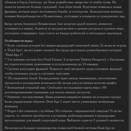
сбежала в Город Свободы, где было разработано лекарство от зомби-чумы. Но
новости приносят больше страданий, чем облегчений. В регионе появились новые
фракции, которые ведут постоянную борьбу за господство. Безжалостные военные,
теневые Контрабандисты и Независимые, состоящие в основном из гражданских лиц.
Когда лагерь беженцев Независимых был захвачен ордой нежити, немногие
оставшиеся в живых, борются за продовольствие и ценные ресурсы в суровом мире,
постоянно оглядываясь через плечо на банды грабителей и плотоядных мертвецов.
Особенности игры:
* Более сложная история без знания предыдущей сюжетной линии: Если вы не играли
в "Dead Age", вы всё равно сможете без труда проследить разнообразную историю
"Dead Age 2".
* Улучшенная система боя (Final Fantasy X встречает Darkest Dungeon): с быстрыми,
но стратегическими сражениями и использованием до 24 навыков.
* Система репутации фракций: Повысьте свой авторитет среди основных фракций,
чтобы пожинать плоды и улучшить торговлю.
* 3D управление базой: Распределение задач между выжившими, изготовление
предметов и расширение возможностей лагеря для улучшения качества крафта.
* Компактный открытый мир: Свободное исследование карты мира с 80
детализированными локациями для поиска ценных ресурсов.
* Решения с последствиями: Ваши решения напрямую влияют на историю гораздо
более радикальным образом. Dead Age 2 имеет шесть уникальных возможных
концовок.
* Rogue-Like элементы: случайные 3D-события с перманентной смертью! Если вы
умрете, то сможете приобрести улучшения, разблокированные в предыдущих
прохождениях для вашей следующей игры. Выберите один из 3 уровней сложности.
Несмотря на большое преимущество пошаговой боевой системы Dead Age по