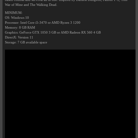
War of Mine and The Walking Dead.
MINIMUM:
OS: Windows 10
Processor: Intel Core i5-3470 or AMD Ryzen 3 1200
Memory: 8 GB RAM
Graphics: GeForce GTX 1050 3 GB or AMD Radeon RX 560 4 GB
DirectX: Version 11
Storage: 7 GB available space