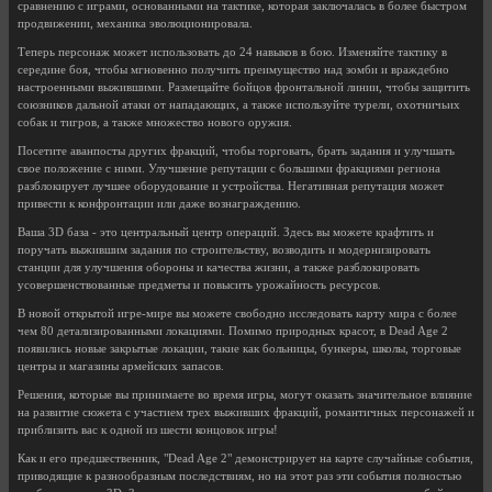
сравнению с играми, основанными на тактике, которая заключалась в более быстром
продвижении, механика эволюционировала.
Теперь персонаж может использовать до 24 навыков в бою. Изменяйте тактику в
середине боя, чтобы мгновенно получить преимущество над зомби и враждебно
настроенными выжившими. Размещайте бойцов фронтальной линии, чтобы защитить
союзников дальной атаки от нападающих, а также используйте турели, охотничьих
собак и тигров, а также множество нового оружия.
Посетите аванпосты других фракций, чтобы торговать, брать задания и улучшать
свое положение с ними. Улучшение репутации с большими фракциями региона
разблокирует лучшее оборудование и устройства. Негативная репутация может
привести к конфронтации или даже вознаграждению.
Ваша 3D база - это центральный центр операций. Здесь вы можете крафтить и
поручать выжившим задания по строительству, возводить и модернизировать
станции для улучшения обороны и качества жизни, а также разблокировать
усовершенствованные предметы и повысить урожайность ресурсов.
В новой открытой игре-мире вы можете свободно исследовать карту мира с более
чем 80 детализированными локациями. Помимо природных красот, в Dead Age 2
появились новые закрытые локации, такие как больницы, бункеры, школы, торговые
центры и магазины армейских запасов.
Решения, которые вы принимаете во время игры, могут оказать значительное влияние
на развитие сюжета с участием трех выживших фракций, романтичных персонажей и
приблизить вас к одной из шести концовок игры!
Как и его предшественник, "Dead Age 2" демонстрирует на карте случайные события,
приводящие к разнообразным последствиям, но на этот раз эти события полностью