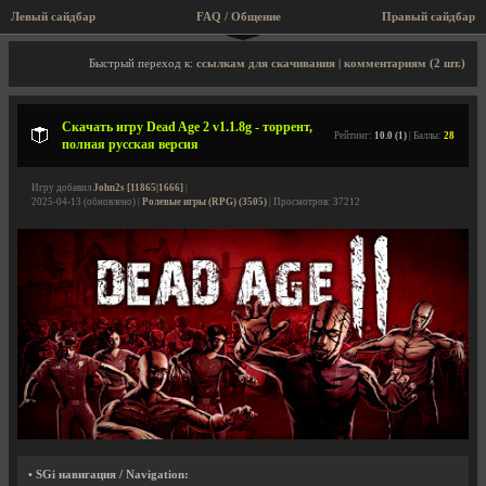
Левый сайдбар
FAQ / Общение
Правый сайдбар
Описание игры, торрент, скриншоты, видео
Быстрый переход к:
ссылкам для скачивания
|
комментариям (2 шт.)
Скачать игру Dead Age 2 v1.1.8g - торрент,
Рейтинг:
10.0 (1)
| Баллы:
28
полная русская версия
Игру добавил
John2s [11865|1666]
|
2025-04-13 (обновлено) |
Ролевые игры (RPG) (3505)
| Просмотров: 37212
• SGi навигация / Navigation: