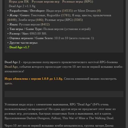
Игры для ПК
Русские версии игр
Ролевые игры (RPG)
Dead Age 2 v1.1.8g
• Разработчик / Developer:
Инди-игра
(14535)
от Silent Dreams
(4)
• Жанр / Genre:
Текстовые, Roguelike
(1701)
; Я ищу, квесты, приключения
(6440)
; Зомби игры
(446)
; Ролевые игры (RPG)
(3505)
• Язык:
Русская версия
(8412)
• Тип игры / Game Type:
Полная версия (установи и играй)
• Размер / Size:
6963.00 Мб.
• Оценка игроков / Game Score:
10.0
из
10
(всего голосов:
1
)
• Другие части игры:
-
Dead Age v1.7
Dead Age 2
- продолжение популярного приключенческого survival-RPG-боевика
Dead Age
, события которого происходят спустя 10 лет после первой вспышки зомби-
апокалипсиса!
Игра обновлена с версии 1.0.0 до 1.1.8g.
Список изменений можно посмотреть
здесь
.
Успешная инди игра с элементами выживания, RPG "Dead Age" (84% очень
положительных) возвращается! Ни одна другая игра не предлагает этот микс из
ролевых игр, рогаликов, быстрых пошаговых боев и выживания, всё в одном.
Вдохновленная Darkest Dungeon, Fallout, This War of Mine и The Walking Dead.
Через 10 лет после первой вспышки зомби-апокалипсиса, группа лагеря Джека