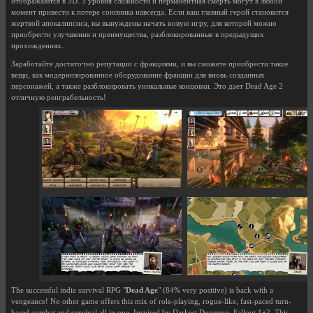
отображаются в 3D. 3 уровня сложности и перманентная смерть могут в любой
момент привести к потере союзника навсегда. Если ваш главный герой становится
жертвой апокалипсиса, вы вынуждены начать новую игру, для которой можно
приобрести улучшения и преимущества, разблокированные в предыдущих
прохождениях.
Заработайте достаточно репутации с фракциями, и вы сможете приобрести такие
вещи, как модернизированное оборудование фракции для вновь созданных
персонажей, а также разблокировать уникальные концовки. Это дает Dead Age 2
отличную реиграбельность!
The successful indie survival RPG "
Dead Age
" (84% very positive) is back with a
vengeance! No other game offers this mix of role-playing, rogue-like, fast-paced turn-
based combat and survival all in one. Inspired by Darkest Dungeon, Fallout 1+2, This