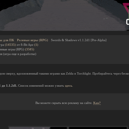
ы для ПК
Ролевые игры (RPG)
Swords & Shadows v1.1.2d1 [Pre-Alpha]
гра
(14535)
от 8-Bit Ape
(1)
олевые игры (RPG)
(3505)
я (игра еще в разработке)
видом сверху, вдохновленный такими играми как Zelda и Torchlight. Пробирайтесь через беск
до 1.1.2d1.
Список изменений можно узнать
здесь
.
Вы можете скрыть всю рекламу на сайте.
Как?