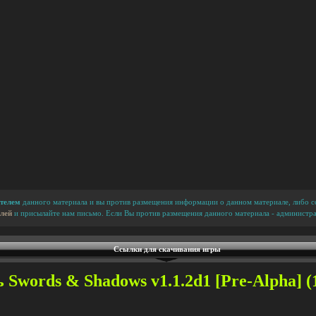
телем
данного материала и вы против размещения информации о данном материале, либо сс
лей
и присылайте нам письмо. Если Вы против размещения данного материала - администра
Ссылки для скачивания игры
 Swords & Shadows v1.1.2d1 [Pre-Alpha] (1