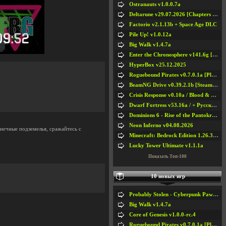
Ostranauts v1.0.0.7a
Deltarune v29.07.2026 [Chapters 1-5] / + RUS [Chapters 1-5]
Factorio v2.1.13b + Space Age DLC
Pile Up! v1.0.12a
Big Walk v1.4.7a
Enter the Chronosphere v141.6g [Steam Early Access]
HyperBox v25.12.2025
Roguebound Pirates v0.7.0.1a [Playtest]
BeamNG Drive v0.39.2.1b [Steam Early Access]
Crisis Response v0.10a / Blood & Bullet
Dwarf Fortress v53.16a / + Русская Версия v50.12a
Dominions 6 - Rise of the Pantokrator v6.35a
Neon Inferno v04.08.2026
онечные подземелья, сражайтесь с
Minecraft: Bedrock Edition 1.26.33.1a / + TLauncher v2.89
Lucky Tower Ultimate v1.1.1a
Показать Топ-100
10 новых игр
Probably Stolen - Cyberpunk Pawnshop Simulator v048c [Playtest]
Big Walk v1.4.7a
Core of Genesis v1.0.0-rc.4
Roguebound Pirates v0.7.0.1a [Playtest]