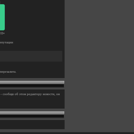
епутации
перезалита.
- сообщи об этом редактору новости, он