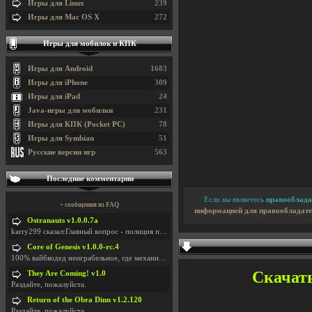
Игры для Linux
239
Игры для Mac OS X
272
Игры для мобилок и КПК
Игры для Android
1683
Игры для iPhone
309
Игры для iPad
24
Java-игры для мобилки
231
Игры для КПК (Pocket PC)
78
Игры для Symbian
51
Русские версии игр
563
Последние комментарии
Если вы являетесь
правооблада
+ сообщения из FAQ
информацией для правообладате
Ostranauts v1.0.0.7a
karry299 сказал:Главный вопрос - полиция по-прежне
Core of Genesis v1.0.0-rc.4
100% вайбкодед неиграбельное, где механики знает т
Скачать
They Are Coming! v1.0
Раздайте, пожалуйста.
Return of the Obra Dinn v1.2.120
Раздайте, пожалуйста.