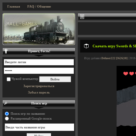
Главная
FAQ / Общение
Скачать игру Swords & Sha
Привет, Гость!
Игру добавил
Defuser222 [3626|10]
| 2018
Чужой компьютер
Зарегистрироваться
Забыл пароль
Поиск игр
Поиск игр по названию
Расширенный Google-поиск