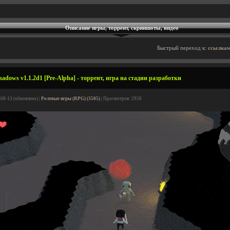
Описание игры, торрент, скриншоты, видео
Быстрый переход к:
ссылкам
dows v1.1.2d1 [Pre-Alpha] - торрент, игра на стадии разработки
-08-13 (обновлено) |
Ролевые игры (RPG) (3505)
| Просмотров: 2926