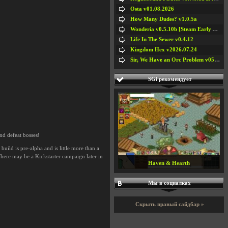
Osta v01.08.2026
How Many Dudes? v1.0.5a
Wonderia v0.5.10b [Steam Early Access]
Life In The Sewer v0.4.12
Kingdom Hex v2026.07.24
Sir, We Have an Orc Problem v05.08.2026
SGi рекомендует
nd defeat bosses!
uild is pre-alpha and is little more than a
here may be a Kickstarter campaign later in
Мы в социалках
Ragdoll Cannon v1.0
Скрыть правый сайдбар »