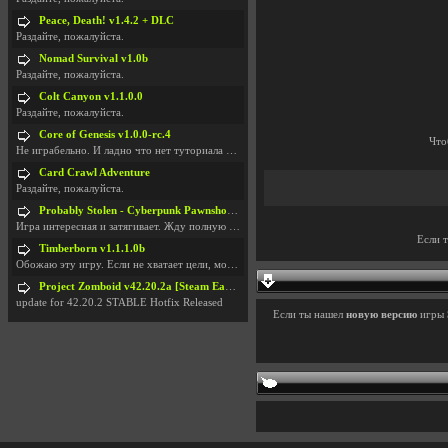
Peace, Death! v1.4.2 + DLC
Раздайте, пожалуйста.
Nomad Survival v1.0b
Раздайте, пожалуйста.
Colt Canyon v1.1.0.0
Раздайте, пожалуйста.
Core of Genesis v1.0.0-rc.4
Что
Не играбельно. И ладно что нет туториала и ничего
Card Crawl Adventure
Раздайте, пожалуйста.
Probably Stolen - Cyberpunk Pawnshop Simulator v048c [Playtest]
Игра интересная и затягивает. Жду полную версию, т
Если 
Timberborn v1.1.1.0b
Обожаю эту игру. Если не хватает цели, можно чудо
Project Zomboid v42.20.2a [Steam Early Access]
update for 42.20.2 STABLE Hotfix Released
Если ты нашел
новую версию
игры