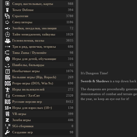
Спорт, настольные, карты
988
Tower Defense
394
Стратегии
3780
Симуляторы
1186
Змейки, поедалки, эволюция
72
Тайм менеджмент, тайкуны
1020
Головоломки, пазлы
3035
Три в ряд, цепочки, тетрисы
686
Типа Zuma / Dynomite
98
Игры для детей, обучающие
316
Пинболы, бильярды
65
Необычные игры
1076
It's Dungeon Time!
Большие игры (Rip, Repack)
269
Swords & Shadows
is a top down hack 
Ретро-игры (DOS, Win 9x)
690
The dungeons are procedurally generated
Игры пользователей
272
demonstration of combat and terrain ge
Сетевые / ХотСит
2320
the year, so keep an eye out for it!
Русские версии игр
8412
Игры для взрослых (18+)
130
VR-игры
399
Зомби игры
446
SGi-сборники
0
Создание игр
98