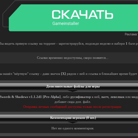
бы видеть прямую ссылку на торрент - зарегистрируйся, подожди неделю и набери
1
балл р
Ссылки временно недоступны, скоро появятся...
ты нашёл "мёртвую" ссылку - дави значок
[X]
рядом с ней и ссылка в ближайшее время будет 
Дополнительные файлы для игры
Swords & Shadows v1.1.2d1 [Pre-Alpha]
, либо
русификатор
к ней,
патч
,
левелпак
или
мод
добавит сюда доп. файл.
Отправка личных сообщений доступна только после регистрации.
Комментарии игроков (0 шт.)
Нет ни одного комментария.