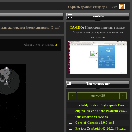
Скрыть правый сайдбар »
| Тема:
Youtube
 для скачивания
|
комментариям (0 шт.)
ВАЖНО:
Некоторые плагины в вашем
браузере могут скрывать ссылки на
скачивание.
Рейтинга пока нет | Баллы:
16
Топ лучших игр
«
Август'26
»
Probably Stolen - Cyberpunk Pawnshop Simulator v048c [Playtest]
Sir, We Have an Orc Problem v05.08.2026
Quasimorph v1.0.562s
Core of Genesis v1.0.0-rc.4
Project Zomboid v42.20.2a [Steam Early Access]