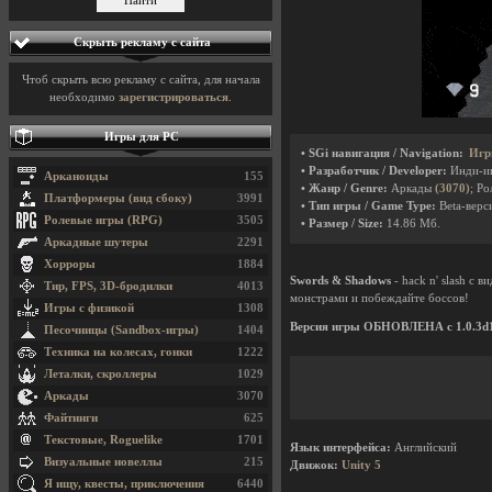
Скрыть рекламу с сайта
Чтоб скрыть всю рекламу с сайта, для начала
необходимо
зарегистрироваться
.
Игры для PC
• SGi навигация / Navigation:
Игр
• Разработчик / Developer:
Инди-и
Арканоиды
155
• Жанр / Genre:
Аркады
(3070)
; Р
Платформеры (вид сбоку)
3991
• Тип игры / Game Type:
Beta-верси
Ролевые игры (RPG)
3505
• Размер / Size:
14.86 Мб.
Аркадные шутеры
2291
Хорроры
1884
Swords & Shadows
- hack n' slash с 
Тир, FPS, 3D-бродилки
4013
монстрами и побеждайте боссов!
Игры с физикой
1308
Версия игры ОБНОВЛЕНА с 1.0.3d1 
Песочницы (Sandbox-игры)
1404
Техника на колесах, гонки
1222
Леталки, скроллеры
1029
Аркады
3070
Файтинги
625
Текстовые, Roguelike
1701
Язык интерфейса:
Английский
Визуальные новеллы
215
Движок:
Unity 5
Я ищу, квесты, приключения
6440