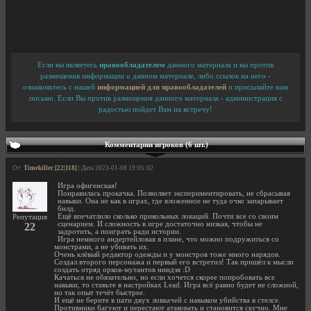
Если вы являетесь
правообладателем
данного материала и вы против
размещения информации о данном материале, либо ссылок на него -
ознакомьтесь с нашей
информацией для правообладателей
и присылайте нам
письмо. Если Вы против размещения данного материала - администрация с
радостью пойдет Вам на встречу!
Комментарии игроков (6 шт.)
От:
Timekiller [22|118]
| Дата 2023-01-08 19:05:02
Игра офигенская!
Понравилась прокачка. Позволяет экспериментировать, не сбрасывая
навыки. Она не как в играх, где вложенное не туда очко запарывает
билд.
Ещё впечатлило сколько прикольных локаций. Почти все со своим
Репутация
сценарием. И сложность в игре достаточно низкая, чтобы не
22
задротить, а поиграть ради истории.
Игра немного андертейловая в плане, что можно подружиться со
монстрами, а не убивать их.
Очень клёвый редактор одежды и у монстров тоже много нарядов.
Создал второго персонажа и первый его встретил! Так пришёл к мысли
создать отряд орков-мутантов ниндзя :D
Качаться не обязательно, но если хочется скорее попробовать все
навыки, то ставьте в настройках Lead. Игра всё равно будет не сложной,
но так опыт течёт быстрее.
И ещё не берите в пати двух ловкачей с навыком убийства в стелсе.
Противники багуют и перестают атаковать и становится скучно. Мне