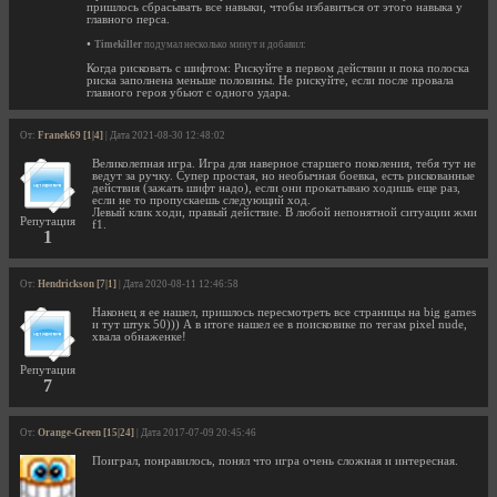
пришлось сбрасывать все навыки, чтобы избавиться от этого навыка у
главного перса.
•
Timekiller
подумал несколько минут и добавил:
Когда рисковать с шифтом: Рискуйте в первом действии и пока полоска
риска заполнена меньше половины. Не рискуйте, если после провала
главного героя убьют с одного удара.
От:
Franek69 [1|4]
| Дата 2021-08-30 12:48:02
Великолепная игра. Игра для наверное старшего поколения, тебя тут не
ведут за ручку. Супер простая, но необычная боевка, есть рискованные
действия (зажать шифт надо), если они прокатываю ходишь еще раз,
если не то пропускаешь следующий ход.
Левый клик ходи, правый действие. В любой непонятной ситуации жми
Репутация
f1.
1
От:
Hendrickson [7|1]
| Дата 2020-08-11 12:46:58
Наконец я ее нашел, пришлось пересмотреть все страницы на big games
и тут штук 50))) А в итоге нашел ее в поисковике по тегам pixel nude,
хвала обнаженке!
Репутация
7
От:
Orange-Green [15|24]
| Дата 2017-07-09 20:45:46
Поиграл, понравилось, понял что игра очень сложная и интересная.