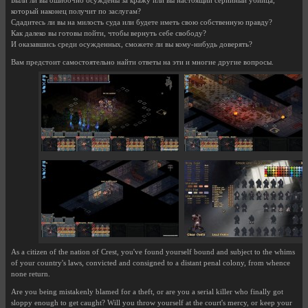
Были ли вы ошибочно осуждены за кражу или вы настоящий серийный убийца,
который наконец получит по заслугам?
Сдадитесь ли вы на милость суда или будете иметь свою собственную правду?
Как далеко вы готовы пойти, чтобы вернуть себе свободу?
И оказавшись среди осужденных, сможете ли вы кому-нибудь доверять?
Вам предстоит самостоятельно найти ответы на эти и многие другие вопросы.
As a citizen of the nation of Crest, you've found yourself bound and subject to the whims
of your country's laws, convicted and consigned to a distant penal colony, from whence
none return.
Are you being mistakenly blamed for a theft, or are you a serial killer who finally got
sloppy enough to get caught? Will you throw yourself at the court's mercy, or keep your