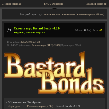
Левый сайдбар
FAQ / Общение
Правый сайдбар
Описание игры, торрент, скриншоты, видео
Быстрый переход к:
ссылкам для скачивания
|
комментариям (6 шт.)
Скачать игру Bastard Bonds v1.2.9 -
Рейтинг:
10.0 (4)
| Баллы:
67
торрент, полная версия
Игру добавил
John2s [11865|1666]
|
2016-06-29 (обновлено) |
Ролевые игры (RPG) (3505)
| Просмотров: 27740
• SGi навигация / Navigation:
Игры для ПК
Ролевые игры (RPG)
Bastard Bonds v1.2.9