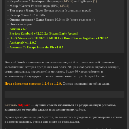
• Разработчик / Developer:
Инди-игра
(14535)
от Bigfingers
(1)
• Жанр / Genre:
Ролевые игры (RPG)
(3505)
• Тип игры / Game Type:
Полная версия (установи и играй)
• Размер / Size:
102.46 Мб.
• Оценка игроков / Game Score:
10.0
из
10
(всего голосов:
4
)
• Похожие игры:
-
Balrum v1.7
-
Project Zomboid v42.20.2a [Steam Early Access]
-
Don't Starve v26.10.2023 + All DLCs / Don't Starve Together v428872
-
AntharioN v1.1.9.7
-
Avernum 7: Escape from the Pit v1.0.1
Bastard Bonds
- динамичная тактическая инди-RPG с очень высокой степенью
кастомизации, которая предложит вам более 200 разнообразных игровых локаций,
сотни уникальных персонажей и монстров, более 40 часов геймплея и
захватывающий саундтрек от талантливого композитора Питера Олсона!
Игра обновлена с версии 1.2.4 до 1.2.9.
Список изменений не обнаружен.
Скачать
Adguard
— лучший способ избавиться от раздражающей рекламы,
защититься от онлайн-слежки и мошеннических сайтов.
В роли гражданина нации Крестов, вы окажетесь осуждены и приговорены к ссылке
в далекую колонию, откуда еще никто не возвращался.