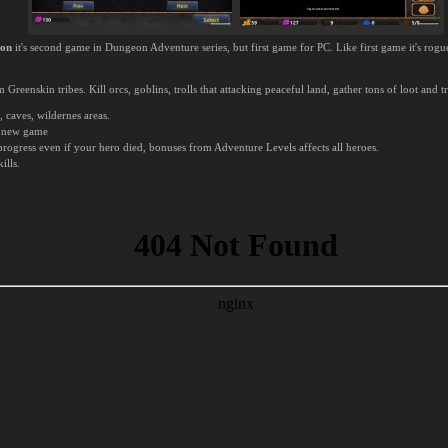
ion
it's second game in Dungeon Adventure series, but first game for PC. Like first game it's r
reenskin tribes. Kill orcs, goblins, trolls that attacking peaceful land, gather tons of loot and t
caves, wildernes areas.
rt new game
 progress even if your hero died, bonuses from Adventure Levels affects all heroes.
ills.