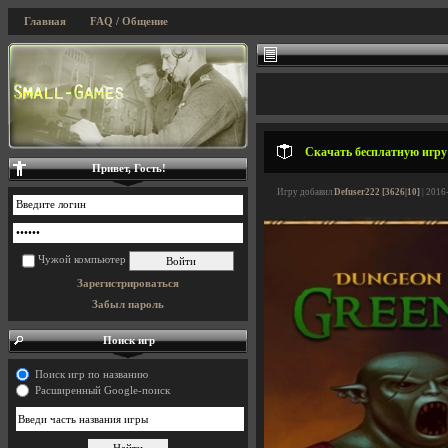
Главная
FAQ / Общение
Скачать бесплатную игру 
Привет, Гость!
Игру добавил
Defuser222 [3626|10]
| 2016
Чужой компьютер
Зарегистрироваться
Забыл пароль
Поиск игр
Поиск игр по названию
Расширенный Google-поиск