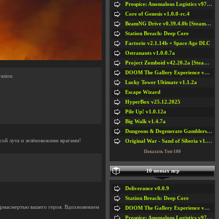
Prospice: Anomalous Logistics v97 [Playtest]
Core of Genesis v1.0.0-rc.4
BeamNG Drive v0.39.4.0b [Steam Early Access]
Station Breach: Deep Core
Factorio v2.1.14b + Space Age DLC
Ostranauts v1.0.0.7a
Project Zomboid v42.20.2a [Steam Early Access]
DOOM The Gallery Experience v1.4.2
vasion
Lucky Tower Ultimate v1.1.2a
Escape Wizard
HyperBox v25.12.2025
Pile Up! v1.0.12a
Big Walk v1.4.7a
Dungeons & Degenerate Gamblers v2.0.2a
сой лута и зелёнокожими врагами!
Original War - Sand of Siberia v1.6.30
Показать Топ-100
10 новых игр
Deliverance v0.0.9
Station Breach: Deep Core
 пермасмертью вашего героя. Вдохновением
DOOM The Gallery Experience v1.4.2
Prospice: Anomalous Logistics v97 [Playtest]