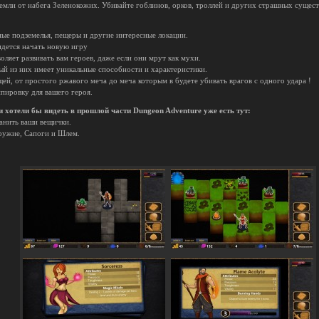
емли от набега Зеленокожих. Убивайте гоблинов, орков, троллей и других страшных сущес
ные подземелья, пещеры и другие интересные локации.
идется начать новую игру
оляет развивать вам героев, даже если они мрут как мухи.
ый из них имеет уникальные способности и характеристики.
ей, от простого ржавого меча до меча которым в будете убивать врагов с одного удара !
ипировку для вашего героя.
хотели бы видеть в прошлой части Dungeon Adventure уже есть тут:
ранить ваши вещички.
Оружие, Сапоги и Шлем.