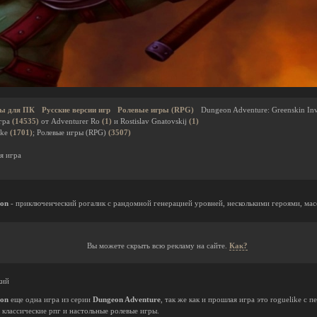
ы для ПК
Русские версии игр
Ролевые игры (RPG)
Dungeon Adventure: Greenskin In
гра
(14535)
от Adventurer Ro
(1)
и Rostislav Gnatovskij
(1)
ike
(1701)
; Ролевые игры (RPG)
(3507)
я игра
ion
- приключенческий рогалик с рандомной генерацией уровней, несколькими героями, мас
Вы можете скрыть всю рекламу на сайте.
Как?
кий
ion
еще одна игра из серии
Dungeon Adventure
, так же как и прошлая игра это roguelike c
 классические рпг и настольные ролевые игры.