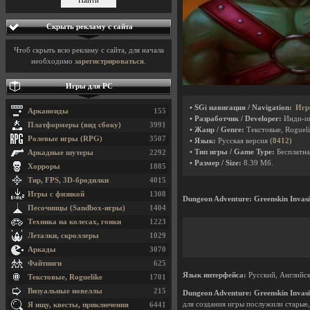
Скрыть рекламу с сайта
Чтоб скрыть всю рекламу с сайта, для начала
необходимо
зарегистрироваться
.
Игры для PC
• SGi навигация / Navigation:
Игр
Арканоиды
155
• Разработчик / Developer:
Инди-и
Платформеры (вид сбоку)
3991
• Жанр / Genre:
Текстовые, Roguel
Ролевые игры (RPG)
3507
• Язык:
Русская версия
(8412)
• Тип игры / Game Type:
Бесплатна
Аркадные шутеры
2292
• Размер / Size:
8.39 Мб.
Хорроры
1885
Тир, FPS, 3D-бродилки
4015
Игры с физикой
1308
Dungeon Adventure: Greenskin Invas
Песочницы (Sandbox-игры)
1404
Техника на колесах, гонки
1223
Леталки, скроллеры
1029
Аркады
3070
Файтинги
625
Язык интерфейса:
Русский, Английс
Текстовые, Roguelike
1701
Визуальные новеллы
215
Dungeon Adventure: Greenskin Invas
для создания игры послужили старые,
Я ищу, квесты, приключения
6441