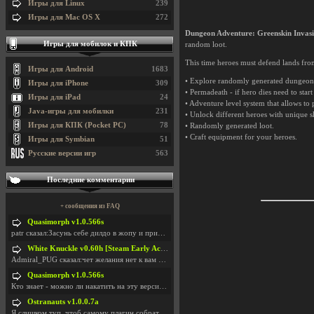
Игры для Linux
239
Игры для Mac OS X
272
Dungeon Adventure: Greenskin Invas
Игры для мобилок и КПК
random loot.
This time heroes must defend lands from G
Игры для Android
1683
• Explore randomly generated dungeon, 
Игры для iPhone
309
• Permadeath - if hero dies need to sta
Игры для iPad
24
• Adventure level system that allows to
Java-игры для мобилки
231
• Unlock different heroes with unique sk
Игры для КПК (Pocket PC)
78
• Randomly generated loot.
• Craft equipment for your heroes.
Игры для Symbian
51
Русские версии игр
563
Последние комментарии
+ сообщения из FAQ
Quasimorph v1.0.566s
patr сказал:Засунь себе дилдо в жопу и пришли фотк
White Knuckle v0.60h [Steam Early Access]
Admiral_PUG сказал:чет желания нет к вам сюда захо
Quasimorph v1.0.566s
Кто знает - можно ли накатить на эту версию моды?
Ostranauts v1.0.0.7a
Я слишком туп, чтоб самому плагин собрать. И что-т