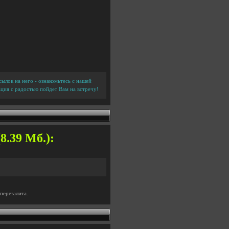
ылок на него - ознакомьтесь с нашей
ция с радостью пойдет Вам на встречу!
8.39 Мб.):
перезалита.