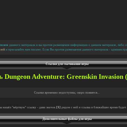
телем
данного материала и вы против размещения информации о данном материале, либо сс
лей
и присылайте нам письмо. Если Вы против размещения данного материала - администра
Ссылки для скачивания игры
 Dungeon Adventure: Greenskin Invasion (
Ссылки временно недоступны, скоро появятся...
ты нашёл "мёртвую" ссылку - дави значок
[X]
рядом с ней и ссылка в ближайшее время будет 
Дополнительные файлы для игры