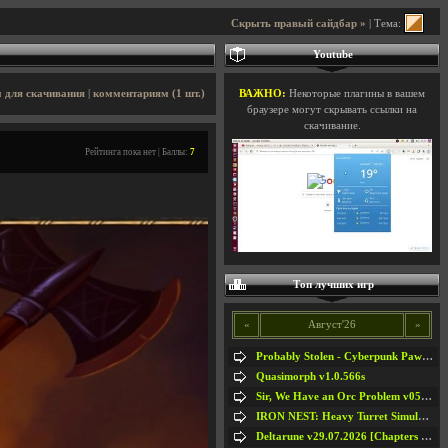
Скрыть правый сайдбар »
| Тема:
Youtube
 для скачивания
|
комментариям (1 шт.)
ВАЖНО:
Некоторые плагины в вашем
браузере могут скрывать ссылки на
скачивание.
Рейтинга пока нет | Баллы:
7
Топ лучших игр
«
Август'26
»
Probably Stolen - Cyberpunk Pawnshop Simulator v048c [Playtest]
Quasimorph v1.0.566s
Sir, We Have an Orc Problem v05.08.2026
IRON NEST: Heavy Turret Simulator v1.0a
Deltarune v29.07.2026 [Chapters 1-5] / + RUS [Chapters 1-5]