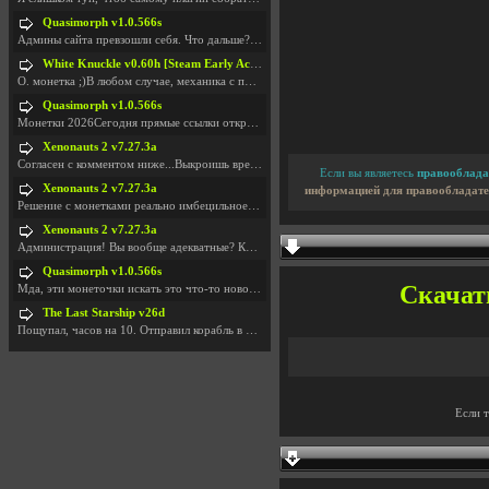
Quasimorph v1.0.566s
Админы сайта превзошли себя. Что дальше? Засунь се
White Knuckle v0.60h [Steam Early Access]
О. монетка ;)В любом случае, механика с поиском мо
Quasimorph v1.0.566s
Монетки 2026Сегодня прямые ссылки открываются посл
Xenonauts 2 v7.27.3a
Согласен с комментом ниже...Выкроишь время чтобы з
Если вы являетесь
правооблада
Xenonauts 2 v7.27.3a
информацией для правообладате
Решение с монетками реально имбецильное. Как сдела
Xenonauts 2 v7.27.3a
Администрация! Вы вообще адекватные? Какие монетки
Quasimorph v1.0.566s
Скачать
Мда, эти монеточки искать это что-то новое в сфере
The Last Starship v26d
Пощупал, часов на 10. Отправил корабль в другую Га
Если 