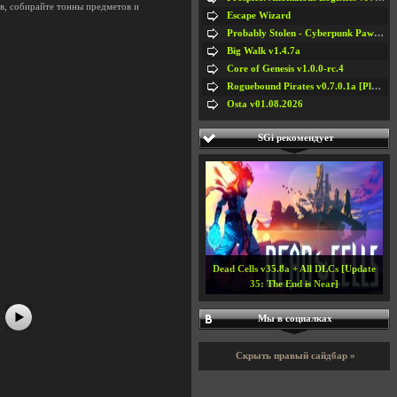
тв, собирайте тонны предметов и
Escape Wizard
Probably Stolen - Cyberpunk Pawnshop Simulator v048c [Playtest]
Big Walk v1.4.7a
Core of Genesis v1.0.0-rc.4
Roguebound Pirates v0.7.0.1a [Playtest]
Osta v01.08.2026
SGi рекомендует
#5
Dead Cells v35.8a + All DLCs [Update
35: The End is Near]
Мы в социалках
Скрыть правый сайдбар »