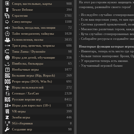
На этот раз героям нужно защищать з
Спорт, настольные, карты
988
сокровищ, развивайте своего героя!
Tower Defense
394
- Исследуйте случайно сгенерирован
Стратегии
3781
- Если ваш персонаж умер, то вам пр
Симуляторы
1188
- Система уровней приключений, позв
Змейки, поедалки, эволюция
72
- Множество различных героев, кажд
Тайм менеджмент, тайкуны
1020
- Кучи случайно сгенерированных вещ
- Собирайте ресурсы и создавайте эк
Головоломки, пазлы
3035
Три в ряд, цепочки, тетрисы
686
Некоторые функции которые игроки 
- Инвентарь, теперь есть место где х
Типа Zuma / Dynomite
98
- Больше типов экипировки: Броня, 
Игры для детей, обучающие
316
- У предметов теперь есть иконки.
Пинболы, бильярды
65
- Улучшенный игровой баланс
Необычные игры
1077
Большие игры (Rip, Repack)
269
Ретро-игры (DOS, Win 9x)
691
Игры пользователей
272
Сетевые / ХотСит
2320
Русские версии игр
8412
Игры для взрослых (18+)
130
VR-игры
399
Зомби игры
446
SGi-сборники
0
Создание игр
98