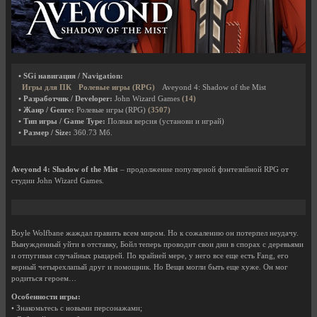
• SGi навигация / Navigation:
Игры для ПК
Ролевые игры (RPG)
Aveyond 4: Shadow of the Mist
• Разработчик / Developer:
John Wizard Games
(14)
• Жанр / Genre:
Ролевые игры (RPG)
(3507)
• Тип игры / Game Type:
Полная версия (установи и играй)
• Размер / Size:
360.73 Мб.
Aveyond 4: Shadow of the Mist
– продолжение популярной фэнтезийной RPG от
студии John Wizard Games.
Boyle Wolfbane жаждал править всем миром. Но к сожалению он потерпел неудачу.
Вынужденный уйти в отставку, Бойл теперь проводит свои дни в спорах с деревьями
и отпугивая случайных рыцарей. По крайней мере, у него все еще есть Fang, его
верный четырехлапый друг и помощник. Но Вещи могли быть еще хуже. Он мог
родиться героем…
Особенности игры:
• Знакомьтесь с новыми персонажами;