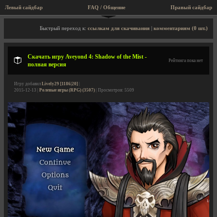
Левый сайдбар
FAQ / Общение
Правый сайдбар
Описание игры, скриншоты, видео
Быстрый переход к:
ссылкам для скачивания
|
комментариям (0 шт.)
Скачать игру Aveyond 4: Shadow of the Mist -
Рейтинга пока нет
полная версия
Игру добавил
Lively29 [1186|20]
|
2015-12-13 |
Ролевые игры (RPG) (3507)
| Просмотров: 5509