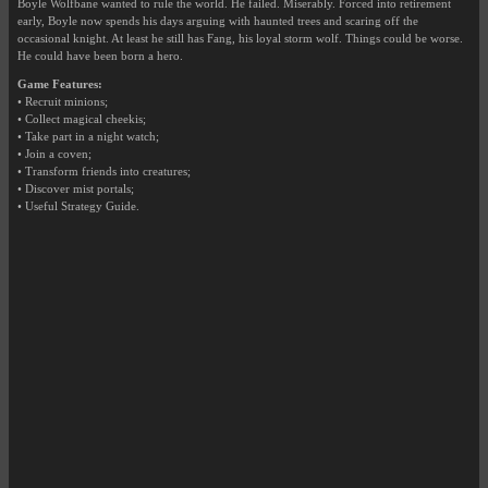
Boyle Wolfbane wanted to rule the world. He failed. Miserably. Forced into retirement
early, Boyle now spends his days arguing with haunted trees and scaring off the
occasional knight. At least he still has Fang, his loyal storm wolf. Things could be worse.
He could have been born a hero.
Game Features:
• Recruit minions;
• Collect magical cheekis;
• Take part in a night watch;
• Join a coven;
• Transform friends into creatures;
• Discover mist portals;
• Useful Strategy Guide.