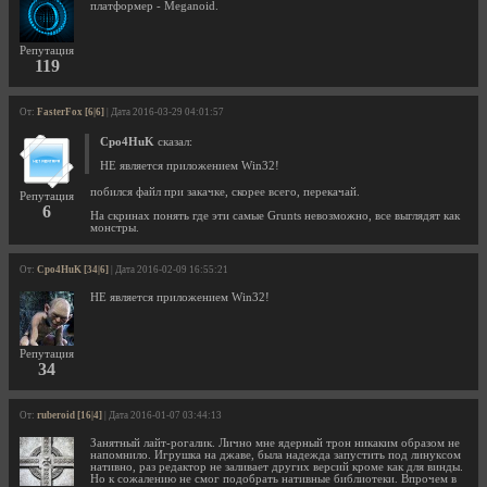
платформер - Meganoid.
Репутация
119
От:
FasterFox [6|6]
| Дата 2016-03-29 04:01:57
Cpo4HuK
сказал:
НЕ является приложением Win32!
побился файл при закачке, скорее всего, перекачай.
Репутация
6
На скринах понять где эти самые Grunts невозможно, все выглядят как
монстры.
От:
Cpo4HuK [34|6]
| Дата 2016-02-09 16:55:21
НЕ является приложением Win32!
Репутация
34
От:
ruberoid [16|4]
| Дата 2016-01-07 03:44:13
Занятный лайт-рогалик. Лично мне ядерный трон никаким образом не
напомнило. Игрушка на джаве, была надежда запустить под линуксом
нативно, раз редактор не заливает других версий кроме как для винды.
Но к сожалению не смог подобрать нативные библиотеки. Впрочем в