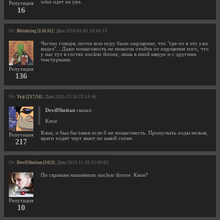
wine идет на ура.
Репутация
16
От:
Blitzkrieg [136|11]
| Дата 2016-01-01 19:44:15
Честно говоря, почти всю игру было ощущение, что "где-то я это уже
видел"... Даже пошаговость не помогла отойти от ощущения того, что
у нас тут в гостях nuclear throne, лишь в иной шкуре и с другими
текстурками.
Репутация
136
От:
Yoji [217|34]
| Дата 2015-12-16 22:54:46
DevilSheitan
сказал:
Клон
Клон, и был бы таков если б не пошаговость. Пропускать ходы нельзя,
Репутация
враги ходят черт знает по какой схеме.
217
От:
DevilSheitan [10|3]
| Дата 2015-11-26 15:00:03
По скринам напомнило nuclear throne. Клон?
Репутация
10