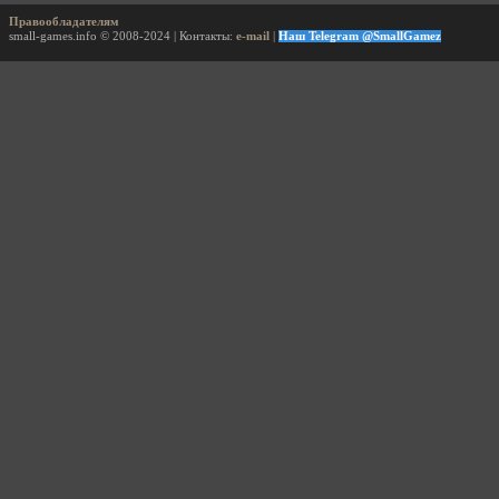
Правообладателям
small-games.info © 2008-2024 | Контакты:
e-mail
|
Наш Telegram @SmallGamez