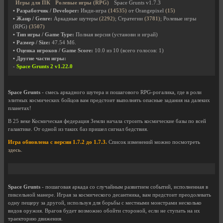
Игры для ПК
Ролевые игры (RPG)
Space Grunts v1.7.3
• Разработчик / Developer:
Инди-игра
(14535)
от Orangepixel
(15)
• Жанр / Genre:
Аркадные шутеры
(2292)
; Стратегии
(3781)
; Ролевые игры
(RPG)
(3507)
• Тип игры / Game Type:
Полная версия (установи и играй)
• Размер / Size:
47.54 Мб.
• Оценка игроков / Game Score:
10.0
из
10
(всего голосов:
1
)
• Другие части игры:
-
Space Grunts 2 v1.22.0
Space Grunts
- смесь аркадного шутера и пошагового RPG-рогалика, где в роли
элитных космических бойцов вам предстоит выполнять опасные задания на далеких
планетах!
В 25 веке Космическая федерация Земли начала строить космические базы по всей
галактике. От одной из таких баз пришел сигнал бедствия.
Игра обновлена с версии 1.7.2 до 1.7.3.
Список изменений можно посмотреть
здесь
.
Space Grunts
- пошаговая аркада со случайным развитием событий, исполненная в
пиксельной манере. Играя за космического десантника, вам предстоит преодолевать
одну пещеру за другой, используя для борьбы с местными монстрами несколько
видов оружия. Врагов будет возможно обойти стороной, если не ступать на их
траекторию движения.