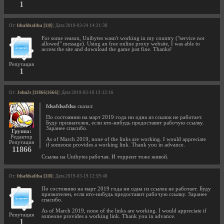
1
От:
fdsafdsafdsa [1|0]
| Дата 2019-03-24 14:21:38
For some reason, Unibytes wasn't working in my country ("service not
allowed" message). Using an free online proxy website, I was able to
access the site and download the game just fine. Thanks!
Репутация
1
От:
John2s [11866|1666]
| Дата 2019-03-19 13:12:16
fdsafdsafdsa
сказал:
По состоянию на март 2019 года ни одна из ссылок не работает.
Буду признателен, если кто-нибудь предоставит рабочую ссылку.
Заранее спасибо.
Группа:
Редактор
As of March 2019, none of the links are working. I would appreciate
Репутация
if someone provides a working link. Thank you in advance.
11866
Ссылка на Unibytes рабочая. И торрент тоже живой.
От:
fdsafdsafdsa [1|0]
| Дата 2019-03-19 12:59:48
По состоянию на март 2019 года ни одна из ссылок не работает. Буду
признателен, если кто-нибудь предоставит рабочую ссылку. Заранее
спасибо.
As of March 2019, none of the links are working. I would appreciate if
Репутация
someone provides a working link. Thank you in advance.
1