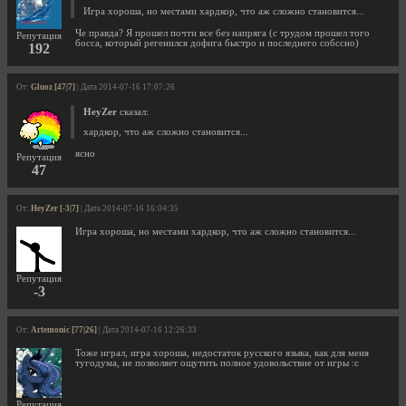
Игра хороша, но местами хардкор, что аж сложно становится...
Че правда? Я прошел почти все без напряга (с трудом прошел того
Репутация
босса, который регенился дофига быстро и последнего собссно)
192
От:
Gluoz [47|7]
| Дата 2014-07-16 17:07:26
HeyZer
сказал:
хардкор, что аж сложно становится...
ясно
Репутация
47
От:
HeyZer [-3|7]
| Дата 2014-07-16 16:04:35
Игра хороша, но местами хардкор, что аж сложно становится...
Репутация
-3
От:
Artemonic [77|26]
| Дата 2014-07-16 12:26:33
Тоже играл, игра хороша, недостаток русского языка, как для меня
тугодума, не позволяет ощутить полное удовольствие от игры :с
Репутация