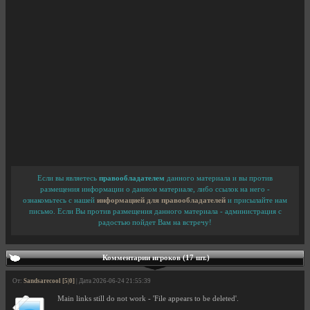
Если вы являетесь
правообладателем
данного материала и вы против
размещения информации о данном материале, либо ссылок на него -
ознакомьтесь с нашей
информацией для правообладателей
и присылайте нам
письмо. Если Вы против размещения данного материала - администрация с
радостью пойдет Вам на встречу!
Комментарии игроков (17 шт.)
От:
Sandsarecool [5|0]
| Дата 2026-06-24 21:55:39
Main links still do not work - 'File appears to be deleted'.