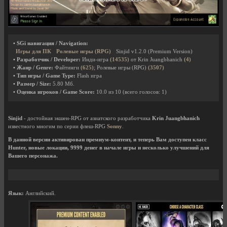
• SGi навигация / Navigation:
Игры для ПК
Ролевые игры (RPG)
Sinjid v1.2.0 (Premium Version)
• Разработчик / Developer:
Инди-игра
(14535)
от Krin Juangbhanich
(4)
• Жанр / Genre:
Файтинги
(625)
; Ролевые игры (RPG)
(3507)
• Тип игры / Game Type:
Flash игра
• Размер / Size:
5.80 Мб.
• Оценка игроков / Game Score:
10.0
из
10
(всего голосов:
1
)
Sinjid
- достойная экшен-RPG от азиатского разработчика
Krin Juangbhanich
известного многим по серии флеш-RPG
Sonny
.
В данной версии активирован премиум-контент, и теперь Вам доступен класс
Hunter, новые локации, 9999 денег в начале игры и несколько улучшений для
Вашего персонажа.
Язык:
Английский.