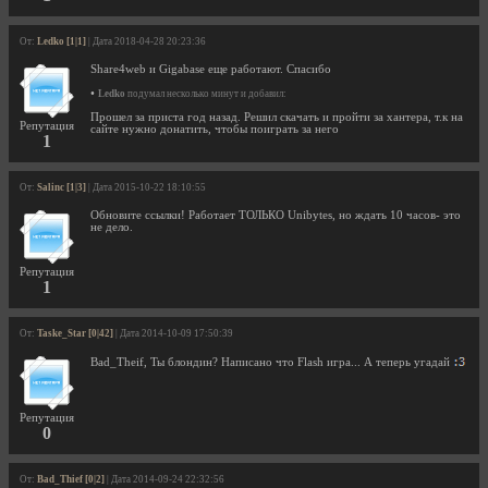
От:
Ledko [1|1]
| Дата 2018-04-28 20:23:36
Share4web и Gigabase еще работают. Спасибо
•
Ledko
подумал несколько минут и добавил:
Прошел за приста год назад. Решил скачать и пройти за хантера, т.к на
Репутация
сайте нужно донатить, чтобы поиграть за него
1
От:
Salinc [1|3]
| Дата 2015-10-22 18:10:55
Обновите ссылки! Работает ТОЛЬКО Unibytes, но ждать 10 часов- это
не дело.
Репутация
1
От:
Taske_Star [0|42]
| Дата 2014-10-09 17:50:39
Bad_Theif, Ты блондин? Написано что Flash игра... А теперь угадай
Репутация
0
От:
Bad_Thief [0|2]
| Дата 2014-09-24 22:32:56