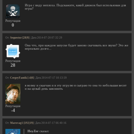
Игра с виду неплоха. Подскажите, какой движок был использован для
игры?
Репутация
0
От:
Sequestor [28|9]
| Дата 2014-07-20 07:32:29
Она что, при каждом запуске будет заново скачивать все звуки? Это же
нереально долго...
Репутация
28
От:
CergeyFantik [-4|0]
| Дата 2014-07-17 10:13:59
я возму и скаачаю и в эту игрулю я сыграю то она то небольшая весит
и на целый день завсинить
Репутация
-4
От:
Marovag1 [192|19]
| Дата 2014-07-17 06:40:16
HeyZer
сказал: