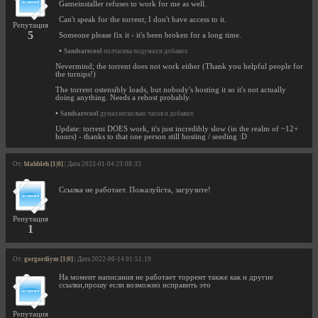
Gameinstaller refuses to work for me as well.
Can't speak for the torrent; I don't have access to it.
Репутация
5
Someone please fix it - it's been broken for a long time.
•
Sandsarecool
полчасика подумал и добавил:
Nevermind; the torrent does not work either (Thank you helpful people for
the turnips!)
The torrent ostensibly loads, but nobody's hosting it so it's not actually
doing anything. Needs a rehost probably.
•
Sandsarecool
думал несколько часов и добавил:
Update: torrent DOES work, it's just incredibly slow (in the realm of ~12+
hours) - thanks to that one person still hosting / seeding :D
От:
blahbleh [1|0]
| Дата 2023-01-04 23:08:33
Ссылка не работает. Пожалуйста, загрузите!
Репутация
1
От:
gorgordiym [1|0]
| Дата 2022-06-14 01:51:19
На момент написания не работает торрент также как и другие
ссылки,прошу если возможно исправить это
Репутация