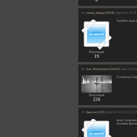
От:
roman_bugaga [19|18]
| Дата 2011-03-20
Залейте куда 
Репутация
19
От:
Yan_Martynchyk [226|147]
| Дата 2011-0
Согласен,я бы
Репутация
226
От:
Sparrow [1|23]
| Дата 2011-03-20 12:32:3
кому понрави
(полная фигн