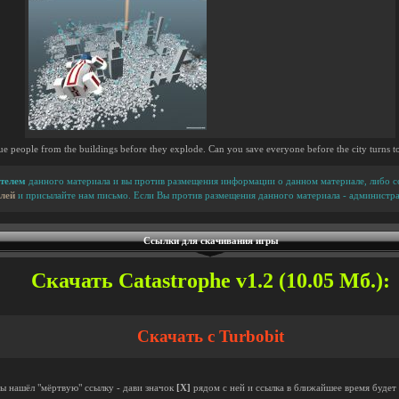
ue people from the buildings before they explode. Can you save everyone before the city turns t
телем
данного материала и вы против размещения информации о данном материале, либо сс
лей
и присылайте нам письмо. Если Вы против размещения данного материала - администра
Ссылки для скачивания игры
Скачать Catastrophe v1.2 (10.05 Мб.):
Скачать с Turbobit
ты нашёл "мёртвую" ссылку - дави значок
[X]
рядом с ней и ссылка в ближайшее время будет 