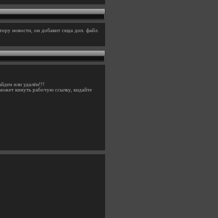
тору новости, он добавит сюда доп. файл.
айден или удалён!!!
ь может кинуть рабочую ссылку, кидайте