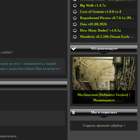
Big Walk v1.4.7a
Core of Genesis v1.0.0-rc.4
Roguebound Pirates v0.7.0.1a [Playtest]
Osta v01.08.2026
How Many Dudes? v1.0.5a
Wonderia v0.5.10b [Steam Early Access]
SGi рекомендует
o rubble?
ылок на него - ознакомьтесь с нашей
ция с радостью пойдет Вам на встречу!
Machinarium [Definitive Version] /
Машинариум
Мы в социалках
Скрыть правый сайдбар »
перезалита.