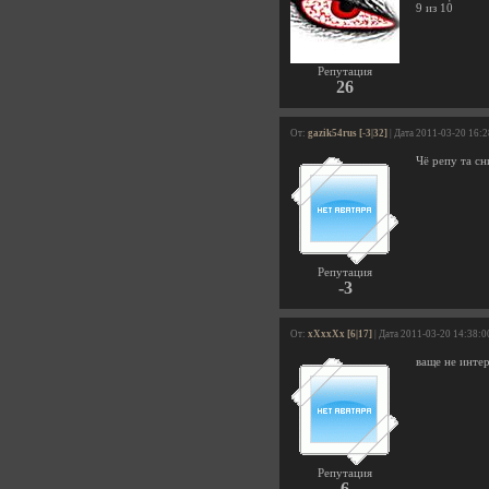
9 из 10
Репутация
26
От:
gazik54rus [-3|32]
| Дата 2011-03-20 16:
Чё репу та с
Репутация
-3
От:
xXxxXx [6|17]
| Дата 2011-03-20 14:38:0
ваще не интер
Репутация
6