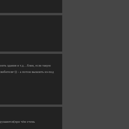
ть здания и т.д....блин, если такую
 любителя=)) - а потом вылазить из-под
азрушаются(при чём очень