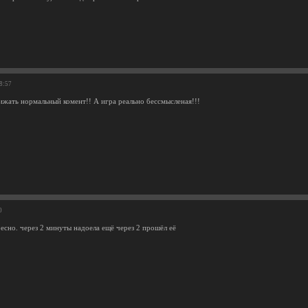
28:57
нижать нормальный комент!! А игра реально бессмысленая!!!
0
есно. через 2 минуты надоела ещё через 2 прошёл её