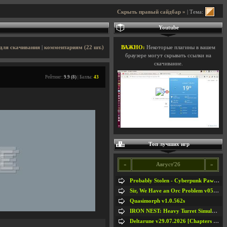
Скрыть правый сайдбар »
| Тема:
Youtube
для скачивания
|
комментариям (22 шт.)
ВАЖНО:
Некоторые плагины в вашем
браузере могут скрывать ссылки на
скачивание.
Рейтинг:
9.9 (8)
| Баллы:
43
Топ лучших игр
«
Август'26
»
Probably Stolen - Cyberpunk Pawnshop Simulator v048c [Playtest]
Sir, We Have an Orc Problem v05.08.2026
Quasimorph v1.0.562s
IRON NEST: Heavy Turret Simulator v1.0a
Deltarune v29.07.2026 [Chapters 1-5] / + RUS [Chapters 1-5]