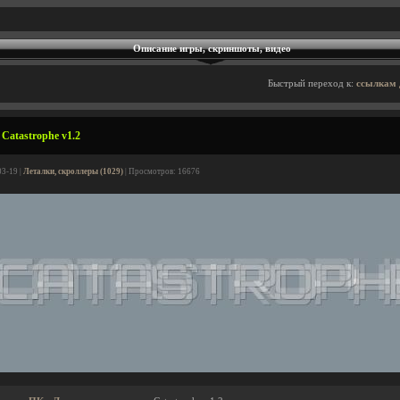
Описание игры, скриншоты, видео
Быстрый переход к:
ссылкам 
Catastrophe v1.2
03-19 |
Леталки, скроллеры (1029)
| Просмотров: 16676