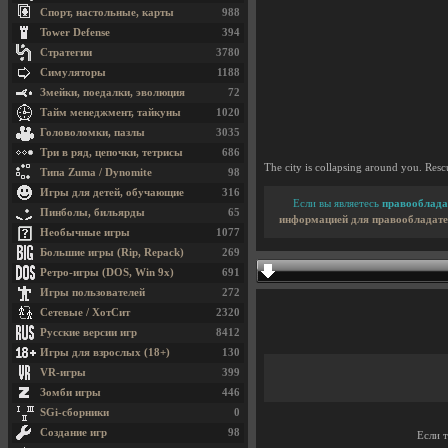
Спорт, настольные, карты
988
Tower Defense
394
Стратегии
3780
Симуляторы
1188
Змейки, поедалки, эволюция
72
Тайм менеджмент, тайкуны
1020
Головоломки, пазлы
3035
Три в ряд, цепочки, тетрисы
686
The city is collapsing around you. Resc
Типа Zuma / Dynomite
98
Игры для детей, обучающие
316
Если вы являетесь
правооблада
Пинболы, бильярды
65
информацией для правообладате
Необычные игры
1077
Большие игры (Rip, Repack)
269
Ретро-игры (DOS, Win 9x)
691
Игры пользователей
272
Сетевые / ХотСит
2320
Русские версии игр
8412
Игры для взрослых (18+)
130
VR-игры
399
Зомби игры
446
SGi-сборники
0
Создание игр
98
Если 