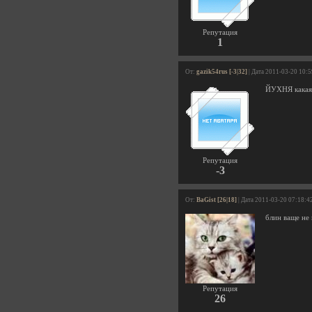
Репутация
1
От:
gazik54rus [-3|32]
| Дата 2011-03-20 10:
ЙУХНЯ какая
Репутация
-3
От:
BaGist [26|18]
| Дата 2011-03-20 07:18:4
блин ваще не 
Репутация
26