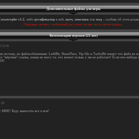
Дополнительные файлы для игры
Catastrophe v1.2
, либо
русификатор
к ней,
патч
,
левелпак
или
мод
- сообщи об этом редак
Отправка личных сообщений доступна только после регистрации.
Комментарии игроков (22 шт.)
9:23:00
аю почему, но файлообменники: LetItBit, ShareFlare, Vip-file и TurboBit пишут что файл не н
то "мёртвая" ссылка, никак не могу т.к. ето может только у мя не работает! Если кто-нибуд
ТА!
6:38
 МНЕ! Буду выносить все и вся!