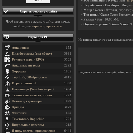
• SGi навигация / Navigation:
Игр
• Разработчик / Developer:
Инди-и
• Жанр / Genre:
Леталки, скроллер
Скрыть рекламу с сайта
• Тип игры / Game Type:
Бесплатна
• Размер / Size:
10.05 Мб.
Чтоб скрыть всю рекламу с сайта, для начала
• Оценка игроков / Game Score:
9.
необходимо
зарегистрироваться
.
Игры для PC
На ваших глазах город разваливается 
Арканоиды
155
Платформеры (вид сбоку)
3991
Ролевые игры (RPG)
3505
Аркадные шутеры
2292
Хорроры
1885
Вы должны спасать людей, забирая их
Тир, FPS, 3D-бродилки
4015
Игры с физикой
1308
Песочницы (Sandbox-игры)
1404
Техника на колесах, гонки
1223
Леталки, скроллеры
1029
Аркады
3070
Файтинги
625
Текстовые, Roguelike
1701
Визуальные новеллы
215
Я ищу, квесты, приключения
6441