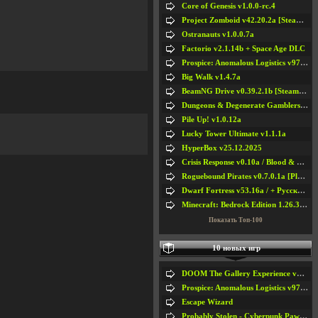
Core of Genesis v1.0.0-rc.4
Project Zomboid v42.20.2a [Steam Early Access]
Ostranauts v1.0.0.7a
Factorio v2.1.14b + Space Age DLC
Prospice: Anomalous Logistics v97 [Playtest]
Big Walk v1.4.7a
BeamNG Drive v0.39.2.1b [Steam Early Access]
Dungeons & Degenerate Gamblers v2.0.2a
Pile Up! v1.0.12a
Lucky Tower Ultimate v1.1.1a
HyperBox v25.12.2025
Crisis Response v0.10a / Blood & Bullet
Roguebound Pirates v0.7.0.1a [Playtest]
Dwarf Fortress v53.16a / + Русская Версия v50.12a
Minecraft: Bedrock Edition 1.26.33.1a / + TLauncher v2.89
Показать Топ-100
10 новых игр
DOOM The Gallery Experience v1.4.2
Prospice: Anomalous Logistics v97 [Playtest]
Escape Wizard
Probably Stolen - Cyberpunk Pawnshop Simulator v048c [Playtest]