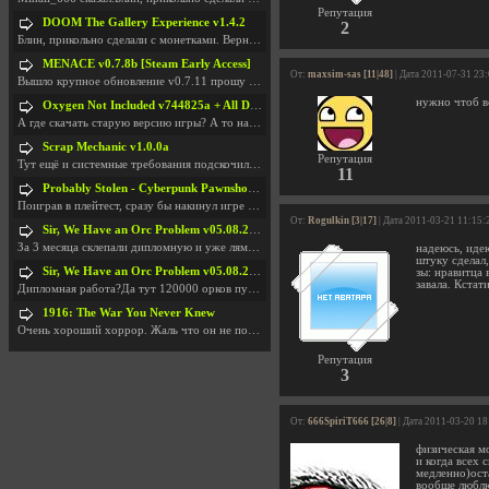
Репутация
DOOM The Gallery Experience v1.4.2
2
Блин, прикольно сделали с монетками. Вернулся в св
MENACE v0.7.8b [Steam Early Access]
От:
maxsim-sas [11|48]
| Дата 2011-07-31 23
Вышло крупное обновление v0.7.11 прошу обновить
нужно чтоб вс
Oxygen Not Included v744825a + All DLC
А где скачать старую версию игры? А то на новой но
Scrap Mechanic v1.0.0a
Репутация
Тут ещё и системные требования подскочили. Если не
11
Probably Stolen - Cyberpunk Pawnshop Simulator v048c [Playtest]
Поиграв в плейтест, сразу бы накинул игре наивысши
От:
Rogulkin [3|17]
| Дата 2011-03-21 11:15:
Sir, We Have an Orc Problem v05.08.2026
За 3 месяца склепали дипломную и уже лям двести ба
надеюсь, идею
штуку сделал,
Sir, We Have an Orc Problem v05.08.2026
зы: нравитца 
завала. Кста
Дипломная работа?Да тут 120000 орков путь выбирают
1916: The War You Never Knew
Очень хороший хоррор. Жаль что он не получил должн
Репутация
3
От:
666SpiriT666 [26|8]
| Дата 2011-03-20 18
физическая м
и когда всех 
медленно)ост
вообще люблю