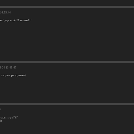
 14:35:44
нибудь ещё!!! плииз!!!
3-20 13:45:47
 скорее разрушал)
7
лась игра???
я)