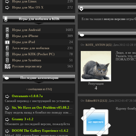
Игры для Linux
239
Игры для Mac OS X
272
Игры для мобилок и КПК
Если ты нашел
новую версию
игры
Игры для Android
1683
Игры для iPhone
309
Игры для iPad
24
От:
KOTE_ANTON [4|5]
| Дата 2012-12-28 1
Java-игры для мобилки
231
Люди, я не зн
Игры для КПК (Pocket PC)
78
Указать что е
ПОЖАЛУЙС
Игры для Symbian
51
Русские версии игр
563
Последние комментарии
Репутация
4
+ сообщения из FAQ
Ostranauts v1.0.0.7a
Свежий перевод с инструкцией по установкеhttps://g
От:
EditorRUS [2|12]
| Дата 2012-01-07 20:5
Sir, We Have an Orc Problem v05.08.2026
Ядрену бомбу
Пару недель назад я бомбил по поводу изменения мин
Granny 3 v1.2
Обновите до последней версии, пожалуйста
DOOM The Gallery Experience v1.4.2
Mihail_666 сказал:Блин, прикольно сделали с монетк