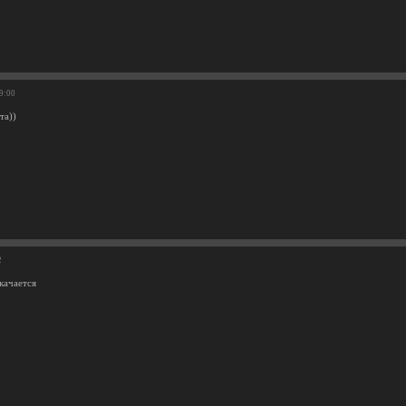
59:00
та))
2
качается