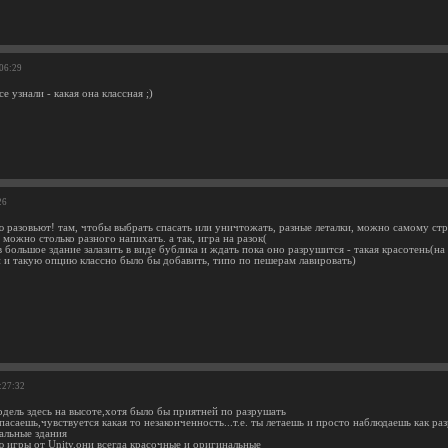
:06:29
е узнали - какая она классная ;)
26
 разовьют! там, чтобы выбрать спасать или уничтожать, разные леталки, можно самому строи
 можно столько разного напихать. а так, игра на разок(
в большое здание залазить в виде бублика и ждать пока оно разрушится - такая красотень(на
ти и такую опцию классно было бы добавить, типо по пешерам лавировать)
:27:32
одель здесь на высоте,хотя было бы приятней по разрушать
спасаешь,чувствуется какая то незаконченность...т.е. ты летаешь и просто наблюдаешь как р
альные здания
 игры от Unity,они всегда красочные и оригинальные