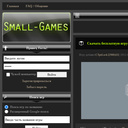
Главная
FAQ / Общение
Скачать бесплатную игру 
Привет, Гость!
Игру добавил
CTpeLock [2980|43]
| 2011-
Чужой компьютер
Зарегистрироваться
Забыл пароль
Поиск игр
Поиск игр по названию
Расширенный Google-поиск