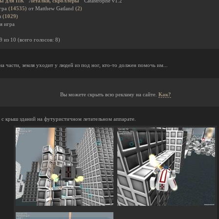
ы для ПК
Леталки, скроллеры
Catastrophe v1.2
гра
(14535)
от Matthew Gatland
(2)
ы
(1029)
я игра
9
из
10
(всего голосов:
8
)
на части, земля уходит у людей из под ног, кто-то должен помочь им...
Вы можете скрыть всю рекламу на сайте.
Как?
 с крыш зданий на футуристичном летательном аппарате.