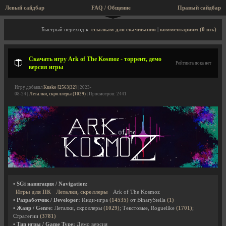
Левый сайдбар
FAQ / Общение
Правый сайдбар
Описание игры, торрент, скриншоты, видео
Быстрый переход к:
ссылкам для скачивания
|
комментариям (0 шт.)
Скачать игру Ark of The Kosmoz - торрент, демо
Рейтинга пока нет
версия игры
Игру добавил
Kusko [2563|32]
| 2023-
08-24 |
Леталки, скроллеры (1029)
| Просмотров: 2441
• SGi навигация / Navigation:
Игры для ПК
Леталки, скроллеры
Ark of The Kosmoz
• Разработчик / Developer:
Инди-игра
(14535)
от BinaryStella
(1)
• Жанр / Genre:
Леталки, скроллеры
(1029)
; Текстовые, Roguelike
(1701)
;
Стратегии
(3781)
• Тип игры / Game Type:
Демо версия