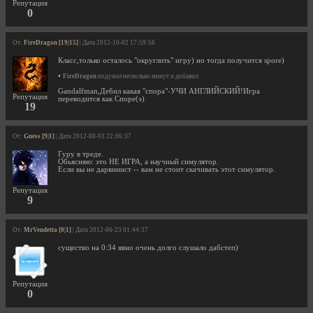
Репутация
0
От:
FireDragon [19|15]
| Дата 2012-10-02 17:59:56
Класс,только осталось "округлить" игру) но тогда получится spore)
•
FireDragon
подумал несколько минут и добавил:
Gandalfman,Дебил какая "спора"-УЧИ АНГЛИЙСКИЙ!Игра
Репутация
переводится как Споре(э)
19
От:
Gness [9|1]
| Дата 2012-08-03 22:06:37
Гуру в треде.
Обьясняю: это НЕ ИГРА, а научный симулятор.
Если вы не дарвинист -- вам не стоит скачивать этот симулятор.
Репутация
9
От:
MrVendetta [0|1]
| Дата 2012-06-23 01:44:37
существо на 0:34 явно очень долго слушало дабстеп)
Репутация
0