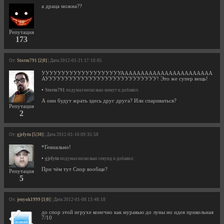
а драца можна??
Репутация
173
От:
Storm791 [2|0]
| Дата 2012-01-21 17:10:05
УУУУУУУУУУУУУУУУУУУУААААААААААААААААААААААА
АУУУУУУУУУУУУУУУУУУУУУУУУУУУУ! Это же супер вещь!
•
Storm791
подумал несколько минут и добавил:
А они будут жрать здесь друг друга? Или спариваться?
Репутация
2
От:
gjrfytn [5|30]
| Дата 2012-01-10 09:35:58
*Гениально!
•
gjrfytn
подумал несколько секунд и добавил:
При чём тут Спор вообще?
Репутация
5
От:
jenyok1999 [1|0]
| Дата 2012-01-08 13:48:18
до спор этой игрухе конечно как муравью до луны но идея прикольная
7/10