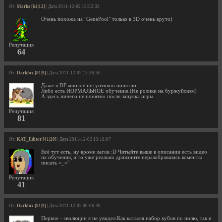
От:
Marks [64|12]
| Дата 2011-12-02 15:52:32
Очень похожа на "GenePool" только в 3D очень круто)
Репутация
64
От:
Darkfox [81|9]
| Дата 2011-12-02 13:36:50
Даже в DF многое интуитивно понятно.
Либо есть НОРМАЛЬНОЕ обучение.(Не ролики на буржуйском)
А здесь ничего не понятно после запуска игры.
Репутация
81
От:
KAT_Editor [41|20]
| Дата 2011-12-02 13:18:07
Всё тут есть, ну кроме лагов :D Читыйте выше в описании есть видео
на обучения, а то уже реально драконите неразобравшись коменты
писать =_="
Репутация
41
От:
Darkfox [81|9]
| Дата 2011-12-02 09:06:48
Первое - эволюции я не увидел.Как катался набор кубов по полю, так и