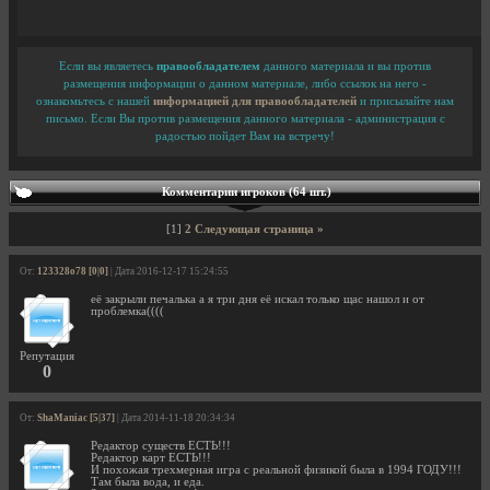
Если вы являетесь
правообладателем
данного материала и вы против
размещения информации о данном материале, либо ссылок на него -
ознакомьтесь с нашей
информацией для правообладателей
и присылайте нам
письмо. Если Вы против размещения данного материала - администрация с
радостью пойдет Вам на встречу!
Комментарии игроков (64 шт.)
[1]
2
Следующая страница »
От:
123328o78 [0|0]
| Дата 2016-12-17 15:24:55
её закрыли печалька а я три дня её искал только щас нашол и от
проблемка((((
Репутация
0
От:
ShaManiac [5|37]
| Дата 2014-11-18 20:34:34
Редактор существ ЕСТЬ!!!
Редактор карт ЕСТЬ!!!
И похожая трехмерная игра с реальной физикой была в 1994 ГОДУ!!!
Там была вода, и еда.