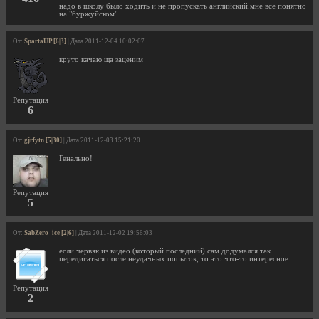
надо в школу было ходить и не пропускать английский.мне все понятно
на "буржуйском".
От:
SpartaUP [6|3]
| Дата 2011-12-04 10:02:07
круто качаю ща заценим
Репутация
6
От:
gjrfytn [5|30]
| Дата 2011-12-03 15:21:20
Генально!
Репутация
5
От:
SabZero_ice [2|6]
| Дата 2011-12-02 19:56:03
если червяк из видео (который последний) сам додумался так
передигаться после неудачных попыток, то это что-то интересное
Репутация
2