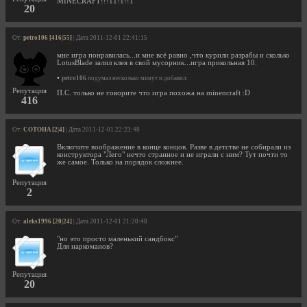
MINECRAFT!!!11!1!!1
20
От:
petro106 [416|55]
| Дата 2011-12-01 22:41:15
мне игра понравилась...и мне всё равно ,что курили разрабы и сколько
LotusBlade залил клея в свой мусорник...игра прикольная 10.
•
petro106
подумал несколько минут и добавил:
Репутация
П.С. только не говорите что игра похожа на minencraft :D
416
От:
COTOHA [2|4]
| Дата 2011-12-01 22:23:48
Включите воображение в конце концов. Разве в детстве не собирали из
конструктора "Лего" нечто странное и не играли с ним? Тут почти то
же самое. Только на порядок сложнее.
Репутация
2
От:
aleks1996 [20|24]
| Дата 2011-12-01 21:20:48
"но это просто маленький сандбокс"
Для наркоманов?
Репутация
20