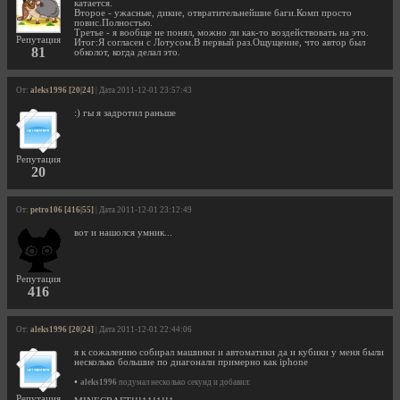
катается.
Второе - ужасные, дикие, отвратительнейшие баги.Комп просто
повис.Полностью.
Третье - я вообще не понял, можно ли как-то воздействовать на это.
Репутация
Итог:Я согласен с Лотусом.В первый раз.Ощущение, что автор был
81
обколот, когда делал это.
От:
aleks1996 [20|24]
| Дата 2011-12-01 23:57:43
:) гы я задротил раньше
Репутация
20
От:
petro106 [416|55]
| Дата 2011-12-01 23:12:49
вот и нашолся умник...
Репутация
416
От:
aleks1996 [20|24]
| Дата 2011-12-01 22:44:06
я к сожалению собирал машинки и автоматики да и кубики у меня были
несколько большие по диагонали примерно как iphone
•
aleks1996
подумал несколько секунд и добавил:
Репутация