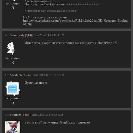
Здесь еды воды нет!
Репутация
Но исскуственный интеллект ++++++++++++++++++
5
•
ShaManiac
полчасика подумал и добавил:
Не битая ссыль для скачивания
http://www.mediafire.com/download/s71k1ri6xo28qri/3D_Creature_Evoluti
on.zip
От:
SteamLealy [3|10]
| Дата 2014-11-02 19:43:28
Интересно ,я один нех*я не понял как скачивать с ShareFlare ???
Репутация
3
От:
ShaManiac [5|37]
| Дата 2014-10-29 18:57:50
Отличная прога
Репутация
5
От:
alcatraz313 [4|3]
| Дата 2013-08-14 09:06:29
я один в той игре Английский язык понимаю?