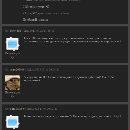
Alisa_567
подумал несколько минут и добавил:
0:53 танец утят
•
Alisa_567
думал около часа и добавил:
Долбаный инглиш
От:
Jeferi [0|0]
| Дата 2013-07-25 11:39:42
На 7 х86 не запускается,игра устанавливается,но при попытке
запустить игру на долю секунды открывается командная строка и всё.
Репутация
0
От:
contr2000 [0|1]
| Дата 2013-05-11 20:08:21
"существо на 0:34 явно очень долго слушало дабстеп)" На 00:50
прикольней
Репутация
0
От:
Parasha [0|0]
| Дата 2012-11-04 00:42:33
Блин, как там создать организм??? Весь вечер сидел, не понял... О_О