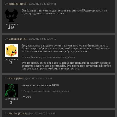
От:
petro106 [416|55]
| Дата 2012-05-20 10:49:41
Gandalfman , ты хоть видео-туториалы смотрел?Редактор есть и не
надо придумывать всякую охинею.
Репутация
416
От:
Gandalfman [3|4]
| Дата 2012-02-26 02:10:12
Зря, зря вы все ожидаете от этой штуки чего-то необыкновенного...
Если ты щас собрался качать это, необращая внимания на мой комент,
то ты точно вспомнишь меня когда буш удалять это...
•
Gandalfman
подумал несколько минут и добавил:
Репутация
3
Это не спора, здесь нет размножения, нет популяции, редактирования
существа и какого либо геймплейя. Это прога про естественный отбор
(скорее даже просто отбор), и только про это.
От:
Pastyt [3|106]
| Дата 2012-02-11 01:52:38
долго копаться не надо 10/10
•
Pastyt
подумал несколько секунд и добавил:
ну 9/10
Репутация
3
От:
Mr_Ass [173|95]
| Дата 2012-02-07 21:43:33