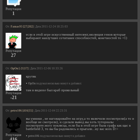
Репутация
1
От:
Famas93 [27|282]
| Дата 2011-12-24 18:25:03
если в этой игре искусственный интелект,эволюция генов которые
выбирают наилучшее сочитанее способностей, конечностей то +1)
Репутация
27
От:
OpOn [-21|17]
| Дата 2011-12-06 10:33:26
крутяк
•
OpOn
подумал несколько минут и добавил:
там в видюхе был краб прикольный
Репутация
-21
От:
petro106 [416|55]
| Дата 2011-12-04 22:23:31
вы умники , не наговаривайте на игру,а то включили посмотрели(а то и
вообще не смотрели), и сделали вывод.вы хоть туториалы
посмотрите.могу поклясца, если бы в этой игре была графа как щас в
battlefield 3, то вы бы радовались и прыгали...ну вас всех D:<
Репутация
•
petro106
подумал несколько минут и добавил:
416