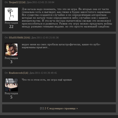
От:
Trojan32 [22|4]
| Дата 2011-12-01 21:10:04
Для начала надо понимать, что это не игра. Во вторых она от части
гениальна хоть и выглядит, как глюки в будни завсегтатого наркомана.
Все существа создаются случайно и по определённым алгоритмам
которые по началу тоже определяются либо случайно или с нашего
вмешательства. И эта куча мусора пытается(на сколько это возможно)
Репутация
приспособиться и развиться. Развив эту игру можно придумать войны
22
между разными генными видами. но это просто маленький сандбокс
От:
IIIaIIIJIbIK [3|16]
| Дата 2011-12-01 21:01:36
видео меня на смех пробила катастрофически, какие-то кубо-
наркоманы прыгают...
Репутация
3
От:
Realistovech [5|4]
| Дата 2011-12-01 20:49:45
Что-то в этом есть, но игра ещё кривая
Репутация
5
[1]
2
Следующая страница »