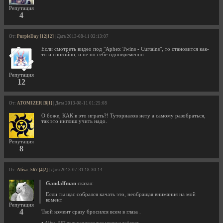
Репутация
4
От:
PurpleDay [12|12]
| Дата 2013-08-11 02:13:07
Если смотреть видео под "Aphex Twins - Curtains", то становится как-
то и спокойно, и не по себе одновременно.
Репутация
12
От:
ATOMIZER [8|1]
| Дата 2013-08-11 01:25:08
О боже, КАК в это играть?! Туториалов нету а самому разобраться,
так это инглиш учить надо.
Репутация
8
От:
Alisa_567 [4|2]
| Дата 2013-07-31 18:30:14
Gandalfman
сказал:
Если ты щас собрался качать это, необращая внимания на мой
комент
Репутация
4
Твой комент сразу бросился всем в глаза .
•