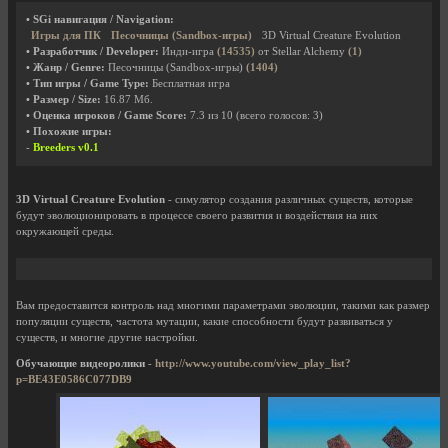
• SGi навигация / Navigation:
Игры для ПК
Песочницы (Sandbox-игры)
3D Virtual Creature Evolution
• Разработчик / Developer:
Инди-игра
(14535)
от Stellar Alchemy
(1)
• Жанр / Genre:
Песочницы (Sandbox-игры)
(1404)
• Тип игры / Game Type:
Бесплатная игра
• Размер / Size:
16.87 Мб.
• Оценка игроков / Game Score:
7.3
из
10
(всего голосов:
3
)
• Похожие игры:
-
Breeders v0.1
3D Virtual Creature Evolution
- симулятор создания различных существ, которые
будут эволюционировать в процессе своего развития и воздействия на них
окружающей среды.
Вам предоставится контроль над многими параметрами эволюции, такими как размер
популяции существ, частота мутации, какие способности будут развиваться у
существ, и многие другие настройки.
Обучающие видеоролики
-
http://www.youtube.com/view_play_list?
p=BE43E0586C077DB9