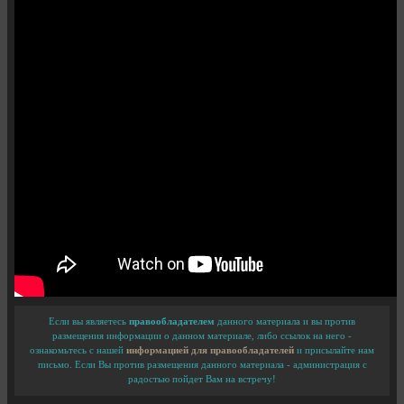
Если вы являетесь
правообладателем
данного материала и вы против
размещения информации о данном материале, либо ссылок на него -
ознакомьтесь с нашей
информацией для правообладателей
и присылайте нам
письмо. Если Вы против размещения данного материала - администрация с
радостью пойдет Вам на встречу!