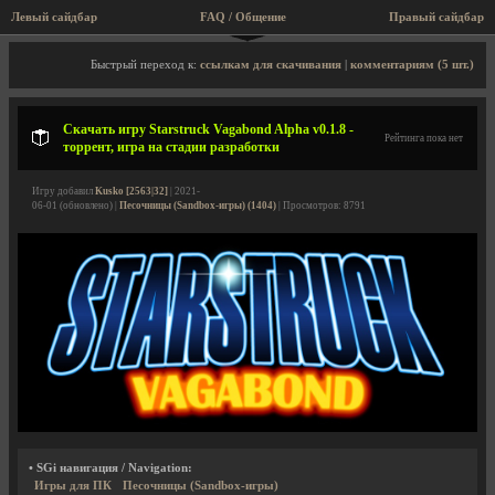
Левый сайдбар
FAQ / Общение
Правый сайдбар
Описание игры, торрент, скриншоты, видео
Быстрый переход к:
ссылкам для скачивания
|
комментариям (5 шт.)
Скачать игру Starstruck Vagabond Alpha v0.1.8 -
Рейтинга пока нет
торрент, игра на стадии разработки
Игру добавил
Kusko [2563|32]
| 2021-
06-01 (обновлено) |
Песочницы (Sandbox-игры) (1404)
| Просмотров: 8791
• SGi навигация / Navigation:
Игры для ПК
Песочницы (Sandbox-игры)