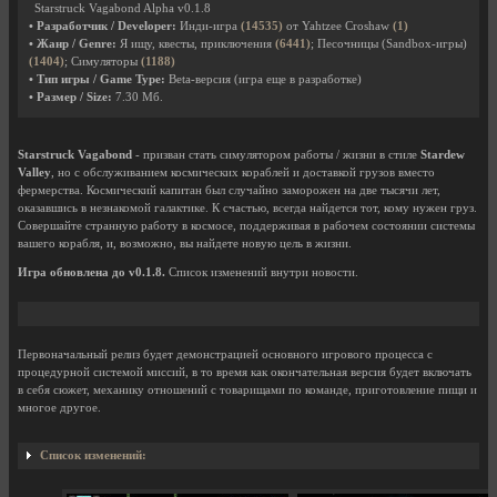
Starstruck Vagabond Alpha v0.1.8
• Разработчик / Developer:
Инди-игра
(14535)
от Yahtzee Croshaw
(1)
• Жанр / Genre:
Я ищу, квесты, приключения
(6441)
; Песочницы (Sandbox-игры)
(1404)
; Симуляторы
(1188)
• Тип игры / Game Type:
Beta-версия (игра еще в разработке)
• Размер / Size:
7.30 Мб.
Starstruck Vagabond
- призван стать симулятором работы / жизни в стиле
Stardew
Valley
, но с обслуживанием космических кораблей и доставкой грузов вместо
фермерства. Космический капитан был случайно заморожен на две тысячи лет,
оказавшись в незнакомой галактике. К счастью, всегда найдется тот, кому нужен груз.
Совершайте странную работу в космосе, поддерживая в рабочем состоянии системы
вашего корабля, и, возможно, вы найдете новую цель в жизни.
Игра обновлена до v0.1.8.
Список изменений внутри новости.
Первоначальный релиз будет демонстрацией основного игрового процесса с
процедурной системой миссий, в то время как окончательная версия будет включать
в себя сюжет, механику отношений с товарищами по команде, приготовление пищи и
многое другое.
Список изменений: