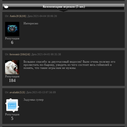
Комментарии игроков (5 шт.)
От:
Antis28 [6|10]
| Дата 2021-04-04 18:06:20
Интересно
Репутация
6
От:
forosmir [184|24]
| Дата 2021-04-01 00:35:38
Большое спасибо за двухчасовый видосик! Было очень полезно его
пролистать по-бырику, увидеть из чего состоит весь геймплей и
понять, что такие игры нам не нужны.
Репутация
184
От:
avalakh [5|3]
| Дата 2021-03-13 07:56:09
Задумка супер
Репутация
5