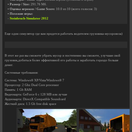
• Размер / Size:
291.76 Мб.
• Оценка игроков / Game Score:
10.0
из
10
(всего голосов:
3
)
• Похожие игры:
-
Steinbruch-Simulator 2012
Еще один симулятор где вам придется работать водителем грузовика-мусоровоза)
В этот же раз вы сможете убрать мусор и постепенно вы сможете, улучшая свой
грузовик,добиться более эффективной его работы и заработать гораздо больше
денег.
Системные требования:
Система: Windows® XP/Vista/Windows® 7
Процессор: 2 Ghz Dual Core processor
Память: 1 Gb RAM
Видеокарта: GeForce 6 с 128 MB или лучше
Аудиокарта: DirectX Compatible Soundcard
Жесткий диск: 1.5 Gb free disk space