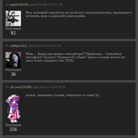
От:
pugal0 [82|50]
| Дата 2012-08-10 11:57:36
Жду немецкий симулятор мускулистого водопроводчика, пришедшего
починить кран к одинокой домохозяйке.
Репутация
82
От:
chillup [36|5]
| Дата 2010-12-15 19:05:39
Ммм.... Какие еще можно симуляторы?? Например... Симулятор
светофора? Туалета? Одноногой собаки? Даже в голову ничего не
лезет более страшное чем ЭТО((
Репутация
36
От:
Ra-Said [256|98]
| Дата 2010-12-15 09:19:56
ахахах, маленькие головы, свирепень-то какая )))
Репутация
256