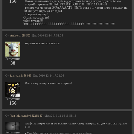
156
Новая возможнасть,засядб в мусорном бачке,а когда другой бомж
аткроИт крышку!!!НАПУГАЙ ИВО!!11!!!!!!!1111АДИН
теперь ты можешь ЖРАААААТЬ!!!!(Проста в 1 части игрок сдыхал на
10 минуте игры ат голада)
Прадавай мусар!
Стань мусарарам!
убей мусар!!!
ФФСССЁЁЁЁЁЁЁЁЁЁЁЁЁЁЁЁЁЁЁЁЁЁЁ!!!!!!!!!!!!!!!!!!!!!!!!!!!
От:
Andreich [38|50]
| Дата 2010-12-14 17:51:26
маразм все не кончается
Репутация
38
От:
fazi-vazi [156|93]
| Дата 2010-12-14 17:21:26
Или симулятор жизни вахтерши!
Репутация
156
От:
Yan_Martynchyk [226|147]
| Дата 2010-12-14 16:58:13
графика норм как и во всяких таких симуляторах но до чего же тупые
они
Репутация
•
Yan_Martynchyk
подумал несколько секунд и добавил: