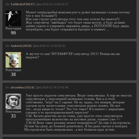
От:
XaHKoKeP [90|37]
| Дата 2010-12-15 04:55:17
Может они(разрабы) комплексуют и делют маленькие головы потому
что у них большие?)
Или они строят симуляторы того чем они хотели бы занятся?)
Жду симулятор "швейцара" это будет тааак весело, я буду целыми
днями сидеть и открывать закрывать дверь, а ПОТОООМ буду дверь
Репутация
апгрейдить, она будет открыватся быстрее и плавнее....
90
От:
Andreich [38|50]
| Дата 2010-12-15 03:05:03
А звучит-то как! МУЛАБФУХР симулятор 2011! Немцы вы шо
творите?
Репутация
38
От:
alexan8usa [35|14]
| Дата 2010-12-14 22:42:40
Уже просто надоели симуляторы. Везде симуляторы. А еще во многих
симуляторах у персонажей маленькие головы. Как и в этой,
собственно, "игре" на 2 скрине. Не ну ладно, тех немцев, которые
сделали кучу малоголовых симуляторов можно понять. Но вот
это...мода какая-то чтоле? Это что такое? Я в паинте с закрытыми
Репутация
глазами и то пропорциональней нарисую!
35
З.Ы. Качать конечно же не стану, уже просто этих симуляторов
преогромнейшее количество на жестком диске, тошнит уже ><
З.Ы.Ы Кому такое реально может понравиться? Да еще и мусоровоза...
Лучше бы сразу до бомжей докатились. Я бы даже скачал и поиграл.
Мусоровозом быть неприкольно...а вот бомжом куда лучше.