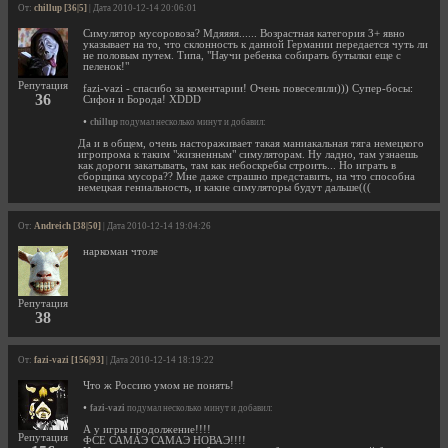
От:
chillup [36|5]
| Дата 2010-12-14 20:06:01
Симулятор мусоровоза? Мдяяяя...... Возрастная категория 3+ явно
указывает на то, что склонность к данной Германии передается чуть ли
не половым путем. Типа, "Научи ребенка собирать бутылки еще с
пеленок!"
Репутация
fazi-vazi - спасибо за коментарии! Очень повеселили))) Супер-босы:
36
Сифон и Борода! XDDD
•
chillup
подумал несколько минут и добавил:
Да и в общем, очень настораживает такая маниакальная тяга немецкого
игропрома к таким "жизненным" симуляторам. Ну ладно, там узнаешь
как дороги закатывать, там как небоскребы строить... Но играть в
сборщика мусора?? Мне даже страшно представить, на что способна
немецкая гениальность, и какие симуляторы будут дальше(((
От:
Andreich [38|50]
| Дата 2010-12-14 19:04:26
наркоман чтоле
Репутация
38
От:
fazi-vazi [156|93]
| Дата 2010-12-14 18:19:22
Что ж Россию умом не понять!
•
fazi-vazi
подумал несколько минут и добавил:
А у игры продолжение!!!!
Репутация
ФСЕ САМАЭ САМАЭ НОВАЭ!!!!