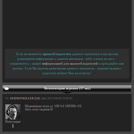
Если вы являетесь
правообладателем
данного материала и вы против
размещения информации о данном материале, либо ссылок на него -
ознакомьтесь с нашей
информацией для правообладателей
и присылайте нам
письмо. Если Вы против размещения данного материала - администрация с
радостью пойдет Вам на встречу!
Комментарии игроков (17 шт.)
От:
DERMONKILLER [1|0]
| Дата 2013-08-03 19:08:01
Мдаааааааа игра уг 100 lvl 100500-/10
Зато есть таджик:D
Репутация
1