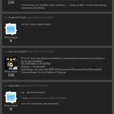
226
Симулятор постройки небоскрёбов.......блин делйте чтоли симулятор
поедания роллтона
От:
Danila1997 [0|2]
| Дата 2010-12-14 14:54:27
дачего люди дакотились
Репутация
0
От:
fazi-vazi [156|93]
| Дата 2010-12-14 14:32:24
В этой игре вам предоставляется уникальная возможность побыть в
роли мусорщика!
ОСОБЕННОСТИ ИГРЫ:
Дерись с бомжами!
новейшая система боя:RMLK(РандомноеМаханиеЛевойКлешнёй)
Репутация
Сложнейшие боссы:Сифон и Борода
156
От:
hunac [0|1]
| Дата 2010-12-14 13:48:18
хм . щя посмотрим .
•
hunac
подумал несколько минут и добавил:
ток что скачалась щя позырим .
Репутация
0