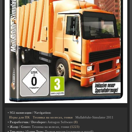
• SGi навигация / Navigation:
Игры для ПК
Техника на колесах, гонки
Mullabfuhr-Simulator 2011
• Разработчик / Developer:
Astragon Software
(8)
• Жанр / Genre:
Техника на колесах, гонки
(1223)
• Тип игры / Game Type:
Полная версия (установи и играй)