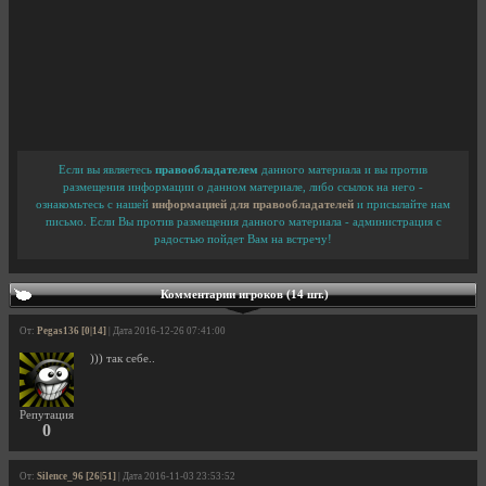
Если вы являетесь
правообладателем
данного материала и вы против
размещения информации о данном материале, либо ссылок на него -
ознакомьтесь с нашей
информацией для правообладателей
и присылайте нам
письмо. Если Вы против размещения данного материала - администрация с
радостью пойдет Вам на встречу!
Комментарии игроков (14 шт.)
От:
Pegas136 [0|14]
| Дата 2016-12-26 07:41:00
))) так себе..
Репутация
0
От:
Silence_96 [26|51]
| Дата 2016-11-03 23:53:52