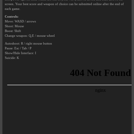
screen. Your best score and weapon of choice can be submitted online after the end of
each game.
Controls:
Move: WASD / arrows
Shoot: Mouse
Boost: Shift
Change weapon: Q,E / mouse wheel
Autoshoot: R / right mouse button
Pause: Esc / Tab / P
Show/Hide Interface: I
Suicide: K