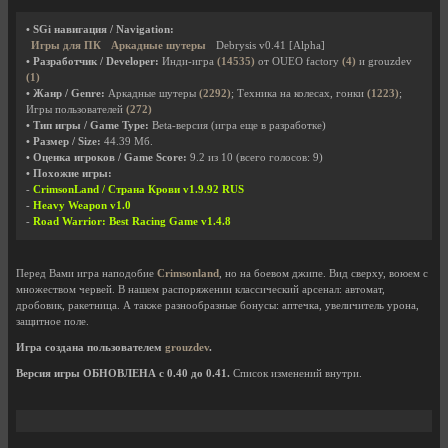
• SGi навигация / Navigation:
Игры для ПК
Аркадные шутеры
Debrysis v0.41 [Alpha]
• Разработчик / Developer:
Инди-игра
(14535)
от OUEO factory
(4)
и grouzdev
(1)
• Жанр / Genre:
Аркадные шутеры
(2292)
; Техника на колесах, гонки
(1223)
;
Игры пользователей
(272)
• Тип игры / Game Type:
Beta-версия (игра еще в разработке)
• Размер / Size:
44.39 Мб.
• Оценка игроков / Game Score:
9.2
из
10
(всего голосов:
9
)
• Похожие игры:
-
CrimsonLand / Страна Крови v1.9.92 RUS
-
Heavy Weapon v1.0
-
Road Warrior: Best Racing Game v1.4.8
Перед Вами игра наподобие
Crimsonland
, но на боевом джипе. Вид сверху, воюем с
множеством червей. В нашем распоряжении классический арсенал: автомат,
дробовик, ракетница. А также разнообразные бонусы: аптечка, увеличитель урона,
защитное поле.
Игра создана пользователем
grouzdev
.
Версия игры ОБНОВЛЕНА с 0.40 до 0.41.
Список изменений внутри.