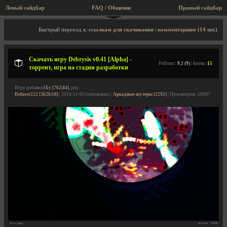
Левый сайдбар
FAQ / Общение
Правый сайдбар
Описание игры, торрент, скриншоты, видео
Быстрый переход к:
ссылкам для скачивания
|
комментариям (14 шт.)
Скачать игру Debrysis v0.41 [Alpha] -
Рейтинг:
9.2 (9)
| Баллы:
15
торрент, игра на стадии разработки
Игру добавил
iXy [762|44]
, ред.
Defuser222 [3626|10]
| 2016-11-03 (обновлено) |
Аркадные шутеры (2292)
| Просмотров: 18987