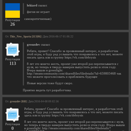
lokiard
сказал:
фигня не играет
самокритичненько)
Репутация
26
От:
This_New_Sparta [113|86]
| Дата 2016-06-17 01:06:22
grouzdev
сказал:
Ребята, привет! Спасибо за проявленный интерес, я разработчик
этой игры, и буду рад услышать что понравилось а что нет, можете
писать здесь или в группу https://vk.com/debrysis
Репутация
113
8 лет это конечо жесть, проект уже второй раз переписывается с
нуля, но теперь я твердо намерен выпустить релиз в этом году.
Вчера вышли в greenlight:
http://steamcommunity.com/sharedfiles/filedetails/?id=659803468 так
что можете проголосовать и приблизить будущее
Новые версии тоже будут скоро.
Приятно видеть тут разработчика.
От:
grouzdev [0|0]
| Дата 2016-04-08 09:02:56
Ребята, привет! Спасибо за проявленный интерес, я разработчик этой
игры, и буду рад услышать что понравилось а что нет, можете писать
здесь или в группу https://vk.com/debrysis
8 лет это конечо жесть, проект уже второй раз переписывается с нуля,
Репутация
но теперь я твердо намерен выпустить релиз в этом году. Вчера вышли
0
в greenlight: http://steamcommunity.com/sharedfiles/filedetails/?