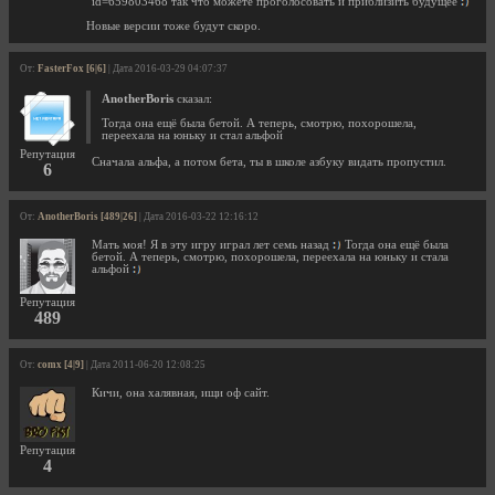
id=659803468 так что можете проголосовать и приблизить будущее
Новые версии тоже будут скоро.
От:
FasterFox [6|6]
| Дата 2016-03-29 04:07:37
AnotherBoris
сказал:
Тогда она ещё была бетой. А теперь, смотрю, похорошела,
переехала на юньку и стал альфой
Репутация
Сначала альфа, а потом бета, ты в школе азбуку видать пропустил.
6
От:
AnotherBoris [489|26]
| Дата 2016-03-22 12:16:12
Мать моя! Я в эту игру играл лет семь назад
Тогда она ещё была
бетой. А теперь, смотрю, похорошела, переехала на юньку и стала
альфой
Репутация
489
От:
comx [4|9]
| Дата 2011-06-20 12:08:25
Кичи, она халявная, ищи оф сайт.
Репутация
4