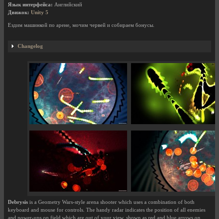
Язык интерфейса:
Английский
Движок:
Unity 5
Ездим машинкой по арене, мочим червей и собираем бонусы.
Changelog
Debrysis
is a Geometry Wars-style arena shooter which uses a combination of both
keyboard and mouse for controls. The handy radar indicates the position of all enemies
and power-ups on field which are out of your view, shown as red and blue arrows on