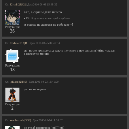
От:
Kiichi [26|42]
| Дата 2010-06-06 15:49:32
Ого, а скрины даже ничего..
•
Kiichi
думал несколько дней и добавил:
А ссылка на депозит не работает =[
Репутация
26
От:
Ctalinor [13|11]
| Дата 2010-04-25 04:49:54
зы- после кримсоланд-как то не тянет в нее шпилить))))но так,для
развлекухи можна
Репутация
13
От:
lokiard [2|180]
| Дата 2009-09-23 13:41:09
фигня не играет
Репутация
2
От:
sanchezrock [3|36]
| Дата 2009-06-14 11:50:32
не туда! извиняюсь!)))))))))))