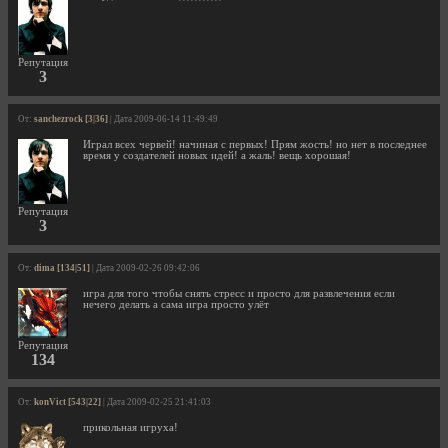
Репутация
3
От:
sanchezrock [3|36]
| Дата 2009-06-14 11:49:49
Играл всех червей! начиная с первых! Прям жость! но нет в последнее
время у создателей новых идей! а жаль! вещь хорошая!
Репутация
3
От:
dima [134|51]
| Дата 2009-02-26 09:42:06
игра для того чтобы снять стресс и просто для развлечения если
нечего делать а сама игра просто улёт
Репутация
134
От:
konVict [543|22]
| Дата 2009-02-25 21:41:03
прикольная игруха!