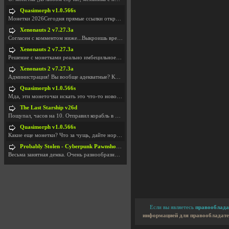
Quasimorph v1.0.566s
Монетки 2026Сегодня прямые ссылки открываются посл
Xenonauts 2 v7.27.3a
Согласен с комментом ниже...Выкроишь время чтобы з
Xenonauts 2 v7.27.3a
Решение с монетками реально имбецильное. Как сдела
Xenonauts 2 v7.27.3a
Администрация! Вы вообще адекватные? Какие монетки
Quasimorph v1.0.566s
Мда, эти монеточки искать это что-то новое в сфере
The Last Starship v26d
Пощупал, часов на 10. Отправил корабль в другую Га
Quasimorph v1.0.566s
Какие еще монетки? Что за чущь, дайте нормально ск
Probably Stolen - Cyberpunk Pawnshop Simulator v048c [Playtest]
Весьма занятная демка. Очень разнообразные механик
Если вы являетесь
правооблада
информацией для правообладате