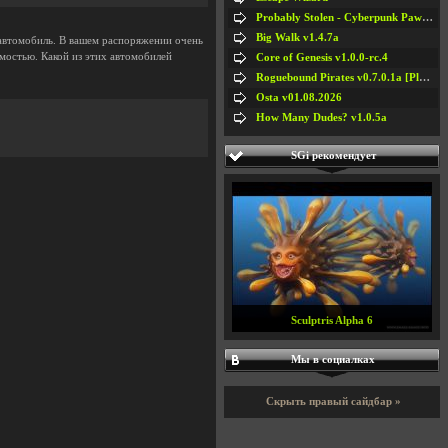
Probably Stolen - Cyberpunk Pawnshop Simulator v048c [Playtest]
Big Walk v1.4.7a
ш автомобиль. В вашем распоряжении очень
мостью. Какой из этих автомобилей
Core of Genesis v1.0.0-rc.4
Roguebound Pirates v0.7.0.1a [Playtest]
Osta v01.08.2026
How Many Dudes? v1.0.5a
SGi рекомендует
Zuma's Revenge! v1.0.4 [Eng/Rus]
Мы в социалках
Скрыть правый сайдбар »
#5
#6