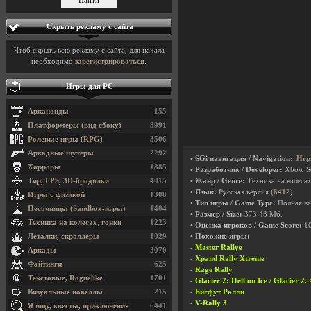
Скрыть рекламу с сайта
Чтоб скрыть всю рекламу с сайта, для начала
необходимо
зарегистрироваться
.
Игры для PC
Арканоиды
155
Платформеры (вид сбоку)
3991
Ролевые игры (RPG)
3506
Аркадные шутеры
2292
• SGi навигация / Navigation:
Игр
Хорроры
1885
• Разработчик / Developer:
Xbow S
Тир, FPS, 3D-бродилки
4015
• Жанр / Genre:
Техника на колеса
• Язык:
Русская версия
(8412)
Игры с физикой
1308
• Тип игры / Game Type:
Полная ве
Песочницы (Sandbox-игры)
1404
• Размер / Size:
373.48 Мб.
Техника на колесах, гонки
1223
• Оценка игроков / Game Score:
1
Леталки, скроллеры
1029
• Похожие игры:
-
Master Rallye
Аркады
3070
-
Xpand Rally Xtreme
Файтинги
625
-
Rage Rally
Текстовые, Roguelike
1701
-
Glacier 2: Hell on Ice / Glacier 2
Визуальные новеллы
215
-
Бигфут Ралли
-
V-Rally 3
Я ищу, квесты, приключения
6441