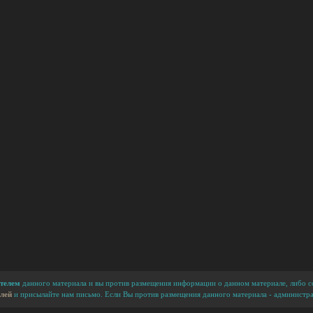
телем
данного материала и вы против размещения информации о данном материале, либо сс
лей
и присылайте нам письмо. Если Вы против размещения данного материала - администра