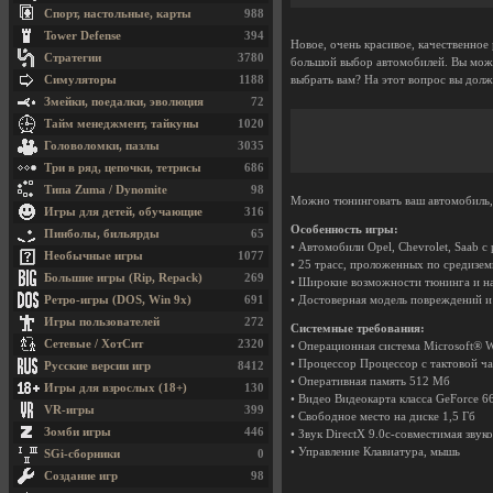
Спорт, настольные, карты
988
Tower Defense
394
Новое, очень красивое, качественное
Стратегии
3780
большой выбор автомобилей. Вы може
Симуляторы
1188
выбрать вам? На этот вопрос вы долж
Змейки, поедалки, эволюция
72
Тайм менеджмент, тайкуны
1020
Головоломки, пазлы
3035
Три в ряд, цепочки, тетрисы
686
Типа Zuma / Dynomite
98
Можно тюнинговать ваш автомобиль, ч
Игры для детей, обучающие
316
Особенность игры:
Пинболы, бильярды
65
• Автомобили Opel, Chevrolet, Saab 
Необычные игры
1077
• 25 трасс, проложенных по cредизе
Большие игры (Rip, Repack)
269
• Широкие возможности тюнинга и на
Ретро-игры (DOS, Win 9x)
691
• Достоверная модель повреждений и
Игры пользователей
272
Системные требования:
Сетевые / ХотСит
2320
• Операционная система Microsoft® W
• Процессор Процессор с тактовой ча
Русские версии игр
8412
• Оперативная память 512 Мб
Игры для взрослых (18+)
130
• Видео Видеокарта класса GeForce 6
VR-игры
399
• Свободное место на диске 1,5 Гб
Зомби игры
446
• Звук DirectX 9.0c-совместимая звуко
• Управление Клавиатура, мышь
SGi-сборники
0
Создание игр
98