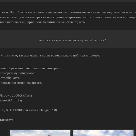
 ралли. В этой игре вы испытаете не только свои возможности в качестве водителя, но и ва
те сесть за руль малолитражки или крупногабаритного автомобиля с повышенной проходи
ны ответить сами, принимая во внимание качество трассы.
Вы можете скрыть всю рекламу на сайте.
Как?
инить его, так как машина после гонок изрядно побитая и прочее.
с разнообразными гоночными параметрами.
мноморскому побережью.
стройки авто.
 поведения машин на трассе.
indows 2000/XP/Vista
стотой 1,5 ГГц
600, ATI X1300 или выше (Шейдер 2.0)
вая карта