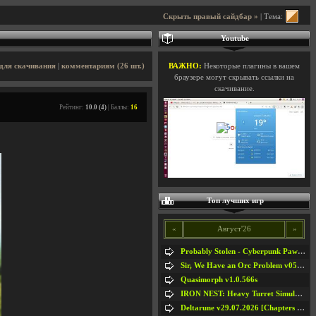
Скрыть правый сайдбар »
| Тема:
Youtube
для скачивания
|
комментариям (26 шт.)
ВАЖНО:
Некоторые плагины в вашем
браузере могут скрывать ссылки на
скачивание.
Рейтинг:
10.0 (4)
| Баллы:
16
Топ лучших игр
«
Август'26
»
Probably Stolen - Cyberpunk Pawnshop Simulator v048c [Playtest]
Sir, We Have an Orc Problem v05.08.2026
Quasimorph v1.0.566s
IRON NEST: Heavy Turret Simulator v1.0a
Deltarune v29.07.2026 [Chapters 1-5] / + RUS [Chapters 1-5]