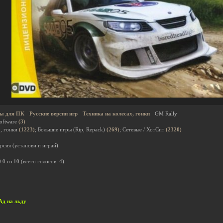
ы для ПК
Русские версии игр
Техника на колесах, гонки
GM Rally
oftware
(3)
х, гонки
(1223)
; Большие игры (Rip, Repack)
(269)
; Сетевые / ХотСит
(2320)
рсия (установи и играй)
0.0
из
10
(всего голосов:
4
)
. Ад на льду