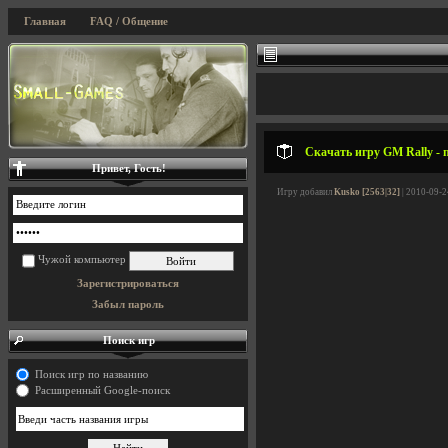
Главная
FAQ / Общение
Скачать игру GM Rally - 
Привет, Гость!
Игру добавил
Kusko [2563|32]
| 2010-09-2
Чужой компьютер
Зарегистрироваться
Забыл пароль
Поиск игр
Поиск игр по названию
Расширенный Google-поиск