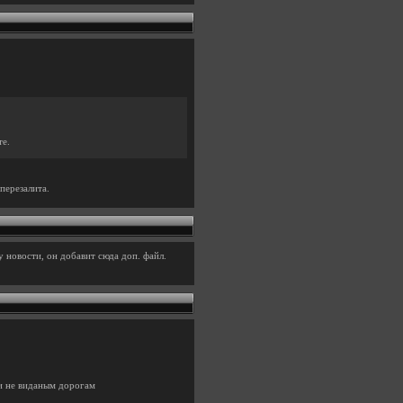
те.
перезалита.
 новости, он добавит сюда доп. файл.
 и не виданым дорогам