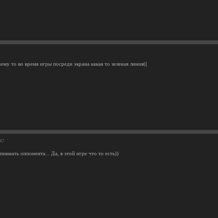
ему то во время игры посреди экрана какая то зеленая линия((
:47
иннать оппонента... Да, в этой игре что то есть))