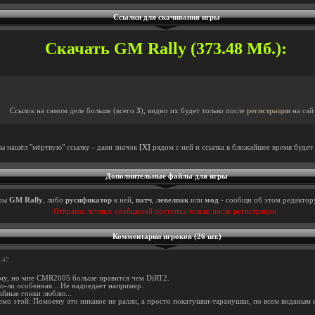
Ссылки для скачивания игры
Скачать GM Rally (373.48 Мб.):
Ссылок на самом деле больше (всего
3
), видно их будет только после
регистрации
на сай
ты нашёл "мёртвую" ссылку - дави значок
[X]
рядом с ней и ссылка в ближайшее время будет 
Дополнительные файлы для игры
ры
GM Rally
, либо
русификатор
к ней,
патч
,
левелпак
или
мод
- сообщи об этом редактору
Отправка личных сообщений доступна только после регистрации.
Комментарии игроков (26 шт.)
8:47
му, но мне CMR2005 больше нравится чем DiRT2.
о-ли особенная... Не надоедает например.
ийные гонки люблю...
аемо этой: Помоему это никакое не ралли, а просто покатушки-таранушки, по всем виданым