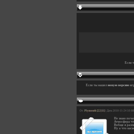
Если 
Если ты нашел
новую версию
иг
От:
Plymouth [22|11]
| Дата 2010-11-24 10:0
Не знаю поче
Атмосфера чт
Вобще я ралл
Ну а что кас