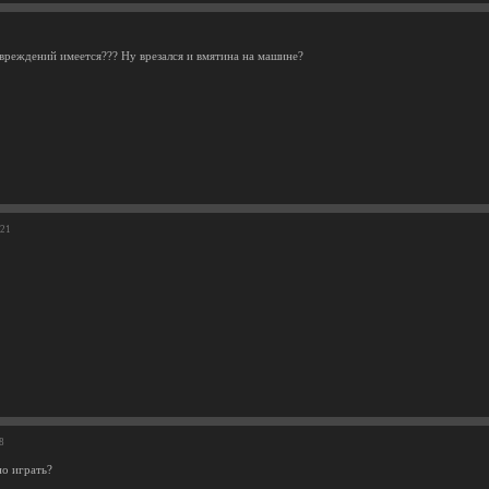
вреждений имеется??? Ну врезался и вмятина на машине?
:21
8
о играть?