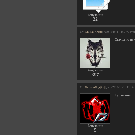
Репутация
22
От:
Aro [397|260]
| Дата 2010-11-08 23:24:40
Скачал,но поч
Репутация
397
От:
NexorioN [5|23]
| Дата 2010-10-19 11:56
Тут можно отп
Репутация
5