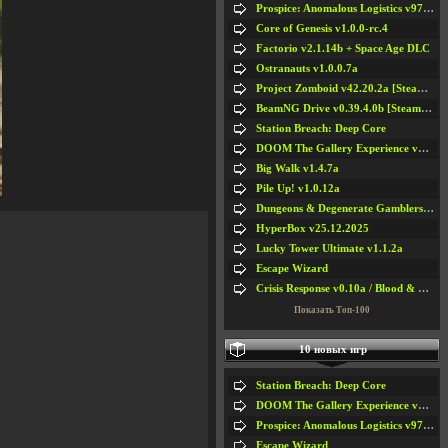
Prospice: Anomalous Logistics v97 [Playtest]
Core of Genesis v1.0.0-rc.4
Factorio v2.1.14b + Space Age DLC
Ostranauts v1.0.0.7a
Project Zomboid v42.20.2a [Steam Early Access]
BeamNG Drive v0.39.4.0b [Steam Early Access]
Station Breach: Deep Core
DOOM The Gallery Experience v1.4.2
Big Walk v1.4.7a
Pile Up! v1.0.12a
Dungeons & Degenerate Gamblers v2.0.2a
HyperBox v25.12.2025
Lucky Tower Ultimate v1.1.2a
Escape Wizard
Crisis Response v0.10a / Blood & Bullet
Показать Топ-100
10 новых игр
Station Breach: Deep Core
DOOM The Gallery Experience v1.4.2
Prospice: Anomalous Logistics v97 [Playtest]
Escape Wizard