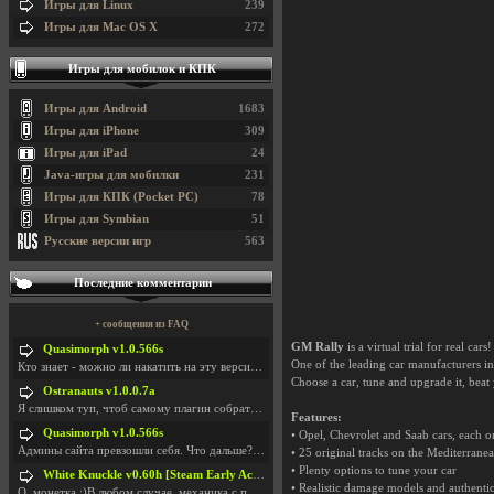
Игры для Linux
239
Игры для Mac OS X
272
Игры для мобилок и КПК
Игры для Android
1683
Игры для iPhone
309
Игры для iPad
24
Java-игры для мобилки
231
Игры для КПК (Pocket PC)
78
Игры для Symbian
51
Русские версии игр
563
Последние комментарии
+ сообщения из FAQ
GM Rally
is a virtual trial for real cars!
Quasimorph v1.0.566s
One of the leading car manufacturers in 
Кто знает - можно ли накатить на эту версию моды?
Choose a car, tune and upgrade it, beat
Ostranauts v1.0.0.7a
Я слишком туп, чтоб самому плагин собрать. И что-т
Features:
Quasimorph v1.0.566s
• Opel, Chevrolet and Saab cars, each o
Админы сайта превзошли себя. Что дальше? Засунь се
• 25 original tracks on the Mediterrane
• Plenty options to tune your car
White Knuckle v0.60h [Steam Early Access]
• Realistic damage models and authentic
О. монетка ;)В любом случае, механика с поиском мо