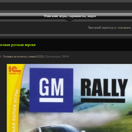
Описание игры, скриншоты, видео
Быстрый переход к:
ссылкам 
полная русская версия
4 |
Техника на колесах, гонки (1223)
| Просмотров: 39046