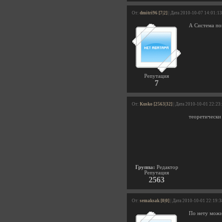
От:
dmitri96 [7|2]
| Дата 2010-10-07 14:01:13
А Система по
Репутация
7
От:
Kusko [2563|32]
| Дата 2010-10-01 22:23
теоретически
Группа:
Редактор
Репутация
2563
От:
semaksak [0|0]
| Дата 2010-10-01 22:19:3
По нету можн