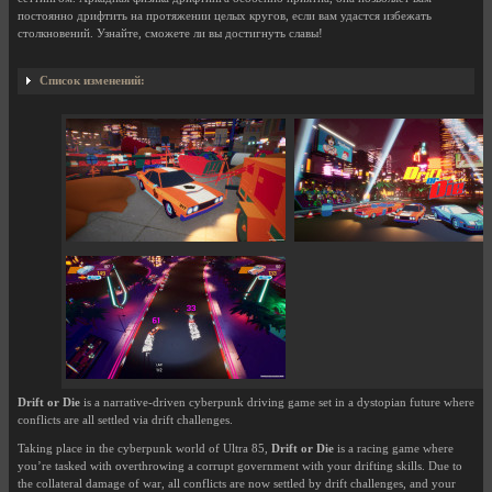
постоянно дрифтить на протяжении целых кругов, если вам удастся избежать
столкновений. Узнайте, сможете ли вы достигнуть славы!
Список изменений:
Drift or Die
is a narrative-driven cyberpunk driving game set in a dystopian future where
conflicts are all settled via drift challenges.
Taking place in the cyberpunk world of Ultra 85,
Drift or Die
is a racing game where
you’re tasked with overthrowing a corrupt government with your drifting skills. Due to
the collateral damage of war, all conflicts are now settled by drift challenges, and your