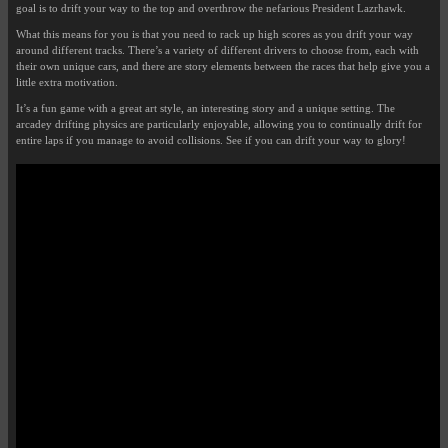
goal is to drift your way to the top and overthrow the nefarious President Lazrhawk.
What this means for you is that you need to rack up high scores as you drift your way
around different tracks. There’s a variety of different drivers to choose from, each with
their own unique cars, and there are story elements between the races that help give you a
little extra motivation.
It’s a fun game with a great art style, an interesting story and a unique setting. The
arcadey drifting physics are particularly enjoyable, allowing you to continually drift for
entire laps if you manage to avoid collisions. See if you can drift your way to glory!