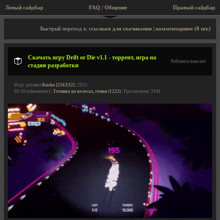
Левый сайдбар
FAQ / Общение
Правый сайдбар
Описание игры, торрент, скриншоты, видео
Быстрый переход к:
ссылкам для скачивания
|
комментариям (0 шт.)
Скачать игру Drift or Die v1.1 - торрент, игра на
Рейтинга пока нет
стадии разработки
Игру добавил
Kusko [2563|32]
| 2021-
03-30 (обновлено) |
Техника на колесах, гонки (1223)
| Просмотров: 3106