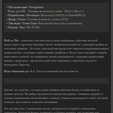
• SGi навигация / Navigation:
Игры для ПК
Техника на колесах, гонки
Drift or Die v1.1
• Разработчик / Developer:
Инди-игра
(14535)
от Dante6686
(1)
• Жанр / Genre:
Техника на колесах, гонки
(1223)
• Тип игры / Game Type:
Beta-версия (игра еще в разработке)
• Размер / Size:
363.30 Мб.
Drift or Die
- сюжетная гоночная игра в мире киберпанка, действие которой
происходит в мрачном будущем, где все конфликты решаются с помощью дрифта на
гоночных машинах. Это игра, в которой вам предстоит свергнуть коррумпированное
правительство с помощью своих навыков дрифтинга. Из-за сопутствующего ущерба,
нанесенного войной, все конфликты теперь разрешаются с помощью дрифтующих
машин, и ваша цель - проложить свой путь к вершине и свергнуть гнусного
президента Лазрхока.
Игра обновлена до v1.1.
Список изменений внутри новости.
Для вас это означает, что вам нужно набирать высокие баллы, путешествуя по
разным трассам. На выбор предлагается множество разных гонщиков, каждый со
своими уникальными автомобилями, а между гонками вам раскроют сюжет, который
поможет вам немного повысить мотивацию.
Это веселая игра с прекрасным артом, интересной историей и уникальным
сеттингом. Аркадная физика дрифтинга особенно приятна, она позволяет вам