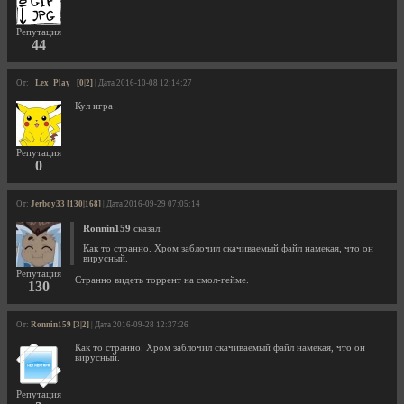
Репутация
44
От:
_Lex_Play_ [0|2]
| Дата 2016-10-08 12:14:27
Кул игра
Репутация
0
От:
Jerboy33 [130|168]
| Дата 2016-09-29 07:05:14
Ronnin159
сказал:
Как то странно. Хром заблочил скачиваемый файл намекая, что он
вирусный.
Репутация
Странно видеть торрент на смол-гейме.
130
От:
Ronnin159 [3|2]
| Дата 2016-09-28 12:37:26
Как то странно. Хром заблочил скачиваемый файл намекая, что он
вирусный.
Репутация