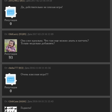
От:
Zevs29022 [0|1]
| Дата 2017-02-23 16:19:50
Да, действительно не плохая игра!
Репутация
0
От:
OldGarry [93|89]
| Дата 2017-02-23 16:12:09
Она уже идеальна. Что там еще можно апать и патчить?
Только модельки добавлять?
Репутация
93
От:
choba777 [0|3]
| Дата 2016-11-04 11:41:56
Очень классная игра!!!
Репутация
0
От:
GlebGans [44|66]
| Дата 2016-10-31 21:13:43
Годнота!