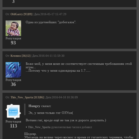
3
От:
OldGarry [93|89]
| Дата 2016-05-17 15:47:29
Одна из удачнейших "добегалок".
Репутация
93
От:
Kronuss [36|12]
| Дата 2016-04-11 15:59:30
Боже мой, у меня комп не соответствует системным требованиям этой
игры...
...Потому что у меня одноядерка на 1.7.....
Репутация
36
От:
This_New_Sparta [113|86]
| Дата 2016-04-10 10:36:09
Hungry
сказал:
Эх, у меня только гиг ОЗУхи(
Воткни гиг, вроде ещё не так уж и дорого докупить.)
Репутация
113
•
This_New_Sparta
думал несколько часов и добавил:
Шедевр.
Убегаешь на велике через космос и время от гигантских червяков, чтобы