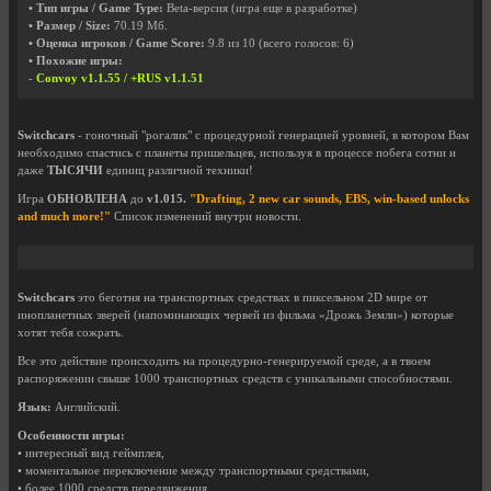
• Тип игры / Game Type:
Beta-версия (игра еще в разработке)
• Размер / Size:
70.19 Мб.
• Оценка игроков / Game Score:
9.8
из
10
(всего голосов:
6
)
• Похожие игры:
-
Convoy v1.1.55 / +RUS v1.1.51
Switchcars
- гоночный "рогалик" с процедурной генерацией уровней, в котором Вам
необходимо спастись с планеты пришельцев, используя в процессе побега сотни и
даже
ТЫСЯЧИ
единиц различной техники!
Игра
ОБНОВЛЕНА
до
v1.015.
"Drafting, 2 new car sounds, EBS, win-based unlocks
and much more!"
Список изменений внутри новости.
Switchcars
это беготня на транспортных средствах в пиксельном 2D мире от
инопланетных зверей (напоминающих червей из фильма «Дрожь Земли») которые
хотят тебя сожрать.
Все это действие происходить на процедурно-генерируемой среде, а в твоем
распоряжении свыше 1000 транспортных средств с уникальными способностями.
Язык:
Английский.
Особенности игры:
• интересный вид геймплея,
• моментальное переключение между транспортными средствами,
• более 1000 средств передвижения,