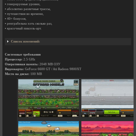
• генерируемые уровни,
• абсолютно различные трассы,
• путешествия во времени,
• 40+ бонусов,
• реиграбельна хоть сколько раз,
• красочный пиксель-арт.
Список изменений:
Системные требования
Процессор:
2.5 GHz
Оперативная память:
2048 MB ОЗУ
Видеокарта:
GeForce 6600 GT / Ati Radeon 9800XT
Место на диске:
100 MB