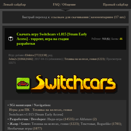
Левый сайдбар
FAQ / Общение
Правый сайдбар
Описание игры, торрент, скриншоты, видео
Быстрый переход к:
ссылкам для скачивания
|
комментариям (17 шт.)
Скачать игру Switchcars v1.015 [Steam Early
Access] - торрент, игра на стадии
Рейтинг:
9.8 (6)
| Баллы:
46
разработки
Игру добавил
Elektra [7722|138]
, ред.
John2s [11866|1666]
| 2017-04-15 (обновлено) |
Техника на колесах, гонки (1223)
| Просмотров:
13571
• SGi навигация / Navigation:
Игры для ПК
Техника на колесах, гонки
Switchcars v1.015 [Steam Early Access]
• Разработчик / Developer:
Инди-игра
(14535)
от Altfuture
(2)
• Жанр / Genre:
Техника на колесах, гонки
(1223)
; Текстовые, Roguelike
(1701)
;
Необычные игры
(1077)