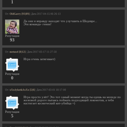
1
От:
OldGarry [93|89]
| Дата 2017-04-15 06:26:13
Да они и вправду находят что улучшить в Шедевре...
Эти команда- гении!
Репутация
93
От:
metusel [0|12]
| Дата 2017-03-17 11:27:50
Игра очень затягивает)
Репутация
0
От:
xXx4ykotkAxXx [5|0]
| Дата 2017-03-01 18:17:00
Игра просто улёт! Это тот самый момент когда ты едешь на мопеде по
железной дороге пытаясь поймать подходящий локомотив, а тебя
настигает космический кит-убийца =)
Репутация
5