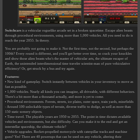
Switchcars
is a vehicular roguelike arcade set in a broken spacetime. Escape alien beasts
through procedural environments, using more than 1,000 vehicles. All you need to do is
reach the year 2055. In theory.
You are probably not going to make it. Not the first time, not the second, but perhaps the
100th? Every round is different, and you'll get better over time, so crack your knuckles
and show those alien beasts who's the master of vehicular arts, the ultimate escaper of
Earth, the unintended interdimensional time traveler scientist-man of pure vehiculative
efficiency! Or, get struck by a bus and try again.
Features:
• New kind of gameplay. Switch instantly between vehicles in your inventory to move as
fast as possible.
• 1,000 vehicles. Nearly all kinds you can imagine, all driveable, with different behaviors.
There's a bit more than a thousand actually, and more is yet to come.
• Procedural environments. Forests, streets, ice plains, outer space, train yards, minefields
- Around 100 unlockable types of terrain, diverse traffic to dodge, as well as more than
150 static scenery objects.
• Time travel. The playable years are 1950 to 2055. The point in time dictates available
vehicles and environments, but also difficulty. Can you make it to the end and get an
interstellar spaceship, the ultimate vehicle?
• Vehicle upgrades. Rocket-propelled motorcycle with caterpillar tracks and machine
guns? Yes! There are 40 powerups that can be used on any vehicle, altering their