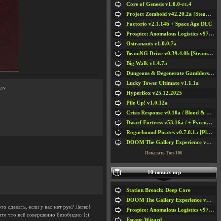
Core of Genesis v1.0.0-rc.4
Project Zomboid v42.20.2a [Steam Early Access]
Factorio v2.1.14b + Space Age DLC
Prospice: Anomalous Logistics v97 [Playtest]
Ostranauts v1.0.0.7a
BeamNG Drive v0.39.4.0b [Steam Early Access]
Big Walk v1.4.7a
Dungeons & Degenerate Gamblers v2.0.2a
Lucky Tower Ultimate v1.1.1a
аду
HyperBox v25.12.2025
Pile Up! v1.0.12a
Crisis Response v0.10a / Blood & Bullet
Dwarf Fortress v53.16a / + Русская Версия v50.12a
Roguebound Pirates v0.7.0.1a [Playtest]
DOOM The Gallery Experience v1.4.2
Показать Топ-100
10 новых игр
Station Breach: Deep Core
DOOM The Gallery Experience v1.4.2
 сделать, если у вас нет рук? Легко!
Prospice: Anomalous Logistics v97 [Playtest]
ите что всё совершенно безобидно }:)
Escape Wizard