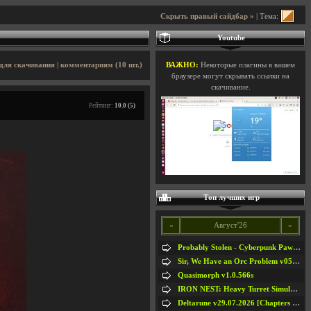
Скрыть правый сайдбар »
| Тема:
Youtube
для скачивания
|
комментариям (10 шт.)
ВАЖНО:
Некоторые плагины в вашем
браузере могут скрывать ссылки на
скачивание.
Рейтинг:
10.0 (5)
Топ лучших игр
«
Август'26
»
Probably Stolen - Cyberpunk Pawnshop Simulator v048c [Playtest]
Sir, We Have an Orc Problem v05.08.2026
Quasimorph v1.0.566s
IRON NEST: Heavy Turret Simulator v1.0a
Deltarune v29.07.2026 [Chapters 1-5] / + RUS [Chapters 1-5]