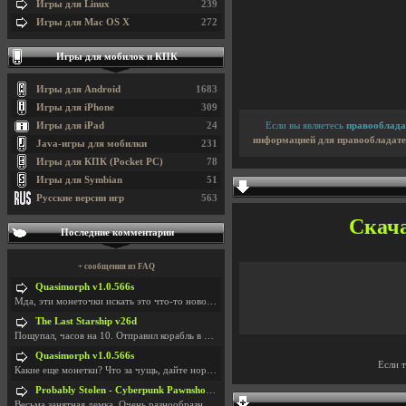
Игры для Linux
239
Игры для Mac OS X
272
Игры для мобилок и КПК
Игры для Android
1683
Игры для iPhone
309
Игры для iPad
24
Если вы являетесь
правооблада
информацией для правообладате
Java-игры для мобилки
231
Игры для КПК (Pocket PC)
78
Игры для Symbian
51
Русские версии игр
563
Скача
Последние комментарии
+ сообщения из FAQ
Quasimorph v1.0.566s
Мда, эти монеточки искать это что-то новое в сфере
The Last Starship v26d
Пощупал, часов на 10. Отправил корабль в другую Га
Quasimorph v1.0.566s
Если 
Какие еще монетки? Что за чущь, дайте нормально ск
Probably Stolen - Cyberpunk Pawnshop Simulator v048c [Playtest]
Весьма занятная демка. Очень разнообразные механик