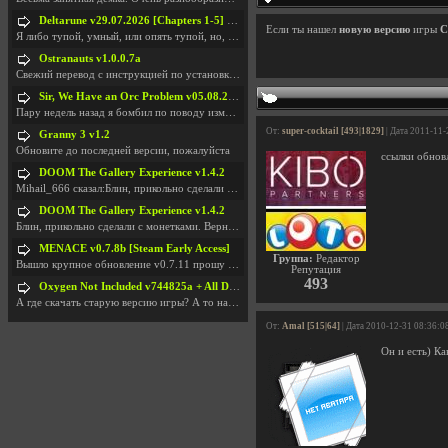
Deltarune v29.07.2026 [Chapters 1-5] / + RUS [Chapters 1-5]
Если ты нашел
новую версию
игры
C
Я либо тупой, умный, или опять тупой, но, вроде я
Ostranauts v1.0.0.7a
Свежий перевод с инструкцией по установкеhttps://g
Sir, We Have an Orc Problem v05.08.2026
Пару недель назад я бомбил по поводу изменения мин
От:
super-cocktail [493|1829]
| Дата 2011-11-
Granny 3 v1.2
Обновите до последней версии, пожалуйста
ссылки обнов
DOOM The Gallery Experience v1.4.2
Mihail_666 сказал:Блин, прикольно сделали с монетк
DOOM The Gallery Experience v1.4.2
Блин, прикольно сделали с монетками. Вернулся в св
MENACE v0.7.8b [Steam Early Access]
Группа:
Редактор
Вышло крупное обновление v0.7.11 прошу обновить
Репутация
493
Oxygen Not Included v744825a + All DLC
А где скачать старую версию игры? А то на новой но
От:
Amal [515|64]
| Дата 2010-12-31 08:36:0
Он и есть) К