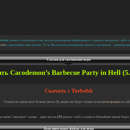
телем
данного материала и вы против размещения информации о данном материале, либо сс
лей
и присылайте нам письмо. Если Вы против размещения данного материала - администра
Ссылки для скачивания игры
ть Cacodemon’s Barbecue Party in Hell (5.
Скачать с Turbobit
Ссылок на самом деле больше (всего
2
), видно их будет только после
регистрации
на сай
ты нашёл "мёртвую" ссылку - дави значок
[X]
рядом с ней и ссылка в ближайшее время будет 
Дополнительные файлы для игры