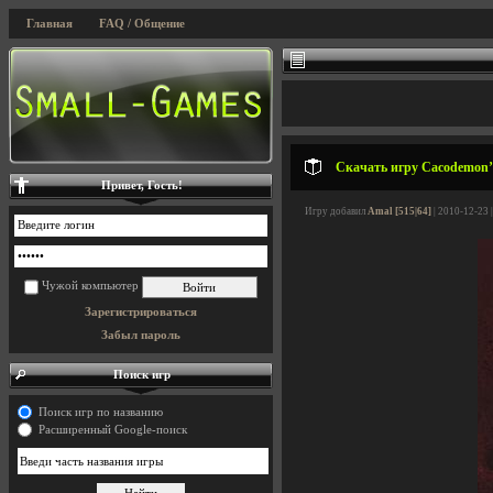
Главная
FAQ / Общение
Скачать игру Cacodemon’s 
Привет, Гость!
Игру добавил
Amal [515|64]
| 2010-12-23 
Чужой компьютер
Зарегистрироваться
Забыл пароль
Поиск игр
Поиск игр по названию
Расширенный Google-поиск