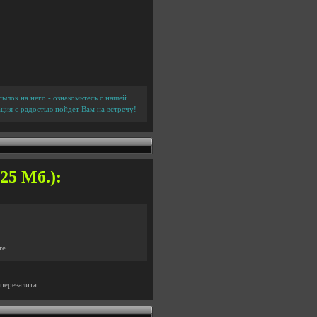
ылок на него - ознакомьтесь с нашей
ция с радостью пойдет Вам на встречу!
25 Мб.):
те.
перезалита.