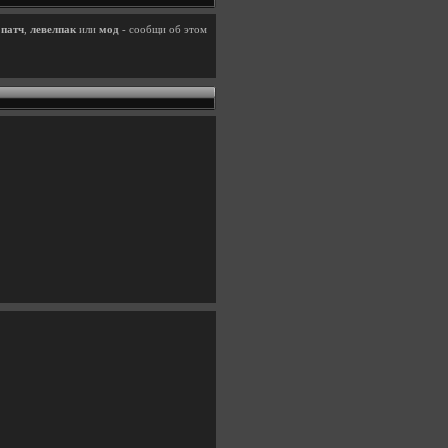
,
патч
,
левелпак
или
мод
- сообщи об этом