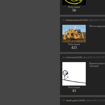
Репутация
56
От:
businassman [425|462]
| Дата 2010-12-23
Мочи какодем
Репутация
425
От:
SerGreen [43|28]
| Дата 2010-12-23 22:07
Кажется весе
Скачаю)
Репутация
43
От:
Small-gamer [29|11]
| Дата 2010-12-23 2