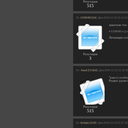
Репутация
515
От:
LEMOH [3|4]
| Дата 2010-12-29 13:13:41
заметили что
•
LEMOH
подум
Летающая гол
Репутация
3
От:
Amal [515|64]
| Дата 2010-12-25 12:32:0
"класс) особ
Редкое удовол
Репутация
515
От:
fertinio [3|10]
| Дата 2010-12-24 22:37:56