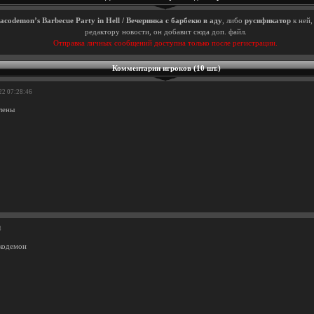
acodemon’s Barbecue Party in Hell / Вечеринка с барбекю в аду
, либо
русификатор
к ней
редактору новости, он добавит сюда доп. файл.
Отправка личных сообщений доступна только после регистрации.
Комментарии игроков (10 шт.)
22 07:28:46
лены
8
акодемон