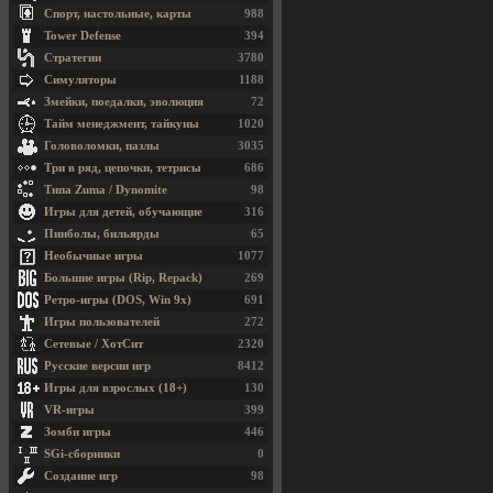
Спорт, настольные, карты
988
Tower Defense
394
Стратегии
3780
Симуляторы
1188
Змейки, поедалки, эволюция
72
Тайм менеджмент, тайкуны
1020
Головоломки, пазлы
3035
Три в ряд, цепочки, тетрисы
686
Типа Zuma / Dynomite
98
Игры для детей, обучающие
316
Пинболы, бильярды
65
Необычные игры
1077
Большие игры (Rip, Repack)
269
Ретро-игры (DOS, Win 9x)
691
Игры пользователей
272
Сетевые / ХотСит
2320
Русские версии игр
8412
Игры для взрослых (18+)
130
VR-игры
399
Зомби игры
446
SGi-сборники
0
Создание игр
98