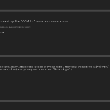
 главный герой из DOOM 1 и 2 части очень сильно похож.
ал несколько секунд и добавил:
ова
9
енно когда получается в одно касание от стенки лонгом мастерски очищенного зафутболить"
ьствие ) А ещё иногда получается несколько "Guru spinger" )