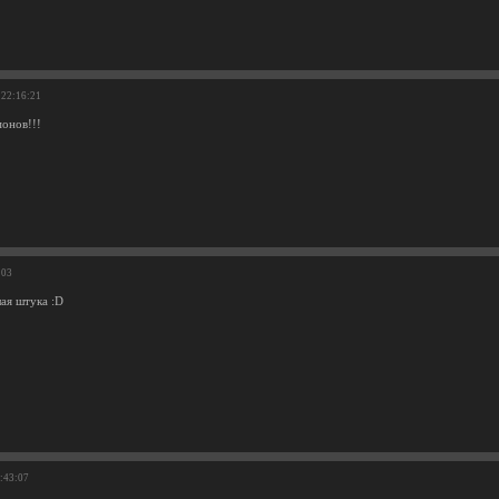
 22:16:21
онов!!!
:03
лая штука :D
1:43:07