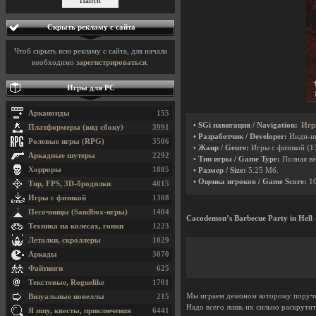
Скрыть рекламу с сайта
Чтоб скрыть всю рекламу с сайта, для начала
необходимо
зарегистрироваться
.
Игры для PC
Арканоиды
155
• SGi навигация / Navigation:
Игр
Платформеры (вид сбоку)
3991
• Разработчик / Developer:
Инди-и
Ролевые игры (RPG)
3506
• Жанр / Genre:
Игры с физикой
(1
Аркадные шутеры
2292
• Тип игры / Game Type:
Полная ве
Хорроры
1885
• Размер / Size:
5.25 Мб.
• Оценка игроков / Game Score:
1
Тир, FPS, 3D-бродилки
4015
Игры с физикой
1308
Песочницы (Sandbox-игры)
1404
Cacodemon’s Barbecue Party in Hell
Техника на колесах, гонки
1223
Леталки, скроллеры
1029
Аркады
3070
Файтинги
625
Текстовые, Roguelike
1701
Мы играем демоном которому поручили
Визуальные новеллы
215
Надо всего лишь их сильно раскрутит
Я ищу, квесты, приключения
6441