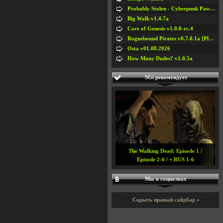
Probably Stolen - Cyberpunk Pawnshop Simulator v048c [Playtest]
Big Walk v1.4.7a
Core of Genesis v1.0.0-rc.4
Roguebound Pirates v0.7.0.1a [Playtest]
Osta v01.08.2026
How Many Dudes? v1.0.5a
SGi рекомендует
The Walking Dead: Episode 1 /
Episode 2-6 / + RUS 1-6
Мы в социалках
Скрыть правый сайдбар »