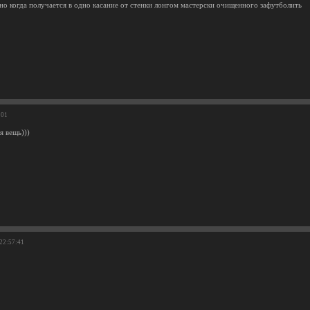
нно когда получается в одно касание от стенки лонгом мастерски очищенного зафутболить
:01
я вещь)))
 22:57:41