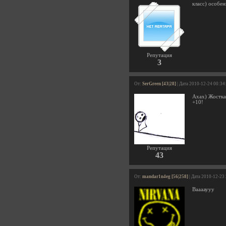
класс) особе
Репутация
3
От:
SerGreen [43|28]
| Дата 2010-12-24 00:34
Ахах) Жостка
+10!
Репутация
43
От:
mandar1n4eg [56|258]
| Дата 2010-12-23
Вааааууу