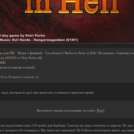
ы для ПК
Игры с физикой
Cacodemon’s Barbecue Party in Hell / Вечеринка с барбекю в 
гра
(14535)
от Petri Purho
(8)
308)
рсия (установи и играй)
0.0
из
10
(всего голосов:
5
)
- игра, которая не даст вам заскучать и поможет скоротать время.
Вы можете скрыть всю рекламу на сайте.
Как?
 подготовить мясо (10 котят) для барбекю. Сначала их надо очистить от шерсти. Но как это
ь и потереть об стены/рога. Вас напугало описание? Не бойтесь посмотреть видео, вы увид