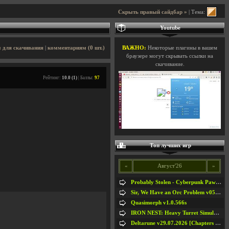
Скрыть правый сайдбар »
| Тема:
Youtube
 для скачивания
|
комментариям (0 шт.)
ВАЖНО:
Некоторые плагины в вашем
браузере могут скрывать ссылки на
скачивание.
Рейтинг:
10.0 (1)
| Баллы:
97
Топ лучших игр
«
Август'26
»
Probably Stolen - Cyberpunk Pawnshop Simulator v048c [Playtest]
Sir, We Have an Orc Problem v05.08.2026
Quasimorph v1.0.566s
IRON NEST: Heavy Turret Simulator v1.0a
Deltarune v29.07.2026 [Chapters 1-5] / + RUS [Chapters 1-5]