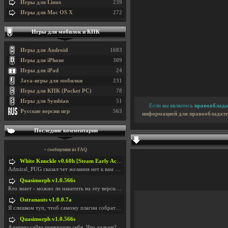
Игры для Linux
239
Игры для Mac OS X
272
Игры для мобилок и КПК
Игры для Android
1683
Игры для iPhone
309
Игры для iPad
24
Java-игры для мобилки
231
Игры для КПК (Pocket PC)
78
Игры для Symbian
51
Если вы являетесь
правооблада
Русские версии игр
563
информацией для правообладате
Последние комментарии
+ сообщения из FAQ
White Knuckle v0.60h [Steam Early Access]
Admiral_PUG сказал:чет желания нет к вам сюда захо
Quasimorph v1.0.566s
Кто знает - можно ли накатить на эту версию моды?
Ostranauts v1.0.0.7a
Я слишком туп, чтоб самому плагин собрать. И что-т
Quasimorph v1.0.566s
Админы сайта превзошли себя. Что дальше? Засунь се