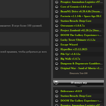
Prospice: Anomalous Logistics v97 [Playtest]
Core of Genesis v1.0.0-rc.4
BeamNG Drive v0.39.4.0b [Steam Early Access]
Factorio v2.1.14b + Space Age DLC
Station Breach: Deep Core
Ostranauts v1.0.0.7a
икошетит. В игре более 100 уровней.
Project Zomboid v42.20.2a [Steam Early Access]
DOOM The Gallery Experience v1.4.2
Lucky Tower Ultimate v1.1.2a
Escape Wizard
HyperBox v25.12.2025
силой прыжков, чтобы добраться до всех
Pile Up! v1.0.12a
Big Walk v1.4.7a
Dungeons & Degenerate Gamblers v2.0.2a
Original War - Sand of Siberia v1.6.30
Показать Топ-100
10 новых игр
Deliverance v0.0.9
Station Breach: Deep Core
DOOM The Gallery Experience v1.4.2
Prospice: Anomalous Logistics v97 [Playtest]