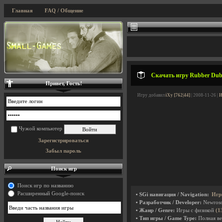
Главная
FAQ / Общение
Скачать игру Rubber Dubb
Привет, Гость!
Игру добавил
iXy [762|44]
| 2008-11-26 |
И
Чужой компьютер
Зарегистрироваться
Забыл пароль
Поиск игр
Поиск игр по названию
Расширенный Google-поиск
• SGi навигация / Navigation:
Игр
• Разработчик / Developer:
Newros
• Жанр / Genre:
Игры с физикой
(1
• Тип игры / Game Type:
Полная ве