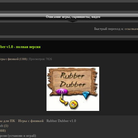
Описание игры, скриншоты, видео
Быстрый переход к:
ссылкам
er v1.0 - полная версия
гры с физикой (1308)
| Просмотров: 7826
ы для ПК
Игры с физикой
Rubber Dubber v1.0
oft
(1)
308)
рсия (установи и играй)