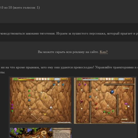
0.0
из
10
(всего голосов:
1
)
руководствоваться законами тяготения. Играем за пушистого персонажа, который прыгает и р
Вы можете скрыть всю рекламу на сайте.
Как?
ни на что кроме прыжков, зато ему они удаются превосходно! Управляйте траекториями и 
упы.