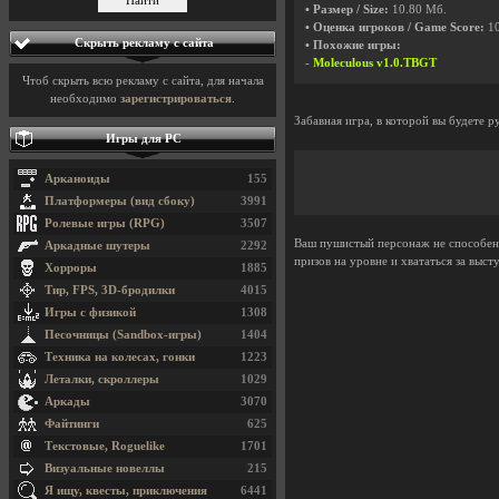
• Размер / Size:
10.80 Мб.
• Оценка игроков / Game Score:
1
Скрыть рекламу с сайта
• Похожие игры:
-
Moleculous v1.0.TBGT
Чтоб скрыть всю рекламу с сайта, для начала
необходимо
зарегистрироваться
.
Забавная игра, в которой вы будете 
Игры для PC
Арканоиды
155
Платформеры (вид сбоку)
3991
Ролевые игры (RPG)
3507
Ваш пушистый персонаж не способен 
Аркадные шутеры
2292
призов на уровне и хвататься за выст
Хорроры
1885
Тир, FPS, 3D-бродилки
4015
Игры с физикой
1308
Песочницы (Sandbox-игры)
1404
Техника на колесах, гонки
1223
Леталки, скроллеры
1029
Аркады
3070
Файтинги
625
Текстовые, Roguelike
1701
Визуальные новеллы
215
Я ищу, квесты, приключения
6441