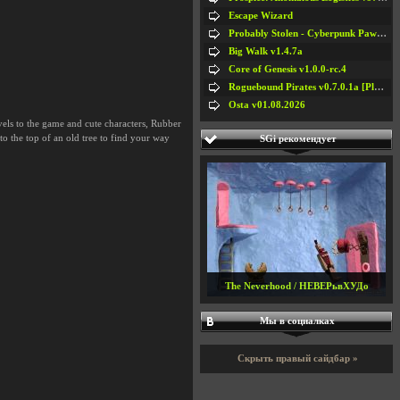
Escape Wizard
Probably Stolen - Cyberpunk Pawnshop Simulator v048c [Playtest]
Big Walk v1.4.7a
Core of Genesis v1.0.0-rc.4
Roguebound Pirates v0.7.0.1a [Playtest]
Osta v01.08.2026
vels to the game and cute characters, Rubber
to the top of an old tree to find your way
SGi рекомендует
Мы в социалках
The Neverhood / НЕВЕРьвХУДо
Скрыть правый сайдбар »