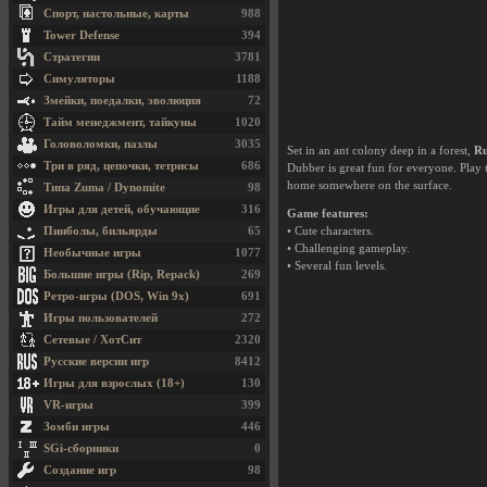
Спорт, настольные, карты
988
Tower Defense
394
Стратегии
3781
Симуляторы
1188
Змейки, поедалки, эволюция
72
Тайм менеджмент, тайкуны
1020
Головоломки, пазлы
3035
Set in an ant colony deep in a forest,
Ru
Три в ряд, цепочки, тетрисы
686
Dubber is great fun for everyone. Play t
home somewhere on the surface.
Типа Zuma / Dynomite
98
Игры для детей, обучающие
316
Game features:
Пинболы, бильярды
65
• Cute characters.
• Challenging gameplay.
Необычные игры
1077
• Several fun levels.
Большие игры (Rip, Repack)
269
Ретро-игры (DOS, Win 9x)
691
Игры пользователей
272
Сетевые / ХотСит
2320
Русские версии игр
8412
Игры для взрослых (18+)
130
VR-игры
399
Зомби игры
446
SGi-сборники
0
Создание игр
98