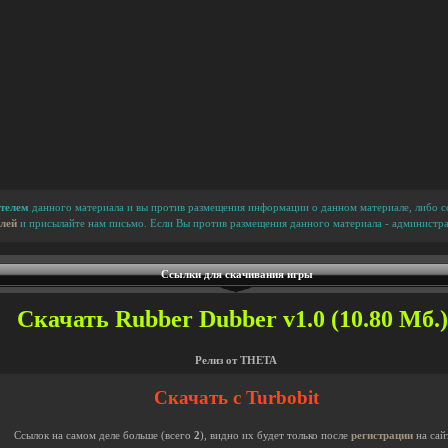
телем
данного материала и вы против размещения информации о данном материале, либо сс
лей
и присылайте нам письмо. Если Вы против размещения данного материала - администра
Ссылки для скачивания игры
Скачать Rubber Dubber v1.0 (10.80 Мб.)
Релиз от THETA
Скачать с Turbobit
Ссылок на самом деле больше (всего
2
), видно их будет только после
регистрации
на сай