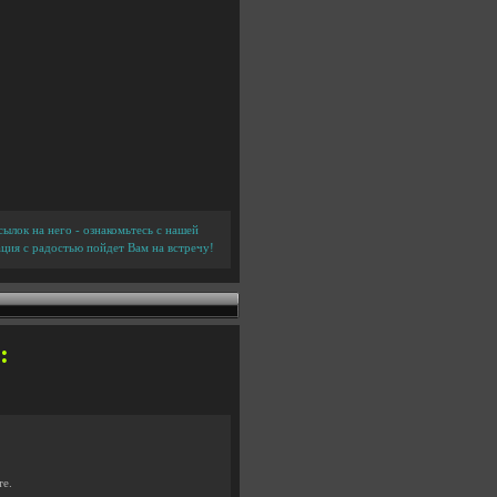
ылок на него - ознакомьтесь с нашей
ция с радостью пойдет Вам на встречу!
:
те.