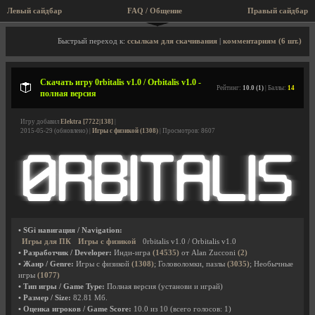
Левый сайдбар
FAQ / Общение
Правый сайдбар
Описание игры, скриншоты, видео
Быстрый переход к:
ссылкам для скачивания
|
комментариям (6 шт.)
Скачать игру 0rbitalis v1.0 / Orbitalis v1.0 -
Рейтинг:
10.0 (1)
| Баллы:
14
полная версия
Игру добавил
Elektra [7722|138]
|
2015-05-29 (обновлено) |
Игры с физикой (1308)
| Просмотров: 8607
• SGi навигация / Navigation:
Игры для ПК
Игры с физикой
0rbitalis v1.0 / Orbitalis v1.0
• Разработчик / Developer:
Инди-игра
(14535)
от Alan Zucconi
(2)
• Жанр / Genre:
Игры с физикой
(1308)
; Головоломки, пазлы
(3035)
; Необычные
игры
(1077)
• Тип игры / Game Type:
Полная версия (установи и играй)
• Размер / Size:
82.81 Мб.
• Оценка игроков / Game Score:
10.0
из
10
(всего голосов:
1
)