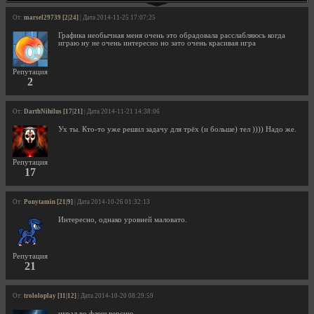
От:
marsel29739 [2|24]
| Дата 2014-11-25 17:07:25
Графика необычная меня очень это обрадовала расслабляюсь когда
играю ну не очень интересно но зато очень красивая игра
Репутация
2
От:
DarthNihilus [17|21]
| Дата 2014-11-21 14:38:06
Ух ты. Кто-то уже решил задачу для трёх (и больше) тел )))) Надо же.
Репутация
17
От:
Ponytamin [21|9]
| Дата 2014-10-26 01:32:13
Интересно, однако уровней маловато.
Репутация
21
От:
trololoplay [11|12]
| Дата 2014-10-20 08:29:59
играл во флеш версию