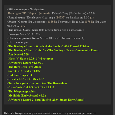
• SGi навигация / Navigation:
Игры для ПК
Игры с физикой
Delver's Drop [Early Access] v0.7.9
• Разработчик / Developer:
Инди-игра
(14535)
от Pixelscopic LLC
(1)
• Жанр / Genre:
Игры с физикой
(1308)
; Текстовые, Roguelike
(1701)
; Игры для
Mac OS X
(272)
• Тип игры / Game Type:
Beta-версия (игра еще в разработке)
• Размер / Size:
220.86 Мб.
• Оценка игроков / Game Score:
10.0
из
10
(всего голосов:
1
)
• Похожие игры:
-
The Binding of Isaac: Wrath of the Lamb v1.666 Eternal Edition
-
The Binding of Isaac v1.0r10 / +The Binding of Isaac: Community Remix
-
Anodyne v1.508
-
Hack 'n' Slash v1.0.0.1 / +Prototype
-
A Wizard’s Lizard v2.6.0u1
-
The Hero Trap [Pre-Alpha]
-
Secrets of Grindea v1.03c
-
Coldfire Keep v1.4
-
Crawl v1.0.1 / + GOG v1.0.1
-
Terra Incognita. Chapter One: The Descendant
-
CrossCode v1.4.2-3 / + RUS v1.2.0-5
-
The Weaponographist
-
Mydhilde [Early Access] v0.2a
-
A Wizard's Lizard 2: Soul Thief v0.26.0 [Steam Early Access]
Delver's Grop
- очень увлекательный и во многом уникальный рогалик от