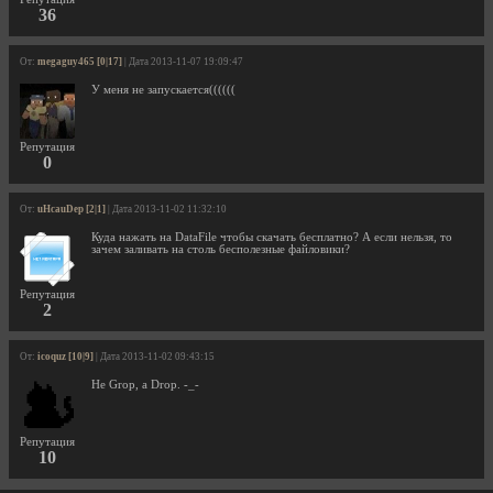
36
От:
megaguy465 [0|17]
| Дата 2013-11-07 19:09:47
У меня не запускается((((((
Репутация
0
От:
uHcauDep [2|1]
| Дата 2013-11-02 11:32:10
Куда нажать на DataFile чтобы скачать бесплатно? А если нельзя, то
зачем заливать на столь бесполезные файловики?
Репутация
2
От:
icoquz [10|9]
| Дата 2013-11-02 09:43:15
Не Grop, а Drop. -_-
Репутация
10