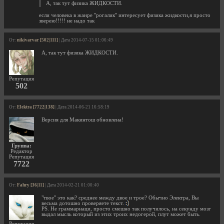
А, так тут физика ЖИДКОСТИ.
если человека в жанре "рогалик" интересует физика жидкости,я просто
зверею!!!!! не надо так
От:
nikivarvar [502|111]
| Дата 2014-07-15 01:06:49
А, так тут физика ЖИДКОСТИ.
Репутация
502
От:
Elektra [7722|138]
| Дата 2014-06-21 16:58:19
Версия для Макинтош обновлена!
Группа:
Редактор
Репутация
7722
От:
Fahry [36|11]
| Дата 2014-02-21 01:00:40
"твое" это как? среднее между двое и трое? Обычно Электра, Вы
весьма дотошно проверяете текст.
PS. Не граммарнаци, просто смешно так получилось, на секунду мозг
выдал мысль который из этих троих недогерой, плут может быть.
Репутация