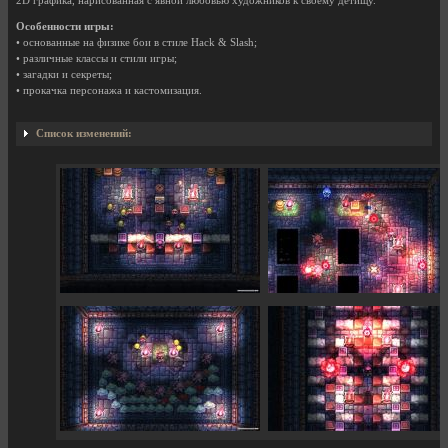
2D графика, нарисованная с явной любовью художников к своему детищу.
Особенности игры:
• основанные на физике бои в стиле Hack & Slash;
• различные классы и стили игры;
• загадки и секреты;
• прокачка персонажа и кастомизация.
Список изменений: