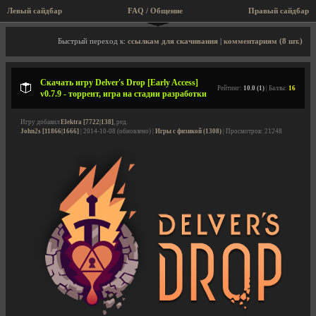
Левый сайдбар
FAQ / Общение
Правый сайдбар
Описание игры, торрент, скриншоты, видео
Быстрый переход к:
ссылкам для скачивания
|
комментариям (8 шт.)
Скачать игру Delver's Drop [Early Access]
Рейтинг:
10.0 (1)
| Баллы:
16
v0.7.9 - торрент, игра на стадии разработки
Игру добавил
Elektra [7722|138]
, ред.
John2s [11866|1666]
| 2014-10-08 (обновлено) |
Игры с физикой (1308)
| Просмотров: 21248