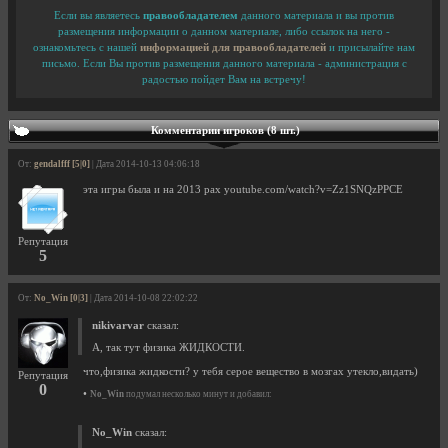
Если вы являетесь
правообладателем
данного материала и вы против
размещения информации о данном материале, либо ссылок на него -
ознакомьтесь с нашей
информацией для правообладателей
и присылайте нам
письмо. Если Вы против размещения данного материала - администрация с
радостью пойдет Вам на встречу!
Комментарии игроков (8 шт.)
От:
gendalfff [5|0]
| Дата 2014-10-13 04:06:18
эта игры была и на 2013 pax youtube.com/watch?v=Zz1SNQzPPCE
Репутация
5
От:
No_Win [0|3]
| Дата 2014-10-08 22:02:22
nikivarvar
сказал:
А, так тут физика ЖИДКОСТИ.
что,физика жидкости? у тебя серое вещество в мозгах утекло,видать)
Репутация
0
•
No_Win
подумал несколько минут и добавил:
No_Win
сказал: