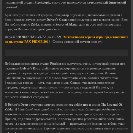
независимой студии
Pixelscopic
, в котором используется
качественный физический
движок
!
Красивая рисованная 2D графика, генератор подземелий, использование физики в
бою и многое другое делает
Delver's Grop
одной из лучших игр в своем жанре. Если
Вы любите серию
Zelda
, знакомы с
Secret of Mana
, да и просто любите хорошие
игры, то Вам не стоит проходить мимо!
Игра
ОБНОВЛЕНА
с
v0.7.5
до
v0.7.9
.
Эксклюзивная версия игры представленная
на выставке PAX PRIME 2014!
Список изменений внутри новости.
Небольшая независимая студия
Pixelscopic
выпустила очень интересный проект под
названием
Delver’s Drop
. Действие ее разворачивается в огромных размеров
подземной тюрьме, каждый уголок которой генерируется рандомно. Из этого
наполненного ловушками и голодными монстрами места должны сбежать твое
безымянных героев — плут, гладиатор и маг. Однако, управлять придется не
отрядом, а отдельными персонажами — совсем как в недавней Karateka, из
заключения наших персонажей выпускают по одному и если первый беглец умирает,
его место занимает следующий.
В
Delver’s Drop
отчетливо заметно влияние
roguelike-игр
и серии
The Legend Of
Zelda
. И быть бы ей еще одной игрой по мотивам, если бы не одна особенность —
активное использование физики, совершенно не характерное для такого рода игр.
Причем, под этим подразумевается не просто красиво разлетающийся после пинка
мусор, а реальное влияние ее на геймплей — использование физики как в бою, так и
для решения головоломок. Картину дополняет на редкость приятная глазу рисованная