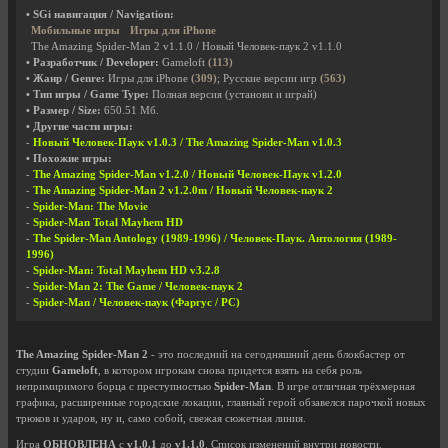
• SGi навигация / Navigation:
Мобильные игры
Игры для iPhone
The Amazing Spider-Man 2 v1.1.0 / Новый Человек-паук 2 v1.1.0
• Разработчик / Developer:
Gameloft
(113)
• Жанр / Genre:
Игры для iPhone
(309)
; Русские версии игр
(563)
• Тип игры / Game Type:
Полная версия (установи и играй)
• Размер / Size:
650.51 Мб.
• Другие части игры:
-
Новый Человек-Паук v1.0.3 / The Amazing Spider-Man v1.0.3
• Похожие игры:
-
The Amazing Spider-Man v1.2.0 / Новый Человек-Паук v1.2.0
-
The Amazing Spider-Man 2 v1.2.0m / Новый Человек-паук 2
-
Spider-Man: The Movie
-
Spider-Man Total Mayhem HD
-
The Spider-Man Antology (1989-1996) / Человек-Паук. Антология (1989-
1996)
-
Spider-Man: Total Mayhem HD v3.2.8
-
Spider-Man 2: The Game / Человек-паук 2
-
Spider-Man / Человек-паук (Фаргус / PC)
The Amazing Spider-Man 2
- это последний на сегодняшний день блокбастер от
студии
Gameloft
, в котором игрокам снова придется взять на себя роль
непримиримого борца с преступностью
Spider-Man
. В игре отличная трёхмерная
графика, расширенные городские локации, главный герой обзавелся парочкой новых
трюков и ударов, ну и, само собой, свежая сюжетная линия.
Игра
ОБНОВЛЕНА
с
v1.0.1
до
v1.1.0
. Список изменений внутри новости.