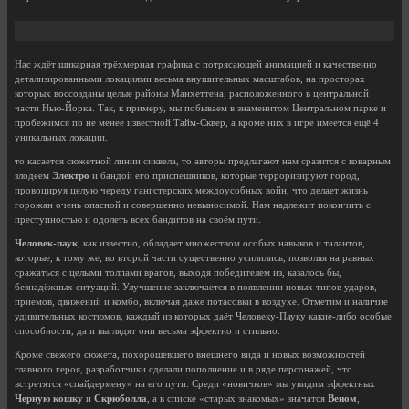
Нас ждёт шикарная трёхмерная графика с потрясающей анимацией и качественно
детализированными локациями весьма внушительных масштабов, на просторах
которых воссозданы целые районы Манхеттена, расположенного в центральной
части Нью-Йорка. Так, к примеру, мы побываем в знаменитом Центральном парке и
пробежимся по не менее известной Тайм-Сквер, а кроме них в игре имеется ещё 4
уникальных локации.
то касается сюжетной линии сиквела, то авторы предлагают нам сразится с коварным
злодеем
Электро
и бандой его приспешников, которые терроризируют город,
провоцируя целую череду гангстерских междоусобных войн, что делает жизнь
горожан очень опасной и совершенно невыносимой. Нам надлежит покончить с
преступностью и одолеть всех бандитов на своём пути.
Человек-паук
, как известно, обладает множеством особых навыков и талантов,
которые, к тому же, во второй части существенно усилились, позволяя на равных
сражаться с целыми толпами врагов, выходя победителем из, казалось бы,
безнадёжных ситуаций. Улучшение заключается в появлении новых типов ударов,
приёмов, движений и комбо, включая даже потасовки в воздухе. Отметим и наличие
удивительных костюмов, каждый из которых даёт Человеку-Пауку какие-либо особые
способности, да и выглядят они весьма эффектно и стильно.
Кроме свежего сюжета, похорошевшего внешнего вида и новых возможностей
главного героя, разработчики сделали пополнение и в ряде персонажей, что
встретятся «спайдермену» на его пути. Среди «новичков» мы увидим эффектных
Черную кошку
и
Скрюболла
, а в списке «старых знакомых» значатся
Веном
,