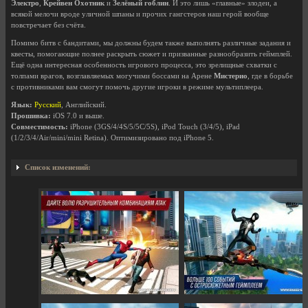
Электро
,
Крейвен Охотник
и
Зелёный гоблин
. И это лишь «главные» злодеи, а
всякой мелочи вроде уличной шпаны и прочих гангстеров наш герой вообще
повстречает без счёта.
Помимо битв с бандитами, мы должны будем также выполнять различные задания и
квесты, помогающие полнее раскрыть сюжет и призванные разнообразить геймплей.
Ещё одна интересная особенность игрового процесса, это зрелищные схватки с
толпами врагов, возглавляемых могучими боссами на Арене
Мистерио
, где в борьбе
с противниками вам смогут помочь другие игроки в режиме мультиплеера.
Язык:
Русский
, Английский.
Прошивка:
iOS 7.0 и выше.
Совместимость:
iPhone (3GS/4/4S/5/5C/5S), iPod Touch (3/4/5), iPad
(1/2/3/4/Air/mini/mini Retina). Оптимизировано под iPhone 5.
Список изменений: