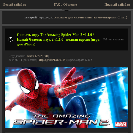
Левый сайдбар
FAQ / Общение
Правый сайдбар
Описание игры, скриншоты, видео
Быстрый переход к:
ссылкам для скачивания
|
комментариям (0 шт.)
Скачать игру The Amazing Spider-Man 2 v1.1.0 /
Новый Человек-паук 2 v1.1.0 - полная версия (игра
Рейтинга пока нет
для iPhone)
Игру добавил
Elektra [7722|138]
|
2014-07-11 (обновлено) |
Игры для iPhone (309)
| Просмотров: 12802