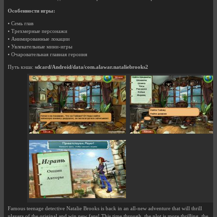
Особенности игры:
• Семь глав
• Трехмерные персонажи
• Анимированные локации
• Увлекательные мини-игры
• Очаровательная главная героиня
Путь кэша:
sdcard/Android/data/com.alawar.nataliebrooks2
Famous teenage detective Natalie Brooks is back in an all-new adventure that will thrill
players of the original and win new fans! This time through, the plot is more thrilling, the