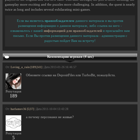
gameplay more exciting and the puzzles more challenging. In addition, the quest is nearly
twice as long and includes several exhilarating mini-games.
Если вы являетесь
правообладателем
данного материала и вы против
размещения информации о данном материале, либо ссылок на него -
ознакомьтесь с нашей
информацией для правообладателей
и присылайте нам
письмо. Если Вы против размещения данного материала - администрация с
радостью пойдет Вам на встречу!
Комментарии игроков (4 шт.)
От:
Loving_a_rain [189|241]
| Дата 2013-01-26 16:46:57
Обновите ссылки на DepositFiles или TurboBit, пожалуйста.
Репутация
189
От:
harlamov36 [5|37]
| Дата 2011-10-04 13:43:28
а почему персонажи не живые?
Репутация
5