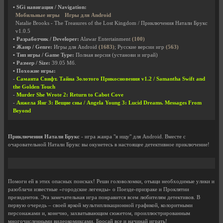
• SGi навигация / Navigation:
Мобильные игры
Игры для Android
Natalie Brooks - The Treasures of the Lost Kingdom / Приключения Натали Брукс
v1.0.5
• Разработчик / Developer:
Alawar Entertainment
(100)
• Жанр / Genre:
Игры для Android
(1683)
; Русские версии игр
(563)
• Тип игры / Game Type:
Полная версия (установи и играй)
• Размер / Size:
39.05 Мб.
• Похожие игры:
-
Саманта Свифт. Тайна Золотого Прикосновения v1.2 / Samantha Swift and
the Golden Touch
-
Murder She Wrote 2: Return to Cabot Cove
-
Анжела Янг 3: Вещие сны / Angela Young 3: Lucid Dreams. Messages From
Beyond
Приключения Натали Брукс
- игра жанра "я ищу" для Android. Вместе с
очаровательной Натали Брукс вы окунетесь в настоящее детективное приключение!
Помоги ей в этих опасных поисках! Реши головоломки, отыщи необходимые улики и
разоблачи известные «городские легенды» о Поезде-призраке и Проклятии
президентов. Эта замечательная игра понравится всем любителям детективов. В
первую очередь – своей яркой мультипликационной графикой, колоритными
персонажами и, конечно, захватывающим сюжетом, проиллюстрированным
многочисленными видеокомиксами. Бросай все и начинай играть!