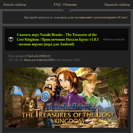
Левый сайдбар
FAQ / Общение
Правый сайдбар
Описание игры, скриншоты, видео
Быстрый переход к:
ссылкам для скачивания
|
комментариям (4 шт.)
Скачать игру Natalie Brooks - The Treasures of the
Lost Kingdom / Приключения Натали Брукс v1.0.5
Рейтинга пока нет
- полная версия (игра для Android)
Игру добавил
CTpeLock [2980|43]
|
2011-05-30 |
Игры для Android (1683)
| Просмотров: 14265