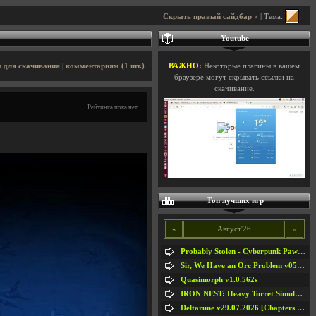
Скрыть правый сайдбар »
| Тема:
Youtube
 для скачивания
|
комментариям (1 шт.)
ВАЖНО:
Некоторые плагины в вашем
браузере могут скрывать ссылки на
скачивание.
Рейтинга пока нет
Топ лучших игр
«
Август'26
»
Probably Stolen - Cyberpunk Pawnshop Simulator v048c [Playtest]
Sir, We Have an Orc Problem v05.08.2026
Quasimorph v1.0.562s
IRON NEST: Heavy Turret Simulator v1.0a
Deltarune v29.07.2026 [Chapters 1-5] / + RUS [Chapters 1-5]