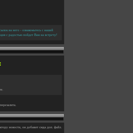
ылок на него - ознакомьтесь с нашей
ция с радостью пойдет Вам на встречу!
:
те.
перезалита.
тору новости, он добавит сюда доп. файл.