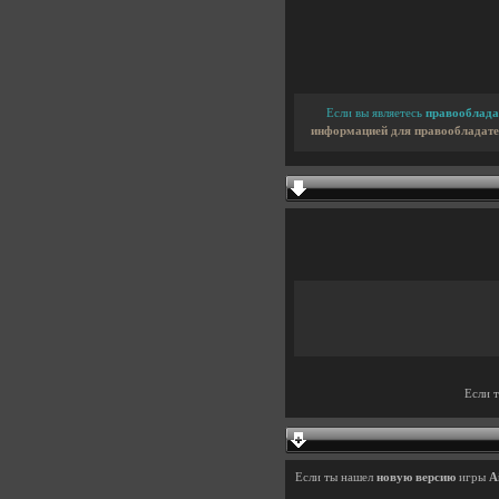
Если вы являетесь
правооблада
информацией для правообладате
Если 
Если ты нашел
новую версию
игры
A