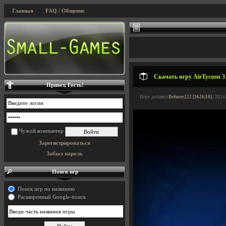
Главная
FAQ / Общение
Скачать игру AirTycoon 3 
Привет, Гость!
Игру добавил
Defuser222 [3626|10]
| 2014
Чужой компьютер
Зарегистрироваться
Забыл пароль
Поиск игр
Поиск игр по названию
Расширенный Google-поиск