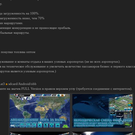
у.
да загруженность на 100%.
 загруженность ниже, чем 70%
ми маршрутами.
имеющие конкуренцию и не приносящие прибыль.
рибыльные маршруты.
я покупки топлива оптом
луживание и комнаты отдыха в ваших узловых аэропортах (не во всех аэропортах).
 на техническое обслуживание и увеличить количество пассажиров бизнес и первого класса
рутов является узловым аэропортом.)
.at3
в
sdcard/Android/obb
мите на значек FULL Version в правом верхнем углу (требуется соединение с интернетом).