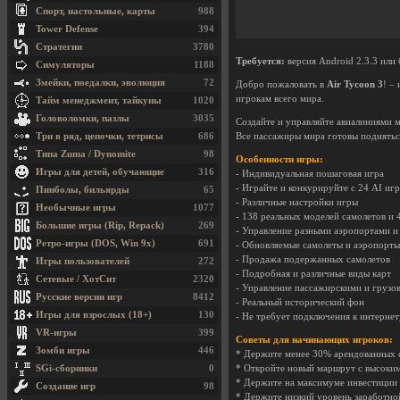
Спорт, настольные, карты
988
Tower Defense
394
Стратегии
3780
Требуется:
версия Android 2.3.3 или 
Симуляторы
1188
Змейки, поедалки, эволюция
72
Добро пожаловать в
Air Tycoon 3
! –
игрокам всего мира.
Тайм менеджмент, тайкуны
1020
Головоломки, пазлы
3035
Создайте и управляйте авиалиниями м
Все пассажиры мира готовы поднятьс
Три в ряд, цепочки, тетрисы
686
Типа Zuma / Dynomite
98
Особенности игры:
Игры для детей, обучающие
316
- Индивидуальная пошаговая игра
- Играйте и конкурируйте с 24 AI и
Пинболы, бильярды
65
- Различные настройки игры
Необычные игры
1077
- 138 реальных моделей самолетов и
Большие игры (Rip, Repack)
269
- Управление разными аэропортами 
Ретро-игры (DOS, Win 9x)
691
- Обновляемые самолеты и аэропорты
- Продажа подержанных самолетов
Игры пользователей
272
- Подробная и различные виды карт
Сетевые / ХотСит
2320
- Управление пассажирскими и груз
Русские версии игр
8412
- Реальный исторический фон
Игры для взрослых (18+)
130
- Не требует подключения к интернет
VR-игры
399
Советы для начинающих игроков:
Зомби игры
446
* Держите менее 30% арендованных 
* Откройте новый маршрут с высоким
SGi-сборники
0
* Держите на максимуме инвестиции 
Создание игр
98
* Держите низкий уровень заработной