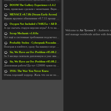
DOOM The Gallery Experience v1.4.2
Блин, прикольно сделали с монетками. Вернулся в св
MENACE v0.7.8b [Steam Early Access]
Вышло крупное обновление v0.7.11 прошу обновить
Oxygen Not Included v744825a + All DLC
А где скачать старую версию игры? А то на новой но
Welcome to
Air Tycoon 3
! - Authentic
Scrap Mechanic v1.0.0a
and manage worldwide airline with detai
Тут ещё и системные требования подскочили. Если не
Probably Stolen - Cyberpunk Pawnshop Simulator v048c [Playtest]
Поиграв в плейтест, сразу бы накинул игре наивысши
Sir, We Have an Orc Problem v05.08.2026
За 3 месяца склепали дипломную и уже лям двести ба
Sir, We Have an Orc Problem v05.08.2026
Дипломная работа?Да тут 120000 орков путь выбирают
1916: The War You Never Knew
Очень хороший хоррор. Жаль что он не получил должн