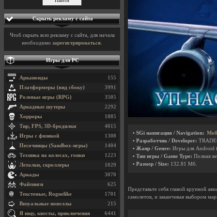
Скрыть рекламу с сайта
Чтоб скрыть всю рекламу с сайта, для начала
необходимо
зарегистрироваться
.
Игры для PC
Арканоиды
155
Платформеры (вид сбоку)
3991
Ролевые игры (RPG)
3505
Аркадные шутеры
2292
Хорроры
1885
Тир, FPS, 3D-бродилки
4015
• SGi навигация / Navigation:
Моб
Игры с физикой
1308
• Разработчик / Developer:
TRADEG
Песочницы (Sandbox-игры)
1404
• Жанр / Genre:
Игры для Android
Техника на колесах, гонки
1223
• Тип игры / Game Type:
Полная ве
• Размер / Size:
132.81 Мб.
Леталки, скроллеры
1029
Аркады
3070
Файтинги
625
Представьте себя главой крупной ав
Текстовые, Roguelike
1701
самолетов, и заканчивая выбором ма
Визуальные новеллы
215
Я ищу, квесты, приключения
6441