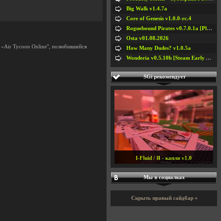
Big Walk v1.4.7a
Core of Genesis v1.0.0-rc.4
Roguebound Pirates v0.7.0.1a [Playtest]
Osta v01.08.2026
 «Air Tycoon Online", полюбившейся
How Many Dudes? v1.0.5a
Wonderia v0.5.10b [Steam Early Access]
SGi рекомендует
I-Fluid / Я - капля v1.0
Мы в социалках
Скрыть правый сайдбар »