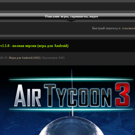
Описание игры, скриншоты, видео
Быстрый переход к:
ссылкам
v1.1.0 - полная версия (игра для Android)
-06-29 |
Игры для Android (1683)
| Просмотров: 8401