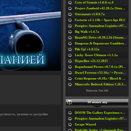
Core of Genesis v1.0.0-rc.4
Project Zomboid v42.20.2a [Steam Early Access]
Ostranauts v1.0.0.7a
Factorio v2.1.14b + Space Age DLC
Prospice: Anomalous Logistics v97 [Playtest]
Big Walk v1.4.7a
BeamNG Drive v0.39.2.1b [Steam Early Access]
Dungeons & Degenerate Gamblers v2.0.2a
Pile Up! v1.0.12a
Lucky Tower Ultimate v1.1.1a
HyperBox v25.12.2025
Roguebound Pirates v0.7.0.1a [Playtest]
Dwarf Fortress v53.16a / + Русская Версия v50.12a
Crisis Response v0.10a / Blood & Bullet
Minecraft: Bedrock Edition 1.26.33.1a / + TLauncher v2.89
Показать Топ-100
10 новых игр
DOOM The Gallery Experience v1.4.2
 должность, начиная от настройки
Prospice: Anomalous Logistics v97 [Playtest]
Escape Wizard
Probably Stolen - Cyberpunk Pawnshop Simulator v048c [Playtest]