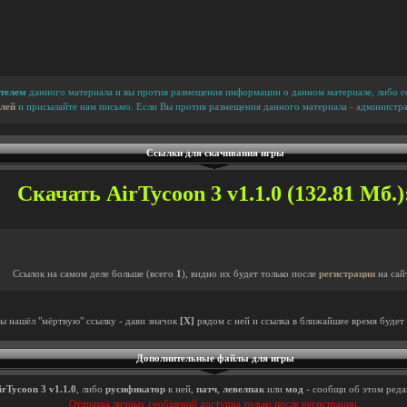
телем
данного материала и вы против размещения информации о данном материале, либо сс
лей
и присылайте нам письмо. Если Вы против размещения данного материала - администра
Ссылки для скачивания игры
Скачать AirTycoon 3 v1.1.0 (132.81 Мб.)
Ссылок на самом деле больше (всего
1
), видно их будет только после
регистрации
на сай
ты нашёл "мёртвую" ссылку - дави значок
[X]
рядом с ней и ссылка в ближайшее время будет 
Дополнительные файлы для игры
irTycoon 3 v1.1.0
, либо
русификатор
к ней,
патч
,
левелпак
или
мод
- сообщи об этом редак
Отправка личных сообщений доступна только после регистрации.