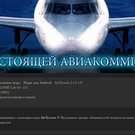
ильные игры
Игры для Android
AirTycoon 3 v1.1.0
AME Lab Inc.
(1)
(1683)
рсия (установи и играй)
иакомпании с помощью игры
AirTycoon 3
! Вы узнаете сколько обязанностей ложится на вашу
ршрутов.