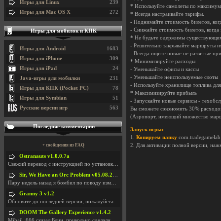
Игры для Linux
239
* Используйте самолеты по максимум
Игры для Mac OS X
272
* Всегда настраивайте тарифы.
- Поднимайте стоимость билетов, ког
- Снижайте стоимость билетов, когда
Игры для мобилок и КПК
* Не будьте одержимы существующи
- Решительно закрывайте маршруты 
Игры для Android
1683
- Всегда ищите новые не развитые п
Игры для iPhone
309
* Минимизируйте расходы
Игры для iPad
24
- Уменьшайте офисы и кассы
- Уменьшайте неиспользуемые слоты
Java-игры для мобилки
231
- Используйте хранилище топлива дл
Игры для КПК (Pocket PC)
78
* Максимизируйте прибыль
Игры для Symbian
51
- Запускайте новые сервисы - техобс
Русские версии игр
563
Вы сможете сэкономить 30% расходов
(Аэропорт, имеющий множество марш
Последние комментарии
Запуск игры:
1.
Копируем папку
com.tradegamelab
2. Для активации полной версии, наж
+ сообщения из FAQ
Ostranauts v1.0.0.7a
Свежий перевод с инструкцией по установкеhttps://g
Sir, We Have an Orc Problem v05.08.2026
Пару недель назад я бомбил по поводу изменения мин
Granny 3 v1.2
Обновите до последней версии, пожалуйста
DOOM The Gallery Experience v1.4.2
Mihail_666 сказал:Блин, прикольно сделали с монетк