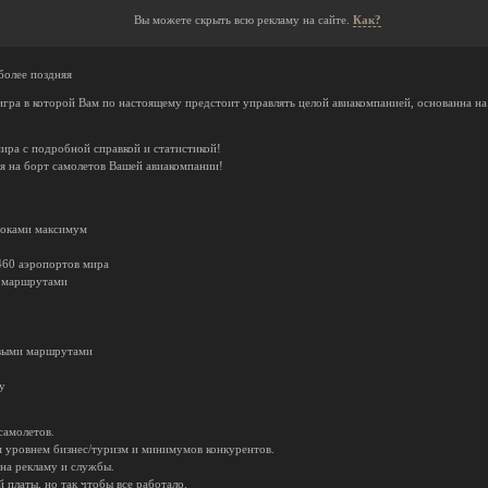
Вы можете скрыть всю рекламу на сайте.
Как?
более поздняя
 игра в которой Вам по настоящему предстоит управлять целой авиакомпанией, основанна на
ира с подробной справкой и статистикой!
я на борт самолетов Вашей авиакомпании!
гроками максимум
 460 аэропортов мира
и маршрутами
овыми маршрутами
у
самолетов.
 уровнем бизнес/туризм и минимумов конкурентов.
на рекламу и службы.
 платы, но так чтобы все работало.