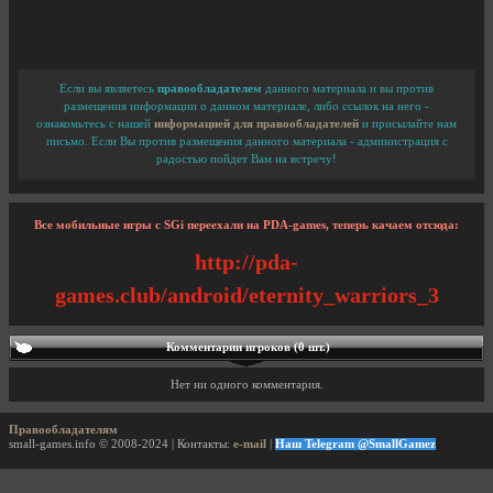
Если вы являетесь
правообладателем
данного материала и вы против
размещения информации о данном материале, либо ссылок на него -
ознакомьтесь с нашей
информацией для правообладателей
и присылайте нам
письмо. Если Вы против размещения данного материала - администрация с
радостью пойдет Вам на встречу!
Все мобильные игры с SGi переехали на PDA-games, теперь качаем отсюда:
http://pda-
games.club/android/eternity_warriors_3
Комментарии игроков (0 шт.)
Нет ни одного комментария.
Правообладателям
small-games.info © 2008-2024 | Контакты:
e-mail
|
Наш Telegram @SmallGamez