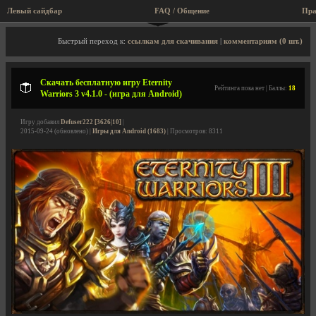
Левый сайдбар
FAQ / Общение
Пра
Описание игры, скриншоты, видео
Быстрый переход к:
ссылкам для скачивания
|
комментариям (0 шт.)
Скачать бесплатную игру Eternity
Рейтинга пока нет | Баллы:
18
Warriors 3 v4.1.0 - (игра для Android)
Игру добавил
Defuser222 [3626|10]
|
2015-09-24 (обновлено) |
Игры для Android (1683)
| Просмотров: 8311