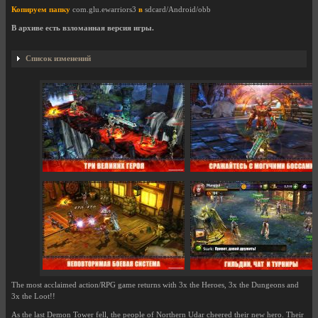
Копируем папку
com.glu.ewarriors3
в
sdcard/Android/obb
В архиве есть взломанная версия игры.
Список изменений
The most acclaimed action/RPG game returns with 3x the Heroes, 3x the Dungeons and
3x the Loot!!
As the last Demon Tower fell, the people of Northern Udar cheered their new hero. Their