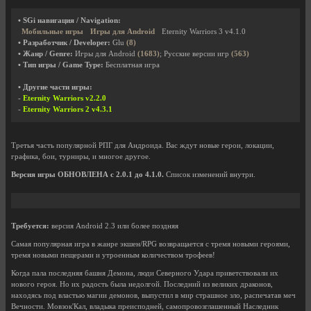
• SGi навигация / Navigation:
Мобильные игры
Игры для Android
Eternity Warriors 3 v4.1.0
• Разработчик / Developer:
Glu
(8)
• Жанр / Genre:
Игры для Android
(1683)
; Русские версии игр
(563)
• Тип игры / Game Type:
Бесплатная игра
• Другие части игры:
-
Eternity Warriors v2.2.0
-
Eternity Warriors 2 v4.3.1
Третья часть популярной РПГ для Андроида. Вас ждут новые герои, локации,
графика, бои, турниры, и многое другое.
Версия игры ОБНОВЛЕНА с 2.0.1 до 4.1.0.
Список изменений внутри.
Требуется:
версия Android 2.3 или более поздняя
Самая популярная игра в жанре экшен/RPG возвращается с тремя новыми героями,
тремя новыми пещерами и утроенным количеством трофеев!
Когда пала последняя башня Демона, люди Северного Удара приветствовали их
нового героя. Но их радость была недолгой. Последний из великих драконов,
находясь под властью магии демонов, выпустил в мир страшное зло, распечатав меч
Вечности. Мовзок'Кал, владыка преисподней, самопровозглашенный Наследник