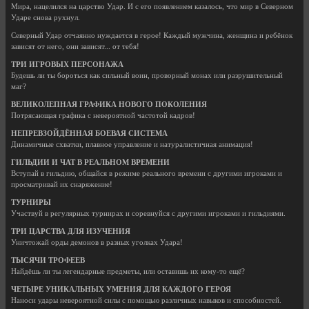
Мира, нацелился на царство Удар. И с его появлением казалось, что мир в Северном
Ударе снова рухнул.
Северный Удар отчаянно нуждается в герое! Каждый мужчина, женщина и ребёнок
зависят от него, они зависят... от тебя!
ТРИ ИГРОВЫХ ПЕРСОНАЖА
Будешь ли ты бороться как сильный воин, проворный монах или разрушительный
маг?
ВЕЛИКОЛЕПНАЯ ГРАФИКА НОВОГО ПОКОЛЕНИЯ
Потрясающая графика c невероятной частотой кадров!
НЕПРЕВЗОЙДЁННАЯ БОЕВАЯ СИСТЕМА
Динамичные схватки, плавное управление и натуралистичная анимация!
ГИЛЬДИИ И ЧАТ В РЕАЛЬНОМ ВРЕМЕНИ
Вступай в гильдию, общайся в режиме реального времени c другими игроками и
просматривай их снаряжение!
ТУРНИРЫ
Участвуй в регулярных турнирах и соревнуйся с другими игроками и гильдиями.
ТРИ ЦАРСТВА ДЛЯ ИЗУЧЕНИЯ
Уничтожай орды демонов в разных уголках Удара!
ТЫСЯЧИ ТРОФЕЕВ
Найдёшь ли ты легендарные предметы, или оставишь их кому-то ещё?
ЧЕТЫРЕ УНИКАЛЬНЫХ УМЕНИЯ ДЛЯ КАЖДОГО ГЕРОЯ
Наноси удары невероятной силы с помощью различных навыков и способностей.