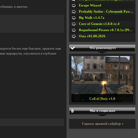
Escape Wizard
робницах и шахтах.
Probably Stolen - Cyberpunk Pawnshop Simulator v048c [Playtest]
Big Walk v1.4.7a
Core of Genesis v1.0.0-rc.4
Roguebound Pirates v0.7.0.1a [Playtest]
Osta v01.08.2026
SGi рекомендует
идется бегать еще быстрее, прыгать еще
сные маршруты, опускаться в глубокие
SUPERHOT v1.0.21
Мы в социалках
Скрыть правый сайдбар »
#5
#6