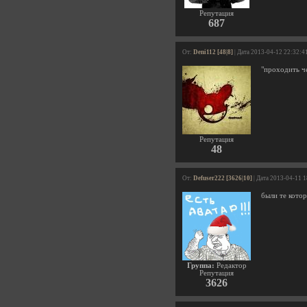
Репутация
687
От:
Deni112 [48|8]
| Дата 2013-04-12 22:32:4
"проходить ч
Репутация
48
От:
Defuser222 [3626|10]
| Дата 2013-04-11 
были те котор
Группа:
Редактор
Репутация
3626