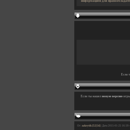
информацией для правообладате
Если 
Если ты нашел
новую версию
игр
От:
zakrytik [52|54]
| Дата 2015-01-25 16:59: