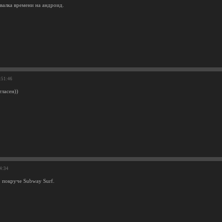
валка времени на андроид.
:51:46
гласен))
44:34
 покруче Subway Surf.