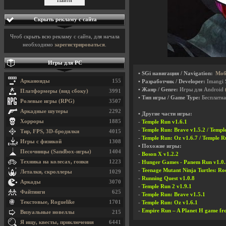
Скрыть рекламу с сайта
Чтоб скрыть всю рекламу с сайта, для начала
необходимо
зарегистрироваться
.
Игры для PC
• SGi навигация / Navigation:
Моб
Арканоиды
155
• Разработчик / Developer:
Imangi 
• Жанр / Genre:
Игры для Android
Платформеры (вид сбоку)
3991
• Тип игры / Game Type:
Бесплатна
Ролевые игры (RPG)
3507
Аркадные шутеры
2292
• Другие части игры:
Хорроры
1885
-
Temple Run v1.6.1
-
Temple Run: Brave v1.5.2 / Temp
Тир, FPS, 3D-бродилки
4015
-
Temple Run: Oz v1.6.7 / Temple R
Игры с физикой
1308
• Похожие игры:
Песочницы (Sandbox-игры)
1404
-
Boson X v1.2.2
Техника на колесах, гонки
1223
-
Hunger Games - Panem Run v1.0.
-
Teenage Mutant Ninja Turtles: Ro
Леталки, скроллеры
1029
-
Running Quest v1.0.8
Аркады
3070
-
Temple Run 2 v1.9.1
Файтинги
625
-
Temple Run: Brave v1.5.1
Текстовые, Roguelike
1701
-
Temple Run: Oz v1.6.1
-
Empire Run – A Planet H game f
Визуальные новеллы
215
Я ищу, квесты, приключения
6441