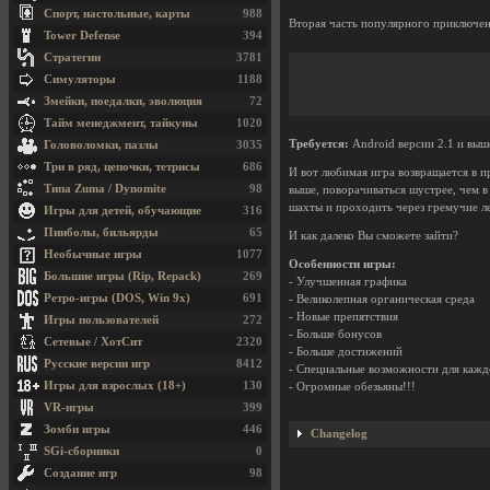
Спорт, настольные, карты
988
Вторая часть популярного приключен
Tower Defense
394
Стратегии
3781
Симуляторы
1188
Змейки, поедалки, эволюция
72
Тайм менеджмент, тайкуны
1020
Требуется:
Android версии 2.1 и выш
Головоломки, пазлы
3035
Три в ряд, цепочки, тетрисы
686
И вот любимая игра возвращается в
Типа Zuma / Dynomite
98
выше, поворачиваться шустрее, чем в
шахты и проходить через гремучие ле
Игры для детей, обучающие
316
Пинболы, бильярды
65
И как далеко Вы сможете зайти?
Необычные игры
1077
Особенности игры:
Большие игры (Rip, Repack)
269
- Улучшенная графика
Ретро-игры (DOS, Win 9x)
691
- Великолепная органическая среда
- Новые препятствия
Игры пользователей
272
- Больше бонусов
Сетевые / ХотСит
2320
- Больше достижений
Русские версии игр
8412
- Специальные возможности для каж
Игры для взрослых (18+)
130
- Огромные обезьяны!!!
VR-игры
399
Зомби игры
446
Changelog
SGi-сборники
0
Создание игр
98