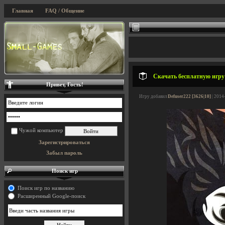
Главная
FAQ / Общение
Скачать бесплатную игру T
Привет, Гость!
Игру добавил
Defuser222 [3626|10]
| 2014
Чужой компьютер
Зарегистрироваться
Забыл пароль
Поиск игр
Поиск игр по названию
Расширенный Google-поиск