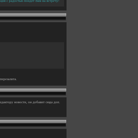
ция с радостью пойдет Вам на встречу!
перезалита.
едактору новости, он добавит сюда доп.