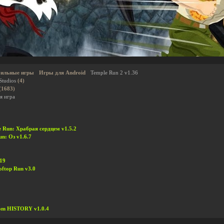
ильные игры
Игры для Android
Temple Run 2 v1.36
Studios
(4)
(1683)
я игра
le Run: Храбрая сердцем v1.5.2
un: Оз v1.6.7
19
oftop Run v3.0
rom HISTORY v1.0.4