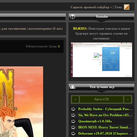
Скрыть правый сайдбар »
| Тема:
Youtube
 для скачивания
|
комментариям (6 шт.)
ВАЖНО:
Некоторые плагины в вашем
браузере могут скрывать ссылки на
скачивание.
Рейтинга пока нет | Баллы:
3
Топ лучших игр
«
Август'26
»
Probably Stolen - Cyberpunk Pawnshop Simulator v048c [Playtest]
Sir, We Have an Orc Problem v05.08.2026
Quasimorph v1.0.566s
IRON NEST: Heavy Turret Simulator v1.0a
Deltarune v29.07.2026 [Chapters 1-5] / + RUS [Chapters 1-5]