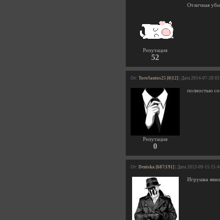
Отличная уби
Репутация
52
От:
ToroSantos25 [0|12]
| Дата 2014-07-28 03
полностью со
Репутация
0
От:
Deniska [687|191]
| Дата 2013-09-15 15:
Игрушка явно