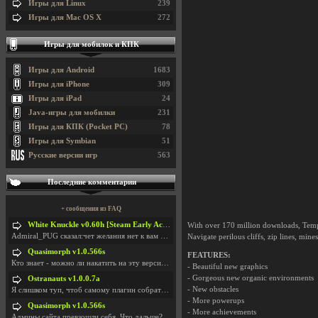
Игры для Linux
239
Игры для Mac OS X
272
Игры для мобилок и КПК
Игры для Android
1683
Игры для iPhone
309
Игры для iPad
24
Java-игры для мобилки
231
Игры для КПК (Pocket PC)
78
Игры для Symbian
51
Русские версии игр
563
Последние комментарии
+ сообщения из FAQ
White Knuckle v0.60h [Steam Early Access]
With over 170 million downloads, Temp
Admiral_PUG сказал:чет желания нет к вам сюда захо
Navigate perilous cliffs, zip lines, min
Quasimorph v1.0.566s
FEATURES:
Кто знает - можно ли накатить на эту версию моды?
- Beautiful new graphics
- Gorgeous new organic environments
Ostranauts v1.0.0.7a
- New obstacles
Я слишком туп, чтоб самому плагин собрать. И что-т
- More powerups
Quasimorph v1.0.566s
- More achievements
Админы сайта превзошли себя. Что дальше? Засунь се