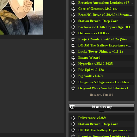
Prospice: Anomalous Logistics v97 [Playtest]
Core of Genesis v1.0.0-rc.4
BeamNG Drive v0.39.4.0b [Steam Early Access]
Station Breach: Deep Core
Factorio v2.1.14b + Space Age DLC
Ostranauts v1.0.0.7a
Project Zomboid v42.20.2a [Steam Early Access]
DOOM The Gallery Experience v1.4.2
Lucky Tower Ultimate v1.1.2a
Escape Wizard
HyperBox v25.12.2025
Pile Up! v1.0.12a
Big Walk v1.4.7a
Dungeons & Degenerate Gamblers v2.0.2a
Original War - Sand of Siberia v1.6.30
Показать Топ-100
10 новых игр
Deliverance v0.0.9
Station Breach: Deep Core
DOOM The Gallery Experience v1.4.2
Prospice: Anomalous Logistics v97 [Playtest]