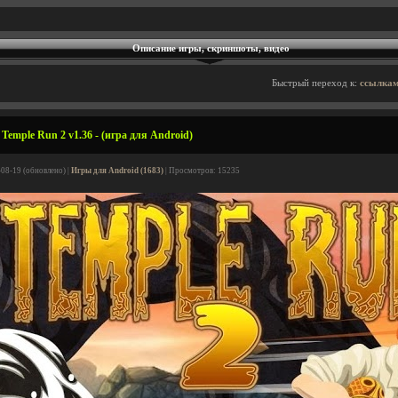
Описание игры, скриншоты, видео
Быстрый переход к:
ссылкам
emple Run 2 v1.36 - (игра для Android)
-08-19 (обновлено) |
Игры для Android (1683)
| Просмотров: 15235