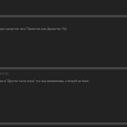
1
ерез гремучие леса" Гремучие или Дремучие ?)))
18:57:02
ые в "Другие части игры" тут над комментами, а второй не было.