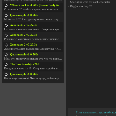
- Special powers for each character
White Knuckle v0.60h [Steam Early Access]
- Bigger monkey!!!
О. монетка ;)В любом случае, механика с поиском мо
Quasimorph v1.0.566s
Монетки 2026Сегодня прямые ссылки открываются посл
Xenonauts 2 v7.27.3a
Согласен с комментом ниже...Выкроишь время чтобы з
Xenonauts 2 v7.27.3a
Решение с монетками реально имбецильное. Как сдела
Xenonauts 2 v7.27.3a
Администрация! Вы вообще адекватные? Какие монетки
Quasimorph v1.0.566s
Мда, эти монеточки искать это что-то новое в сфере
The Last Starship v26d
Пощупал, часов на 10. Отправил корабль в другую Га
Quasimorph v1.0.566s
Какие еще монетки? Что за чущь, дайте нормально ск
Если вы являетесь
правооблада