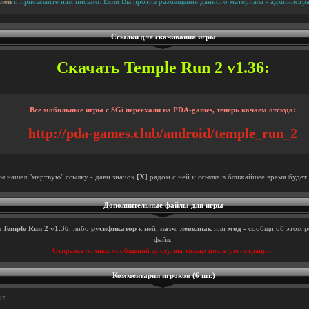
лей
и присылайте нам письмо. Если Вы против размещения данного материала - администра
Ссылки для скачивания игры
Скачать Temple Run 2 v1.36:
Все мобильные игры с SGi переехали на PDA-games, теперь качаем отсюда:
http://pda-games.club/android/temple_run_2
ты нашёл "мёртвую" ссылку - дави значок
[X]
рядом с ней и ссылка в ближайшее время будет 
Дополнительные файлы для игры
ы
Temple Run 2 v1.36
, либо
русификатор
к ней,
патч
,
левелпак
или
мод
- сообщи об этом р
файл.
Отправка личных сообщений доступна только после регистрации.
Комментарии игроков (6 шт.)
47