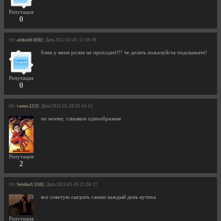
Репутация
0
От:
alekstib [0|0]
| Дата 2012-02-01 12:49:49
блин у меня ролик не проходит!!! че делать пожалуйста подскажите!
Репутация
0
От:
vanos [2|3]
| Дата 2012-01-28 20:43:15
по моему, слишком однообразная
Репутация
2
От:
SerehaX [3|0]
| Дата 2012-01-26 21:06:17
все советую сыграть гамаю каждый день кутиха
Репутация