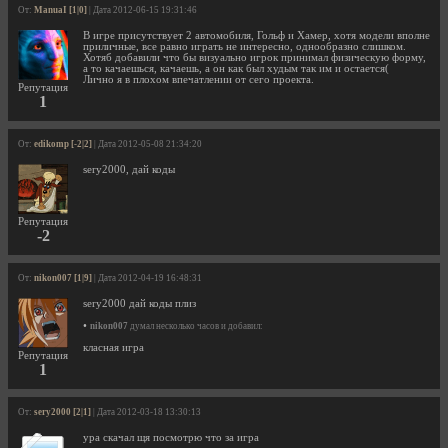
От:
ManuaI [1|0]
| Дата 2012-06-15 19:31:46
В игре присутствует 2 автомобиля, Гольф и Хамер, хотя модели вполне
приличные, все равно играть не интересно, однообразно слишком.
Хотяб добавили что бы визуально игрок принимал физическую форму,
а то качаешься, качаешь, а он как был худым так им и остается(
Лично я в плохом впечатлении от сего проекта.
Репутация
1
От:
edikomp [-2|2]
| Дата 2012-05-08 21:34:20
sery2000, дай коды
Репутация
-2
От:
nikon007 [1|9]
| Дата 2012-04-19 16:48:31
sery2000 дай коды плиз
•
nikon007
думал несколько часов и добавил:
класная игра
Репутация
1
От:
sery2000 [2|1]
| Дата 2012-03-18 13:30:13
ура скачал щя посмотрю что за игра