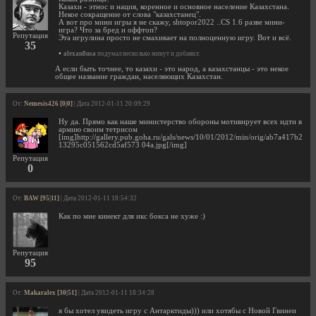
Казахи - этнос и нация, коренное и основное население Казахстана.
Некое сокращение от слова "казахстанец".
А вот про мини игры я не скажу, shtopor2022 ..CS 1.6 разве мини-
игра? Что за бред и оффтоп?
Репутация
Эта игрулина просто не смахивает на полноценную игру. Вот и всё.
35
•
alexan8usa
подумал несколько минут и добавил:
А если быть точнее, то казахи - это народ, а казахстанцы - это некое
общее название граждан, населяющих Казахстан.
От:
Nemesis426 [0|0]
| Дата 2012-01-11 20:09:29
Ну да. Прямо как наше министерство обороны мотивирует всех идти в
армию своим тетрисом
[img]http://gallery.pub.goha.ru/gals/news/10/01/2012/min/orig/ab7a417b2
13295c051562cd5af573 04a.jpg[/img]
Репутация
0
От:
BAW [95|11]
| Дата 2012-01-11 18:54:32
Как по мне кинект для икс бокса не хуже :)
Репутация
95
От:
Makaralex [30|51]
| Дата 2012-01-11 18:34:28
я бы хотел увидеть игру с Антарктиды))) или хотябы с Новой Гвинеи