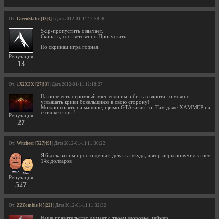
От:
GreenStatic [13|3]
| Дата 2012-01-11 12:38:40
Skip-пропустить означает.
Скипать, соответсвенно Пропускать.
По скринам игра годная.
Репутация
13
От:
1X2X3X [27|83]
| Дата 2012-01-11 12:18:27
На поле есть огромный мяч, если им забить в ворота то можно
услышать крики болельщиков в свою сторону!
Можно гонять на машине, прямо GTA какая-то! Там даже ХАММЕР на
стоянке стоит!
Репутация
27
От:
Witcheer [527|49]
| Дата 2012-01-11 11:36:22
Я бы сказал им просто деньги девать некуда, автор игры получил за нее
14к долларов
Репутация
527
От:
ZZZombie [45|22]
| Дата 2012-01-11 11:32:32
Наше правительство думает о твоем здоровье, геймер...