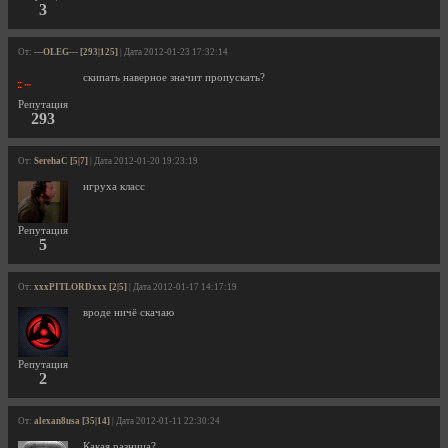
3
От:
---OLEG--- [293|125]
| Дата 2012-01-23 17:32:14
скипать наверное значит пропускать?
Репутация
293
От:
SerehaC [5|7]
| Дата 2012-01-20 19:23:19
игруха класс
Репутация
5
От:
xxxPITLORDxxx [2|5]
| Дата 2012-01-17 14:17:19
вроде ничё скачаю
Репутация
2
От:
alexan8usa [35|14]
| Дата 2012-01-11 22:30:24
Какая разница?