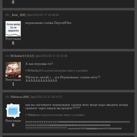
0
От:
_Keni_ [0|0]
| Дата 2013-07-17 18:40:04
нормальная ссылка DepositFiles
Репутация
0
От:
MAksim213 [1|12]
| Дата 2013-02-12 13:16:38
А как игрушка-то?
•
MAksim213
подумал несколько минут и добавил:
Nikitayas ,качай с ...ага.Нормальных ссылок нету!?
Репутация
ААААААААААААА
1
От:
Nikitayas [0|0]
| Дата 2012-12-15 18:14:37
как вы скачиваете нормальных сыллок нету везде надо вводить номер
скажите через какую вы качаете?????
•
Nikitayas
подумал несколько минут и добавил:
Репутация
ууууууууууууууууууммммммммммммммммммммммммооооооооооо
0
ооооооллллллллляяяяяяяяяяяяяяяяяюююююююююююююю
!!!!!!!!!!!!!!!!!!!!!!!!!!!!!!!!!! оооооотттттввввввееееетттттеееееее