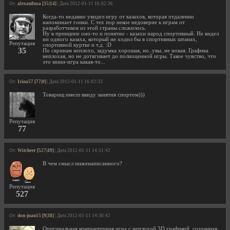
От:
alexan8usa [35|14]
| Дата 2012-01-11 16:02:36
Когда-то недавно увидел игру от казахов, которая отдаленно
напоминает гонки. С тех пор некое недоверие к играм от
разработчиков из этой страны сложилось.
Ну в принципе оно-то и понятно - казахи народ спортивный. Не видел
ни одного казаха, который не ходил бы в спортивных штанах,
Репутация
спортивной куртке и т.д. :D
35
По скринам неплохо, задумка хорошая, но..увы..не новая. Графика
неплохая, но не дотягивает до полноценной игры. Такое чувство, что
это мини-игра какая-то...
От:
Irina57 [77|0]
| Дата 2012-01-11 16:02:33
Товарищ имелл ввиду занятия спортом)))
Репутация
77
От:
Witcheer [527|49]
| Дата 2012-01-11 14:51:42
В чем смысл ниженаписанного?
Репутация
527
От:
don-juan15 [9|38]
| Дата 2012-01-11 14:30:42
Оригинальная компьютерная игра с неплохой 3D графикой, созданная