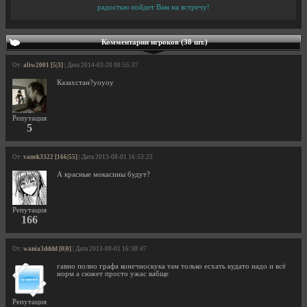
радостью пойдет Вам на встречу!
Комментарии игроков (38 шт.)
От:
aliw2001 [5|3]
| Дата 2014-03-20 00:55:37
Казахстан?уоуоу
Репутация
5
От:
vanek3322 [166|55]
| Дата 2013-08-01 16:53:23
А красные мокасины будут?
Репутация
166
От:
wania3dddd [0|0]
| Дата 2013-08-01 16:38:47
гавно полно графа конечноскука там только есхать кудато надо и всё
норм а сюжет просто ужас вабще
Репутация