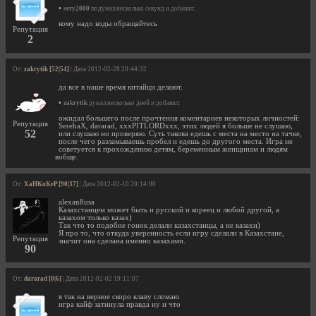
•
sery2000
подумал несколько секунд и добавил:
кому надо коды обращайтесь
Репутация
2
От:
zakrytik [52|54]
| Дата 2012-02-28 20:44:32
да все в наше время китайци делают.
•
zakrytik
думал несколько дней и добавил:
ожидал большего после прочтения коментариев некоторых личностей:
Репутация
SerehaX, dararad, xxxPITLORDxxx, этих людей я больше не слушаю,
52
или слушаю но проверяю. Суть такова едешь с места на место на тачке,
после чего разламываешь пробел и едешь до другого места. Игра не
советуется к прохождению детям, беременным женщинам и людям
вобще.
От:
XaHKoKeP [90|37]
| Дата 2012-02-10 20:14:00
alexan8usa
Казахстанцем может быть и русский и кореец и любой другой, а
казахом только казах)
Так что то подобие гонок делали казахстанцы, а не казахи)
Я про то, что откуда уверенность если игру сделали в Казахстане,
Репутация
значит она сделана именно казахами.
90
От:
dararad [0|6]
| Дата 2012-02-02 19:11:07
я так на верное скоро клаву сломаю
игра кайф затинула правда ну и что