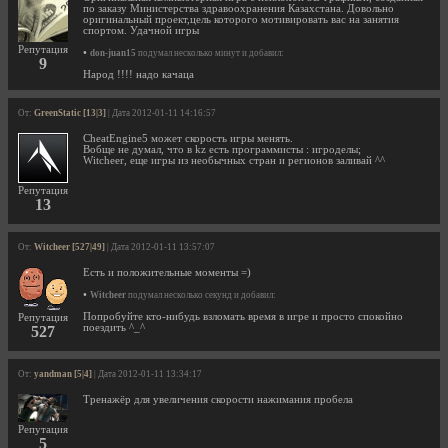
по заказу Министерства здравоохранения Казахстана. Довольно
оригинальный проект,цель которого мотивировать вас на занятия
спортом. Удачной игры
Репутация
•
don-juan15
подумал несколько минут и добавил:
9
Народ !!!! надо качаца
От:
GreenStatic [13|3]
| Дата 2012-01-11 14:16:57
CheatEngine5 может скорость игры менять.
Вобще не думал, что в kz есть программисты : игроделы;
Witcheer, еще игры из необычных стран и регионов заливай ^^
Репутация
13
От:
Witcheer [527|49]
| Дата 2012-01-11 13:57:07
Есть и положительные моменты =)
•
Witcheer
подумал несколько секунд и добавил:
Попробуйте кто-нибудь взломать время в игре и просто спокойно
Репутация
поездить ^_^
527
От:
yandman [5|4]
| Дата 2012-01-11 13:34:17
Тренажёр для увеличения скорости нажимания пробела
Репутация
5