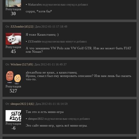
•
Makaralex
подумал несколько секунд и добавил:
Репутация
сорри, *хотя бы*
30
От:
ZZZombie [45|22]
| Дата 2012-01-11 17:18:49
Я тоже Казахстанец :)
•
ZZZombie
подумал несколько минут и добавил:
Репутация
А что замашина VW Polo или VW Golf GTR. Или же может быть FIAT
45
или Nissan?
От:
Witcheer [527|49]
| Дата 2012-01-11 16:49:37
alexan8usa не казах, а казахстанец.
Ирина, смысл был ему копировать описание? Или вам лишь бы сказать
что-то.
Репутация
527
От:
shtopor2022 [-6|6]
| Дата 2012-01-11 16:14:59
Так это и есть мини-игра
•
shtopor2022
подумал несколько секунд и добавил:
Репутация
Это сайт мини-игр, здесь всё мини-игры.
-6