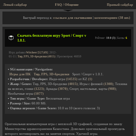
Левый сайдбар
FAQ / Общение
Правый сайдбар
Описание игры, скриншоты, видео
Быстрый переход к:
ссылкам для скачивания
|
комментариям (38 шт.)
Скачать бесплатную игру Sport / Спорт v
Рейтинг:
10.0 (3)
| Баллы:
6
1.0.1.
Игру добавил
Witcheer [527|49]
| 2012-
01-11 |
Тир, FPS, 3D-бродилки (4015)
| Просмотров: 46059
• SGi навигация / Navigation:
Игры для ПК
Тир, FPS, 3D-бродилки
Sport / Спорт v 1.0.1.
• Разработчик / Developer:
Инди-игра
(14535)
от KZ
(1)
• Жанр / Genre:
Тир, FPS, 3D-бродилки
(4015)
; Игры с физикой
(1308)
; Техника
на колесах, гонки
(1223)
; Аркады
(3070)
; Спорт, настольные, карты
(988)
;
Необычные игры
(1077)
• Тип игры / Game Type:
Бесплатная игра
• Размер / Size:
60.00 Мб.
• Оценка игроков / Game Score:
10.0
из
10
(всего голосов:
3
)
Оригинальная компьютерная игра с неплохой 3D графикой, созданная по заказу
Министерства здравоохранения Казахстана. Довольно оригинальный проект,цель
которого мотивировать вас на занятия спортом. Удачной игры.