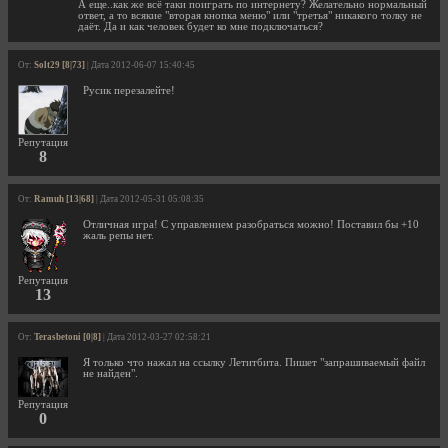
А еще..как же всё таки поиграть по интернету? Желательно нормальный
ответ, а то всякие "вторая кнопка меню" или "третья" никакого толку не
даёт. Да и как человек будет ко мне подключаться?
От:
Solt29 [8|73]
| Дата 2012-06-07 15:40:45
Русик перезалейте!
Репутация
8
От:
Ramuh [13|68]
| Дата 2012-05-31 05:08:35
Отличная игра! С управлением разобраться можно! Поставил бы +10
жаль репы нет.
Репутация
13
От:
Terasbetoni [0|8]
| Дата 2012-03-27 02:58:21
Я только что нажал на ссылку Летитбита. Пишет "запрашиваемый файл
не найден".
Репутация
0