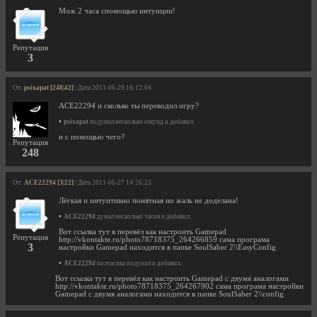
Мож 2 часа спомощью интуиции!
Репутация
3
От:
psixapat [248|42]
| Дата 2011-06-29 16:12:04
ACE22294 и сколько ты переводил игру?
•
psixapat
подумал несколько секунд и добавил:
и с помощью чего?
Репутация
248
От:
ACE22294 [3|22]
| Дата 2011-06-27 14:26:23
Лёгкая и интуитивно понятная но жаль не доделана!
•
ACE22294
думал несколько часов и добавил:
Вот ссылка тут я перевёл как настроить Gamepad
Репутация
http://vkontakte.ru/photo78718375_264266859 сама програма
3
настройки Gamepad находится в папке SoulSaber 2\\EasyConfig
•
ACE22294
полчасика подумал и добавил:
Вот ссылка тут я перевёл как настроить Gamepad с двумя аналогами
http://vkontakte.ru/photo78718375_264267902 сама програма настройки
Gamepad с двумя аналогами находится в папке SoulSaber 2\\config