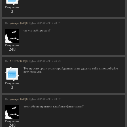
Репутация
3
От:
psixapat [248|42]
| Дата 2011-06-29 17:48:31
ты что всё прошол?
Репутация
248
От:
ACE22294 [3|22]
| Дата 2011-06-29 17:46:23
Тут просто сразу стоит пройденная, а вы удалите сейв и попробуйте
всех открыть.
Репутация
3
От:
psixapat [248|42]
| Дата 2011-06-29 17:20:32
чем тебе не нравятся кавайные фигли-мили?
Репутация
248