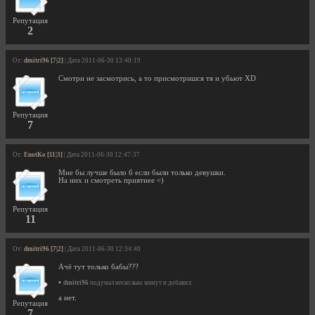
Репутация
2
От:
dmitri96 [7|2]
| Дата 2011-06-30 13:40:19
Смотри не засмотрись, а то присмотришся тя и убьют XD
Репутация
7
От:
EnotKo [11|3]
| Дата 2011-06-30 12:47:37
Мне бы лучше было б если были только девушки.
На них и смотреть приятнее =)
Репутация
11
От:
dmitri96 [7|2]
| Дата 2011-06-30 12:34:40
Ачё тут только бабы???
•
dmitri96
подумал несколько минут и добавил:
а нет.
Репутация
7