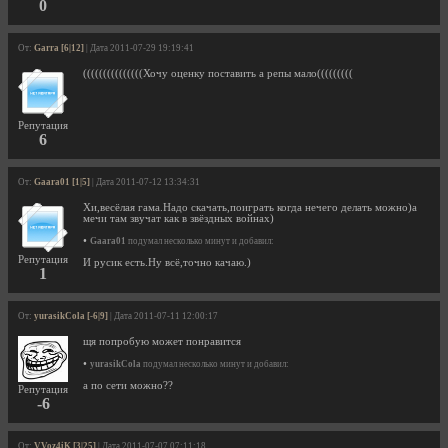
0
От:
Garra [6|12]
| Дата 2011-07-29 19:19:41
(((((((((((((((Хочу оценку поставить а репы мало(((((((((
Репутация
6
От:
Gaara01 [1|5]
| Дата 2011-07-12 13:34:31
Хи,весёлая гама.Надо скачать,поиграть когда нечего делать можно)а
мечи там звучат как в звёздных войнах)
•
Gaara01
подумал несколько минут и добавил:
Репутация
И русик есть.Ну всё,точно качаю.)
1
От:
yurasikCola [-6|9]
| Дата 2011-07-11 12:00:17
щя попробую может понравится
•
yurasikCola
подумал несколько минут и добавил:
а по сети можно??
Репутация
-6
От:
VVoz4iK [3|25]
| Дата 2011-07-07 07:11:18