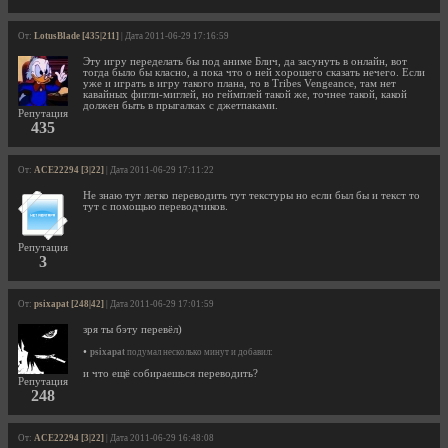
От:
LotusBlade [435|211]
| Дата 2011-06-29 17:16:59
Эту игру переделать бы под аниме Блич, да засунуть в онлайн, вот
тогда было бы класно, а пока что о ней хорошего сказать нечего. Если
уже и играть в игру такого плана, то в Tribes Vengeance, там нет
кавайных фигли-миглей, но геймплей такой же, точнее такой, какой
должен быть в прыгалках с джетпаками.
Репутация
435
От:
ACE22294 [3|22]
| Дата 2011-06-29 17:11:22
Не знаю тут легко переводить тут текстуры но если был бы и текст то
тут с помощью переводчиков.
Репутация
3
От:
psixapat [248|42]
| Дата 2011-06-29 17:01:59
зря ты бэту перевёл)
•
psixapat
подумал несколько минут и добавил:
и что ещё собираешься переводить?
Репутация
248
От:
ACE22294 [3|22]
| Дата 2011-06-29 16:48:08