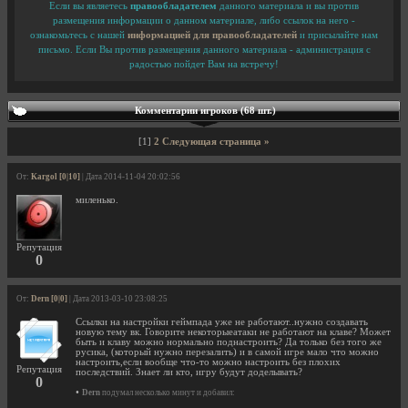
Если вы являетесь
правообладателем
данного материала и вы против
размещения информации о данном материале, либо ссылок на него -
ознакомьтесь с нашей
информацией для правообладателей
и присылайте нам
письмо. Если Вы против размещения данного материала - администрация с
радостью пойдет Вам на встречу!
Комментарии игроков (68 шт.)
[1]
2
Следующая страница »
От:
Kargol [0|10]
| Дата 2014-11-04 20:02:56
миленько.
Репутация
0
От:
Dern [0|0]
| Дата 2013-03-10 23:08:25
Ссылки на настройки геймпада уже не работают..нужно создавать
новую тему вк. Говорите некоторыеатаки не работают на клаве? Может
быть и клаву можно нормально поднастроить? Да только без того же
русика, (который нужно перезалить) и в самой игре мало что можно
настроить,если вообще что-то можно настроить без плохих
Репутация
последствий. Знает ли кто, игру будут доделывать?
0
•
Dern
подумал несколько минут и добавил: