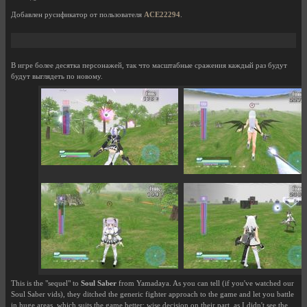
Добавлен русификатор от пользователя
ACE22294
.
В игре более десятка персонажей, так что масштабные сражения каждый раз будут
будут выглядеть по новому.
This is the "sequel" to
Soul Saber
from Yamadaya. As you can tell (if you've watched our
Soul Saber vids), they ditched the generic fighter approach to the game and let you battle
in huge areas, which suits the game better; wise decision on their part, as I didn't see the