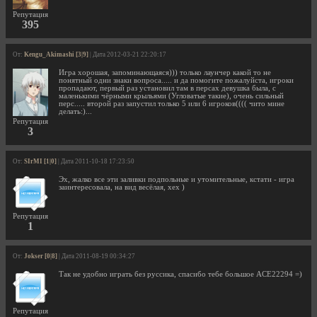
Репутация
395
От:
Kengu_Akimashi [3|9]
| Дата 2012-03-21 22:20:17
Игра хорошая, запоминающаяся))) только лаунчер какой то не
понятный одни знаки вопроса..... и да помогите пожалуйста, игроки
пропадают, первый раз установил там в персах девушка была, с
маленькими чёрными крыльями (Угловатые такие), очень сильный
перс..... второй раз запустил только 5 или 6 игроков(((( чито мине
делать:)...
Репутация
3
От:
SIrMI [1|0]
| Дата 2011-10-18 17:23:50
Эх, жалко все эти заливки подпольные и утомительные, кстати - игра
заинтересовала, на вид весёлая, хех )
Репутация
1
От:
Jokser [0|8]
| Дата 2011-08-19 00:34:27
Так не удобно играть без руссика, спасибо тебе большое ACE22294 =)
Репутация