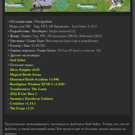
• SGi навигация / Navigation:
Игры для ПК
Тир, FPS, 3D-бродилки
Soul Saber 2 v0.4
• Разработчик / Developer:
Studio armored
(2)
• Жанр / Genre:
Тир, FPS, 3D-бродилки
(4015)
; Файтинги
(625)
• Тип игры / Game Type:
Beta-версия (игра еще в разработке)
• Размер / Size:
95.96 Мб.
• Оценка игроков / Game Score:
10.0
из
10
(всего голосов:
10
)
• Другие части игры:
-
Soul Saber
• Похожие игры:
-
Silver Knights v0.05
-
Magical Battle Arena
-
Elemental Battle Academy v1.04b
-
Bootfighter Windom XP SP-2 v1.030+
-
Transformers: The Game
-
ZEQ II Lite Beta 1
-
Suzumiya Haruhi no Gekitou
-
Croixleur v1.14.1
-
The Forge v1.11
Продолжение захватывающего трехмерного файтинга
Soul Saber
. Теперь это уже не
файтинг, а самый настоящий экшн! Бои происходят на больших аренах команда на
команду.