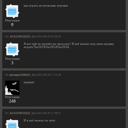
как играть на несколько игроков
Репутация
0
От:
ACE22294 [3|22]
| Дата 2011-06-29 19:28:22
Я всё ещё не прошёл но прохожу! В неё можно под свою музыку
играть!%u263A%u263A%u263A
Репутация
3
От:
psixapat [248|42]
| Дата 2011-06-29 17:51:56
правда)
Репутация
248
От:
ACE22294 [3|22]
| Дата 2011-06-29 17:48:57
И в неё можно по нету