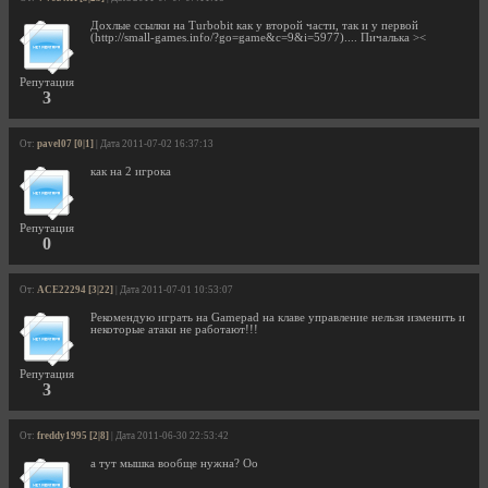
Дохлые ссылки на Turbobit как у второй части, так и у первой
(http://small-games.info/?go=game&c=9&i=5977).... Пичалька ><
Репутация
3
От:
pavel07 [0|1]
| Дата 2011-07-02 16:37:13
как на 2 игрока
Репутация
0
От:
ACE22294 [3|22]
| Дата 2011-07-01 10:53:07
Рекомендую играть на Gamepad на клаве управление нельзя изменить и
некоторые атаки не работают!!!
Репутация
3
От:
freddy1995 [2|8]
| Дата 2011-06-30 22:53:42
а тут мышка вообще нужна? Оо