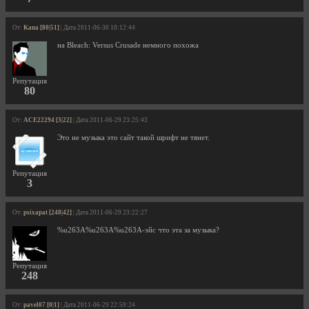
От:
Kana [80|51]
| Дата 2011-06-30 10:12:44
на Bleach: Versus Crusade немного похожа
Репутация
80
От:
ACE22294 [3|22]
| Дата 2011-06-29 23:25:43
Это не музыка это сайт такой шрифт не тянет.
Репутация
3
От:
psixapat [248|42]
| Дата 2011-06-29 23:22:27
%u263A%u263A%u263A-эйс что эта за музыка?
Репутация
248
От:
pavel07 [0|1]
| Дата 2011-06-29 22:59:24