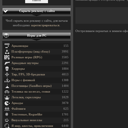
Скрыть рекламу с сайта
Чтоб скрыть всю рекламу с сайта, для начала
необходимо
зарегистрироваться
.
Отстреливаем пернатых в зимнем оф
Игры для PC
Арканоиды
155
Платформеры (вид сбоку)
3991
Ролевые игры (RPG)
3505
Аркадные шутеры
2291
Хорроры
1884
Тир, FPS, 3D-бродилки
4013
Игры с физикой
1308
Песочницы (Sandbox-игры)
1404
Техника на колесах, гонки
1222
Леталки, скроллеры
1029
Аркады
3070
Файтинги
625
Текстовые, Roguelike
1701
Визуальные новеллы
215
Я ищу, квесты, приключения
6440