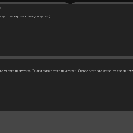
6
 детстве харошая была для детей )
о уровня не пустила. Режим аркада тоже не активен. Скорее всего это демка, только почему