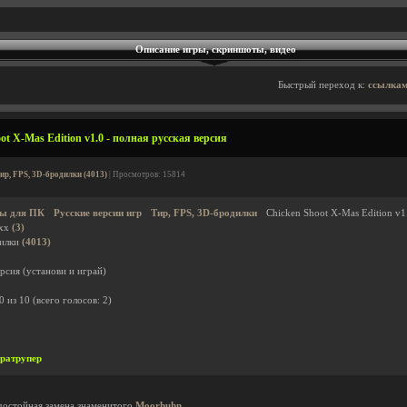
Описание игры, скриншоты, видео
Быстрый переход к:
ссылкам
t X-Mas Edition v1.0 - полная русская версия
ир, FPS, 3D-бродилки (4013)
| Просмотров: 15814
ы для ПК
Русские версии игр
Тир, FPS, 3D-бродилки
Chicken Shoot X-Mas Edition v1
axx
(3)
дилки
(4013)
рсия (установи и играй)
0
из
10
(всего голосов:
2
)
ратрупер
 достойная замена знаменитого
Moorhuhn
.