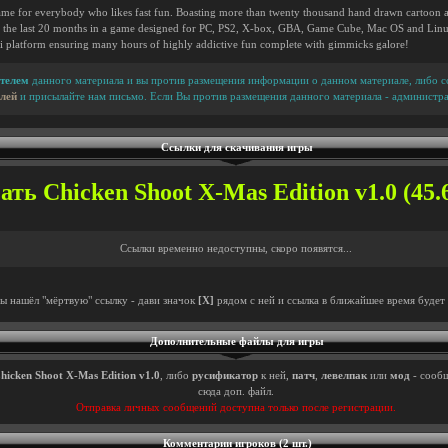
ame for everybody who likes fast fun. Boasting more than twenty thousand hand drawn cartoon an
the last 20 months in a game designed for PC, PS2, X-box, GBA, Game Cube, Mac OS and Linux
lti platform ensuring many hours of highly addictive fun complete with gimmicks galore!
телем
данного материала и вы против размещения информации о данном материале, либо сс
лей
и присылайте нам письмо. Если Вы против размещения данного материала - администра
Ссылки для скачивания игры
ть Chicken Shoot X-Mas Edition v1.0 (45.
Ссылки временно недоступны, скоро появятся...
ты нашёл "мёртвую" ссылку - дави значок
[X]
рядом с ней и ссылка в ближайшее время будет 
Дополнительные файлы для игры
hicken Shoot X-Mas Edition v1.0
, либо
русификатор
к ней,
патч
,
левелпак
или
мод
- сообщ
сюда доп. файл.
Отправка личных сообщений доступна только после регистрации.
Комментарии игроков (2 шт.)