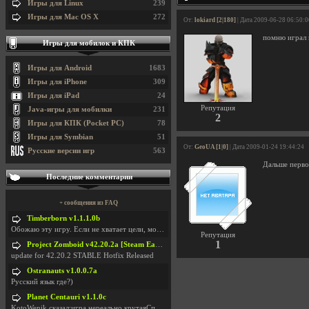
Игры для Linux
239
Игры для Mac OS X
272
От:
lokiard [2|180]
| Дата 2009-06-28 06:50:0
помню играл в
Игры для мобилок и КПК
Игры для Android
1683
Игры для iPhone
309
Игры для iPad
24
Репутация
Java-игры для мобилки
231
2
Игры для КПК (Pocket PC)
78
Игры для Symbian
51
От:
GeoUA [1|0]
| Дата 2009-01-24 19:44:24
Русские версии игр
563
Дальше первог
Последние комментарии
+ сообщения из FAQ
Timberborn v1.1.1.0b
Обожаю эту игру. Если не хватает цели, можно чудо
Репутация
1
Project Zomboid v42.20.2a [Steam Early Access]
update for 42.20.2 STABLE Hotfix Released
Ostranauts v1.0.0.7a
Русский язык где?)
Planet Centauri v1.1.0c
KotoWenik сказал:игра нереально крутаяСпасибо )))