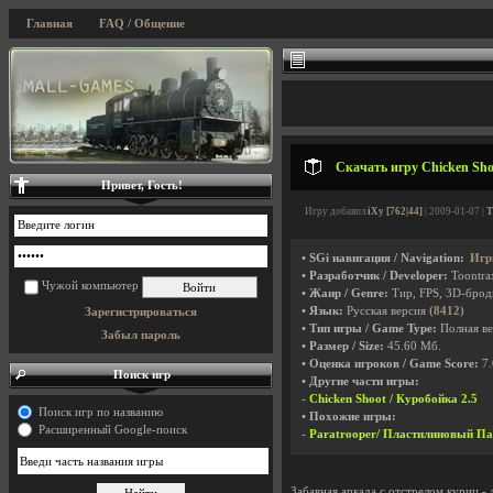
Главная
FAQ / Общение
Скачать игру Chicken Shoo
Привет, Гость!
Игру добавил
iXy [762|44]
| 2009-01-07 |
Т
• SGi навигация / Navigation:
Игр
• Разработчик / Developer:
Toontr
Чужой компьютер
• Жанр / Genre:
Тир, FPS, 3D-бро
• Язык:
Русская версия
(8412)
Зарегистрироваться
• Тип игры / Game Type:
Полная ве
Забыл пароль
• Размер / Size:
45.60 Мб.
• Оценка игроков / Game Score:
7.
Поиск игр
• Другие части игры:
-
Chicken Shoot / Куробойка 2.5
Поиск игр по названию
• Похожие игры:
Расширенный Google-поиск
-
Paratrooper/ Пластилиновый Па
Забавная аркада с отстрелом куриц -