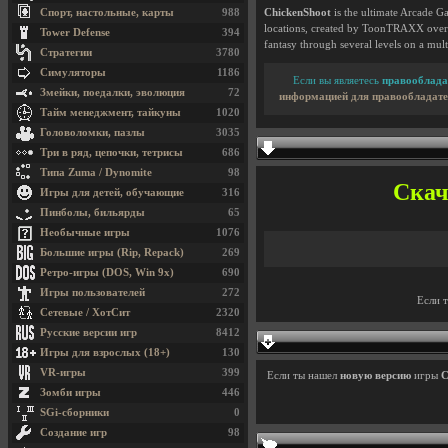
Спорт, настольные, карты
988
ChickenShoot
is the ultimate Arcade G
locations, created by ToonTRAXX over 
Tower Defense
394
fantasy through several levels on a mu
Стратегии
3780
Симуляторы
1186
Если вы являетесь
правооблада
Змейки, поедалки, эволюция
72
информацией для правообладате
Тайм менеджмент, тайкуны
1020
Головоломки, пазлы
3035
Три в ряд, цепочки, тетрисы
686
Типа Zuma / Dynomite
98
Скача
Игры для детей, обучающие
316
Пинболы, бильярды
65
Необычные игры
1076
Большие игры (Rip, Repack)
269
Ретро-игры (DOS, Win 9x)
690
Игры пользователей
272
Если 
Сетевые / ХотСит
2320
Русские версии игр
8412
Игры для взрослых (18+)
130
VR-игры
399
Если ты нашел
новую версию
игры
C
Зомби игры
446
SGi-сборники
0
Создание игр
98