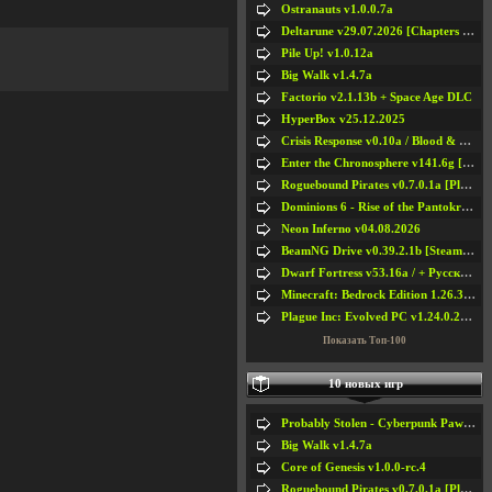
Ostranauts v1.0.0.7a
Deltarune v29.07.2026 [Chapters 1-5] / + RUS [Chapters 1-5]
Pile Up! v1.0.12a
Big Walk v1.4.7a
Factorio v2.1.13b + Space Age DLC
HyperBox v25.12.2025
Crisis Response v0.10a / Blood & Bullet
Enter the Chronosphere v141.6g [Steam Early Access]
Roguebound Pirates v0.7.0.1a [Playtest]
Dominions 6 - Rise of the Pantokrator v6.35a
Neon Inferno v04.08.2026
BeamNG Drive v0.39.2.1b [Steam Early Access]
Dwarf Fortress v53.16a / + Русская Версия v50.12a
Minecraft: Bedrock Edition 1.26.33.1a / + TLauncher v2.89
Plague Inc: Evolved PC v1.24.0.2a + All DLCs
Показать Топ-100
10 новых игр
Probably Stolen - Cyberpunk Pawnshop Simulator v048c [Playtest]
Big Walk v1.4.7a
Core of Genesis v1.0.0-rc.4
Roguebound Pirates v0.7.0.1a [Playtest]