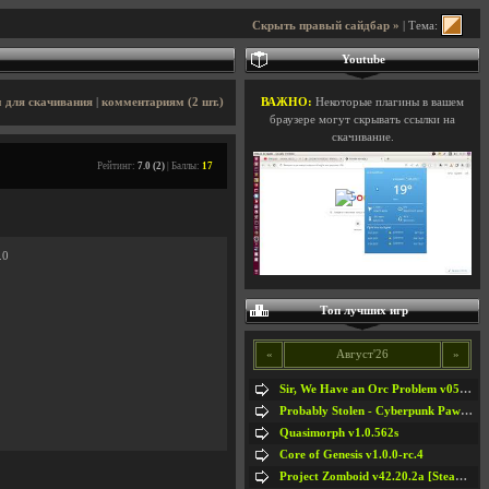
Скрыть правый сайдбар »
| Тема:
Youtube
 для скачивания
|
комментариям (2 шт.)
ВАЖНО:
Некоторые плагины в вашем
браузере могут скрывать ссылки на
скачивание.
Рейтинг:
7.0 (2)
| Баллы:
17
.0
Топ лучших игр
«
Август'26
»
Sir, We Have an Orc Problem v05.08.2026
Probably Stolen - Cyberpunk Pawnshop Simulator v048c [Playtest]
Quasimorph v1.0.562s
Core of Genesis v1.0.0-rc.4
Project Zomboid v42.20.2a [Steam Early Access]