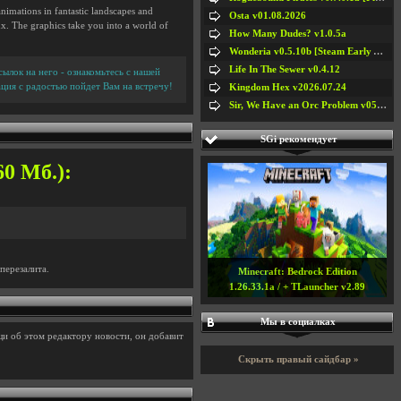
imations in fantastic landscapes and
Osta v01.08.2026
. The graphics take you into a world of
How Many Dudes? v1.0.5a
Wonderia v0.5.10b [Steam Early Access]
Life In The Sewer v0.4.12
ылок на него - ознакомьтесь с нашей
ция с радостью пойдет Вам на встречу!
Kingdom Hex v2026.07.24
Sir, We Have an Orc Problem v05.08.2026
SGi рекомендует
60 Мб.):
перезалита.
Minecraft: Bedrock Edition
1.26.33.1a / + TLauncher v2.89
Мы в социалках
и об этом редактору новости, он добавит
Скрыть правый сайдбар »