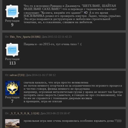
Что-то я вспомнил Равшана и Джамшута. "ШЕГЕЛЬМЕ, ШАЙТАН
ВАШЕЛЬМЕ САХЕЛЬМЕ!"-что в переводе с таджикского означает
следующее: "Коллега, взорвём это здание!"
А в это время
НАСЯЛЬНИКА решил его проверить изнутри. Ладно, теперь серьёзно.
Эта игра понравится деструкторам и любителям строительной
Репутация
тематики, но, к сожалению, слишком на любителя.
9
От:
This_New_Sparta [113|86]
| Дата 2015-12-22 11:42:23
Пацаны я - из 2015-го, тут очень тихо ! :(
Репутация
113
От:
salvas [7|33]
| Дата 2014-11-16 17:00:12
сначала казалось, что игра просто великолепна
но потом немного огорчился из за ограниченности игрового процесса
и честно говоря, физика немного не продумана
например, огромная металлическая груша у крана не может так быстро
потерять свою скорость (заметьте, я говорю не про столкновения), тем
Репутация
более не справится с тоненьким дверным косяком
7
в принципе, игра не плохая
От:
_S_T_A_N_O_K_ [-3|24]
| Дата 2013-06-23 19:50:47
прикольная игра мне очень понравилась особенно взрывать дома !!))))