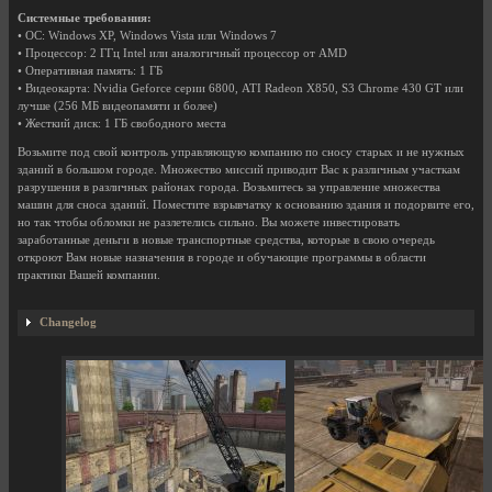
Системные требования:
• ОС: Windows XP, Windows Vista или Windows 7
• Процессор: 2 ГГц Intel или аналогичный процессор от AMD
• Оперативная память: 1 ГБ
• Видеокарта: Nvidia Geforce серии 6800, ATI Radeon X850, S3 Chrome 430 GT или
лучше (256 МБ видеопамяти и более)
• Жесткий диск: 1 ГБ свободного места
Возьмите под свой контроль управляющую компанию по сносу старых и не нужных
зданий в большом городе. Множество миссий приводит Вас к различным участкам
разрушения в различных районах города. Возьмитесь за управление множества
машин для сноса зданий. Поместите взрывчатку к основанию здания и подорвите его,
но так чтобы обломки не разлетелись сильно. Вы можете инвестировать
заработанные деньги в новые транспортные средства, которые в свою очередь
откроют Вам новые назначения в городе и обучающие программы в области
практики Вашей компании.
Changelog