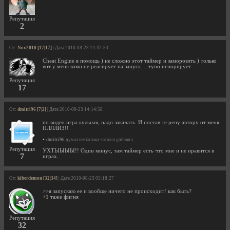
Репутация
2
От:
Nox2010 [17|17]
| Дата 2010-08-23 14:37:53
Cheat Engine в помощь ) не сложно этот таймер и заморозить ) только
вот у меня комп не реагирует на запуск ... тупо игнорирует .
Репутация
17
От:
dmitri96 [7|2]
| Дата 2010-08-23 14:14:58
по видео игра кульная, надо закачать. И постав те репу автору от меня.
ПЛЛЛИЗ!!
•
dmitri96
думал несколько часов и добавил:
Репутация
УХТЫЫЫЫ!! Один минус, там таймер есть что мне и не нравится в
7
играх.
От:
kiberdemon [32|34]
| Дата 2010-08-23 03:18:27
>>я запускаю ее и вообще ничего не происходит! как быть?
+1 таже фигня
Репутация
32