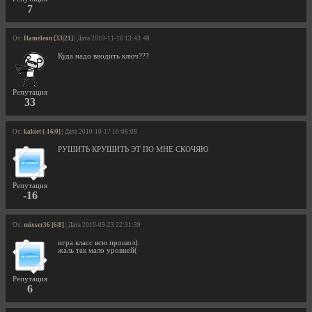
7
От:
Hameleon [33|21]
| Дата 2010-11-16 13:43:48
Куда надо вводить ключ???
Репутация
33
От:
kakiet [-16|0]
| Дата 2010-10-17 10:06:08
РУШИТЬ КРУШИТЬ ЭТ ПО МНЕ СКОЧЯЮ
Репутация
-16
От:
mixser36 [6|8]
| Дата 2010-09-23 22:31:39
игра класс всю прошол).
жаль так мало уровней(
Репутация
6