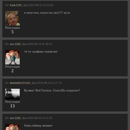
От:
Enek [5|9]
| Дата 2010-08-25 14:53:03
я запустил, играл ни лагу!!! кулл
Репутация
5
От:
tars [2|8]
| Дата 2010-08-24 15:49:01
чё то графика тормозит
Репутация
2
От:
dim0n0id [13|16]
| Дата 2010-08-24 12:27:12
Куляка! Red Faction: Guerrilla отдыхает!
Репутация
13
От:
tars [2|8]
| Дата 2010-08-23 15:51:05
блин,таймер мешает