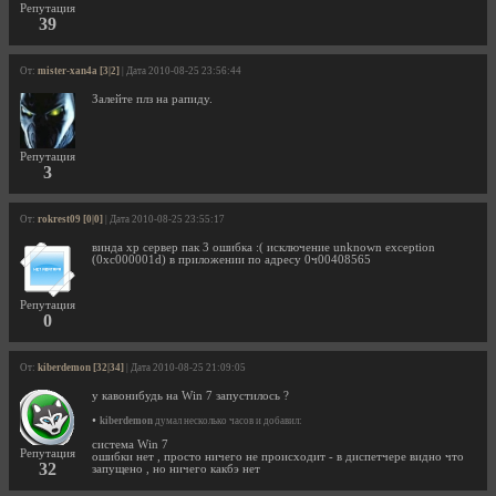
Репутация
39
От:
mister-xan4a [3|2]
| Дата 2010-08-25 23:56:44
Залейте плз на рапиду.
Репутация
3
От:
rokrest09 [0|0]
| Дата 2010-08-25 23:55:17
винда хр сервер пак 3 ошибка :( исключение unknown exception
(0xc000001d) в приложении по адресу 0ч00408565
Репутация
0
От:
kiberdemon [32|34]
| Дата 2010-08-25 21:09:05
у кавонибудь на Win 7 запустилось ?
•
kiberdemon
думал несколько часов и добавил:
система Win 7
Репутация
ошибки нет , просто ничего не происходит - в диспетчере видно что
32
запущено , но ничего какбэ нет