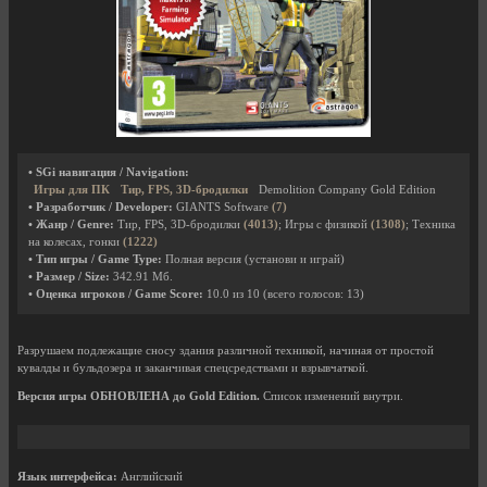
• SGi навигация / Navigation:
Игры для ПК
Тир, FPS, 3D-бродилки
Demolition Company Gold Edition
• Разработчик / Developer:
GIANTS Software
(7)
• Жанр / Genre:
Тир, FPS, 3D-бродилки
(4013)
; Игры с физикой
(1308)
; Техника
на колесах, гонки
(1222)
• Тип игры / Game Type:
Полная версия (установи и играй)
• Размер / Size:
342.91 Мб.
• Оценка игроков / Game Score:
10.0
из
10
(всего голосов:
13
)
Разрушаем подлежащие сносу здания различной техникой, начиная от простой
кувалды и бульдозера и заканчивая спецсредствами и взрывчаткой.
Версия игры ОБНОВЛЕНА до Gold Edition.
Список изменений внутри.
Язык интерфейса:
Английский