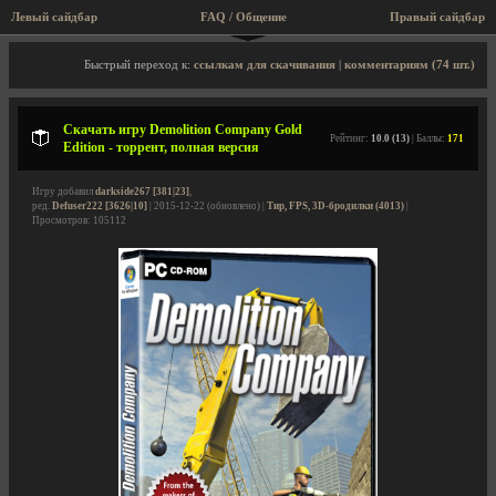
Левый сайдбар
FAQ / Общение
Правый сайдбар
Описание игры, торрент, скриншоты, видео
Быстрый переход к:
ссылкам для скачивания
|
комментариям (74 шт.)
Скачать игру Demolition Company Gold
Рейтинг:
10.0 (13)
| Баллы:
171
Edition - торрент, полная версия
Игру добавил
darkside267 [381|23]
,
ред.
Defuser222 [3626|10]
| 2015-12-22 (обновлено) |
Тир, FPS, 3D-бродилки (4013)
|
Просмотров: 105112