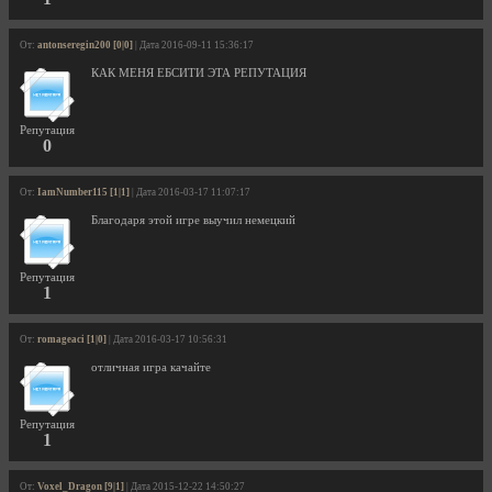
От:
antonseregin200 [0|0]
| Дата 2016-09-11 15:36:17
КАК МЕНЯ ЕБСИТИ ЭТА РЕПУТАЦИЯ
Репутация
0
От:
IamNumber115 [1|1]
| Дата 2016-03-17 11:07:17
Благодаря этой игре выучил немецкий
Репутация
1
От:
romageaci [1|0]
| Дата 2016-03-17 10:56:31
отличная игра качайте
Репутация
1
От:
Voxel_Dragon [9|1]
| Дата 2015-12-22 14:50:27