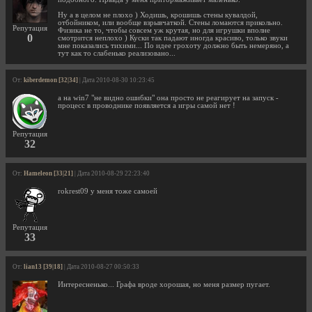
Ну а в целом не плохо ) Ходишь, крошишь стены кувалдой,
отбойником, или вообще взрывчаткой. Стены ломаются прикольно.
Репутация
Физика не то, чтобы совсем уж крутая, но для игрушки вполне
0
смотрится неплохо ) Куски так падают иногда красиво, только звуки
мне показались тихими... По идее грохоту должно быть немеряно, а
тут как то слабенько реализовано...
От:
kiberdemon [32|34]
| Дата 2010-08-30 10:23:45
а на win7 "не видно ошибки" она просто не реагирует на запуск -
процесс в проводнике появляется а игры самой нет !
Репутация
32
От:
Hameleon [33|21]
| Дата 2010-08-29 22:23:40
rokrest09 у меня тоже самоей
Репутация
33
От:
lian13 [39|18]
| Дата 2010-08-27 00:50:33
Интересненько... Графа вроде хорошая, но меня размер пугает.