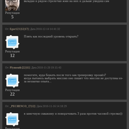
вкладки и рядом стрелочки жми на них и дальше увидиш сам
Репутация
5
От:
Egor123 [12|17]
| Дата 2010-12-14 14:41:32
Плять как последний уровень открыть?
Репутация
12
От:
Plymouth [22|11]
| Дата 2010-11-20 19:15:43
помогите, куда бежать после того как тренеровку прошёл?
когда пытаюсь выбрать миссию оно пишет что миссии не доступны из-
за нехватки опыта...
Репутация
22
От:
_PECHENCO_ [7|12]
| Дата 2010-11-16 14:18:29
в замочную скважину и поворачивать 3 раза против часовой стрелки))
Репутация