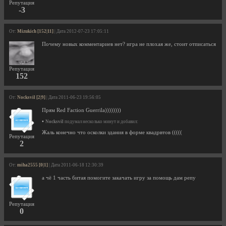
Репутация
-3
От:
Mizukich [152|11]
| Дата 2012-07-23 17:05:11
Почему новых комментариев нет? игра не плохая же, стоит отписаться
Репутация
152
От:
Nocksvil [2|9]
| Дата 2011-06-23 19:56:05
Прям Red Faction Guerrila))))))))
•
Nocksvil
подумал несколько минут и добавил:
Жаль конечно что осколки здания в форме квадрвтов (((((
Репутация
2
От:
miha2555 [0|1]
| Дата 2011-06-18 12:30:39
а чё 1 часть битая помогите закачать игру за помощь дам репу
Репутация
0