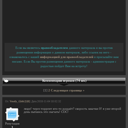
Если вы являетесь
правообладателем
данного материала и вы против
размещения информации о данном материале, либо ссылок на него -
ознакомьтесь с нашей
информацией для правообладателей
и присылайте нам
письмо. Если Вы против размещения данного материала - администрация с
радостью пойдет Вам на встречу!
Комментарии игроков (74 шт.)
[1]
2
Следующая страница »
От:
Vesely_Gleb [1|0]
| Дата 2018-11-04 18:02:32
люди! через торрент кто-то раздаёт? скорость закачки 0! я уже второй
день пытаюсь это скачать! СОС!
Репутация
1