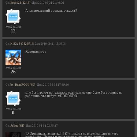
От:
Egor123 [12|17]
| Дата 2010-09-21 21:40:06
А как последний уровень открыть?
Репутация
12
От:
NIKA-987 [26|71]
| Дата 2010-09-11 19:33:34
Хорошая игра
Репутация
26
От:
by_DeadPOOL [0|0]
| Дата 2010-09-08 17:39:20
мне бы игра оч понравилась если там можно было бы уронить на
рабочишь что небуть xDDDDDDD
Репутация
0
От:
Jolius [0|1]
| Дата 2010-09-01 02:45:17
:D Оригинальная штука!!! )))) никогда не видел раньше ничего
подобного. Правда у меня притормаживает маленько.