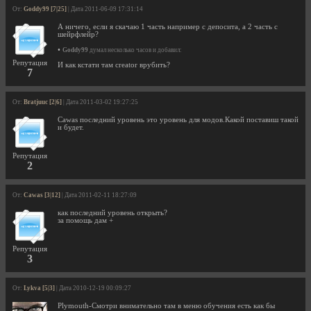
От:
Goddy99 [7|25]
| Дата 2011-06-09 17:31:14
А ничего, если я скачаю 1 часть например с депосита, а 2 часть с
шейрфлейр?
•
Goddy99
думал несколько часов и добавил:
Репутация
И как кстати там creator врубить?
7
От:
Bratjuuc [2|6]
| Дата 2011-03-02 19:27:25
Cawas последний уровень это уровень для модов.Какой поставиш такой
и будет.
Репутация
2
От:
Cawas [3|12]
| Дата 2011-02-11 18:27:09
как последний уровень открыть?
за помощь дам +
Репутация
3
От:
Lykva [5|3]
| Дата 2010-12-19 00:09:27
Plymouth-Смотри внимательно там в меню обучения есть как бы