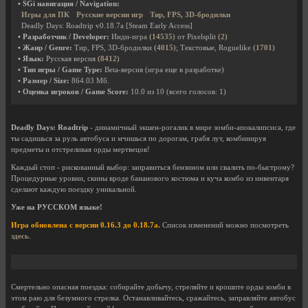
• SGi навигация / Navigation:
Игры для ПК
Русские версии игр
Тир, FPS, 3D-бродилки
Deadly Days: Roadtrip v0.18.7a [Steam Early Access]
• Разработчик / Developer:
Инди-игра
(14535)
от Pixelsplit
(2)
• Жанр / Genre:
Тир, FPS, 3D-бродилки
(4015)
; Текстовые, Roguelike
(1701)
• Язык:
Русская версия
(8412)
• Тип игры / Game Type:
Beta-версия (игра еще в разработке)
• Размер / Size:
864.03 Мб.
• Оценка игроков / Game Score:
10.0
из
10
(всего голосов:
1
)
Deadly Days: Roadtrip
- динамичный экшен-рогалик в мире зомби-апокалипсиса, где
ты садишься за руль автобуса и мчишься по дорогам, грабя лут, комбинируя
предметы и отстреливая орды мертвецов!
Каждый стоп - рискованный выбор: заправиться бензином или свалить по-быстрому?
Процедурные уровни, скины вроде бананового костюма и куча комбо из инвентаря
сделают каждую поездку уникальной.
Уже на РУССКОМ языке!
Игра обновлена с версии 0.16.3 до 0.18.7a.
Список изменений можно посмотреть
здесь
.
Смертельно опасная поездка: собирайте добычу, стреляйте и крошите орды зомби в
этом раю для безумного стрелка. Останавливайтесь, сражайтесь, заправляйте автобус