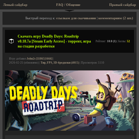
Левый сайдбар
FAQ / Общение
Правый сайдбар
Описание игры, торрент, скриншоты, видео
Быстрый переход к:
ссылкам для скачивания
|
комментариям (2 шт.)
Скачать игру Deadly Days: Roadtrip
v0.18.7a [Steam Early Access] - торрент, игра
Рейтинг:
10.0 (1)
| Баллы:
52
на стадии разработки
Игру добавил
John2s [11865|1666]
|
2026-02-25 (обновлено) |
Тир, FPS, 3D-бродилки (4015)
| Просмотров: 5110