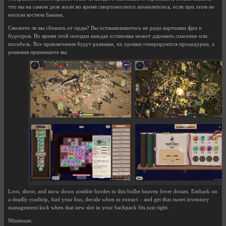
что вы на самом деле жили во время смертоносного апокалипсиса, если при этом не
носили костюм банана.
Сможете ли вы сбежать от орды? Вы останавливаетесь не ради картошки фри и
бургеров. Во время этой поездки каждая остановка может даровать спасение или
погибель. Все приключения будут разными, их уровни генерируются процедурно, а
решения принимаете вы.
Loot, shoot, and mow down zombie hordes in this bullet heaven fever dream. Embark on
a deadly roadtrip, fuel your bus, decide when to extract – and get that sweet inventory
management kick when that new slot in your backpack fits just right.
Minimum: