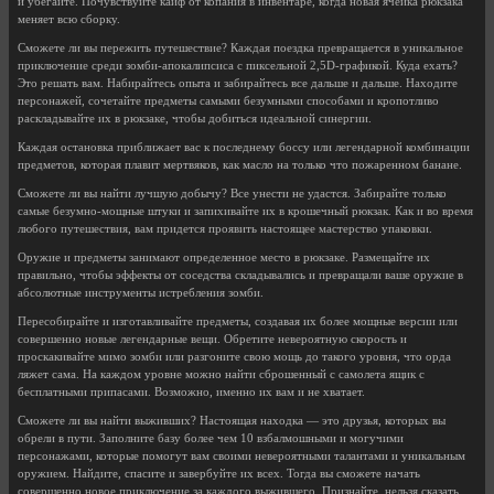
и убегайте. Почувствуйте кайф от копания в инвентаре, когда новая ячейка рюкзака
меняет всю сборку.
Сможете ли вы пережить путешествие? Каждая поездка превращается в уникальное
приключение среди зомби-апокалипсиса с пиксельной 2,5D-графикой. Куда ехать?
Это решать вам. Набирайтесь опыта и забирайтесь все дальше и дальше. Находите
персонажей, сочетайте предметы самыми безумными способами и кропотливо
раскладывайте их в рюкзаке, чтобы добиться идеальной синергии.
Каждая остановка приближает вас к последнему боссу или легендарной комбинации
предметов, которая плавит мертвяков, как масло на только что пожаренном банане.
Сможете ли вы найти лучшую добычу? Все унести не удастся. Забирайте только
самые безумно-мощные штуки и запихивайте их в крошечный рюкзак. Как и во время
любого путешествия, вам придется проявить настоящее мастерство упаковки.
Оружие и предметы занимают определенное место в рюкзаке. Размещайте их
правильно, чтобы эффекты от соседства складывались и превращали ваше оружие в
абсолютные инструменты истребления зомби.
Пересобирайте и изготавливайте предметы, создавая их более мощные версии или
совершенно новые легендарные вещи. Обретите невероятную скорость и
проскакивайте мимо зомби или разгоните свою мощь до такого уровня, что орда
ляжет сама. На каждом уровне можно найти сброшенный с самолета ящик с
бесплатными припасами. Возможно, именно их вам и не хватает.
Сможете ли вы найти выживших? Настоящая находка — это друзья, которых вы
обрели в пути. Заполните базу более чем 10 взбалмошными и могучими
персонажами, которые помогут вам своими невероятными талантами и уникальным
оружием. Найдите, спасите и завербуйте их всех. Тогда вы сможете начать
совершенно новое приключение за каждого выжившего. Признайте, нельзя сказать,