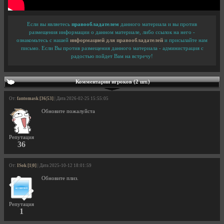
Если вы являетесь
правообладателем
данного материала и вы против
размещения информации о данном материале, либо ссылок на него -
ознакомьтесь с нашей
информацией для правообладателей
и присылайте нам
письмо. Если Вы против размещения данного материала - администрация с
радостью пойдет Вам на встречу!
Комментарии игроков (2 шт.)
От:
fantomask [36|53]
| Дата 2026-02-25 15:55:05
Обновите пожалуйста
Репутация
36
От:
ISok [1|0]
| Дата 2025-10-12 18:01:59
Обновите плиз.
Репутация
1