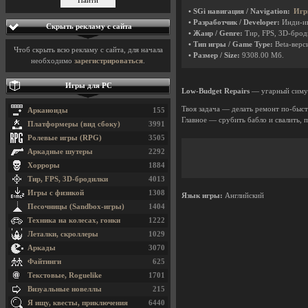
• SGi навигация / Navigation:
Игр
• Разработчик / Developer:
Инди-и
Скрыть рекламу с сайта
• Жанр / Genre:
Тир, FPS, 3D-бро
• Тип игры / Game Type:
Beta-верси
Чтоб скрыть всю рекламу с сайта, для начала
• Размер / Size:
9308.00 Мб.
необходимо
зарегистрироваться
.
Игры для PC
Low-Budget Repairs
— угарный симул
Твоя задача — делать ремонт по-быстр
Арканоиды
155
Главное — срубить бабло и свалить, 
Платформеры (вид сбоку)
3991
Ролевые игры (RPG)
3505
Аркадные шутеры
2292
Хорроры
1884
Тир, FPS, 3D-бродилки
4013
Игры с физикой
1308
Язык игры:
Английский
Песочницы (Sandbox-игры)
1404
Техника на колесах, гонки
1222
Леталки, скроллеры
1029
Аркады
3070
Файтинги
625
Текстовые, Roguelike
1701
Визуальные новеллы
215
Я ищу, квесты, приключения
6440