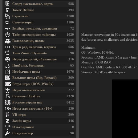
Спорт, настольные, карты
988
Tower Defense
394
Стратегии
3780
Симуляторы
1186
Змейки, поедалки, эволюция
72
Тайм менеджмент, тайкуны
1020
Manage renovations in 90s apartment blo
day brings new challenges and decisions 
Головоломки, пазлы
3035
Три в ряд, цепочки, тетрисы
686
Minimum:
OS: Windows 10 64bit
Типа Zuma / Dynomite
98
Processor: AMD Ryzen 5 1st gen / Intel
Игры для детей, обучающие
316
Memory: 8 GB RAM
Пинболы, бильярды
65
Graphics: AMD Radeon RX 580 4GB /
Необычные игры
1076
Storage: 30 GB available space
Большие игры (Rip, Repack)
269
Ретро-игры (DOS, Win 9x)
690
Игры пользователей
272
Сетевые / ХотСит
2320
Русские версии игр
8412
Игры для взрослых (18+)
130
VR-игры
399
Зомби игры
446
SGi-сборники
0
Создание игр
98