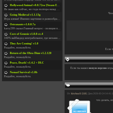
Hollywood Animal v0.8.72ea [Steam Early Access]
Не знаю как сейчас, но года полтора назад игра был
Что
Going Medieval v1.1.13g
Игра клевая! Именно картинки и разнообразия в стро
Ostranauts v1.0.0.7a
karry299 сказал:Главный вопрос - полиция по-прежне
Core of Genesis v1.0.0-rc.4
100% вайбкодед неиграбельное, где механики знает т
They Are Coming! v1.0
Раздайте, пожалуйста.
Если 
Return of the Obra Dinn v1.2.120
Раздайте, пожалуйста.
Peace, Death! v1.4.2 + DLC
Раздайте, пожалуйста.
Если ты нашел
новую версию
игр
Nomad Survival v1.0b
Раздайте, пожалуйста.
От:
kiryhaa11 [1|0]
| Дата 2026-03-24 14:41:
что делать, и