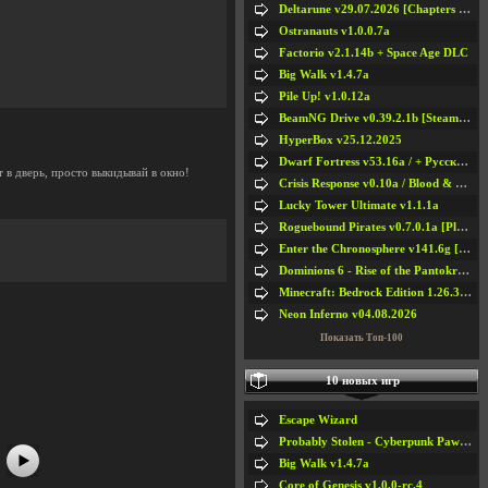
Deltarune v29.07.2026 [Chapters 1-5] / + RUS [Chapters 1-5]
Ostranauts v1.0.0.7a
Factorio v2.1.14b + Space Age DLC
Big Walk v1.4.7a
Pile Up! v1.0.12a
BeamNG Drive v0.39.2.1b [Steam Early Access]
HyperBox v25.12.2025
Dwarf Fortress v53.16a / + Русская Версия v50.12a
т в дверь, просто выкидывай в окно!
Crisis Response v0.10a / Blood & Bullet
Lucky Tower Ultimate v1.1.1a
Roguebound Pirates v0.7.0.1a [Playtest]
Enter the Chronosphere v141.6g [Steam Early Access]
Dominions 6 - Rise of the Pantokrator v6.35a
Minecraft: Bedrock Edition 1.26.33.1a / + TLauncher v2.89
Neon Inferno v04.08.2026
#5
#6
Показать Топ-100
#7
#8
10 новых игр
Escape Wizard
Probably Stolen - Cyberpunk Pawnshop Simulator v048c [Playtest]
Big Walk v1.4.7a
Core of Genesis v1.0.0-rc.4