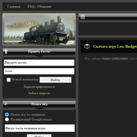
Главная
FAQ / Общение
Скачать игру Low-Budget R
Привет, Гость!
Игру добавил
John2s [11865|1666]
| 2025-
Чужой компьютер
Зарегистрироваться
Забыл пароль
Поиск игр
Поиск игр по названию
Расширенный Google-поиск