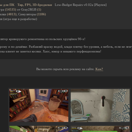
ы для ПК
Тир, FPS, 3D-бродилки
Low-Budget Repairs v0.02a [Playtest]
гра
(14535)
от Gray2RGB
(1)
дилки
(4013)
; Симуляторы
(1186)
я (игра еще в разработке)
ятор криворукого ремонтника из польских хрущёвок 90-х!
ому и по-дешёвке. Разбавляй краску водой, клади плитку без уровня, а мебель, если не лезе
пока клиент не заметил косяки. Хаос, юмор и никакого перфекционизма!
Вы можете скрыть всю рекламу на сайте.
Как?