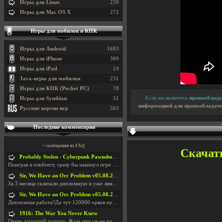
Игры для Linux
239
Игры для Mac OS X
272
Игры для мобилок и КПК
Игры для Android
1683
Игры для iPhone
309
Игры для iPad
24
Java-игры для мобилки
231
Игры для КПК (Pocket PC)
78
Если вы являетесь
правооблада
Игры для Symbian
51
информацией для правообладате
Русские версии игр
563
Последние комментарии
+ сообщения из FAQ
Скачать
Probably Stolen - Cyberpunk Pawnshop Simulator v048c [Playtest]
Поиграв в плейтест, сразу бы накинул игре наивысши
Sir, We Have an Orc Problem v05.08.2026
За 3 месяца склепали дипломную и уже лям двести ба
Sir, We Have an Orc Problem v05.08.2026
Дипломная работа?Да тут 120000 орков путь выбирают
1916: The War You Never Knew
Очень хороший хоррор. Жаль что он не получил должн