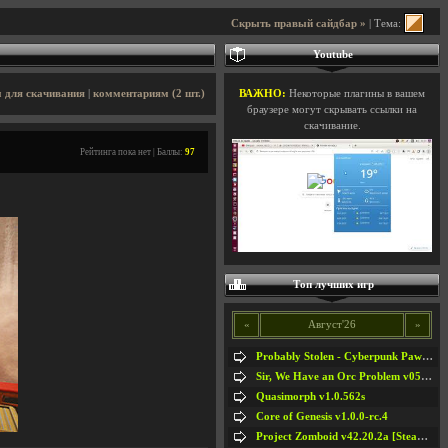
Скрыть правый сайдбар »
| Тема:
Youtube
 для скачивания
|
комментариям (2 шт.)
ВАЖНО:
Некоторые плагины в вашем
браузере могут скрывать ссылки на
скачивание.
Рейтинга пока нет | Баллы:
97
Топ лучших игр
«
Август'26
»
Probably Stolen - Cyberpunk Pawnshop Simulator v048c [Playtest]
Sir, We Have an Orc Problem v05.08.2026
Quasimorph v1.0.562s
Core of Genesis v1.0.0-rc.4
Project Zomboid v42.20.2a [Steam Early Access]