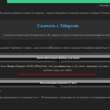
бы видеть прямую ссылку на торрент - зарегистрируйся, подожди неделю и набери
1
балл р
Скачать с Telegram
Ссылок на самом деле больше (всего
2
), видно их будет только после
регистрации
на сай
ты нашёл "мёртвую" ссылку - дави значок
[X]
рядом с ней и ссылка в ближайшее время будет 
Дополнительные файлы для игры
ы
Low-Budget Repairs v0.02a [Playtest]
, либо
русификатор
к ней,
патч
,
левелпак
или
мод
-
добавит сюда доп. файл.
Отправка личных сообщений доступна только после регистрации.
Комментарии игроков (2 шт.)
18
гра загружается ( в торенте ) на +- 30 процентов, а затем просто не качает и останавливается