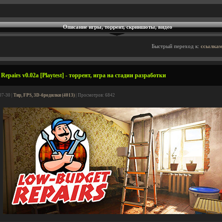
Описание игры, торрент, скриншоты, видео
Быстрый переход к:
ссылкам
epairs v0.02a [Playtest] - торрент, игра на стадии разработки
07-30 |
Тир, FPS, 3D-бродилки (4013)
| Просмотров: 6842