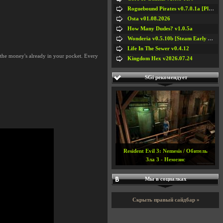
Roguebound Pirates v0.7.0.1a [Playtest]
Osta v01.08.2026
How Many Dudes? v1.0.5a
Wonderia v0.5.10b [Steam Early Access]
Life In The Sewer v0.4.12
 the money's already in your pocket. Every
Kingdom Hex v2026.07.24
SGi рекомендует
Resident Evil 3: Nemesis / Обитель
Зла 3 - Немезис
Мы в социалках
Скрыть правый сайдбар »