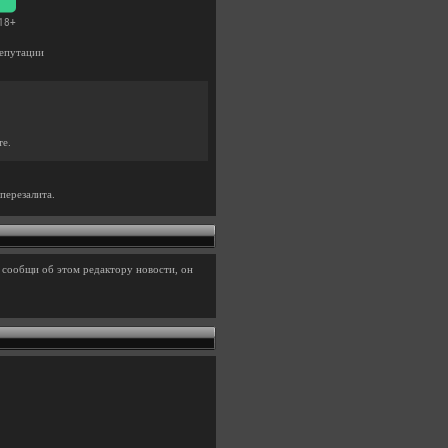
епутации
те.
перезалита.
 сообщи об этом редактору новости, он