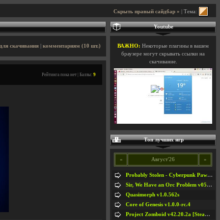
Скрыть правый сайдбар »
| Тема:
Youtube
для скачивания
|
комментариям (10 шт.)
ВАЖНО:
Некоторые плагины в вашем
браузере могут скрывать ссылки на
скачивание.
Рейтинга пока нет | Баллы:
9
Топ лучших игр
«
Август'26
»
Probably Stolen - Cyberpunk Pawnshop Simulator v048c [Playtest]
Sir, We Have an Orc Problem v05.08.2026
Quasimorph v1.0.562s
Core of Genesis v1.0.0-rc.4
Project Zomboid v42.20.2a [Steam Early Access]