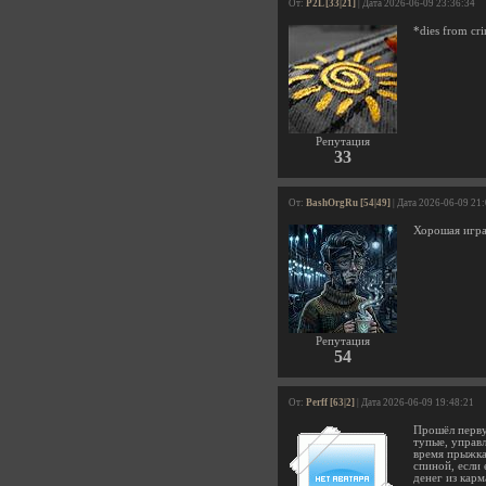
От:
P2L [33|21]
| Дата 2026-06-09 23:36:34
*dies from cr
Репутация
33
От:
BashOrgRu [54|49]
| Дата 2026-06-09 21
Хорошая игра.
Репутация
54
От:
Perff [63|2]
| Дата 2026-06-09 19:48:21
Прошёл перву
тупые, управ
время прыжка,
спиной, если 
денег из кар