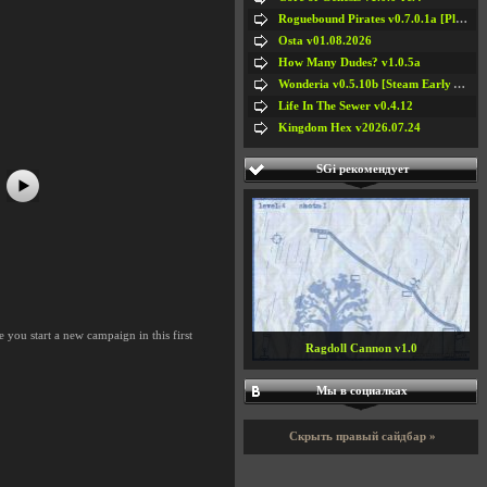
Roguebound Pirates v0.7.0.1a [Playtest]
Osta v01.08.2026
How Many Dudes? v1.0.5a
#5
#6
Wonderia v0.5.10b [Steam Early Access]
#7
#8
Life In The Sewer v0.4.12
Kingdom Hex v2026.07.24
SGi рекомендует
e you start a new campaign in this first
Ragdoll Cannon v1.0
Мы в социалках
Скрыть правый сайдбар »