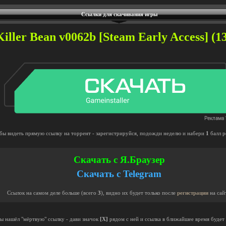
Ссылки для скачивания игры
iller Bean v0062b [Steam Early Access] (1
бы видеть прямую ссылку на торрент - зарегистрируйся, подожди неделю и набери
1
балл р
Скачать с Я.Браузер
Скачать с Telegram
Ссылок на самом деле больше (всего
3
), видно их будет только после
регистрации
на сай
ты нашёл "мёртвую" ссылку - дави значок
[X]
рядом с ней и ссылка в ближайшее время будет 