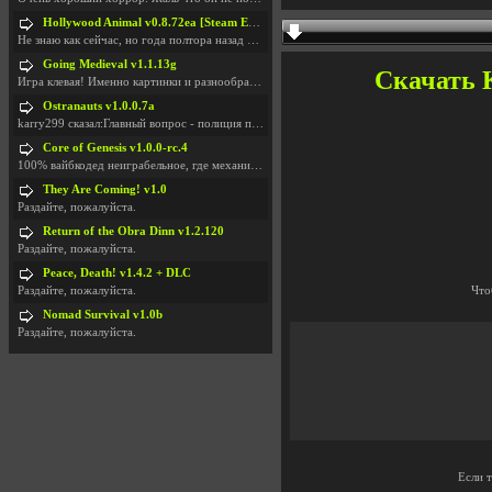
Hollywood Animal v0.8.72ea [Steam Early Access]
Не знаю как сейчас, но года полтора назад игра был
Going Medieval v1.1.13g
Скачать K
Игра клевая! Именно картинки и разнообразия в стро
Ostranauts v1.0.0.7a
karry299 сказал:Главный вопрос - полиция по-прежне
Core of Genesis v1.0.0-rc.4
100% вайбкодед неиграбельное, где механики знает т
They Are Coming! v1.0
Раздайте, пожалуйста.
Return of the Obra Dinn v1.2.120
Раздайте, пожалуйста.
Peace, Death! v1.4.2 + DLC
Раздайте, пожалуйста.
Что
Nomad Survival v1.0b
Раздайте, пожалуйста.
Если 