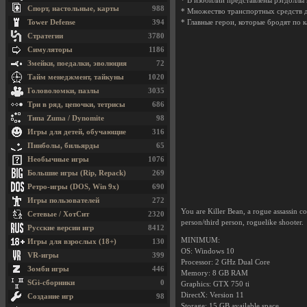
* В изобилии представлены рэгдоллы
Спорт, настольные, карты
988
* Множество транспортных средств 
Tower Defense
394
* Главные герои, которые бродят по 
Стратегии
3780
Симуляторы
1186
Змейки, поедалки, эволюция
72
Тайм менеджмент, тайкуны
1020
Головоломки, пазлы
3035
Три в ряд, цепочки, тетрисы
686
Типа Zuma / Dynomite
98
Игры для детей, обучающие
316
Пинболы, бильярды
65
Необычные игры
1076
Большие игры (Rip, Repack)
269
Ретро-игры (DOS, Win 9x)
690
Игры пользователей
272
You are Killer Bean, a rogue assassin co
Сетевые / ХотСит
2320
person/third person, roguelike shooter.
Русские версии игр
8412
MINIMUM:
Игры для взрослых (18+)
130
OS: Windows 10
VR-игры
399
Processor: 2 GHz Dual Core
Зомби игры
446
Memory: 8 GB RAM
SGi-сборники
0
Graphics: GTX 750 ti
DirectX: Version 11
Создание игр
98
Storage: 15 GB available space