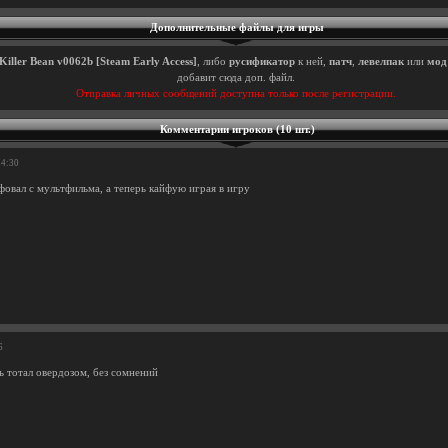
Дополнительные файлы для игры
Killer Bean v0062b [Steam Early Access]
, либо
русификатор
к ней,
патч
,
левелпак
или
мод
добавит сюда доп. файл.
Отправка личных сообщений доступна только после регистрации.
Комментарии игроков (10 шт.)
54:30
фовал с мультфильма, а теперь кайфую играя в игру
6
ь тотал овердозом, без сомнений