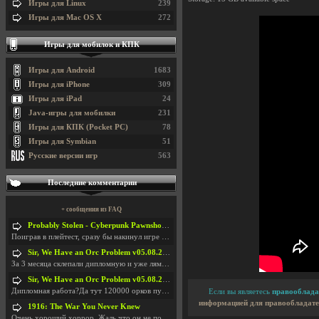
Игры для Linux
239
Игры для Mac OS X
272
Игры для мобилок и КПК
Игры для Android
1683
Игры для iPhone
309
Игры для iPad
24
Java-игры для мобилки
231
Игры для КПК (Pocket PC)
78
Игры для Symbian
51
Русские версии игр
563
Последние комментарии
+ сообщения из FAQ
Probably Stolen - Cyberpunk Pawnshop Simulator v048c [Playtest]
Поиграв в плейтест, сразу бы накинул игре наивысши
Sir, We Have an Orc Problem v05.08.2026
За 3 месяца склепали дипломную и уже лям двести ба
Sir, We Have an Orc Problem v05.08.2026
Дипломная работа?Да тут 120000 орков путь выбирают
Если вы являетесь
правооблада
информацией для правообладате
1916: The War You Never Knew
Очень хороший хоррор. Жаль что он не получил должн