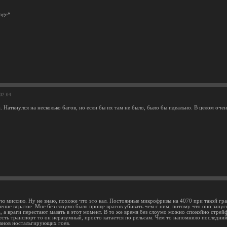
inge*
:02:04
 Наткнулся на несколько багов, но если бы их там не было, было бы идеально. В целом оче
ю миссию. Ну не знаю, похоже что это кал. Постоянные микрофризы на 4070 при такой гра
ление всратое. Мне без слоумо было проще врагов убивать чем с ним, потому что оно запус
 а враги перестают мазать в этот момент. В то же время без слоумо можно спокойно стрейф
есть транспорт то он неразумный, просто катается по рельсам. Чем то напомнило последний
манов ностальгирующих гоев.