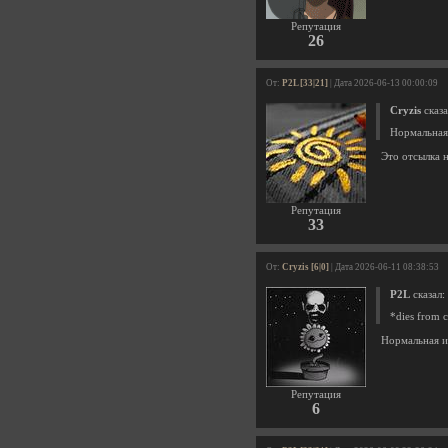
Репутация
26
От:
P2L [33|21]
| Дата 2026-06-13 00:00:09
Cryzis
сказа
Нормальная
Это отсылка
Репутация
33
От:
Cryzis [6|0]
| Дата 2026-06-11 08:38:53
P2L
сказал:
*dies from 
Нормальная и
Репутация
6