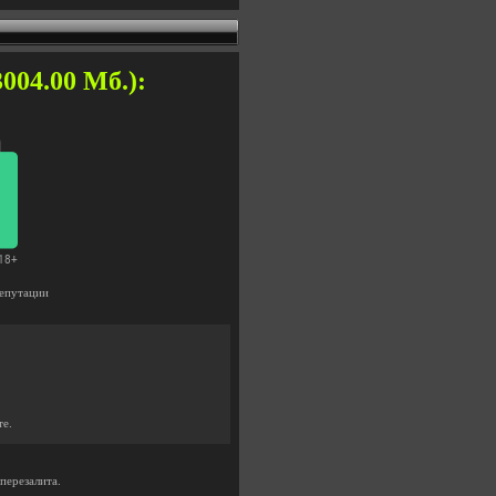
3004.00 Мб.):
епутации
те.
перезалита.