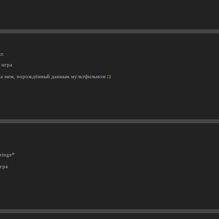
л:
 игра
 на мем, порождённый данным мультфильмом
cringe*
гра