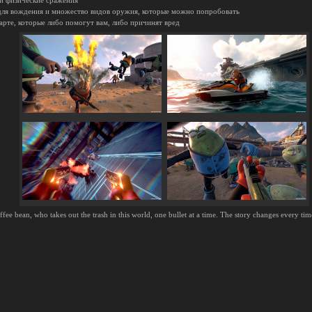
 и физические сражения
для вождения и множество видов оружия, которые можно попробовать
карте, которые либо помогут вам, либо причинят вред
ffee bean, who takes out the trash in this world, one bullet at a time. The story changes every tim