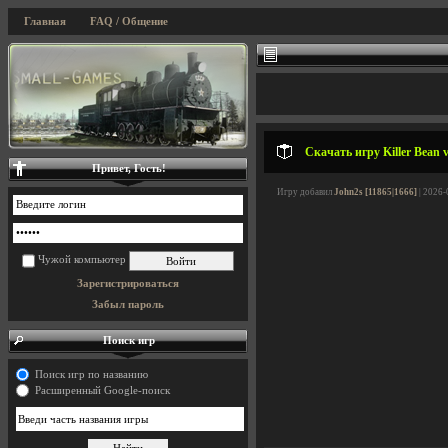
Главная
FAQ / Общение
Скачать игру Killer Bean 
Привет, Гость!
Игру добавил
John2s [11865|1666]
| 2026-
Чужой компьютер
Зарегистрироваться
Забыл пароль
Поиск игр
Поиск игр по названию
Расширенный Google-поиск