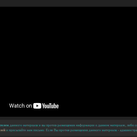
телем
данного материала и вы против размещения информации о данном материале, либо сс
лей
и присылайте нам письмо. Если Вы против размещения данного материала - администра