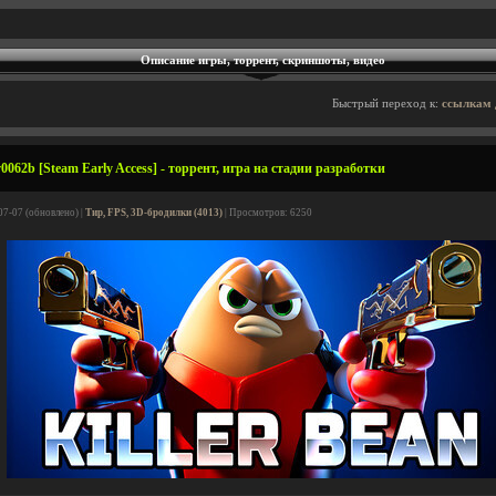
Описание игры, торрент, скриншоты, видео
Быстрый переход к:
ссылкам 
v0062b [Steam Early Access] - торрент, игра на стадии разработки
07-07 (обновлено) |
Тир, FPS, 3D-бродилки (4013)
| Просмотров: 6250