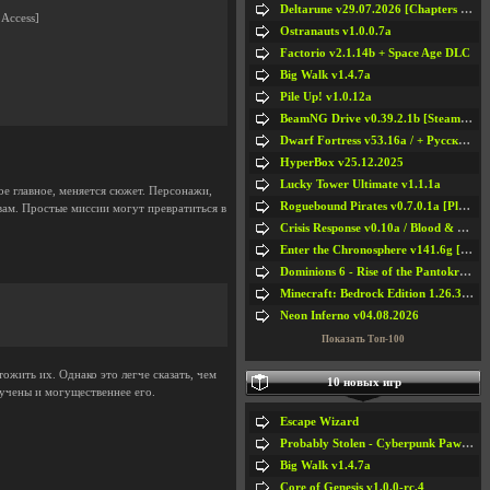
Deltarune v29.07.2026 [Chapters 1-5] / + RUS [Chapters 1-5]
 Access]
Ostranauts v1.0.0.7a
Factorio v2.1.14b + Space Age DLC
Big Walk v1.4.7a
Pile Up! v1.0.12a
BeamNG Drive v0.39.2.1b [Steam Early Access]
Dwarf Fortress v53.16a / + Русская Версия v50.12a
HyperBox v25.12.2025
Lucky Tower Ultimate v1.1.1a
ое главное, меняется сюжет. Персонажи,
Roguebound Pirates v0.7.0.1a [Playtest]
вам. Простые миссии могут превратиться в
Crisis Response v0.10a / Blood & Bullet
Enter the Chronosphere v141.6g [Steam Early Access]
Dominions 6 - Rise of the Pantokrator v6.35a
Minecraft: Bedrock Edition 1.26.33.1a / + TLauncher v2.89
Neon Inferno v04.08.2026
Показать Топ-100
ожить их. Однако это легче сказать, чем
10 новых игр
учены и могущественнее его.
Escape Wizard
Probably Stolen - Cyberpunk Pawnshop Simulator v048c [Playtest]
Big Walk v1.4.7a
Core of Genesis v1.0.0-rc.4