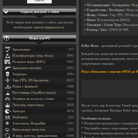
• SGi навигация / Navigation:
Игр
• Разработчик / Developer:
Инди-и
Скрыть рекламу с сайта
• Жанр / Genre:
Тир, FPS, 3D-бро
• Язык:
Русская версия
(8412)
Чтоб скрыть всю рекламу с сайта, для начала
• Тип игры / Game Type:
Beta-верси
необходимо
зарегистрироваться
.
• Размер / Size:
13004.00 Мб.
Игры для PC
Killer Bean
- зрелищный ролевой rogu
Арканоиды
155
Каждый раз, когда вы начинаете нову
Платформеры (вид сбоку)
3991
которым вы раньше доверяли, могут о
Ролевые игры (RPG)
3505
смертельные ловушки.
Аркадные шутеры
2292
Игра обновлена с версии v0058 до 
Хорроры
1884
Тир, FPS, 3D-бродилки
4013
Игры с физикой
1308
Песочницы (Sandbox-игры)
1404
Техника на колесах, гонки
1222
Леталки, скроллеры
1029
После того, как Агентство Теней пред
сделать, поскольку Киллеру Бобу пр
Аркады
3070
Файтинги
625
Особенности игры:
Текстовые, Roguelike
1701
* Полностью процедурно сгенериров
* Улучшайте своего персонажа, получ
Визуальные новеллы
215
* Различные фракции врагов, которые
Я ищу, квесты, приключения
6440