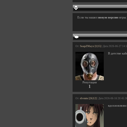
Если ты нашел
новую версию
игры
От:
SoapZMayx [1|15]
| Дата 2026-06-27 14:
В детстве кай
Репутация
1
От:
elvento [26|12]
| Дата 2026-06-16 20:45:3
вдохновлялис