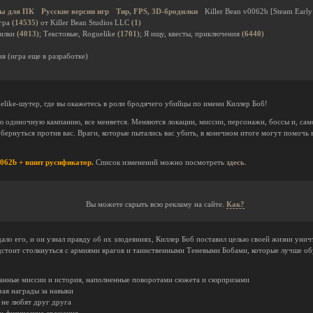
ы для ПК
Русские версии игр
Тир, FPS, 3D-бродилки
Killer Bean v0062b [Steam Early
гра
(14535)
от Killer Bean Studios LLC
(1)
дилки
(4013)
; Текстовые, Roguelike
(1701)
; Я ищу, квесты, приключения
(6440)
я (игра еще в разработке)
elike-шутер, где вы окажетесь в роли бродячего убийцы по имени Киллер Боб!
ю одиночную кампанию, все меняется. Меняются локации, миссии, персонажи, боссы и, сам
бернуться против вас. Враги, которые пытались вас убить, в конечном итоге могут помочь 
0062b + вшит русификатор.
Список изменений можно посмотреть
здесь
.
Вы можете скрыть всю рекламу на сайте.
Как?
ало его, и он узнал правду об их злодеяниях, Киллер Боб поставил целью своей жизни уничт
едстоит столкнуться с армиями врагов и таинственными Теневыми Бобами, которые лучше об
анные миссии и история, наполненные поворотами сюжета и сюрпризами
ая награды за навыки
 не любят друг друга