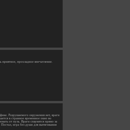
нь приятное, прохладное впечатление.
фике. Разрушаемого окружения нет, враги
кается в странное временное окно во
овать от пуль. Враги спаунятся прямо за
 Постал, игра без души для вытягивания