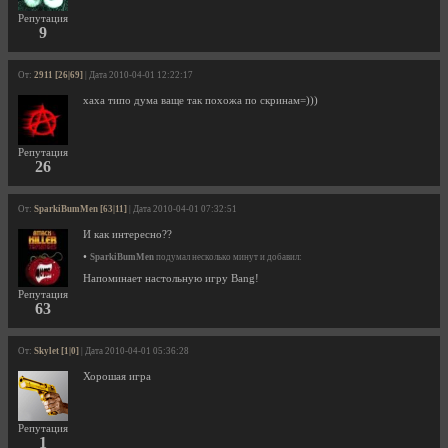
Репутация
9
От:
2911 [26|69]
| Дата 2010-04-01 12:22:17
хаха типо дума ваще так похожа по скринам=)))
Репутация
26
От:
SparkiBumMen [63|11]
| Дата 2010-04-01 07:32:51
И как интересно??
•
SparkiBumMen
подумал несколько минут и добавил:
Напоминает настольную игру Bang!
Репутация
63
От:
Skylet [1|0]
| Дата 2010-04-01 05:36:28
Хорошая игра
Репутация
1