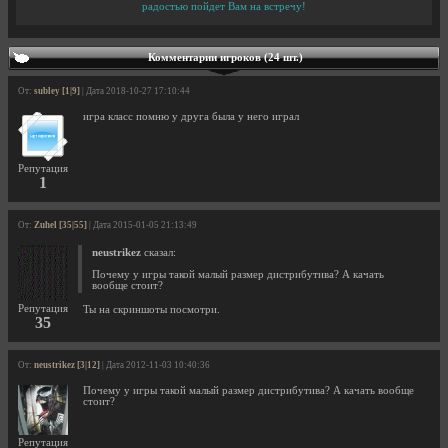
радостью пойдет Вам на встречу!
Комментарии игроков (24 шт.)
От:
subley [1|9]
| Дата 2018-10-27 17:10:44
игра класс помню у друга была у него играл
Репутация
1
От:
Zuhel [35|55]
| Дата 2015-01-05 21:13:49
neustrikez
сказал:
Почему у игры такой малый размер дистрибутива? А качать
вообще стоит?
Репутация
Ты на скриншоты посмотри.
35
От:
neustrikez [3|12]
| Дата 2012-11-03 10:40:36
Почему у игры такой малый размер дистрибутива? А качать вообще
стоит?
Репутация