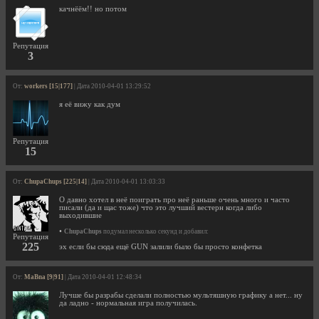
качнёём!! но потом
Репутация
3
От:
workers [15|177]
| Дата 2010-04-01 13:29:52
я её вижу как дум
Репутация
15
От:
ChupaChups [225|14]
| Дата 2010-04-01 13:03:33
О давно хотел в неё поиграть про неё раньше очень много и часто
писали (да и щас тоже) что это лучший вестерн когда либо
выходившие
•
ChupaChups
подумал несколько секунд и добавил:
Репутация
225
эх если бы сюда ещё GUN залили было бы просто конфетка
От:
MaBna [9|91]
| Дата 2010-04-01 12:48:34
Лучше бы разрабы сделали полностью мультяшную графику а нет... ну
да ладно - нормальная игра получилась.