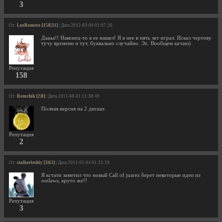
3
От:
LeoRomero [158|31]
| Дата 2012-03-04 01:07:26
Даааа!! Наконец-то я ее нашел! Я в нее в пять лет играл. Искал чертову
тучу времени и тут, буквально случайно. Эх. Вообщем качаю)
Репутация
158
От:
Romchik [2|8]
| Дата 2011-08-01 11:38:49
Полная версия на 2 дисках
Репутация
2
От:
stalkerleshiy [3|63]
| Дата 2011-01-04 01:25:19
Я кстати заметил что новый Call of juarez берет некоторые идеи из
outlaws, круто же!!
Репутация
3