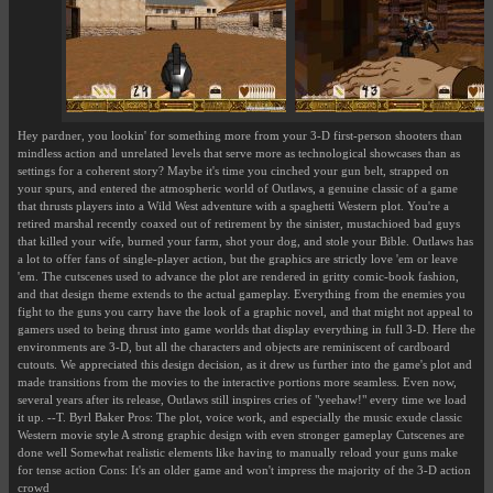
Hey pardner, you lookin' for something more from your 3-D first-person shooters than
mindless action and unrelated levels that serve more as technological showcases than as
settings for a coherent story? Maybe it's time you cinched your gun belt, strapped on
your spurs, and entered the atmospheric world of Outlaws, a genuine classic of a game
that thrusts players into a Wild West adventure with a spaghetti Western plot. You're a
retired marshal recently coaxed out of retirement by the sinister, mustachioed bad guys
that killed your wife, burned your farm, shot your dog, and stole your Bible. Outlaws has
a lot to offer fans of single-player action, but the graphics are strictly love 'em or leave
'em. The cutscenes used to advance the plot are rendered in gritty comic-book fashion,
and that design theme extends to the actual gameplay. Everything from the enemies you
fight to the guns you carry have the look of a graphic novel, and that might not appeal to
gamers used to being thrust into game worlds that display everything in full 3-D. Here the
environments are 3-D, but all the characters and objects are reminiscent of cardboard
cutouts. We appreciated this design decision, as it drew us further into the game's plot and
made transitions from the movies to the interactive portions more seamless. Even now,
several years after its release, Outlaws still inspires cries of "yeehaw!" every time we load
it up. --T. Byrl Baker Pros: The plot, voice work, and especially the music exude classic
Western movie style A strong graphic design with even stronger gameplay Cutscenes are
done well Somewhat realistic elements like having to manually reload your guns make
for tense action Cons: It's an older game and won't impress the majority of the 3-D action
crowd