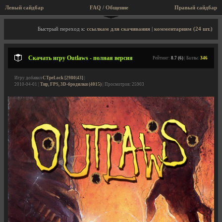
Левый сайдбар
FAQ / Общение
Правый сайдбар
Описание игры, скриншоты, видео
Быстрый переход к:
ссылкам для скачивания
|
комментариям (24 шт.)
Скачать игру Outlaws - полная версия
Рейтинг:
8.7 (6)
| Баллы:
346
Игру добавил
CTpeLock [2980|43]
|
2010-04-01 |
Тир, FPS, 3D-бродилки (4015)
| Просмотров: 25903