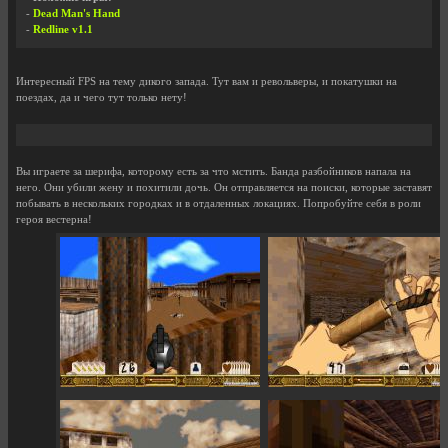
-
Dead Man's Hand
-
Redline v1.1
Интересный FPS на тему дикого запада. Тут вам и револьверы, и покатушки на
поездах, да и чего тут только нету!
Вы играете за шерифа, которому есть за что мстить. Банда разбойников напала на
него. Они убили жену и похитили дочь. Он отправляется на поиски, которые заставят
побывать в нескольких городках и в отдаленных локациях. Попробуйте себя в роли
героя вестерна!