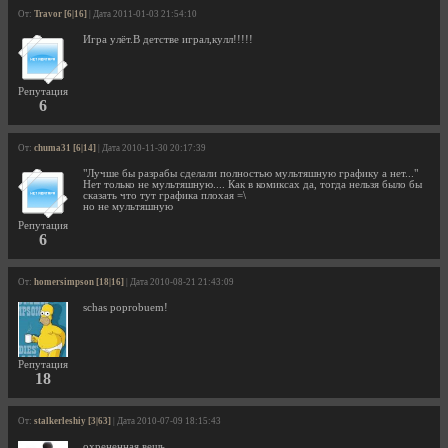
От:
Travor [6|16]
| Дата 2011-01-03 21:54:10
Игра улёт.В детстве играл,кулл!!!!!
Репутация
6
От:
chuma31 [6|14]
| Дата 2010-11-30 20:17:39
"Лучше бы разрабы сделали полностью мультяшную графику а нет..."
Нет только не мультяшную.... Как в комиксах да, тогда нельзя было бы
сказать что тут графика плохая =\
но не мультяшную
Репутация
6
От:
homersimpson [18|16]
| Дата 2010-08-21 21:43:09
schas poprobuem!
Репутация
18
От:
stalkerleshiy [3|63]
| Дата 2010-07-09 18:15:43
охрененная вещь