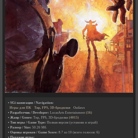
• SGi навигация / Navigation:
Игры для ПК
Тир, FPS, 3D-бродилки
Outlaws
• Разработчик / Developer:
LucasArts Entertainment
(16)
• Жанр / Genre:
Тир, FPS, 3D-бродилки
(4015)
• Тип игры / Game Type:
Полная версия (установи и играй)
• Размер / Size:
50.26 Мб.
• Оценка игроков / Game Score:
8.7
из
10
(всего голосов:
6
)
• Похожие игры: