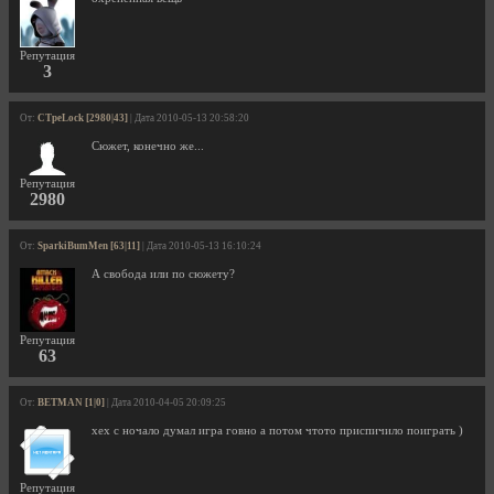
Репутация
3
От:
CTpeLock [2980|43]
| Дата 2010-05-13 20:58:20
Сюжет, конечно же...
Репутация
2980
От:
SparkiBumMen [63|11]
| Дата 2010-05-13 16:10:24
А свобода или по сюжету?
Репутация
63
От:
BETMAN [1|0]
| Дата 2010-04-05 20:09:25
хех с ночало думал игра говно а потом чтото приспичило поиграть )
Репутация