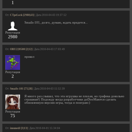
1
От:
CTpeLock [2980|43]
| Дата 2010-04-03 19:37:52
Smails-101, долго, думаю, ждать придется...
Репутация
2980
От:
ORU220500 [2|12]
| Дата 2010-04-03 17:03:49
прикол
Репутация
2
От:
Smails-101 [75|28]
| Дата 2010-04-03 15:52:39
Я много раз слышал, что эта игрушка не плохая, но графика довольно
страшная!( Подожду когда разработчики доDooMаются сделать
обновленную версию игры, тогда и поиграю:)
Репутация
75
От:
imunotil [3|13]
| Дата 2010-04-01 15:34:04