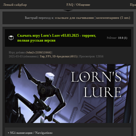
Левый сайдбар
FAQ / Общение
Пра
Описание игры, торрент, скриншоты, видео
Быстрый переход к:
ссылкам для скачивания
|
комментариям (5 шт.)
Скачать игру Lorn's Lure v03.03.2025 - торрент,
Рейтинг:
10.0 (1)
полная русская версия
Игру добавил
John2s [11865|1666]
|
2025-03-03 (обновлено) |
Тир, FPS, 3D-бродилки (4015)
| Просмотров: 12056
• SGi навигация / Navigation: