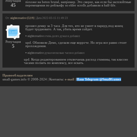
Репутация
похоже на beton brutal, например. Это скорее, как если бы эксплойтные
45
перемещения по рейльефу из elder scrolls добавили в half-life.
От:
nightcreative [5|19]
| Дата 2022-03-15 11:49:23
прошел демку за 3 часа. Для тех, кто не умеет в паркур,под конец
будет трудновато. А так, убить время сойдет.
•
nightcreative
очень долго думал и добавил:
Репутация
upd. Обновили Демо, сделали еще корроче. Но игра все равно стоит
5
прохождения.
•
nightcreative
думал несколько часов и добавил:
upd. Когда редактированием отключаешь расход стамины, так классно
часами ползать по комплексу, все искать.
Правообладателям
small-games.info © 2008-2024 | Контакты:
e-mail
|
Наш Telegram @SmallGamez