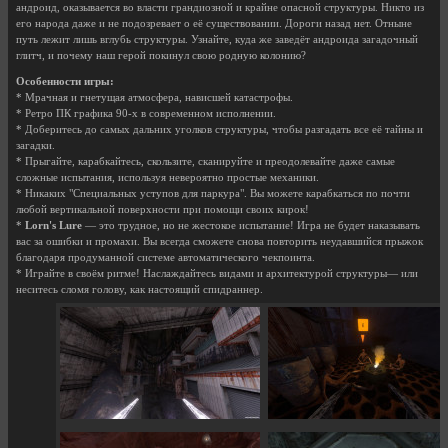
андроид, оказывается во власти грандиозной и крайне опасной структуры. Никто из
его народа даже и не подозревает о её существовании. Дороги назад нет. Отныне
путь лежит лишь вглубь структуры. Узнайте, куда же заведёт андроида загадочный
глитч, и почему наш герой покинул свою родную колонию?
Особенности игры:
* Мрачная и гнетущая атмосфера, нависшей катастрофы.
* Ретро ПК графика 90-х в современном исполнении.
* Доберитесь до самых дальних уголков структуры, чтобы разгадать все её тайны и
загадки.
* Прыгайте, карабкайтесь, скользите, сканируйте и преодолевайте даже самые
сложные испытания, используя невероятно простые механики.
* Никаких "Специальных уступов для паркура". Вы можете карабкаться по почти
любой вертикальной поверхности при помощи своих кирок!
*
Lorn's Lure
— это трудное, но не жестокое испытание! Игра не будет наказывать
вас за ошибки и промахи. Вы всегда сможете снова повторить неудавшийся прыжок
благодаря продуманной системе автоматического чекпоинта.
* Играйте в своём ритме! Наслаждайтесь видами и архитектурой структуры— или
неситесь сломя голову, как настоящий спидраннер.