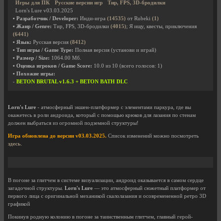
Игры для ПК
Русские версии игр
Тир, FPS, 3D-бродилки
Lorn's Lure v03.03.2025
• Разработчик / Developer:
Инди-игра
(14535)
от Rubeki
(1)
• Жанр / Genre:
Тир, FPS, 3D-бродилки
(4015)
; Я ищу, квесты, приключения
(6441)
• Язык:
Русская версия
(8412)
• Тип игры / Game Type:
Полная версия (установи и играй)
• Размер / Size:
1064.00 Мб.
• Оценка игроков / Game Score:
10.0
из
10
(всего голосов:
1
)
• Похожие игры:
-
BETON BRUTAL v1.6.3 + BETON BATH DLC
Lorn's Lure
- атмосферный экшен-платформер с элементами паркура, где вы
окажетесь в роли андроида, который с помощью крюков для лазания по стенам
должен выбраться из огромной подземной структуры!
Игра обновлена до версии v03.03.2025.
Список изменений можно посмотреть
здесь
.
В погоне за глитчем в системе визуализации, андроид оказывается в самом сердце
загадочной структуры.
Lorn's Lure
— это атмосферный сюжетный платформер от
первого лица с оригинальной механикой скалолазания и осовремененной ретро 3D
графикой
Покинув родную колонию в погоне за таинственным глитчем, главный герой-