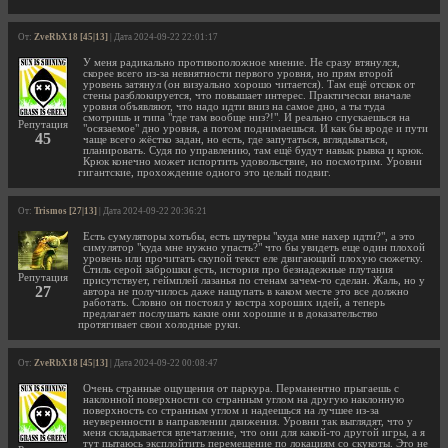
От:
ZveRbX18 [45|13]
| Дата 2024-09-22 22:01:17
У меня радикально противоположное мнение. Не сразу втянулся,
скорее всего из-за невнятности первого уровня, но прям второй
уровень затянул (он визуально хорошо читается). Там ещё отскок от
стены разблокируется, что повышает интерес. Практически вначале
уровня объявляют, что надо идти вниз на самое дно, а ты туда
смотришь и типа "где там вообще низ?!". И реально спускаешься на
Репутация
"осязаемое" дно уровня, а потом поднимаешься. И как бы вроде и пути
45
чаще всего жёстко задан, но есть, где запутаться, вглядываться,
планировать. Судя по управлению, там ещё будут навык рывка и крюк.
Крюк конечно может испортить удовольствие, но посмотрим. Уровни
гигантские, прохождение одного это целый подвиг.
От:
Trismos [27|13]
| Дата 2024-09-22 20:36:21
Есть сумуляторы хотьбы, есть шутеры "куда мне нахер идти?", а это
симулятор "куда мне нужно упасть?" что бы увидеть еще один плохой
уровень или прочитать скупой текст еле двигающий плохую сюжетку.
Стиль серой заброшки есть, история про безнадежные плутания
Репутация
присутствует, геймплей лазанья по стенам зачем-то сделан. Жаль, но у
27
автора не получилось даже нащупать в каком месте это все должно
работать. Словно он постоял у костра хороших идей, а теперь
предлагает послушать какие они хорошие и в доказательство
протягивает свои холодные руки.
От:
ZveRbX18 [45|13]
| Дата 2024-09-22 00:08:47
Очень странные ощущения от паркура. Перманентно прыгаешь с
наклонной поверхности со странным углом на другую наклонную
поверхность со странным углом и надеешься на лучшее из-за
неуверенности в направлении движения. Уровни так выглядят, что у
меня складывается впечатление, что они для какой-то другой игры, а я
тут пытаюсь эксплойтить перемещение по локациям со скукоты. Это не