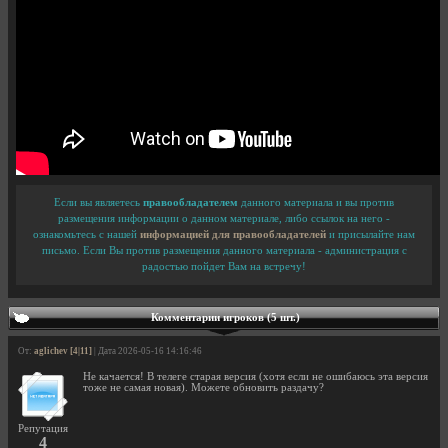
Если вы являетесь
правообладателем
данного материала и вы против
размещения информации о данном материале, либо ссылок на него -
ознакомьтесь с нашей
информацией для правообладателей
и присылайте нам
письмо. Если Вы против размещения данного материала - администрация с
радостью пойдет Вам на встречу!
Комментарии игроков (5 шт.)
От:
aglichev [4|11]
| Дата 2026-05-16 14:16:46
Не качается! В телеге старая версия (хотя если не ошибаюсь эта версия
тоже не самая новая). Можете обновить раздачу?
Репутация
4