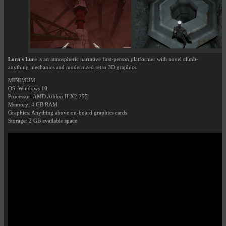
Lorn's Lure
is an atmospheric narrative first-person platformer with novel climb-
anything mechanics and modernized retro 3D graphics.
MINIMUM:
OS: Windows 10
Processor: AMD Athlon II X2 255
Memory: 4 GB RAM
Graphics: Anything above on-board graphics cards
Storage: 2 GB available space